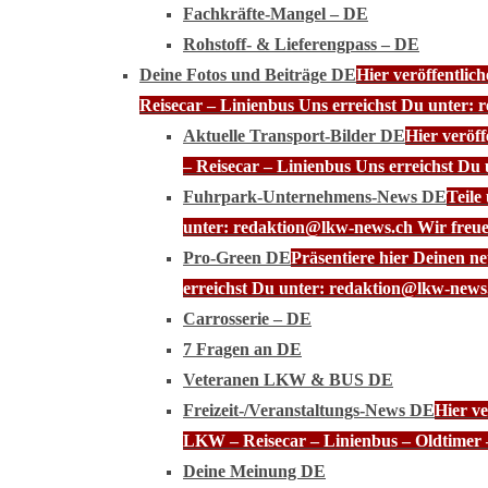
Fachkräfte-Mangel – DE
Rohstoff- & Lieferengpass – DE
Deine Fotos und Beiträge DE
Hier veröffentli
Reisecar – Linienbus Uns erreichst Du unter: 
Aktuelle Transport-Bilder DE
Hier veröf
– Reisecar – Linienbus Uns erreichst Du
Fuhrpark-Unternehmens-News DE
Teile
unter: redaktion@lkw-news.ch Wir freue
Pro-Green DE
Präsentiere hier Deinen n
erreichst Du unter: redaktion@lkw-news.
Carrosserie – DE
7 Fragen an DE
Veteranen LKW & BUS DE
Freizeit-/Veranstaltungs-News DE
Hier ve
LKW – Reisecar – Linienbus – Oldtimer 
Deine Meinung DE