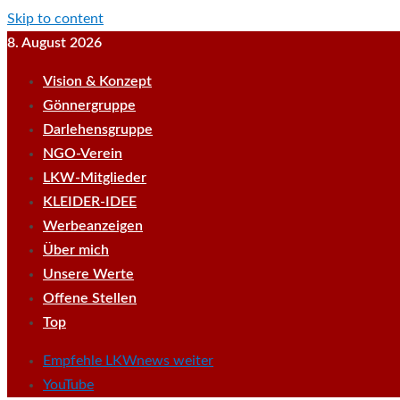
Skip to content
8. August 2026
Vision & Konzept
Gönnergruppe
Darlehensgruppe
NGO-Verein
LKW-Mitglieder
KLEIDER-IDEE
Werbeanzeigen
Über mich
Unsere Werte
Offene Stellen
Top
Empfehle LKWnews weiter
YouTube