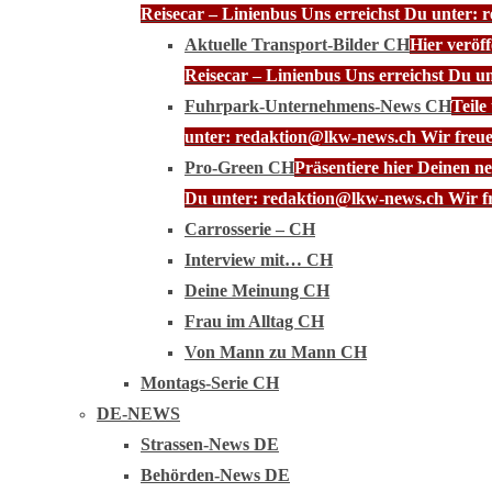
Reisecar – Linienbus Uns erreichst Du unter: 
Aktuelle Transport-Bilder CH
Hier veröf
Reisecar – Linienbus Uns erreichst Du u
Fuhrpark-Unternehmens-News CH
Teile
unter: redaktion@lkw-news.ch Wir freue
Pro-Green CH
Präsentiere hier Deinen n
Du unter: redaktion@lkw-news.ch Wir fr
Carrosserie – CH
Interview mit… CH
Deine Meinung CH
Frau im Alltag CH
Von Mann zu Mann CH
Montags-Serie CH
DE-NEWS
Strassen-News DE
Behörden-News DE