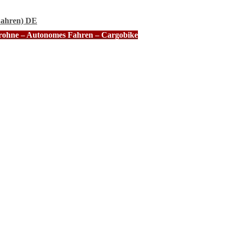
Fahren) DE
Drohne – Autonomes Fahren – Cargobike