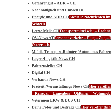
Gefahrengut – ADR – CH
Nachhaltigkeit und Umwelt DE
Energie und ADR CH
Aktuelle Nachrichten im
Schweiz.
Letzte Meile CH
Transportmittel wie; – Drohn
ÖV-News AT
Personenverkehr – Flug – Zug – 
Österreich.
Mobile Transport-Roboter (Autonomes Fahre
Lager-/Logistik-News CH
Paketzusteller CH
Digital CH
Verbands-News CH
Freizeit-/Veranstaltungs-News CH
Hier veröffe
– Reisecar – Linienbus – Oldtimer – Wohnmobi
Veteranen LKW & BUS CH
Deine Fotos und Beiträge CH
Hier veröffentli