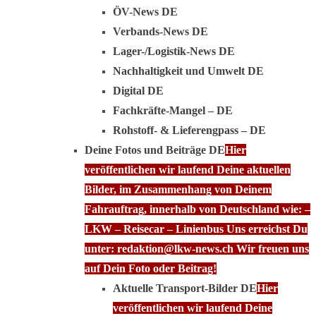
ÖV-News DE
Verbands-News DE
Lager-/Logistik-News DE
Nachhaltigkeit und Umwelt DE
Digital DE
Fachkräfte-Mangel – DE
Rohstoff- & Lieferengpass – DE
Deine Fotos und Beiträge DE
Hier
veröffentlichen wir laufend Deine aktuellen
Bilder, im Zusammenhang von Deinem
Fahrauftrag, innerhalb von Deutschland wie: –
LKW – Reisecar – Linienbus Uns erreichst Du
unter: redaktion@lkw-news.ch Wir freuen uns
auf Dein Foto oder Beitrag!
Aktuelle Transport-Bilder DE
Hier
veröffentlichen wir laufend Deine