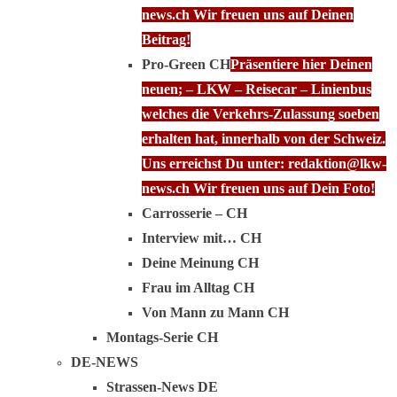
news.ch Wir freuen uns auf Deinen
Beitrag!
Pro-Green CH
Präsentiere hier Deinen
neuen; – LKW – Reisecar – Linienbus
welches die Verkehrs-Zulassung soeben
erhalten hat, innerhalb von der Schweiz.
Uns erreichst Du unter: redaktion@lkw-
news.ch Wir freuen uns auf Dein Foto!
Carrosserie – CH
Interview mit… CH
Deine Meinung CH
Frau im Alltag CH
Von Mann zu Mann CH
Montags-Serie CH
DE-NEWS
Strassen-News DE