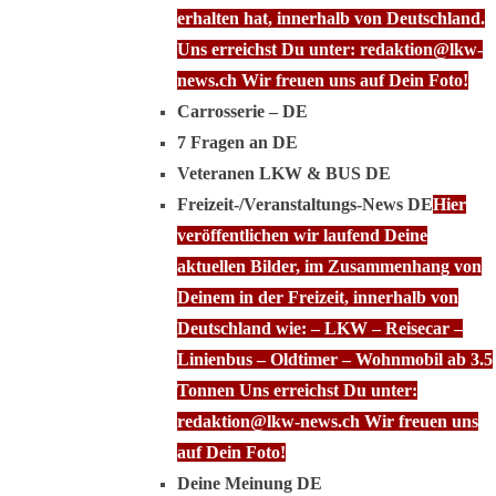
erhalten hat, innerhalb von Deutschland.
Uns erreichst Du unter: redaktion@lkw-
news.ch Wir freuen uns auf Dein Foto!
Carrosserie – DE
7 Fragen an DE
Veteranen LKW & BUS DE
Freizeit-/Veranstaltungs-News DE
Hier
veröffentlichen wir laufend Deine
aktuellen Bilder, im Zusammenhang von
Deinem in der Freizeit, innerhalb von
Deutschland wie: – LKW – Reisecar –
Linienbus – Oldtimer – Wohnmobil ab 3.5
Tonnen Uns erreichst Du unter:
redaktion@lkw-news.ch Wir freuen uns
auf Dein Foto!
Deine Meinung DE