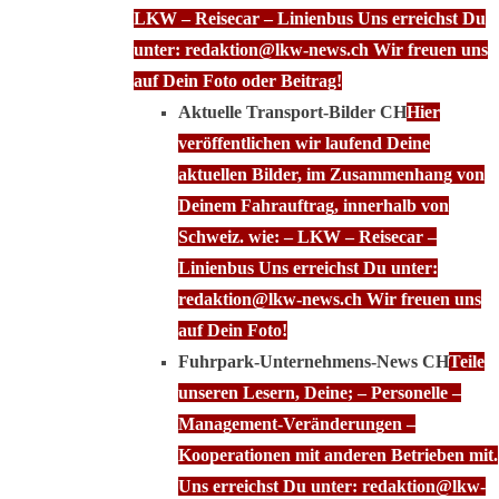
LKW – Reisecar – Linienbus Uns erreichst Du
unter: redaktion@lkw-news.ch Wir freuen uns
auf Dein Foto oder Beitrag!
Aktuelle Transport-Bilder CH
Hier
veröffentlichen wir laufend Deine
aktuellen Bilder, im Zusammenhang von
Deinem Fahrauftrag, innerhalb von
Schweiz. wie: – LKW – Reisecar –
Linienbus Uns erreichst Du unter:
redaktion@lkw-news.ch Wir freuen uns
auf Dein Foto!
Fuhrpark-Unternehmens-News CH
Teile
unseren Lesern, Deine; – Personelle –
Management-Veränderungen –
Kooperationen mit anderen Betrieben mit.
Uns erreichst Du unter: redaktion@lkw-