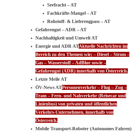
Seefracht – AT
Fachkräfte-Mangel – AT
Rohstoff- & Lieferengpass – AT
Gefahrengut – ADR – AT
Nachhaltigkeit und Umwelt AT
Energie und ADR AT
Aktuelle Nachrichten im
Bereich zu den Themen wie; – Diesel – Strom –
Gas – Wasserstoff – AdBlue sowie –
Gefahrengut (ADR) innerhalb von Österreich.
Letzte Meile AT
ÖV-News AT
Personenverkehr – Flug – Zug –
Tram – Fern- und Nahverkehr (Reisecar und
Linienbus) von privaten und öffentlichen
Verkehrs-Unternehmen, innerhalb von
Österreich.
Mobile Transport-Roboter (Autonomes Fahren)