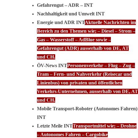
Gefahrengut – ADR – INT
Nachhaltigkeit und Umwelt INT
Energie und ADR INT
Aktuelle Nachrichten im
Bereich zu den Themen wie; – Diesel – Strom –
Gas – Wasserstoff – AdBlue sowie –
Gefahrengut (ADR) ausserhalb von DE, AT
und CH.
ÖV-News INT
Personenverkehr – Flug – Zug –
Tram – Fern- und Nahverkehr (Reisecar und
Linienbus) von privaten und öffentlichen
Verkehrs-Unternehmen, ausserhalb von DE, AT
und CH.
Mobile Transport-Roboter (Autonomes Fahren)
INT
Letzte Meile INT
Transportmittel wie; – Drohne
– Autonomes Fahren – Cargobike