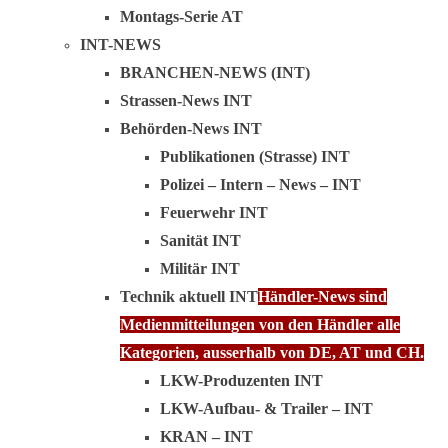
Montags-Serie AT
INT-NEWS
BRANCHEN-NEWS (INT)
Strassen-News INT
Behörden-News INT
Publikationen (Strasse) INT
Polizei – Intern – News – INT
Feuerwehr INT
Sanität INT
Militär INT
Technik aktuell INT
Händler-News sind
Medienmitteilungen von den Händler alle
Kategorien, ausserhalb von DE, AT und CH.
LKW-Produzenten INT
LKW-Aufbau- & Trailer – INT
KRAN – INT