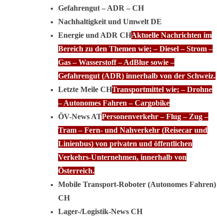
Gefahrengut – ADR – CH
Nachhaltigkeit und Umwelt DE
Energie und ADR CH
Aktuelle Nachrichten im
Bereich zu den Themen wie; – Diesel – Strom –
Gas – Wasserstoff – AdBlue sowie –
Gefahrengut (ADR) innerhalb von der Schweiz.
Letzte Meile CH
Transportmittel wie; – Drohne
– Autonomes Fahren – Cargobike
ÖV-News AT
Personenverkehr – Flug – Zug –
Tram – Fern- und Nahverkehr (Reisecar und
Linienbus) von privaten und öffentlichen
Verkehrs-Unternehmen, innerhalb von
Österreich.
Mobile Transport-Roboter (Autonomes Fahren)
CH
Lager-/Logistik-News CH