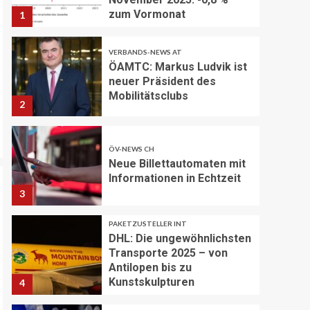
zum Vormonat
1
VERBANDS-NEWS AT
ÖAMTC: Markus Ludvik ist
neuer Präsident des
Mobilitätsclubs
2
ÖV-NEWS CH
Neue Billettautomaten mit
Informationen in Echtzeit
3
PAKETZUSTELLER INT
DHL: Die ungewöhnlichsten
Transporte 2025 – von
Antilopen bis zu
Kunstskulpturen
4