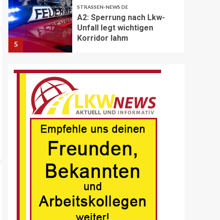
STRASSEN-NEWS DE
A2: Sperrung nach Lkw-
Unfall legt wichtigen
Korridor lahm
5
BRANCHEN-NEWS (DE)
Volvo Trucks erhält
Deutschen
Nachhaltigkeitspreis
6
BRANCHEN-NEWS (DE)
MAN Engines präsentiert
nächste Generation der
bewährten Baureihe MAN
E32
7
BLAULICHT DE
Schwerverletzter
Fussgänger nach Unfall in