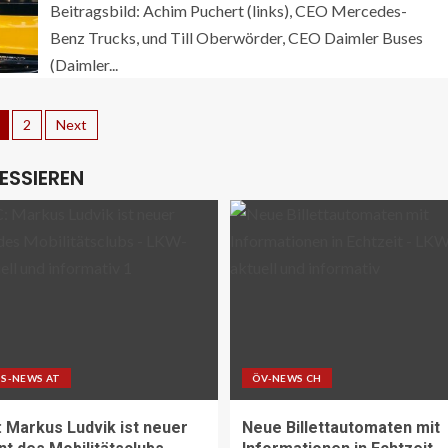
Beitragsbild: Achim Puchert (links), CEO Mercedes-
Benz Trucks, und Till Oberwörder, CEO Daimler Buses
(Daimler...
2
Next
ESSIEREN
S-NEWS AT
ÖV-NEWS CH
Markus Ludvik ist neuer
Neue Billettautomaten mit