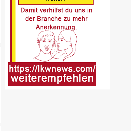
Buer
8
BLAULICHT DE
Offenburg, A5 – Zwei
Unfälle legen
Berufsverkehr lahm
9
FUHRPARK-UNTERNEHMENS-NEWS
DE
Sattelauflieger im
Kundeneinsatz beim Bau
mobiler Strassen
10
PUBLIKATIONEN (STRASSE) DE
„Alles im Tacho?!“ macht
Lenk- und Ruhezeiten
begreifbar
11