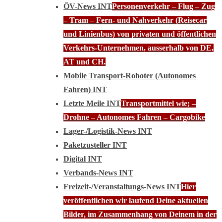
ÖV-News INT
Personenverkehr – Flug – Zug
– Tram – Fern- und Nahverkehr (Reisecar
und Linienbus) von privaten und öffentlichen
Verkehrs-Unternehmen, ausserhalb von DE,
AT und CH.
Mobile Transport-Roboter (Autonomes
Fahren) INT
Letzte Meile INT
Transportmittel wie; –
Drohne – Autonomes Fahren – Cargobike
Lager-/Logistik-News INT
Paketzusteller INT
Digital INT
Verbands-News INT
Freizeit-/Veranstaltungs-News INT
Hier
veröffentlichen wir laufend Deine aktuellen
Bilder, im Zusammenhang von Deinem in der