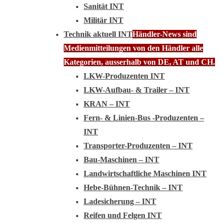
Sanität INT
Militär INT
Technik aktuell INT
Händler-News sind
Medienmitteilungen von den Händler alle
Kategorien, ausserhalb von DE, AT und CH.
LKW-Produzenten INT
LKW-Aufbau- & Trailer – INT
KRAN – INT
Fern- & Linien-Bus -Produzenten –
INT
Transporter-Produzenten – INT
Bau-Maschinen – INT
Landwirtschaftliche Maschinen INT
Hebe-Bühnen-Technik – INT
Ladesicherung – INT
Reifen und Felgen INT