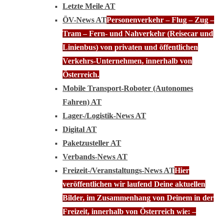
Letzte Meile AT
ÖV-News AT
Personenverkehr – Flug – Zug –
Tram – Fern- und Nahverkehr (Reisecar und
Linienbus) von privaten und öffentlichen
Verkehrs-Unternehmen, innerhalb von
Österreich.
Mobile Transport-Roboter (Autonomes
Fahren) AT
Lager-/Logistik-News AT
Digital AT
Paketzusteller AT
Verbands-News AT
Freizeit-/Veranstaltungs-News AT
Hier
veröffentlichen wir laufend Deine aktuellen
Bilder, im Zusammenhang von Deinem in der
Freizeit, innerhalb von Österreich wie: –