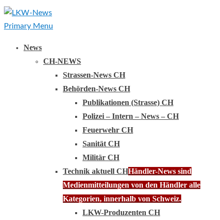
Primary Menu
News
CH-NEWS
Strassen-News CH
Behörden-News CH
Publikationen (Strasse) CH
Polizei – Intern – News – CH
Feuerwehr CH
Sanität CH
Militär CH
Technik aktuell CH
Händler-News sind
Medienmitteilungen von den Händler alle
Kategorien, innerhalb von Schweiz.
LKW-Produzenten CH