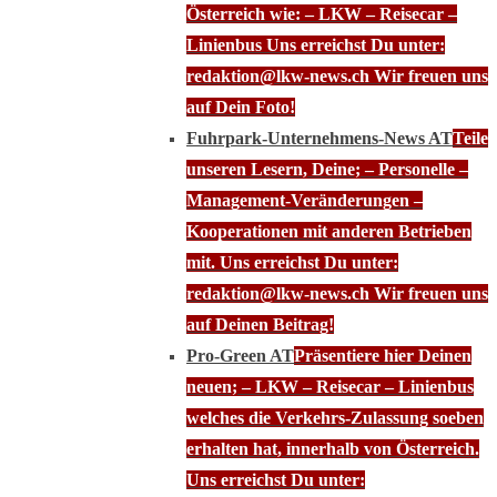
Österreich wie: – LKW – Reisecar –
Linienbus Uns erreichst Du unter:
redaktion@lkw-news.ch Wir freuen uns
auf Dein Foto!
Fuhrpark-Unternehmens-News AT
Teile
unseren Lesern, Deine; – Personelle –
Management-Veränderungen –
Kooperationen mit anderen Betrieben
mit. Uns erreichst Du unter:
redaktion@lkw-news.ch Wir freuen uns
auf Deinen Beitrag!
Pro-Green AT
Präsentiere hier Deinen
neuen; – LKW – Reisecar – Linienbus
welches die Verkehrs-Zulassung soeben
erhalten hat, innerhalb von Österreich.
Uns erreichst Du unter: