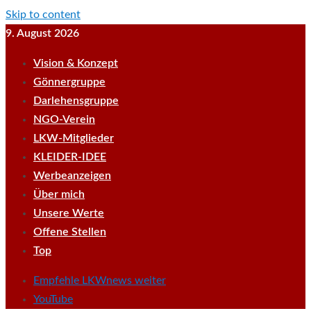
Skip to content
9. August 2026
Vision & Konzept
Gönnergruppe
Darlehensgruppe
NGO-Verein
LKW-Mitglieder
KLEIDER-IDEE
Werbeanzeigen
Über mich
Unsere Werte
Offene Stellen
Top
Empfehle LKWnews weiter
YouTube