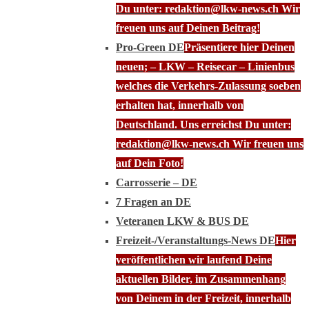
Du unter: redaktion@lkw-news.ch Wir
freuen uns auf Deinen Beitrag!
Pro-Green DE
Präsentiere hier Deinen
neuen; – LKW – Reisecar – Linienbus
welches die Verkehrs-Zulassung soeben
erhalten hat, innerhalb von
Deutschland. Uns erreichst Du unter:
redaktion@lkw-news.ch Wir freuen uns
auf Dein Foto!
Carrosserie – DE
7 Fragen an DE
Veteranen LKW & BUS DE
Freizeit-/Veranstaltungs-News DE
Hier
veröffentlichen wir laufend Deine
aktuellen Bilder, im Zusammenhang
von Deinem in der Freizeit, innerhalb