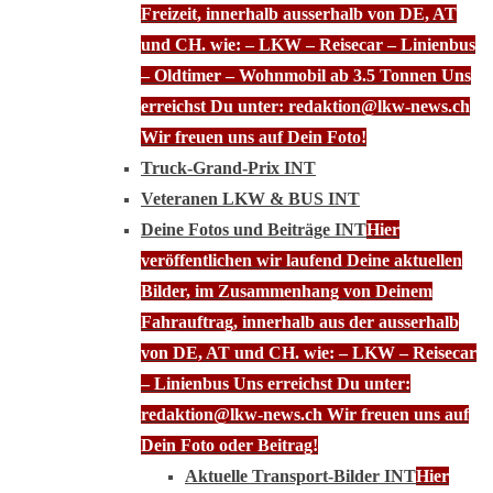
Freizeit, innerhalb ausserhalb von DE, AT
und CH. wie: – LKW – Reisecar – Linienbus
– Oldtimer – Wohnmobil ab 3.5 Tonnen Uns
erreichst Du unter: redaktion@lkw-news.ch
Wir freuen uns auf Dein Foto!
Truck-Grand-Prix INT
Veteranen LKW & BUS INT
Deine Fotos und Beiträge INT
Hier
veröffentlichen wir laufend Deine aktuellen
Bilder, im Zusammenhang von Deinem
Fahrauftrag, innerhalb aus der ausserhalb
von DE, AT und CH. wie: – LKW – Reisecar
– Linienbus Uns erreichst Du unter:
redaktion@lkw-news.ch Wir freuen uns auf
Dein Foto oder Beitrag!
Aktuelle Transport-Bilder INT
Hier