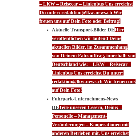
– LKW – Reisecar – Linienbus Uns erreichst
Du unter: redaktion@lkw-news.ch Wir
freuen uns auf Dein Foto oder Beitrag!
Aktuelle Transport-Bilder DE
Hier
veröffentlichen wir laufend Deine
aktuellen Bilder, im Zusammenhang
von Deinem Fahrauftrag, innerhalb von
Deutschland wie: – LKW – Reisecar –
Linienbus Uns erreichst Du unter:
redaktion@lkw-news.ch Wir freuen uns
auf Dein Foto!
Fuhrpark-Unternehmens-News
DE
Teile unseren Lesern, Deine; –
Personelle – Management-
Veränderungen – Kooperationen mit
anderen Betrieben mit. Uns erreichst