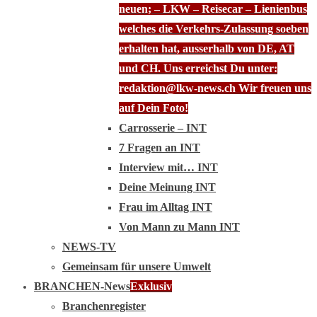
neuen; – LKW – Reisecar – Lienienbus
welches die Verkehrs-Zulassung soeben
erhalten hat, ausserhalb von DE, AT
und CH. Uns erreichst Du unter:
redaktion@lkw-news.ch Wir freuen uns
auf Dein Foto!
Carrosserie – INT
7 Fragen an INT
Interview mit… INT
Deine Meinung INT
Frau im Alltag INT
Von Mann zu Mann INT
NEWS-TV
Gemeinsam für unsere Umwelt
BRANCHEN-News
Exklusiv
Branchenregister