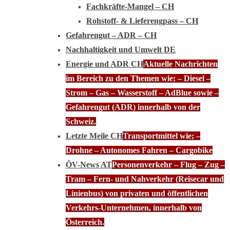
Fachkräfte-Mangel – CH
Rohstoff- & Lieferengpass – CH
Gefahrengut – ADR – CH
Nachhaltigkeit und Umwelt DE
Energie und ADR CH
Aktuelle Nachrichten
im Bereich zu den Themen wie; – Diesel –
Strom – Gas – Wasserstoff – AdBlue sowie –
Gefahrengut (ADR) innerhalb von der
Schweiz.
Letzte Meile CH
Transportmittel wie; –
Drohne – Autonomes Fahren – Cargobike
ÖV-News AT
Personenverkehr – Flug – Zug –
Tram – Fern- und Nahverkehr (Reisecar und
Linienbus) von privaten und öffentlichen
Verkehrs-Unternehmen, innerhalb von
Österreich.