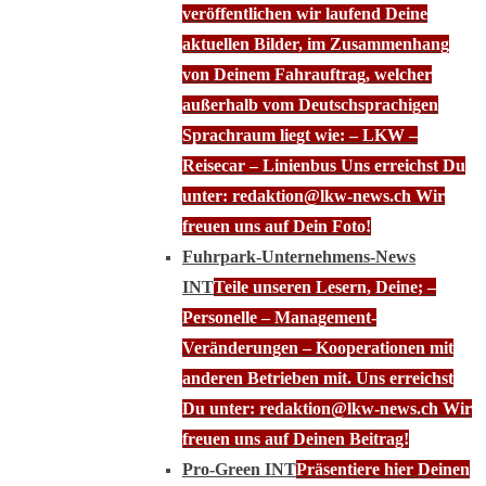
veröffentlichen wir laufend Deine
aktuellen Bilder, im Zusammenhang
von Deinem Fahrauftrag, welcher
außerhalb vom Deutschsprachigen
Sprachraum liegt wie: – LKW –
Reisecar – Linienbus Uns erreichst Du
unter: redaktion@lkw-news.ch Wir
freuen uns auf Dein Foto!
Fuhrpark-Unternehmens-News
INT
Teile unseren Lesern, Deine; –
Personelle – Management-
Veränderungen – Kooperationen mit
anderen Betrieben mit. Uns erreichst
Du unter: redaktion@lkw-news.ch Wir
freuen uns auf Deinen Beitrag!
Pro-Green INT
Präsentiere hier Deinen