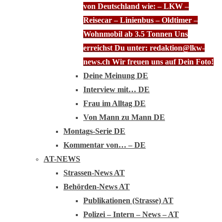
von Deutschland wie: – LKW –
Reisecar – Linienbus – Oldtimer –
Wohnmobil ab 3.5 Tonnen Uns
erreichst Du unter: redaktion@lkw-
news.ch Wir freuen uns auf Dein Foto!
Deine Meinung DE
Interview mit… DE
Frau im Alltag DE
Von Mann zu Mann DE
Montags-Serie DE
Kommentar von… – DE
AT-NEWS
Strassen-News AT
Behörden-News AT
Publikationen (Strasse) AT
Polizei – Intern – News – AT