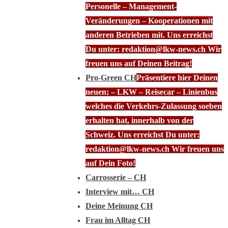
Personelle – Management-
Veränderungen – Kooperationen mit
anderen Betrieben mit. Uns erreichst
Du unter: redaktion@lkw-news.ch Wir
freuen uns auf Deinen Beitrag!
Pro-Green CH
Präsentiere hier Deinen
neuen; – LKW – Reisecar – Linienbus
welches die Verkehrs-Zulassung soeben
erhalten hat, innerhalb von der
Schweiz. Uns erreichst Du unter:
redaktion@lkw-news.ch Wir freuen uns
auf Dein Foto!
Carrosserie – CH
Interview mit… CH
Deine Meinung CH
Frau im Alltag CH