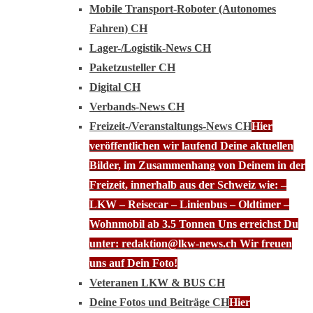
Mobile Transport-Roboter (Autonomes
Fahren) CH
Lager-/Logistik-News CH
Paketzusteller CH
Digital CH
Verbands-News CH
Freizeit-/Veranstaltungs-News CH
Hier
veröffentlichen wir laufend Deine aktuellen
Bilder, im Zusammenhang von Deinem in der
Freizeit, innerhalb aus der Schweiz wie: –
LKW – Reisecar – Linienbus – Oldtimer –
Wohnmobil ab 3.5 Tonnen Uns erreichst Du
unter: redaktion@lkw-news.ch Wir freuen
uns auf Dein Foto!
Veteranen LKW & BUS CH
Deine Fotos und Beiträge CH
Hier