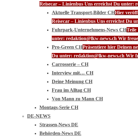
Reisecar – Linienbus Uns erreichst Du unter: 
Aktuelle Transport-Bilder CH
Hier veröf
Reisecar – Linienbus Uns erreichst Du u
Fuhrpark-Unternehmens-News CH
Teile
unter: redaktion@lkw-news.ch Wir freue
Pro-Green CH
Präsentiere hier Deinen n
Du unter: redaktion@lkw-news.ch Wir fr
Carrosserie – CH
Interview mit… CH
Deine Meinung CH
Frau im Alltag CH
Von Mann zu Mann CH
Montags-Serie CH
DE-NEWS
Strassen-News DE
Behörden-News DE