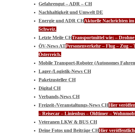
Gefahrengut – ADR – CH
Nachhaltigkeit und Umwelt DE
Energie und ADR CH
Aktuelle Nachrichten im
Schweiz.
Letzte Meile CH
Transportmittel wie; – Drohn
ÖV-News AT
Personenverkehr – Flug – Zug – 
Österreich.
Mobile Transport-Roboter (Autonomes Fahre
Lager-/Logistik-News CH
Paketzusteller CH
Digital CH
Verbands-News CH
Freizeit-/Veranstaltungs-News CH
Hier veröffe
– Reisecar – Linienbus – Oldtimer – Wohnmobi
Veteranen LKW & BUS CH
Deine Fotos und Beiträge CH
Hier veröffentli