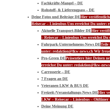
Fachkräfte-Mangel – DE
Rohstoff- & Lieferengpass – DE
Deine Fotos und Beiträge DE
Hier veröffentli
Reisecar – Linienbus Uns erreichst Du unter: 
Aktuelle Transport-Bilder DE
Hier veröf
– Reisecar – Linienbus Uns erreichst Du
Fuhrpark-Unternehmens-News DE
Teile
unter: redaktion@lkw-news.ch Wir freue
Pro-Green DE
Präsentiere hier Deinen n
erreichst Du unter: redaktion@lkw-news.
Carrosserie – DE
7 Fragen an DE
Veteranen LKW & BUS DE
Freizeit-/Veranstaltungs-News DE
Hier ve
LKW – Reisecar – Linienbus – Oldtimer 
Deine Meinung DE