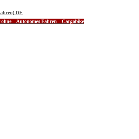
Fahren) DE
Drohne – Autonomes Fahren – Cargobike