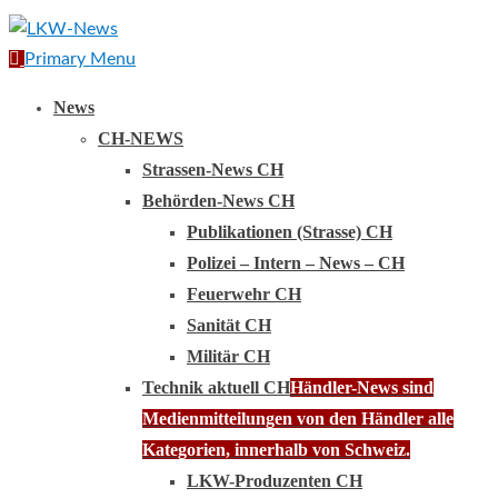
Primary Menu
News
CH-NEWS
Strassen-News CH
Behörden-News CH
Publikationen (Strasse) CH
Polizei – Intern – News – CH
Feuerwehr CH
Sanität CH
Militär CH
Technik aktuell CH
Händler-News sind
Medienmitteilungen von den Händler alle
Kategorien, innerhalb von Schweiz.
LKW-Produzenten CH