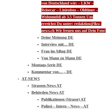
von Deutschland wie: – LKW –
Reisecar – Linienbus – Oldtimer –
Wohnmobil ab 3.5 Tonnen Uns
erreichst Du unter: redaktion@lkw-
news.ch Wir freuen uns auf Dein Foto!
Deine Meinung DE
Interview mit… DE
Frau im Alltag DE
Von Mann zu Mann DE
Montags-Serie DE
Kommentar von… – DE
AT-NEWS
Strassen-News AT
Behörden-News AT
Publikationen (Strasse) AT
Polizei – Intern – News – AT