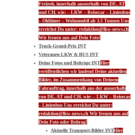
Freizeit, innerhalb ausserhalb von DE, AT
und CH. wie: – LKW – Reisecar – Linienbus
– Oldtimer – Wohnmobil ab 3.5 Tonnen Uns
erreichst Du unter: redaktion@lkw-news.ch
Wir freuen uns auf Dein Foto!
Truck-Grand-Prix INT
Veteranen LKW & BUS INT
Deine Fotos und Beiträge INT
Hier
veröffentlichen wir laufend Deine aktuellen
Bilder, im Zusammenhang von Deinem
Fahrauftrag, innerhalb aus der ausserhalb
von DE, AT und CH. wie: – LKW – Reisecar
– Linienbus Uns erreichst Du unter:
redaktion@lkw-news.ch Wir freuen uns auf
Dein Foto oder Beitrag!
Aktuelle Transport-Bilder INT
Hier