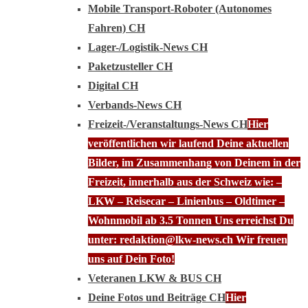
Mobile Transport-Roboter (Autonomes
Fahren) CH
Lager-/Logistik-News CH
Paketzusteller CH
Digital CH
Verbands-News CH
Freizeit-/Veranstaltungs-News CH
Hier
veröffentlichen wir laufend Deine aktuellen
Bilder, im Zusammenhang von Deinem in der
Freizeit, innerhalb aus der Schweiz wie: –
LKW – Reisecar – Linienbus – Oldtimer –
Wohnmobil ab 3.5 Tonnen Uns erreichst Du
unter: redaktion@lkw-news.ch Wir freuen
uns auf Dein Foto!
Veteranen LKW & BUS CH
Deine Fotos und Beiträge CH
Hier