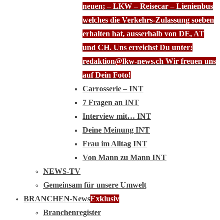
neuen; – LKW – Reisecar – Lienienbus
welches die Verkehrs-Zulassung soeben
erhalten hat, ausserhalb von DE, AT
und CH. Uns erreichst Du unter:
redaktion@lkw-news.ch Wir freuen uns
auf Dein Foto!
Carrosserie – INT
7 Fragen an INT
Interview mit… INT
Deine Meinung INT
Frau im Alltag INT
Von Mann zu Mann INT
NEWS-TV
Gemeinsam für unsere Umwelt
BRANCHEN-News
Exklusiv
Branchenregister