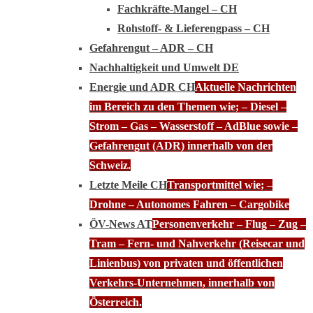
Fachkräfte-Mangel – CH
Rohstoff- & Lieferengpass – CH
Gefahrengut – ADR – CH
Nachhaltigkeit und Umwelt DE
Energie und ADR CH
Aktuelle Nachrichten
im Bereich zu den Themen wie; – Diesel –
Strom – Gas – Wasserstoff – AdBlue sowie –
Gefahrengut (ADR) innerhalb von der
Schweiz.
Letzte Meile CH
Transportmittel wie; –
Drohne – Autonomes Fahren – Cargobike
ÖV-News AT
Personenverkehr – Flug – Zug –
Tram – Fern- und Nahverkehr (Reisecar und
Linienbus) von privaten und öffentlichen
Verkehrs-Unternehmen, innerhalb von
Österreich.