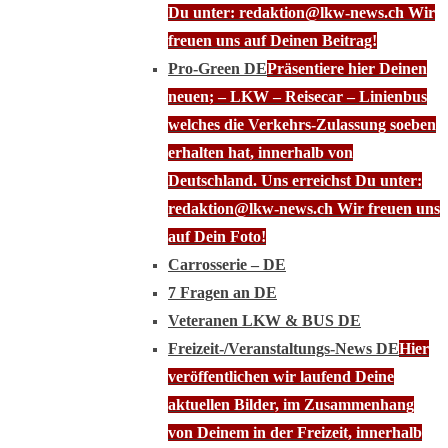
Du unter: redaktion@lkw-news.ch Wir
freuen uns auf Deinen Beitrag!
Pro-Green DE
Präsentiere hier Deinen
neuen; – LKW – Reisecar – Linienbus
welches die Verkehrs-Zulassung soeben
erhalten hat, innerhalb von
Deutschland. Uns erreichst Du unter:
redaktion@lkw-news.ch Wir freuen uns
auf Dein Foto!
Carrosserie – DE
7 Fragen an DE
Veteranen LKW & BUS DE
Freizeit-/Veranstaltungs-News DE
Hier
veröffentlichen wir laufend Deine
aktuellen Bilder, im Zusammenhang
von Deinem in der Freizeit, innerhalb