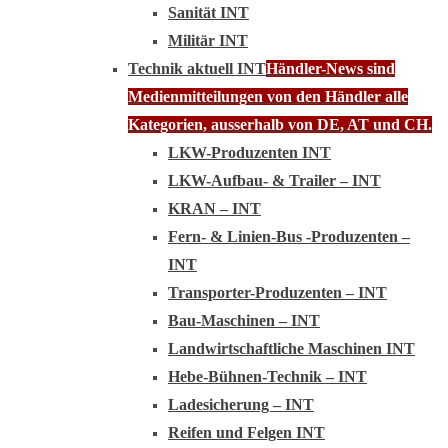
Sanität INT
Militär INT
Technik aktuell INT
Händler-News sind
Medienmitteilungen von den Händler alle
Kategorien, ausserhalb von DE, AT und CH.
LKW-Produzenten INT
LKW-Aufbau- & Trailer – INT
KRAN – INT
Fern- & Linien-Bus -Produzenten –
INT
Transporter-Produzenten – INT
Bau-Maschinen – INT
Landwirtschaftliche Maschinen INT
Hebe-Bühnen-Technik – INT
Ladesicherung – INT
Reifen und Felgen INT