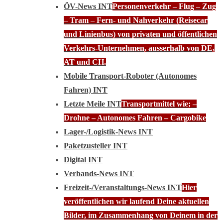
ÖV-News INT
Personenverkehr – Flug – Zug
– Tram – Fern- und Nahverkehr (Reisecar
und Linienbus) von privaten und öffentlichen
Verkehrs-Unternehmen, ausserhalb von DE,
AT und CH.
Mobile Transport-Roboter (Autonomes
Fahren) INT
Letzte Meile INT
Transportmittel wie; –
Drohne – Autonomes Fahren – Cargobike
Lager-/Logistik-News INT
Paketzusteller INT
Digital INT
Verbands-News INT
Freizeit-/Veranstaltungs-News INT
Hier
veröffentlichen wir laufend Deine aktuellen
Bilder, im Zusammenhang von Deinem in der