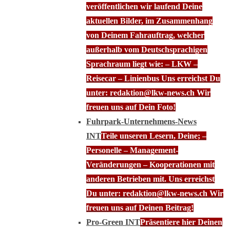
veröffentlichen wir laufend Deine
aktuellen Bilder, im Zusammenhang
von Deinem Fahrauftrag, welcher
außerhalb vom Deutschsprachigen
Sprachraum liegt wie: – LKW –
Reisecar – Linienbus Uns erreichst Du
unter: redaktion@lkw-news.ch Wir
freuen uns auf Dein Foto!
Fuhrpark-Unternehmens-News
INT
Teile unseren Lesern, Deine; –
Personelle – Management-
Veränderungen – Kooperationen mit
anderen Betrieben mit. Uns erreichst
Du unter: redaktion@lkw-news.ch Wir
freuen uns auf Deinen Beitrag!
Pro-Green INT
Präsentiere hier Deinen