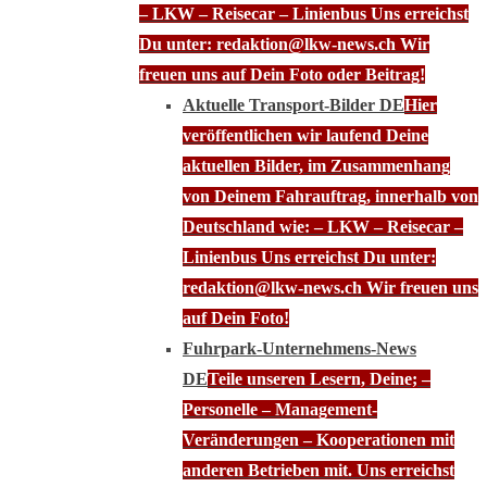
– LKW – Reisecar – Linienbus Uns erreichst
Du unter: redaktion@lkw-news.ch Wir
freuen uns auf Dein Foto oder Beitrag!
Aktuelle Transport-Bilder DE
Hier
veröffentlichen wir laufend Deine
aktuellen Bilder, im Zusammenhang
von Deinem Fahrauftrag, innerhalb von
Deutschland wie: – LKW – Reisecar –
Linienbus Uns erreichst Du unter:
redaktion@lkw-news.ch Wir freuen uns
auf Dein Foto!
Fuhrpark-Unternehmens-News
DE
Teile unseren Lesern, Deine; –
Personelle – Management-
Veränderungen – Kooperationen mit
anderen Betrieben mit. Uns erreichst