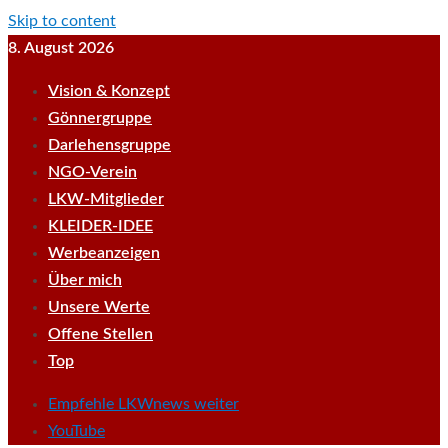
Skip to content
8. August 2026
Vision & Konzept
Gönnergruppe
Darlehensgruppe
NGO-Verein
LKW-Mitglieder
KLEIDER-IDEE
Werbeanzeigen
Über mich
Unsere Werte
Offene Stellen
Top
Empfehle LKWnews weiter
YouTube