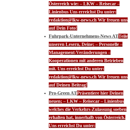
Österreich wie: – LKW – Reisecar –
Linienbus Uns erreichst Du unter:
redaktion@lkw-news.ch Wir freuen uns
auf Dein Foto!
Fuhrpark-Unternehmens-News AT
Teile
unseren Lesern, Deine; – Personelle –
Management-Veränderungen –
Kooperationen mit anderen Betrieben
mit. Uns erreichst Du unter:
redaktion@lkw-news.ch Wir freuen uns
auf Deinen Beitrag!
Pro-Green AT
Präsentiere hier Deinen
neuen; – LKW – Reisecar – Linienbus
welches die Verkehrs-Zulassung soeben
erhalten hat, innerhalb von Österreich.
Uns erreichst Du unter: