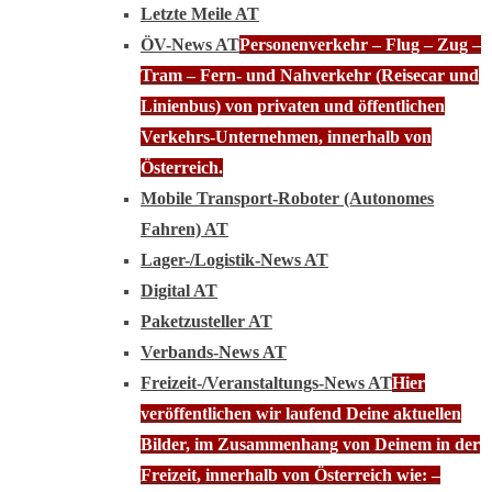
Letzte Meile AT
ÖV-News AT
Personenverkehr – Flug – Zug –
Tram – Fern- und Nahverkehr (Reisecar und
Linienbus) von privaten und öffentlichen
Verkehrs-Unternehmen, innerhalb von
Österreich.
Mobile Transport-Roboter (Autonomes
Fahren) AT
Lager-/Logistik-News AT
Digital AT
Paketzusteller AT
Verbands-News AT
Freizeit-/Veranstaltungs-News AT
Hier
veröffentlichen wir laufend Deine aktuellen
Bilder, im Zusammenhang von Deinem in der
Freizeit, innerhalb von Österreich wie: –