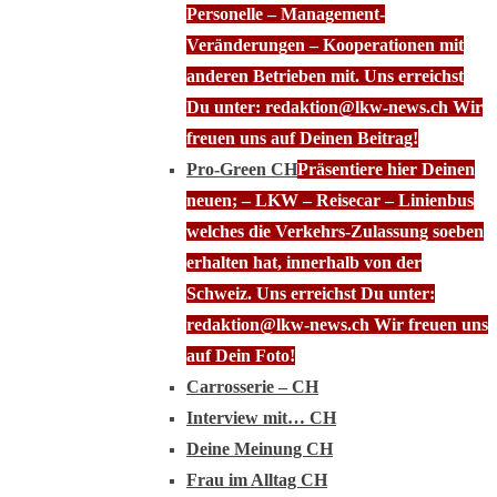
Personelle – Management-
Veränderungen – Kooperationen mit
anderen Betrieben mit. Uns erreichst
Du unter: redaktion@lkw-news.ch Wir
freuen uns auf Deinen Beitrag!
Pro-Green CH
Präsentiere hier Deinen
neuen; – LKW – Reisecar – Linienbus
welches die Verkehrs-Zulassung soeben
erhalten hat, innerhalb von der
Schweiz. Uns erreichst Du unter:
redaktion@lkw-news.ch Wir freuen uns
auf Dein Foto!
Carrosserie – CH
Interview mit… CH
Deine Meinung CH
Frau im Alltag CH