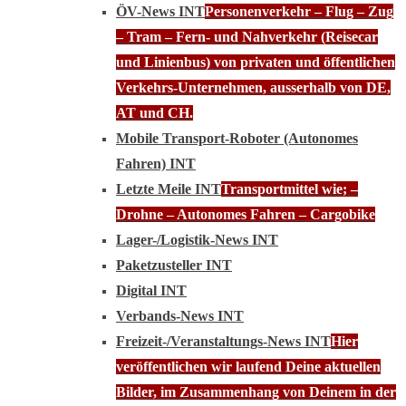
ÖV-News INT
Personenverkehr – Flug – Zug
– Tram – Fern- und Nahverkehr (Reisecar
und Linienbus) von privaten und öffentlichen
Verkehrs-Unternehmen, ausserhalb von DE,
AT und CH.
Mobile Transport-Roboter (Autonomes
Fahren) INT
Letzte Meile INT
Transportmittel wie; –
Drohne – Autonomes Fahren – Cargobike
Lager-/Logistik-News INT
Paketzusteller INT
Digital INT
Verbands-News INT
Freizeit-/Veranstaltungs-News INT
Hier
veröffentlichen wir laufend Deine aktuellen
Bilder, im Zusammenhang von Deinem in der