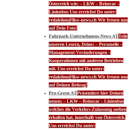
Österreich wie: – LKW – Reisecar –
Linienbus Uns erreichst Du unter:
redaktion@lkw-news.ch Wir freuen uns
auf Dein Foto!
Fuhrpark-Unternehmens-News AT
Teile
unseren Lesern, Deine; – Personelle –
Management-Veränderungen –
Kooperationen mit anderen Betrieben
mit. Uns erreichst Du unter:
redaktion@lkw-news.ch Wir freuen uns
auf Deinen Beitrag!
Pro-Green AT
Präsentiere hier Deinen
neuen; – LKW – Reisecar – Linienbus
welches die Verkehrs-Zulassung soeben
erhalten hat, innerhalb von Österreich.
Uns erreichst Du unter: