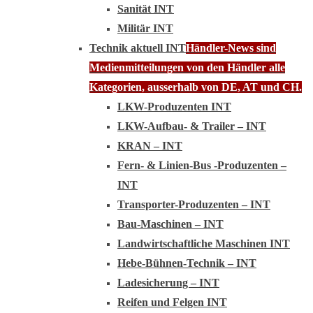
Sanität INT
Militär INT
Technik aktuell INT
Händler-News sind
Medienmitteilungen von den Händler alle
Kategorien, ausserhalb von DE, AT und CH.
LKW-Produzenten INT
LKW-Aufbau- & Trailer – INT
KRAN – INT
Fern- & Linien-Bus -Produzenten –
INT
Transporter-Produzenten – INT
Bau-Maschinen – INT
Landwirtschaftliche Maschinen INT
Hebe-Bühnen-Technik – INT
Ladesicherung – INT
Reifen und Felgen INT