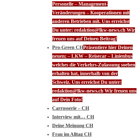
Personelle – Management-
Veränderungen – Kooperationen mit
anderen Betrieben mit. Uns erreichst
Du unter: redaktion@lkw-news.ch Wir
freuen uns auf Deinen Beitrag!
Pro-Green CH
Präsentiere hier Deinen
neuen; – LKW – Reisecar – Linienbus
welches die Verkehrs-Zulassung soeben
erhalten hat, innerhalb von der
Schweiz. Uns erreichst Du unter:
redaktion@lkw-news.ch Wir freuen uns
auf Dein Foto!
Carrosserie – CH
Interview mit… CH
Deine Meinung CH
Frau im Alltag CH