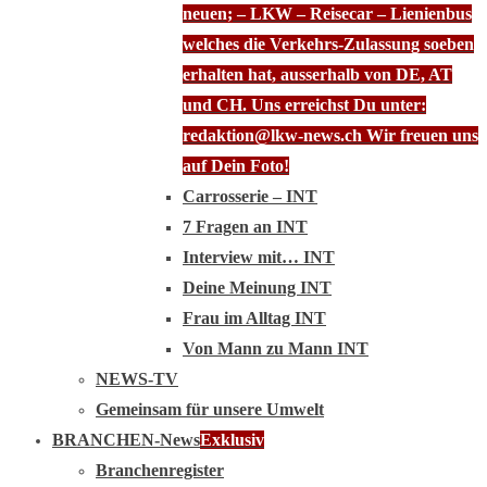
neuen; – LKW – Reisecar – Lienienbus
welches die Verkehrs-Zulassung soeben
erhalten hat, ausserhalb von DE, AT
und CH. Uns erreichst Du unter:
redaktion@lkw-news.ch Wir freuen uns
auf Dein Foto!
Carrosserie – INT
7 Fragen an INT
Interview mit… INT
Deine Meinung INT
Frau im Alltag INT
Von Mann zu Mann INT
NEWS-TV
Gemeinsam für unsere Umwelt
BRANCHEN-News
Exklusiv
Branchenregister