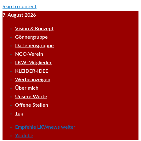
Skip to content
7. August 2026
Vision & Konzept
Gönnergruppe
Darlehensgruppe
NGO-Verein
LKW-Mitglieder
KLEIDER-IDEE
Werbeanzeigen
Über mich
Unsere Werte
Offene Stellen
Top
Empfehle LKWnews weiter
YouTube