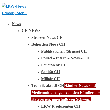
Primary Menu
News
CH-NEWS
Strassen-News CH
Behörden-News CH
Publikationen (Strasse) CH
Polizei – Intern – News – CH
Feuerwehr CH
Sanität CH
Militär CH
Technik aktuell CH
Händler-News sind
Medienmitteilungen von den Händler alle
Kategorien, innerhalb von Schweiz.
LKW-Produzenten CH