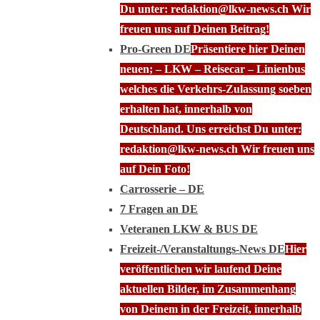
Du unter: redaktion@lkw-news.ch Wir
freuen uns auf Deinen Beitrag!
Pro-Green DE
Präsentiere hier Deinen
neuen; – LKW – Reisecar – Linienbus
welches die Verkehrs-Zulassung soeben
erhalten hat, innerhalb von
Deutschland. Uns erreichst Du unter:
redaktion@lkw-news.ch Wir freuen uns
auf Dein Foto!
Carrosserie – DE
7 Fragen an DE
Veteranen LKW & BUS DE
Freizeit-/Veranstaltungs-News DE
Hier
veröffentlichen wir laufend Deine
aktuellen Bilder, im Zusammenhang
von Deinem in der Freizeit, innerhalb