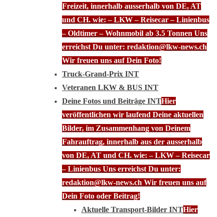
Freizeit, innerhalb ausserhalb von DE, AT
und CH. wie: – LKW – Reisecar – Linienbus
– Oldtimer – Wohnmobil ab 3.5 Tonnen Uns
erreichst Du unter: redaktion@lkw-news.ch
Wir freuen uns auf Dein Foto!
Truck-Grand-Prix INT
Veteranen LKW & BUS INT
Deine Fotos und Beiträge INT
Hier
veröffentlichen wir laufend Deine aktuellen
Bilder, im Zusammenhang von Deinem
Fahrauftrag, innerhalb aus der ausserhalb
von DE, AT und CH. wie: – LKW – Reisecar
– Linienbus Uns erreichst Du unter:
redaktion@lkw-news.ch Wir freuen uns auf
Dein Foto oder Beitrag!
Aktuelle Transport-Bilder INT
Hier