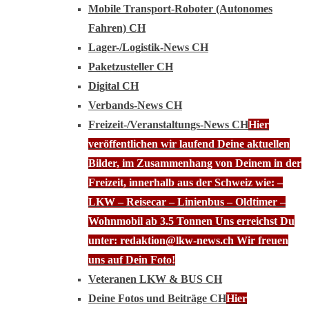
Mobile Transport-Roboter (Autonomes
Fahren) CH
Lager-/Logistik-News CH
Paketzusteller CH
Digital CH
Verbands-News CH
Freizeit-/Veranstaltungs-News CH
Hier
veröffentlichen wir laufend Deine aktuellen
Bilder, im Zusammenhang von Deinem in der
Freizeit, innerhalb aus der Schweiz wie: –
LKW – Reisecar – Linienbus – Oldtimer –
Wohnmobil ab 3.5 Tonnen Uns erreichst Du
unter: redaktion@lkw-news.ch Wir freuen
uns auf Dein Foto!
Veteranen LKW & BUS CH
Deine Fotos und Beiträge CH
Hier