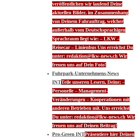
veröffentlichen wir laufend Deine
aktuellen Bilder, im Zusammenhang
von Deinem Fahrauftrag, welcher
außerhalb vom Deutschsprachigen
Sprachraum liegt wie: – LKW –
Reisecar – Linienbus Uns erreichst Du
unter: redaktion@lkw-news.ch Wir
freuen uns auf Dein Foto!
Fuhrpark-Unternehmens-News
INT
Teile unseren Lesern, Deine; –
Personelle – Management-
Veränderungen – Kooperationen mit
anderen Betrieben mit. Uns erreichst
Du unter: redaktion@lkw-news.ch Wir
freuen uns auf Deinen Beitrag!
Pro-Green INT
Präsentiere hier Deinen