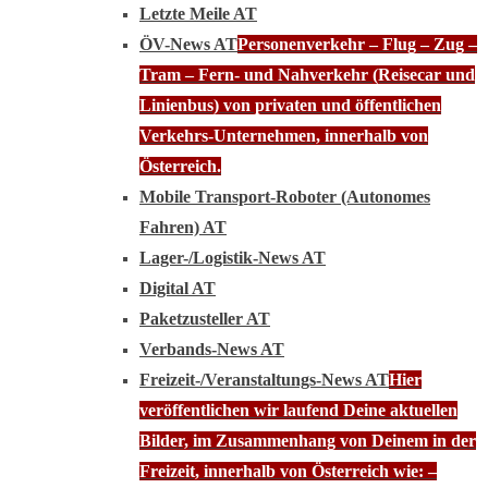
Letzte Meile AT
ÖV-News AT
Personenverkehr – Flug – Zug –
Tram – Fern- und Nahverkehr (Reisecar und
Linienbus) von privaten und öffentlichen
Verkehrs-Unternehmen, innerhalb von
Österreich.
Mobile Transport-Roboter (Autonomes
Fahren) AT
Lager-/Logistik-News AT
Digital AT
Paketzusteller AT
Verbands-News AT
Freizeit-/Veranstaltungs-News AT
Hier
veröffentlichen wir laufend Deine aktuellen
Bilder, im Zusammenhang von Deinem in der
Freizeit, innerhalb von Österreich wie: –