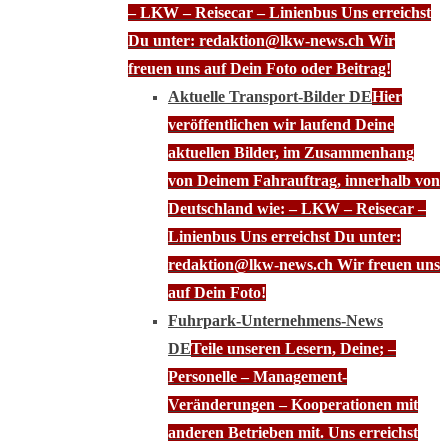
– LKW – Reisecar – Linienbus Uns erreichst
Du unter: redaktion@lkw-news.ch Wir
freuen uns auf Dein Foto oder Beitrag!
Aktuelle Transport-Bilder DE
Hier
veröffentlichen wir laufend Deine
aktuellen Bilder, im Zusammenhang
von Deinem Fahrauftrag, innerhalb von
Deutschland wie: – LKW – Reisecar –
Linienbus Uns erreichst Du unter:
redaktion@lkw-news.ch Wir freuen uns
auf Dein Foto!
Fuhrpark-Unternehmens-News
DE
Teile unseren Lesern, Deine; –
Personelle – Management-
Veränderungen – Kooperationen mit
anderen Betrieben mit. Uns erreichst