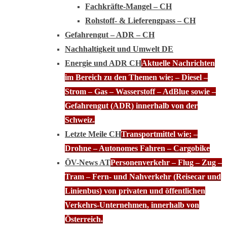
Fachkräfte-Mangel – CH
Rohstoff- & Lieferengpass – CH
Gefahrengut – ADR – CH
Nachhaltigkeit und Umwelt DE
Energie und ADR CH
Aktuelle Nachrichten
im Bereich zu den Themen wie; – Diesel –
Strom – Gas – Wasserstoff – AdBlue sowie –
Gefahrengut (ADR) innerhalb von der
Schweiz.
Letzte Meile CH
Transportmittel wie; –
Drohne – Autonomes Fahren – Cargobike
ÖV-News AT
Personenverkehr – Flug – Zug –
Tram – Fern- und Nahverkehr (Reisecar und
Linienbus) von privaten und öffentlichen
Verkehrs-Unternehmen, innerhalb von
Österreich.