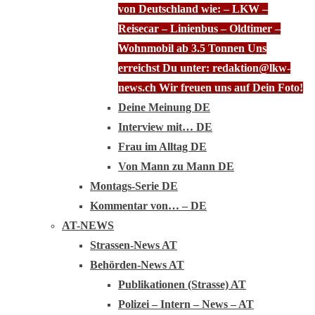
von Deutschland wie: – LKW –
Reisecar – Linienbus – Oldtimer –
Wohnmobil ab 3.5 Tonnen Uns
erreichst Du unter: redaktion@lkw-
news.ch Wir freuen uns auf Dein Foto!
Deine Meinung DE
Interview mit… DE
Frau im Alltag DE
Von Mann zu Mann DE
Montags-Serie DE
Kommentar von… – DE
AT-NEWS
Strassen-News AT
Behörden-News AT
Publikationen (Strasse) AT
Polizei – Intern – News – AT