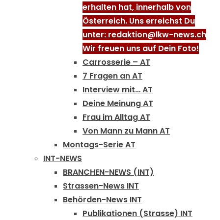
erhalten hat, innerhalb von
Österreich. Uns erreichst Du
unter: redaktion@lkw-news.ch
Wir freuen uns auf Dein Foto!
Carrosserie – AT
7 Fragen an AT
Interview mit… AT
Deine Meinung AT
Frau im Alltag AT
Von Mann zu Mann AT
Montags-Serie AT
INT-NEWS
BRANCHEN-NEWS (INT)
Strassen-News INT
Behörden-News INT
Publikationen (Strasse) INT