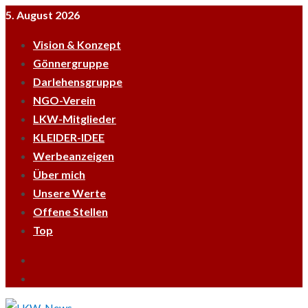
Skip
5. August 2026
to
Vision & Konzept
content
Gönnergruppe
Darlehensgruppe
NGO-Verein
LKW-Mitglieder
KLEIDER-IDEE
Werbeanzeigen
Über mich
Unsere Werte
Offene Stellen
Top
Empfehle
LKWnews
YouTube
weiter