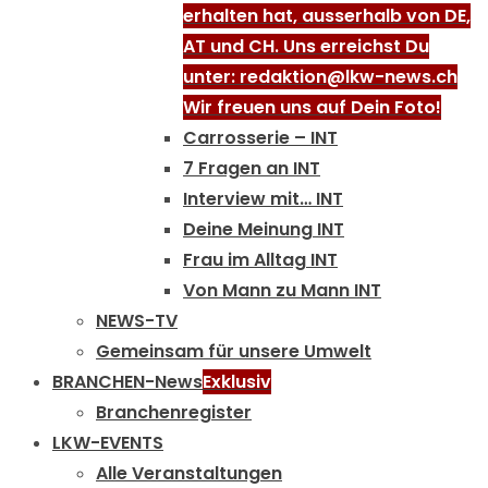
erhalten hat, ausserhalb von DE,
AT und CH. Uns erreichst Du
unter: redaktion@lkw-news.ch
Wir freuen uns auf Dein Foto!
Carrosserie – INT
7 Fragen an INT
Interview mit… INT
Deine Meinung INT
Frau im Alltag INT
Von Mann zu Mann INT
NEWS-TV
Gemeinsam für unsere Umwelt
BRANCHEN-News
Exklusiv
Branchenregister
LKW-EVENTS
Alle Veranstaltungen