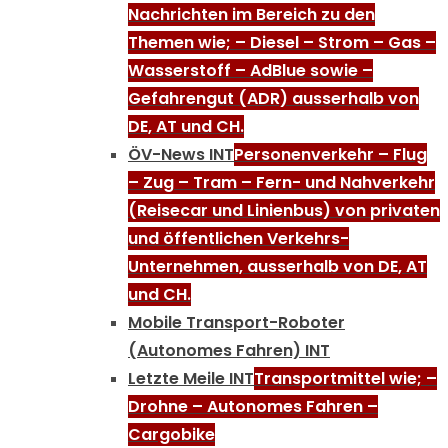
Nachrichten im Bereich zu den
Themen wie; – Diesel – Strom – Gas –
Wasserstoff – AdBlue sowie –
Gefahrengut (ADR) ausserhalb von
DE, AT und CH.
ÖV-News INT
Personenverkehr – Flug
– Zug – Tram – Fern- und Nahverkehr
(Reisecar und Linienbus) von privaten
und öffentlichen Verkehrs-
Unternehmen, ausserhalb von DE, AT
und CH.
Mobile Transport-Roboter
(Autonomes Fahren) INT
Letzte Meile INT
Transportmittel wie; –
Drohne – Autonomes Fahren –
Cargobike