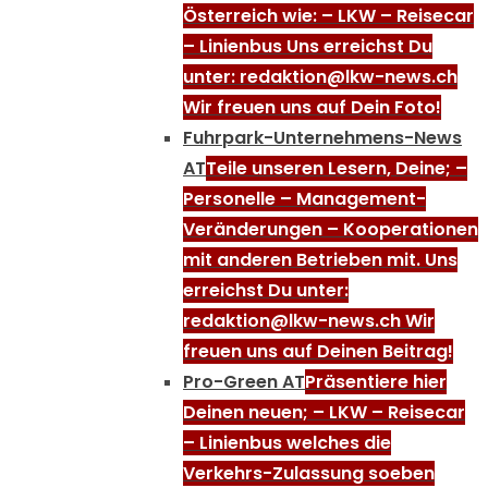
Österreich wie: – LKW – Reisecar
– Linienbus Uns erreichst Du
unter: redaktion@lkw-news.ch
Wir freuen uns auf Dein Foto!
Fuhrpark-Unternehmens-News
AT
Teile unseren Lesern, Deine; –
Personelle – Management-
Veränderungen – Kooperationen
mit anderen Betrieben mit. Uns
erreichst Du unter:
redaktion@lkw-news.ch Wir
freuen uns auf Deinen Beitrag!
Pro-Green AT
Präsentiere hier
Deinen neuen; – LKW – Reisecar
– Linienbus welches die
Verkehrs-Zulassung soeben