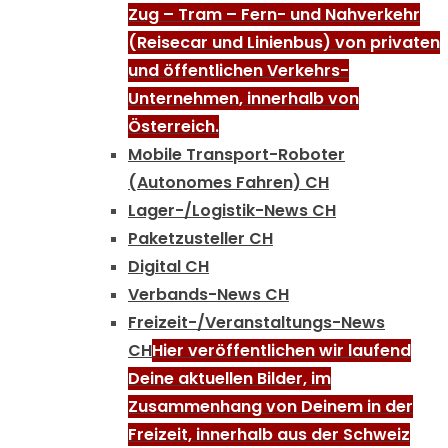
Zug – Tram – Fern- und Nahverkehr
(Reisecar und Linienbus) von privaten
und öffentlichen Verkehrs-
Unternehmen, innerhalb von
Österreich.
Mobile Transport-Roboter
(Autonomes Fahren) CH
Lager-/Logistik-News CH
Paketzusteller CH
Digital CH
Verbands-News CH
Freizeit-/Veranstaltungs-News
CH
Hier veröffentlichen wir laufend
Deine aktuellen Bilder, im
Zusammenhang von Deinem in der
Freizeit, innerhalb aus der Schweiz