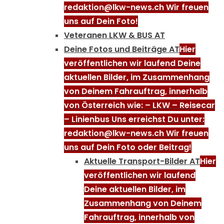
redaktion@lkw-news.ch Wir freuen
uns auf Dein Foto!
Veteranen LKW & BUS AT
Deine Fotos und Beiträge AT
Hier
veröffentlichen wir laufend Deine
aktuellen Bilder, im Zusammenhang
von Deinem Fahrauftrag, innerhalb
von Österreich wie: – LKW – Reisecar
– Linienbus Uns erreichst Du unter:
redaktion@lkw-news.ch Wir freuen
uns auf Dein Foto oder Beitrag!
Aktuelle Transport-Bilder AT
Hier
veröffentlichen wir laufend
Deine aktuellen Bilder, im
Zusammenhang von Deinem
Fahrauftrag, innerhalb von