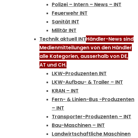
Polizei – Intern – News – INT
Feuerwehr INT
Sanität INT
Militär INT
Technik aktuell INT
Händler-News sind
Medienmitteilungen von den Händler
alle Kategorien, ausserhalb von DE,
AT und CH.
LKW-Produzenten INT
LKW-Aufbau- & Trailer – INT
KRAN – INT
Fern- & Linien-Bus -Produzenten
– INT
Transporter-Produzenten – INT
Bau-Maschinen – INT
Landwirtschaftliche Maschinen