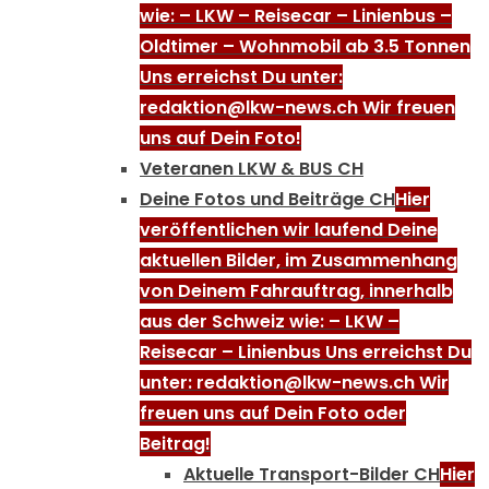
wie: – LKW – Reisecar – Linienbus –
Oldtimer – Wohnmobil ab 3.5 Tonnen
Uns erreichst Du unter:
redaktion@lkw-news.ch Wir freuen
uns auf Dein Foto!
Veteranen LKW & BUS CH
Deine Fotos und Beiträge CH
Hier
veröffentlichen wir laufend Deine
aktuellen Bilder, im Zusammenhang
von Deinem Fahrauftrag, innerhalb
aus der Schweiz wie: – LKW –
Reisecar – Linienbus Uns erreichst Du
unter: redaktion@lkw-news.ch Wir
freuen uns auf Dein Foto oder
Beitrag!
Aktuelle Transport-Bilder CH
Hier