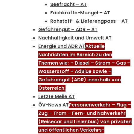
Seefracht – AT
Fachkräfte-Mangel – AT
Rohstoff- & Lieferengpass – AT
Gefahrengut – ADR – AT
Nachhaltigkeit und Umwelt AT
Energie und ADR AT
Aktuelle
Nachrichten im Bereich zu den
Themen wie; – Diesel – Strom – Gas –
Wasserstoff – AdBlue sowie –
Gefahrengut (ADR) innerhalb von
Österreich.
Letzte Meile AT
ÖV-News AT
Personenverkehr – Flug –
Zug – Tram – Fern- und Nahverkehr
(Reisecar und Linienbus) von privaten
und öffentlichen Verkehrs-