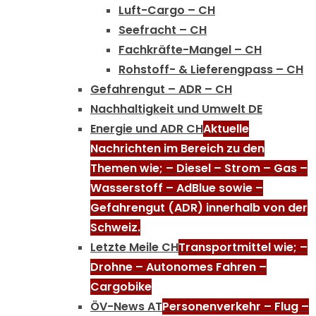
Luft-Cargo – CH
Seefracht – CH
Fachkräfte-Mangel – CH
Rohstoff- & Lieferengpass – CH
Gefahrengut – ADR – CH
Nachhaltigkeit und Umwelt DE
Energie und ADR CH
Aktuelle
Nachrichten im Bereich zu den
Themen wie; – Diesel – Strom – Gas –
Wasserstoff – AdBlue sowie –
Gefahrengut (ADR) innerhalb von der
Schweiz.
Letzte Meile CH
Transportmittel wie; –
Drohne – Autonomes Fahren –
Cargobike
ÖV-News AT
Personenverkehr – Flug –