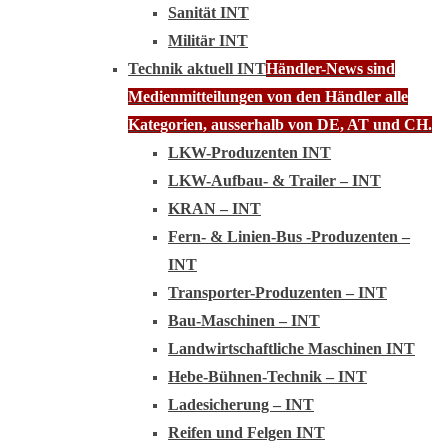
Sanität INT
Militär INT
Technik aktuell INT
Händler-News sind
Medienmitteilungen von den Händler alle
Kategorien, ausserhalb von DE, AT und CH.
LKW-Produzenten INT
LKW-Aufbau- & Trailer – INT
KRAN – INT
Fern- & Linien-Bus -Produzenten –
INT
Transporter-Produzenten – INT
Bau-Maschinen – INT
Landwirtschaftliche Maschinen INT
Hebe-Bühnen-Technik – INT
Ladesicherung – INT
Reifen und Felgen INT