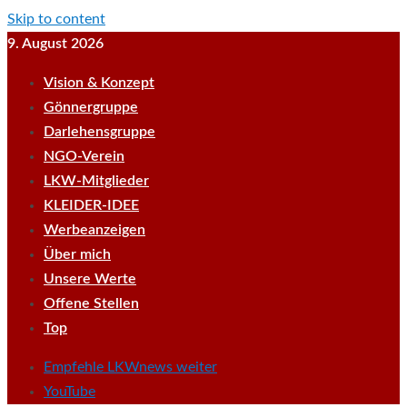
Skip to content
9. August 2026
Vision & Konzept
Gönnergruppe
Darlehensgruppe
NGO-Verein
LKW-Mitglieder
KLEIDER-IDEE
Werbeanzeigen
Über mich
Unsere Werte
Offene Stellen
Top
Empfehle LKWnews weiter
YouTube