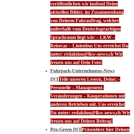
veröffentlichen wir laufend Deine
aktuellen Bilder, im Zusammenhang
von Deinem Fahrauftrag, welcher
außerhalb vom Deutschsprachigen
Sprachraum liegt wie: – LKW –
Reisecar – Linienbus Uns erreichst Du
unter: redaktion@lkw-news.ch Wir
freuen uns auf Dein Foto!
Fuhrpark-Unternehmens-News
INT
Teile unseren Lesern, Deine; –
Personelle – Management-
Veränderungen – Kooperationen mit
anderen Betrieben mit. Uns erreichst
Du unter: redaktion@lkw-news.ch Wir
freuen uns auf Deinen Beitrag!
Pro-Green INT
Präsentiere hier Deinen