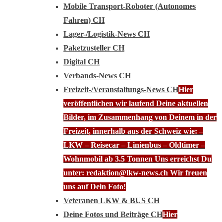
Mobile Transport-Roboter (Autonomes
Fahren) CH
Lager-/Logistik-News CH
Paketzusteller CH
Digital CH
Verbands-News CH
Freizeit-/Veranstaltungs-News CH
Hier
veröffentlichen wir laufend Deine aktuellen
Bilder, im Zusammenhang von Deinem in der
Freizeit, innerhalb aus der Schweiz wie: –
LKW – Reisecar – Linienbus – Oldtimer –
Wohnmobil ab 3.5 Tonnen Uns erreichst Du
unter: redaktion@lkw-news.ch Wir freuen
uns auf Dein Foto!
Veteranen LKW & BUS CH
Deine Fotos und Beiträge CH
Hier