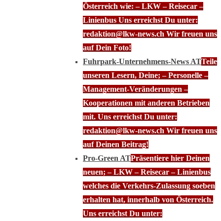
Österreich wie: – LKW – Reisecar –
Linienbus Uns erreichst Du unter:
redaktion@lkw-news.ch Wir freuen uns
auf Dein Foto!
Fuhrpark-Unternehmens-News AT
Teile
unseren Lesern, Deine; – Personelle –
Management-Veränderungen –
Kooperationen mit anderen Betrieben
mit. Uns erreichst Du unter:
redaktion@lkw-news.ch Wir freuen uns
auf Deinen Beitrag!
Pro-Green AT
Präsentiere hier Deinen
neuen; – LKW – Reisecar – Linienbus
welches die Verkehrs-Zulassung soeben
erhalten hat, innerhalb von Österreich.
Uns erreichst Du unter: