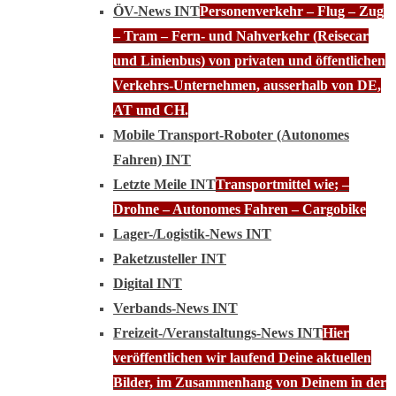
ÖV-News INT
Personenverkehr – Flug – Zug
– Tram – Fern- und Nahverkehr (Reisecar
und Linienbus) von privaten und öffentlichen
Verkehrs-Unternehmen, ausserhalb von DE,
AT und CH.
Mobile Transport-Roboter (Autonomes
Fahren) INT
Letzte Meile INT
Transportmittel wie; –
Drohne – Autonomes Fahren – Cargobike
Lager-/Logistik-News INT
Paketzusteller INT
Digital INT
Verbands-News INT
Freizeit-/Veranstaltungs-News INT
Hier
veröffentlichen wir laufend Deine aktuellen
Bilder, im Zusammenhang von Deinem in der