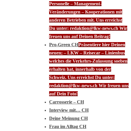
Personelle – Management-
Veränderungen – Kooperationen mit
anderen Betrieben mit. Uns erreichst
Du unter: redaktion@lkw-news.ch Wir
freuen uns auf Deinen Beitrag!
Pro-Green CH
Präsentiere hier Deinen
neuen; – LKW – Reisecar – Linienbus
welches die Verkehrs-Zulassung soeben
erhalten hat, innerhalb von der
Schweiz. Uns erreichst Du unter:
redaktion@lkw-news.ch Wir freuen uns
auf Dein Foto!
Carrosserie – CH
Interview mit… CH
Deine Meinung CH
Frau im Alltag CH