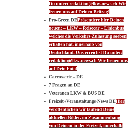
Du unter: redaktion@lkw-news.ch Wir
freuen uns auf Deinen Beitrag!
Pro-Green DE
Präsentiere hier Deinen
neuen; – LKW – Reisecar – Linienbus
welches die Verkehrs-Zulassung soeben
erhalten hat, innerhalb von
Deutschland. Uns erreichst Du unter:
redaktion@lkw-news.ch Wir freuen uns
auf Dein Foto!
Carrosserie – DE
7 Fragen an DE
Veteranen LKW & BUS DE
Freizeit-/Veranstaltungs-News DE
Hier
veröffentlichen wir laufend Deine
aktuellen Bilder, im Zusammenhang
von Deinem in der Freizeit, innerhalb