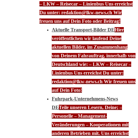
– LKW – Reisecar – Linienbus Uns erreichst
Du unter: redaktion@lkw-news.ch Wir
freuen uns auf Dein Foto oder Beitrag!
Aktuelle Transport-Bilder DE
Hier
veröffentlichen wir laufend Deine
aktuellen Bilder, im Zusammenhang
von Deinem Fahrauftrag, innerhalb von
Deutschland wie: – LKW – Reisecar –
Linienbus Uns erreichst Du unter:
redaktion@lkw-news.ch Wir freuen uns
auf Dein Foto!
Fuhrpark-Unternehmens-News
DE
Teile unseren Lesern, Deine; –
Personelle – Management-
Veränderungen – Kooperationen mit
anderen Betrieben mit. Uns erreichst