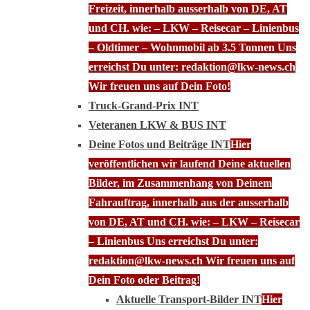
Freizeit, innerhalb ausserhalb von DE, AT
und CH. wie: – LKW – Reisecar – Linienbus
– Oldtimer – Wohnmobil ab 3.5 Tonnen Uns
erreichst Du unter: redaktion@lkw-news.ch
Wir freuen uns auf Dein Foto!
Truck-Grand-Prix INT
Veteranen LKW & BUS INT
Deine Fotos und Beiträge INT
Hier
veröffentlichen wir laufend Deine aktuellen
Bilder, im Zusammenhang von Deinem
Fahrauftrag, innerhalb aus der ausserhalb
von DE, AT und CH. wie: – LKW – Reisecar
– Linienbus Uns erreichst Du unter:
redaktion@lkw-news.ch Wir freuen uns auf
Dein Foto oder Beitrag!
Aktuelle Transport-Bilder INT
Hier