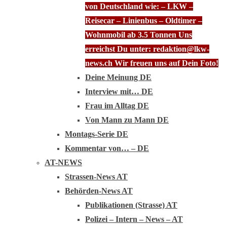
von Deutschland wie: – LKW –
Reisecar – Linienbus – Oldtimer –
Wohnmobil ab 3.5 Tonnen Uns
erreichst Du unter: redaktion@lkw-
news.ch Wir freuen uns auf Dein Foto!
Deine Meinung DE
Interview mit… DE
Frau im Alltag DE
Von Mann zu Mann DE
Montags-Serie DE
Kommentar von… – DE
AT-NEWS
Strassen-News AT
Behörden-News AT
Publikationen (Strasse) AT
Polizei – Intern – News – AT