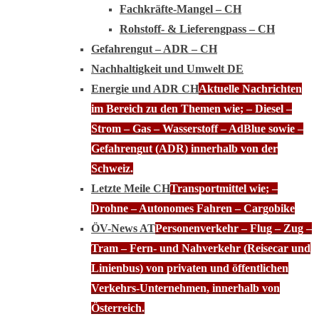
Fachkräfte-Mangel – CH
Rohstoff- & Lieferengpass – CH
Gefahrengut – ADR – CH
Nachhaltigkeit und Umwelt DE
Energie und ADR CH
Aktuelle Nachrichten
im Bereich zu den Themen wie; – Diesel –
Strom – Gas – Wasserstoff – AdBlue sowie –
Gefahrengut (ADR) innerhalb von der
Schweiz.
Letzte Meile CH
Transportmittel wie; –
Drohne – Autonomes Fahren – Cargobike
ÖV-News AT
Personenverkehr – Flug – Zug –
Tram – Fern- und Nahverkehr (Reisecar und
Linienbus) von privaten und öffentlichen
Verkehrs-Unternehmen, innerhalb von
Österreich.