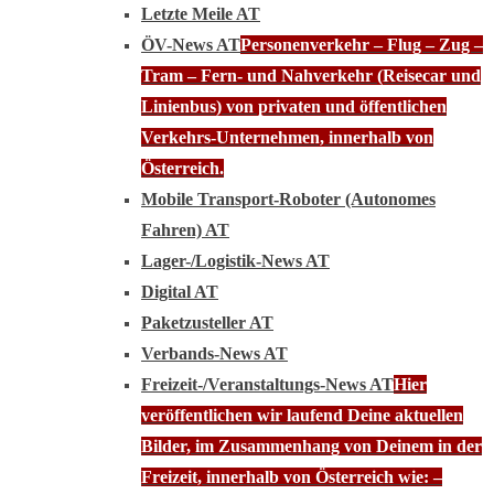
Letzte Meile AT
ÖV-News AT
Personenverkehr – Flug – Zug –
Tram – Fern- und Nahverkehr (Reisecar und
Linienbus) von privaten und öffentlichen
Verkehrs-Unternehmen, innerhalb von
Österreich.
Mobile Transport-Roboter (Autonomes
Fahren) AT
Lager-/Logistik-News AT
Digital AT
Paketzusteller AT
Verbands-News AT
Freizeit-/Veranstaltungs-News AT
Hier
veröffentlichen wir laufend Deine aktuellen
Bilder, im Zusammenhang von Deinem in der
Freizeit, innerhalb von Österreich wie: –