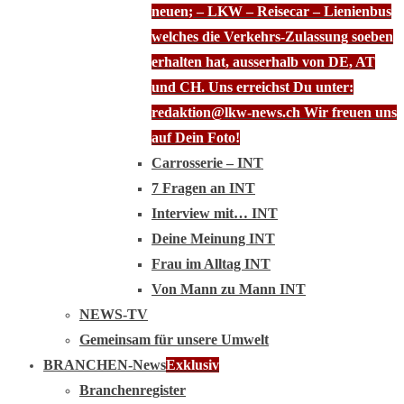
neuen; – LKW – Reisecar – Lienienbus
welches die Verkehrs-Zulassung soeben
erhalten hat, ausserhalb von DE, AT
und CH. Uns erreichst Du unter:
redaktion@lkw-news.ch Wir freuen uns
auf Dein Foto!
Carrosserie – INT
7 Fragen an INT
Interview mit… INT
Deine Meinung INT
Frau im Alltag INT
Von Mann zu Mann INT
NEWS-TV
Gemeinsam für unsere Umwelt
BRANCHEN-News
Exklusiv
Branchenregister