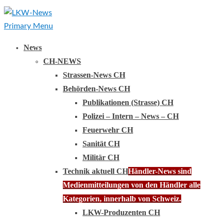
Primary Menu
News
CH-NEWS
Strassen-News CH
Behörden-News CH
Publikationen (Strasse) CH
Polizei – Intern – News – CH
Feuerwehr CH
Sanität CH
Militär CH
Technik aktuell CH
Händler-News sind
Medienmitteilungen von den Händler alle
Kategorien, innerhalb von Schweiz.
LKW-Produzenten CH