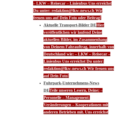
– LKW – Reisecar – Linienbus Uns erreichst
Du unter: redaktion@lkw-news.ch Wir
freuen uns auf Dein Foto oder Beitrag!
Aktuelle Transport-Bilder DE
Hier
veröffentlichen wir laufend Deine
aktuellen Bilder, im Zusammenhang
von Deinem Fahrauftrag, innerhalb von
Deutschland wie: – LKW – Reisecar –
Linienbus Uns erreichst Du unter:
redaktion@lkw-news.ch Wir freuen uns
auf Dein Foto!
Fuhrpark-Unternehmens-News
DE
Teile unseren Lesern, Deine; –
Personelle – Management-
Veränderungen – Kooperationen mit
anderen Betrieben mit. Uns erreichst