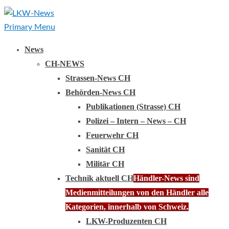
Primary Menu
News
CH-NEWS
Strassen-News CH
Behörden-News CH
Publikationen (Strasse) CH
Polizei – Intern – News – CH
Feuerwehr CH
Sanität CH
Militär CH
Technik aktuell CH
Händler-News sind
Medienmitteilungen von den Händler alle
Kategorien, innerhalb von Schweiz.
LKW-Produzenten CH