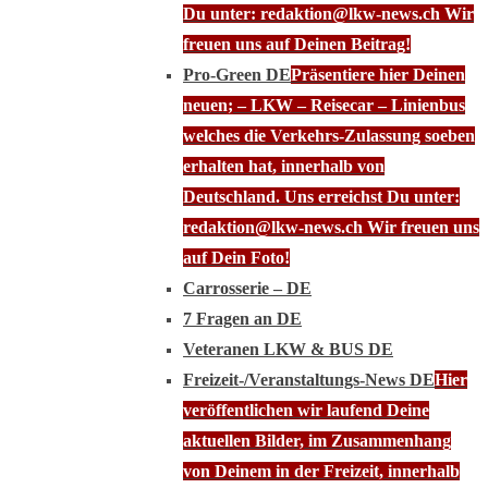
Du unter: redaktion@lkw-news.ch Wir
freuen uns auf Deinen Beitrag!
Pro-Green DE
Präsentiere hier Deinen
neuen; – LKW – Reisecar – Linienbus
welches die Verkehrs-Zulassung soeben
erhalten hat, innerhalb von
Deutschland. Uns erreichst Du unter:
redaktion@lkw-news.ch Wir freuen uns
auf Dein Foto!
Carrosserie – DE
7 Fragen an DE
Veteranen LKW & BUS DE
Freizeit-/Veranstaltungs-News DE
Hier
veröffentlichen wir laufend Deine
aktuellen Bilder, im Zusammenhang
von Deinem in der Freizeit, innerhalb