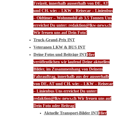
Freizeit, innerhalb ausserhalb von DE, AT
und CH. wie: – LKW – Reisecar – Linienbus
– Oldtimer – Wohnmobil ab 3.5 Tonnen Uns
erreichst Du unter: redaktion@lkw-news.ch
Wir freuen uns auf Dein Foto!
Truck-Grand-Prix INT
Veteranen LKW & BUS INT
Deine Fotos und Beiträge INT
Hier
veröffentlichen wir laufend Deine aktuellen
Bilder, im Zusammenhang von Deinem
Fahrauftrag, innerhalb aus der ausserhalb
von DE, AT und CH. wie: – LKW – Reisecar
– Linienbus Uns erreichst Du unter:
redaktion@lkw-news.ch Wir freuen uns auf
Dein Foto oder Beitrag!
Aktuelle Transport-Bilder INT
Hier