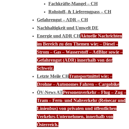
Fachkräfte-Mangel – CH
Rohstoff- & Lieferengpass – CH
Gefahrengut – ADR – CH
Nachhaltigkeit und Umwelt DE
Energie und ADR CH
Aktuelle Nachrichten
im Bereich zu den Themen wie; – Diesel –
Strom – Gas – Wasserstoff – AdBlue sowie –
Gefahrengut (ADR) innerhalb von der
Schweiz.
Letzte Meile CH
Transportmittel wie; –
Drohne – Autonomes Fahren – Cargobike
ÖV-News AT
Personenverkehr – Flug – Zug –
Tram – Fern- und Nahverkehr (Reisecar und
Linienbus) von privaten und öffentlichen
Verkehrs-Unternehmen, innerhalb von
Österreich.