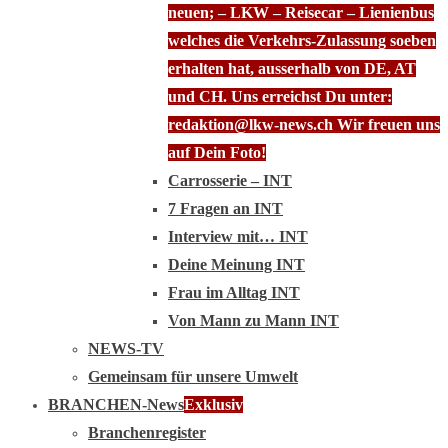
neuen; – LKW – Reisecar – Lienienbus
welches die Verkehrs-Zulassung soeben
erhalten hat, ausserhalb von DE, AT
und CH. Uns erreichst Du unter:
redaktion@lkw-news.ch Wir freuen uns
auf Dein Foto!
Carrosserie – INT
7 Fragen an INT
Interview mit… INT
Deine Meinung INT
Frau im Alltag INT
Von Mann zu Mann INT
NEWS-TV
Gemeinsam für unsere Umwelt
BRANCHEN-News
Exklusiv
Branchenregister