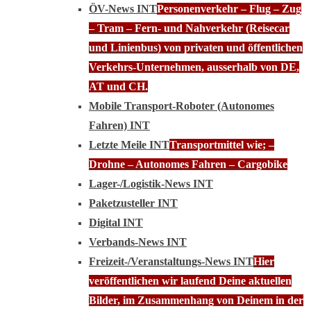
ÖV-News INT
Personenverkehr – Flug – Zug
– Tram – Fern- und Nahverkehr (Reisecar
und Linienbus) von privaten und öffentlichen
Verkehrs-Unternehmen, ausserhalb von DE,
AT und CH.
Mobile Transport-Roboter (Autonomes
Fahren) INT
Letzte Meile INT
Transportmittel wie; –
Drohne – Autonomes Fahren – Cargobike
Lager-/Logistik-News INT
Paketzusteller INT
Digital INT
Verbands-News INT
Freizeit-/Veranstaltungs-News INT
Hier
veröffentlichen wir laufend Deine aktuellen
Bilder, im Zusammenhang von Deinem in der