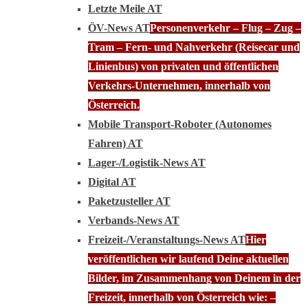
Letzte Meile AT
ÖV-News AT
Personenverkehr – Flug – Zug –
Tram – Fern- und Nahverkehr (Reisecar und
Linienbus) von privaten und öffentlichen
Verkehrs-Unternehmen, innerhalb von
Österreich.
Mobile Transport-Roboter (Autonomes
Fahren) AT
Lager-/Logistik-News AT
Digital AT
Paketzusteller AT
Verbands-News AT
Freizeit-/Veranstaltungs-News AT
Hier
veröffentlichen wir laufend Deine aktuellen
Bilder, im Zusammenhang von Deinem in der
Freizeit, innerhalb von Österreich wie: –