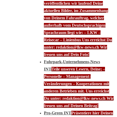
veröffentlichen wir laufend Deine
aktuellen Bilder, im Zusammenhang
von Deinem Fahrauftrag, welcher
außerhalb vom Deutschsprachigen
Sprachraum liegt wie: – LKW –
Reisecar – Linienbus Uns erreichst Du
unter: redaktion@lkw-news.ch Wir
freuen uns auf Dein Foto!
Fuhrpark-Unternehmens-News
INT
Teile unseren Lesern, Deine; –
Personelle – Management-
Veränderungen – Kooperationen mit
anderen Betrieben mit. Uns erreichst
Du unter: redaktion@lkw-news.ch Wir
freuen uns auf Deinen Beitrag!
Pro-Green INT
Präsentiere hier Deinen