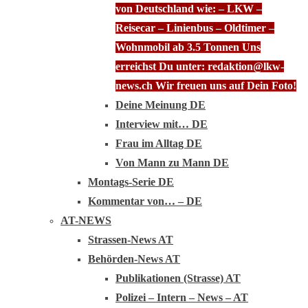
von Deutschland wie: – LKW –
Reisecar – Linienbus – Oldtimer –
Wohnmobil ab 3.5 Tonnen Uns
erreichst Du unter: redaktion@lkw-
news.ch Wir freuen uns auf Dein Foto!
Deine Meinung DE
Interview mit… DE
Frau im Alltag DE
Von Mann zu Mann DE
Montags-Serie DE
Kommentar von… – DE
AT-NEWS
Strassen-News AT
Behörden-News AT
Publikationen (Strasse) AT
Polizei – Intern – News – AT