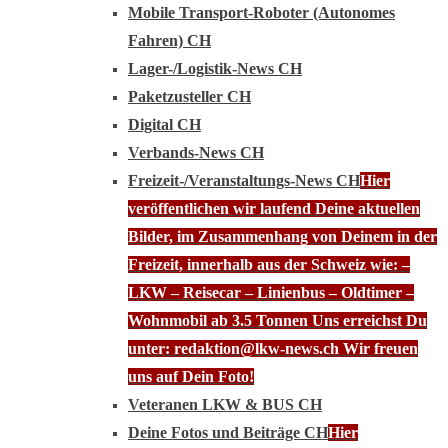
Mobile Transport-Roboter (Autonomes
Fahren) CH
Lager-/Logistik-News CH
Paketzusteller CH
Digital CH
Verbands-News CH
Freizeit-/Veranstaltungs-News CH
Hier
veröffentlichen wir laufend Deine aktuellen
Bilder, im Zusammenhang von Deinem in der
Freizeit, innerhalb aus der Schweiz wie: –
LKW – Reisecar – Linienbus – Oldtimer –
Wohnmobil ab 3.5 Tonnen Uns erreichst Du
unter: redaktion@lkw-news.ch Wir freuen
uns auf Dein Foto!
Veteranen LKW & BUS CH
Deine Fotos und Beiträge CH
Hier