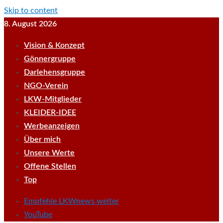
Skip to content
8. August 2026
Vision & Konzept
Gönnergruppe
Darlehensgruppe
NGO-Verein
LKW-Mitglieder
KLEIDER-IDEE
Werbeanzeigen
Über mich
Unsere Werte
Offene Stellen
Top
Empfehle LKWnews weiter
YouTube