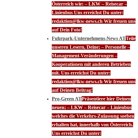
Österreich wie: – LKW – Reisecar –
Linienbus Uns erreichst Du unter:
redaktion@lkw-news.ch Wir freuen uns
auf Dein Foto!
Fuhrpark-Unternehmens-News AT
Teile
unseren Lesern, Deine; – Personelle –
Management-Veränderungen –
Kooperationen mit anderen Betrieben
mit. Uns erreichst Du unter:
redaktion@lkw-news.ch Wir freuen uns
auf Deinen Beitrag!
Pro-Green AT
Präsentiere hier Deinen
neuen; – LKW – Reisecar – Linienbus
welches die Verkehrs-Zulassung soeben
erhalten hat, innerhalb von Österreich.
Uns erreichst Du unter: