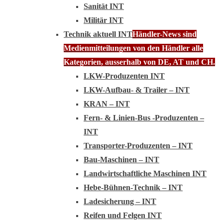
Sanität INT
Militär INT
Technik aktuell INT
Händler-News sind
Medienmitteilungen von den Händler alle
Kategorien, ausserhalb von DE, AT und CH.
LKW-Produzenten INT
LKW-Aufbau- & Trailer – INT
KRAN – INT
Fern- & Linien-Bus -Produzenten –
INT
Transporter-Produzenten – INT
Bau-Maschinen – INT
Landwirtschaftliche Maschinen INT
Hebe-Bühnen-Technik – INT
Ladesicherung – INT
Reifen und Felgen INT