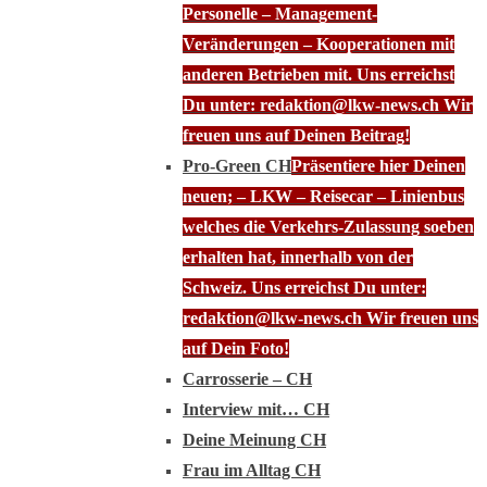
Personelle – Management-
Veränderungen – Kooperationen mit
anderen Betrieben mit. Uns erreichst
Du unter: redaktion@lkw-news.ch Wir
freuen uns auf Deinen Beitrag!
Pro-Green CH
Präsentiere hier Deinen
neuen; – LKW – Reisecar – Linienbus
welches die Verkehrs-Zulassung soeben
erhalten hat, innerhalb von der
Schweiz. Uns erreichst Du unter:
redaktion@lkw-news.ch Wir freuen uns
auf Dein Foto!
Carrosserie – CH
Interview mit… CH
Deine Meinung CH
Frau im Alltag CH