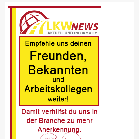
BRANCHEN-NEWS (DE)
Volvo Trucks erhält Deutschen
Nachhaltigkeitspreis
6
BRANCHEN-NEWS (DE)
MAN Engines präsentiert nächste
Generation der bewährten Baureihe
MAN E32
7
BLAULICHT DE
Schwerverletzter Fussgänger nach
Unfall in Buer
8
BLAULICHT DE
Offenburg, A5 – Zwei Unfälle legen