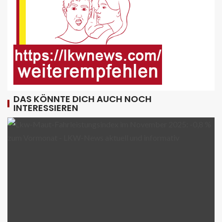
Berufsverkehr lahm
9
FUHRPARK-UNTERNEHMENS-NEWS DE
Sattelauflieger im Kundeneinsatz
beim Bau mobiler Strassen
10
DAS KÖNNTE DICH AUCH NOCH
INTERESSIEREN
PUBLIKATIONEN (STRASSE) DE
„Alles im Tacho?!“ macht Lenk- und
Ruhezeiten begreifbar
11
KRAN - DE
Hagedorn wächst mit Hüffermann-
Erwerb und stärkt seine Schwerlast-
und Kranlogistik
12