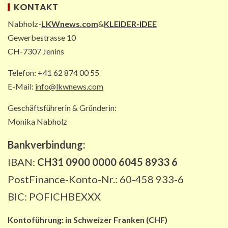
KONTAKT
Nabholz-
LKWnews.com
&
KLEIDER-IDEE
PAKETZUSTELLER INT
Gewerbestrasse 10
DHL: Die ungewöhnlichsten
Transporte 2025 – von Antilopen bis
CH-7307 Jenins
zu Kunstskulpturen
4
Telefon: +41 62 874 00 55
E-Mail:
info@lkwnews.com
STRASSEN-NEWS DE
Geschäftsführerin & Gründerin:
A2: Sperrung nach Lkw-Unfall legt
wichtigen Korridor lahm
Monika Nabholz
5
Bankverbindung:
IBAN:
CH31 0900 0000 6045 8933 6
PostFinance-Konto-Nr.: 60-458 933-6
BIC: POFICHBEXXX
Kontoführung:
in
Schweizer Franken (CHF)