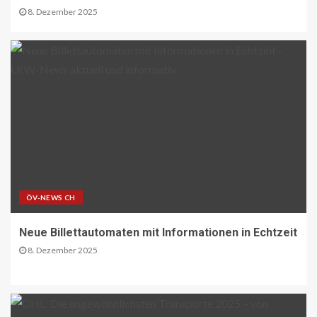
CO2 nur im Sprudelwasser
8. Dezember 2025
16
NACHHALTIGKEIT UND UMWELT DE
Entwaldungsverordnung:
Baugewerbe begrüsst EU-Einigung
17
PAKETZUSTELLER DE
Deutsche Post erweitert
Serviceangebot in Partnerfilialen:
Kooperation mit Western Union
ÖV-NEWS CH
ermöglicht weltweite Geldtransfers
18
Neue Billettautomaten mit Informationen in Echtzeit
8. Dezember 2025
LETZTE MEILE DE
PAKETZUSTELLER DE
DHL startet Aufbau eigener E-LKW-
Ladeparks an seinen deutschen
Paketzentren
19