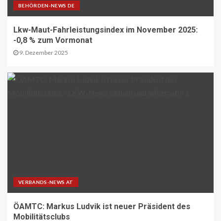
BEHÖRDEN-NEWS DE
DIGITAL DE
Lkw-Maut-Fahrleistungsindex im November 2025:
Repräsentative Studie vom Vodafone
Institut
-0,8 % zum Vormonat
13
9. Dezember 2025
PAKETZUSTELLER DE
Sonderbriefmarke würdigt
„Stolpersteine“-Initiative zum
Gedenken an NS-Opfer
14
STRASSEN-NEWS CH
A9 Südumfahrung Visp: Sperrung
Eyholztunnel in Fahrtrichtung Brig
15
VERBANDS-NEWS AT
ÖAMTC: Markus Ludvik ist neuer Präsident des
Mobilitätsclubs
BRANCHEN-NEWS (DE)