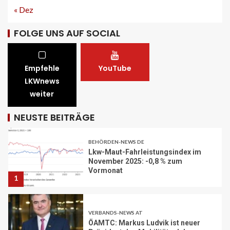
« Dez
STRASSEN-NEWS CH
A13 Landquart-Sarganserland:
FOLGE UNS AUF SOCIAL
Baustelle in Winterpause
29
Empfehle
YouTube
STRASSEN-NEWS CH
LKWnews
A1 Nordumfahrung Zürich: Sanierung
weiter
der 2. Röhre des Gubristtunnels
abgeschlossen
30
NEUSTE BEITRÄGE
BEHÖRDEN-NEWS DE
Lkw-Maut-Fahrleistungsindex im
November 2025: -0,8 % zum
Vormonat
1
VERBANDS-NEWS AT
ÖAMTC: Markus Ludvik ist neuer