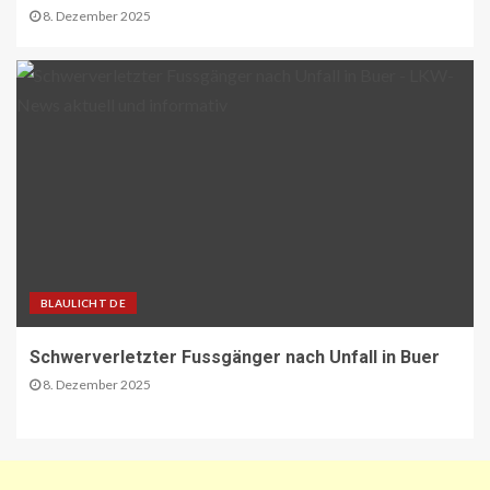
A1 Nordumfahrung Zürich: Sanierung
8. Dezember 2025
der 2. Röhre des Gubristtunnels
abgeschlossen
30
BEHÖRDEN-NEWS DE
Lkw-Maut-Fahrleistungsindex im
November 2025: -0,8 % zum
Vormonat
1
VERBANDS-NEWS AT
ÖAMTC: Markus Ludvik ist neuer
BLAULICHT DE
Präsident des Mobilitätsclubs
2
Schwerverletzter Fussgänger nach Unfall in Buer
8. Dezember 2025
ÖV-NEWS CH
Neue Billettautomaten mit
Informationen in Echtzeit
3