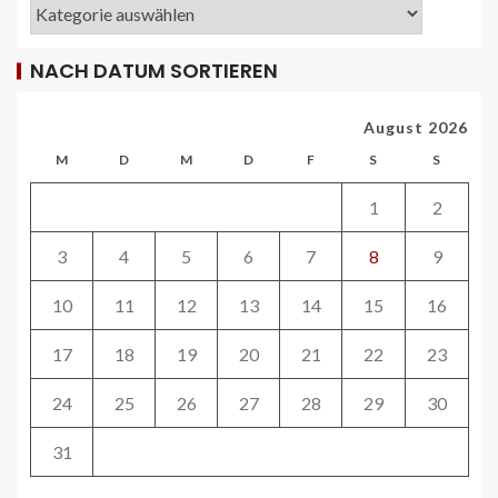
NACH DATUM SORTIEREN
REISECAR- UND LINIENBUS-PRODUZENTEN
DE
RDA-Projekt soll Lade- und
August 2026
Infrastrukturbedarf von elektrisch
betriebenen Reisebussen ermitteln
M
D
M
D
F
S
S
26
1
2
ÖV-NEWS CH
Tramhaltestelle «Bahnhofquai» wird
3
4
5
6
7
8
9
barrierefrei: Sanierungsarbeiten
starten Mitte Dezember
10
11
12
13
14
15
16
27
17
18
19
20
21
22
23
ÖV-NEWS CH
24
25
26
27
28
29
30
Fahrplan 2026: Angebotsausbau auf
diversen Linien
31
28