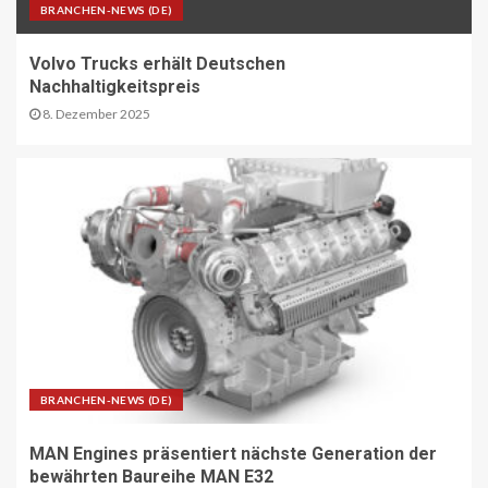
BRANCHEN-NEWS (DE)
ÖV-NEWS CH
Volvo Trucks erhält Deutschen
Tramhaltestelle «Bahnhofquai» wird
Nachhaltigkeitspreis
barrierefrei: Sanierungsarbeiten
starten Mitte Dezember
8. Dezember 2025
27
ÖV-NEWS CH
Fahrplan 2026: Angebotsausbau auf
diversen Linien
28
STRASSEN-NEWS CH
A13 Landquart-Sarganserland:
Baustelle in Winterpause
BRANCHEN-NEWS (DE)
29
MAN Engines präsentiert nächste Generation der
STRASSEN-NEWS CH
bewährten Baureihe MAN E32