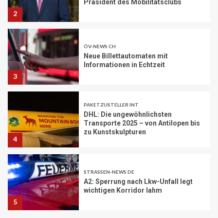
Präsident des Mobilitätsclubs
2
ÖV-NEWS CH
Neue Billettautomaten mit
Informationen in Echtzeit
3
PAKETZUSTELLER INT
DHL: Die ungewöhnlichsten
Transporte 2025 – von Antilopen bis
zu Kunstskulpturen
4
STRASSEN-NEWS DE
A2: Sperrung nach Lkw-Unfall legt
wichtigen Korridor lahm
5