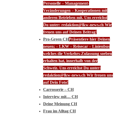
Personelle – Management-
Veränderungen – Kooperationen mit
anderen Betrieben mit. Uns erreichst
Du unter: redaktion@lkw-news.ch Wir
freuen uns auf Deinen Beitrag!
Pro-Green CH
Präsentiere hier Deinen
neuen; – LKW – Reisecar – Linienbus
welches die Verkehrs-Zulassung soeben
erhalten hat, innerhalb von der
Schweiz. Uns erreichst Du unter:
redaktion@lkw-news.ch Wir freuen uns
auf Dein Foto!
Carrosserie – CH
Interview mit… CH
Deine Meinung CH
Frau im Alltag CH