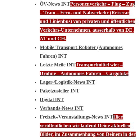
ÖV-News INT
Personenverkehr – Flug – Zug
– Tram – Fern- und Nahverkehr (Reisecar
und Linienbus) von privaten und öffentlichen
Verkehrs-Unternehmen, ausserhalb von DE,
AT und CH.
Mobile Transport-Roboter (Autonomes
Fahren) INT
Letzte Meile INT
Transportmittel wie; –
Drohne – Autonomes Fahren – Cargobike
Lager-/Logistik-News INT
Paketzusteller INT
Digital INT
Verbands-News INT
Freizeit-/Veranstaltungs-News INT
Hier
veröffentlichen wir laufend Deine aktuellen
Bilder, im Zusammenhang von Deinem in der