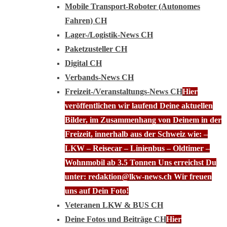
Mobile Transport-Roboter (Autonomes
Fahren) CH
Lager-/Logistik-News CH
Paketzusteller CH
Digital CH
Verbands-News CH
Freizeit-/Veranstaltungs-News CH
Hier
veröffentlichen wir laufend Deine aktuellen
Bilder, im Zusammenhang von Deinem in der
Freizeit, innerhalb aus der Schweiz wie: –
LKW – Reisecar – Linienbus – Oldtimer –
Wohnmobil ab 3.5 Tonnen Uns erreichst Du
unter: redaktion@lkw-news.ch Wir freuen
uns auf Dein Foto!
Veteranen LKW & BUS CH
Deine Fotos und Beiträge CH
Hier