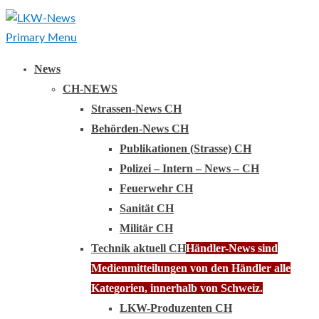
Primary Menu
News
CH-NEWS
Strassen-News CH
Behörden-News CH
Publikationen (Strasse) CH
Polizei – Intern – News – CH
Feuerwehr CH
Sanität CH
Militär CH
Technik aktuell CH
Händler-News sind
Medienmitteilungen von den Händler alle
Kategorien, innerhalb von Schweiz.
LKW-Produzenten CH