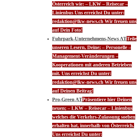
Österreich wie: – LKW – Reisecar –
Linienbus Uns erreichst Du unter:
redaktion@lkw-news.ch Wir freuen uns
auf Dein Foto!
Fuhrpark-Unternehmens-News AT
Teile
unseren Lesern, Deine; – Personelle –
Management-Veränderungen –
Kooperationen mit anderen Betrieben
mit. Uns erreichst Du unter:
redaktion@lkw-news.ch Wir freuen uns
auf Deinen Beitrag!
Pro-Green AT
Präsentiere hier Deinen
neuen; – LKW – Reisecar – Linienbus
welches die Verkehrs-Zulassung soeben
erhalten hat, innerhalb von Österreich.
Uns erreichst Du unter: