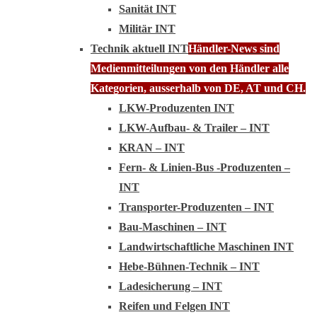
Sanität INT
Militär INT
Technik aktuell INT
Händler-News sind
Medienmitteilungen von den Händler alle
Kategorien, ausserhalb von DE, AT und CH.
LKW-Produzenten INT
LKW-Aufbau- & Trailer – INT
KRAN – INT
Fern- & Linien-Bus -Produzenten –
INT
Transporter-Produzenten – INT
Bau-Maschinen – INT
Landwirtschaftliche Maschinen INT
Hebe-Bühnen-Technik – INT
Ladesicherung – INT
Reifen und Felgen INT