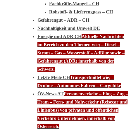
Fachkräfte-Mangel – CH
Rohstoff- & Lieferengpass – CH
Gefahrengut – ADR – CH
Nachhaltigkeit und Umwelt DE
Energie und ADR CH
Aktuelle Nachrichten
im Bereich zu den Themen wie; – Diesel –
Strom – Gas – Wasserstoff – AdBlue sowie –
Gefahrengut (ADR) innerhalb von der
Schweiz.
Letzte Meile CH
Transportmittel wie; –
Drohne – Autonomes Fahren – Cargobike
ÖV-News AT
Personenverkehr – Flug – Zug –
Tram – Fern- und Nahverkehr (Reisecar und
Linienbus) von privaten und öffentlichen
Verkehrs-Unternehmen, innerhalb von
Österreich.