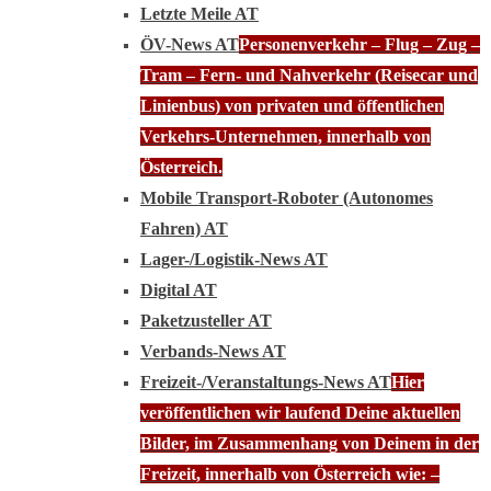
Letzte Meile AT
ÖV-News AT
Personenverkehr – Flug – Zug –
Tram – Fern- und Nahverkehr (Reisecar und
Linienbus) von privaten und öffentlichen
Verkehrs-Unternehmen, innerhalb von
Österreich.
Mobile Transport-Roboter (Autonomes
Fahren) AT
Lager-/Logistik-News AT
Digital AT
Paketzusteller AT
Verbands-News AT
Freizeit-/Veranstaltungs-News AT
Hier
veröffentlichen wir laufend Deine aktuellen
Bilder, im Zusammenhang von Deinem in der
Freizeit, innerhalb von Österreich wie: –