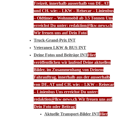
Freizeit, innerhalb ausserhalb von DE, AT
und CH. wie: – LKW – Reisecar – Linienbus
– Oldtimer – Wohnmobil ab 3.5 Tonnen Uns
erreichst Du unter: redaktion@lkw-news.ch
Wir freuen uns auf Dein Foto!
Truck-Grand-Prix INT
Veteranen LKW & BUS INT
Deine Fotos und Beiträge INT
Hier
veröffentlichen wir laufend Deine aktuellen
Bilder, im Zusammenhang von Deinem
Fahrauftrag, innerhalb aus der ausserhalb
von DE, AT und CH. wie: – LKW – Reisecar
– Linienbus Uns erreichst Du unter:
redaktion@lkw-news.ch Wir freuen uns auf
Dein Foto oder Beitrag!
Aktuelle Transport-Bilder INT
Hier