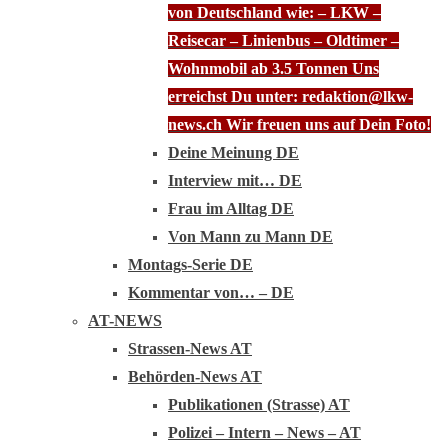
von Deutschland wie: – LKW –
Reisecar – Linienbus – Oldtimer –
Wohnmobil ab 3.5 Tonnen Uns
erreichst Du unter: redaktion@lkw-
news.ch Wir freuen uns auf Dein Foto!
Deine Meinung DE
Interview mit… DE
Frau im Alltag DE
Von Mann zu Mann DE
Montags-Serie DE
Kommentar von… – DE
AT-NEWS
Strassen-News AT
Behörden-News AT
Publikationen (Strasse) AT
Polizei – Intern – News – AT