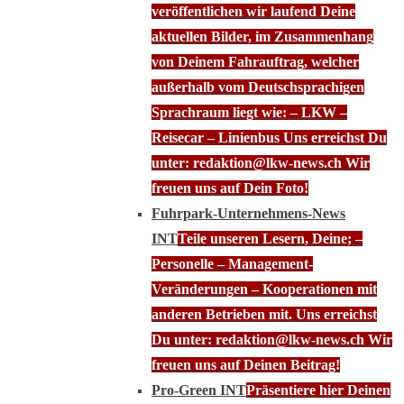
veröffentlichen wir laufend Deine
aktuellen Bilder, im Zusammenhang
von Deinem Fahrauftrag, welcher
außerhalb vom Deutschsprachigen
Sprachraum liegt wie: – LKW –
Reisecar – Linienbus Uns erreichst Du
unter: redaktion@lkw-news.ch Wir
freuen uns auf Dein Foto!
Fuhrpark-Unternehmens-News
INT
Teile unseren Lesern, Deine; –
Personelle – Management-
Veränderungen – Kooperationen mit
anderen Betrieben mit. Uns erreichst
Du unter: redaktion@lkw-news.ch Wir
freuen uns auf Deinen Beitrag!
Pro-Green INT
Präsentiere hier Deinen