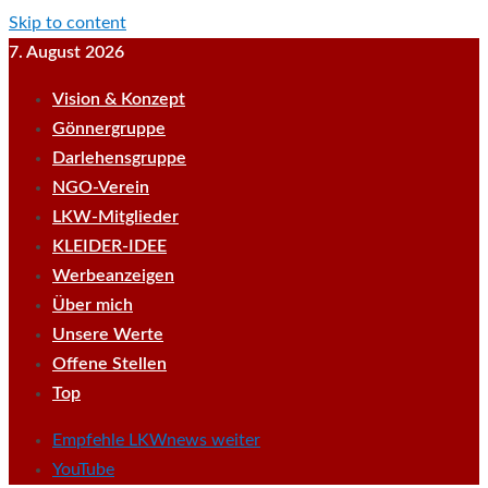
Skip to content
7. August 2026
Vision & Konzept
Gönnergruppe
Darlehensgruppe
NGO-Verein
LKW-Mitglieder
KLEIDER-IDEE
Werbeanzeigen
Über mich
Unsere Werte
Offene Stellen
Top
Empfehle LKWnews weiter
YouTube