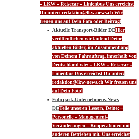
– LKW – Reisecar – Linienbus Uns erreichst
Du unter: redaktion@lkw-news.ch Wir
freuen uns auf Dein Foto oder Beitrag!
Aktuelle Transport-Bilder DE
Hier
veröffentlichen wir laufend Deine
aktuellen Bilder, im Zusammenhang
von Deinem Fahrauftrag, innerhalb von
Deutschland wie: – LKW – Reisecar –
Linienbus Uns erreichst Du unter:
redaktion@lkw-news.ch Wir freuen uns
auf Dein Foto!
Fuhrpark-Unternehmens-News
DE
Teile unseren Lesern, Deine; –
Personelle – Management-
Veränderungen – Kooperationen mit
anderen Betrieben mit. Uns erreichst