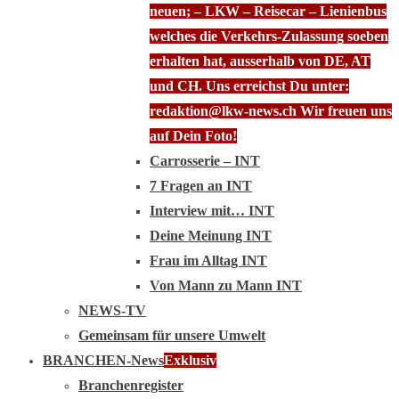
neuen; – LKW – Reisecar – Lienienbus
welches die Verkehrs-Zulassung soeben
erhalten hat, ausserhalb von DE, AT
und CH. Uns erreichst Du unter:
redaktion@lkw-news.ch Wir freuen uns
auf Dein Foto!
Carrosserie – INT
7 Fragen an INT
Interview mit… INT
Deine Meinung INT
Frau im Alltag INT
Von Mann zu Mann INT
NEWS-TV
Gemeinsam für unsere Umwelt
BRANCHEN-News
Exklusiv
Branchenregister