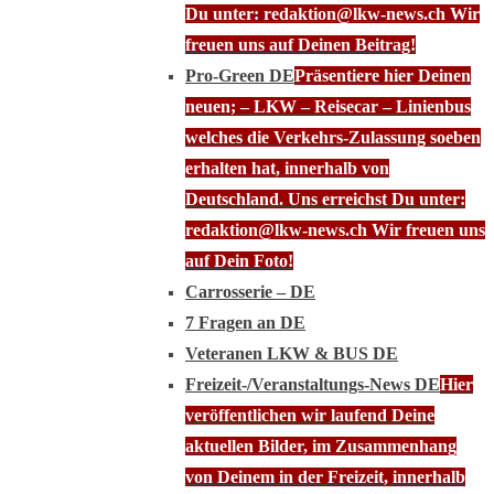
Du unter: redaktion@lkw-news.ch Wir
freuen uns auf Deinen Beitrag!
Pro-Green DE
Präsentiere hier Deinen
neuen; – LKW – Reisecar – Linienbus
welches die Verkehrs-Zulassung soeben
erhalten hat, innerhalb von
Deutschland. Uns erreichst Du unter:
redaktion@lkw-news.ch Wir freuen uns
auf Dein Foto!
Carrosserie – DE
7 Fragen an DE
Veteranen LKW & BUS DE
Freizeit-/Veranstaltungs-News DE
Hier
veröffentlichen wir laufend Deine
aktuellen Bilder, im Zusammenhang
von Deinem in der Freizeit, innerhalb