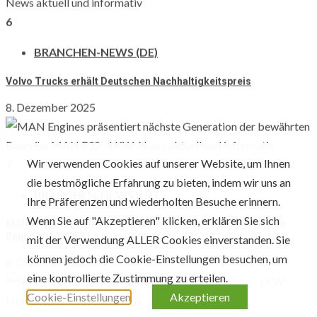
6
BRANCHEN-NEWS (DE)
Volvo Trucks erhält Deutschen Nachhaltigkeitspreis
8. Dezember 2025
7
Das könnte dich auch noch interessieren
Wir verwenden Cookies auf unserer Website, um Ihnen
BRANCHEN-NEWS (DE)
die bestmögliche Erfahrung zu bieten, indem wir uns an
Ihre Präferenzen und wiederholten Besuche erinnern.
MAN Engines präsentiert nächste Generation der bewährten
Baureihe MAN E32
Wenn Sie auf "Akzeptieren" klicken, erklären Sie sich
2 min read
mit der Verwendung ALLER Cookies einverstanden. Sie
8. Dezember 2025
können jedoch die Cookie-Einstellungen besuchen, um
Behörden-News DE
eine kontrollierte Zustimmung zu erteilen.
Lkw-Maut-Fahrleistungsindex im November 2025: -0,8 %
Cookie-Einstellungen
Akzeptieren
8
zum Vormonat