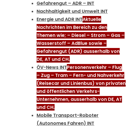
Gefahrengut – ADR – INT
Nachhaltigkeit und Umwelt INT
Energie und ADR INT
Aktuelle
Nachrichten im Bereich zu den
Themen wie; – Diesel – Strom – Gas –
Wasserstoff – AdBlue sowie –
Gefahrengut (ADR) ausserhalb von
DE, AT und CH.
ÖV-News INT
Personenverkehr – Flug
– Zug – Tram – Fern- und Nahverkehr
(Reisecar und Linienbus) von privaten
und öffentlichen Verkehrs-
Unternehmen, ausserhalb von DE, AT
und CH.
Mobile Transport-Roboter
(Autonomes Fahren) INT