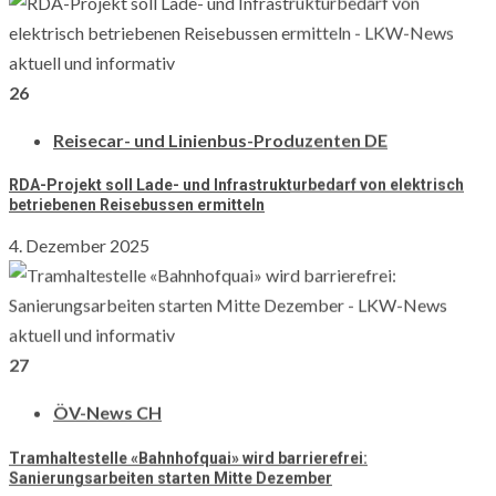
Fahrauftrag, welcher außerhalb
vom Deutschsprachigen
26
Sprachraum liegt wie: – LKW –
Reisecar – Linienbus Uns
Reisecar- und Linienbus-Produzenten DE
erreichst Du unter:
Home
RDA-Projekt soll Lade- und Infrastrukturbedarf von elektrisch
redaktion@lkw-news.ch Wir
Wende
betriebenen Reisebussen ermitteln
freuen uns auf Dein Foto!
4. Dezember 2025
Fuhrpark-Unternehmens-News
INT
Teile unseren Lesern, Deine; –
Personelle – Management-
Wende
Veränderungen – Kooperationen
27
mit anderen Betrieben mit. Uns
ÖV-News CH
erreichst Du unter:
redaktion@lkw-news.ch Wir
Tramhaltestelle «Bahnhofquai» wird barrierefrei:
6 min read
freuen uns auf Deinen Beitrag!
Sanierungsarbeiten starten Mitte Dezember
Pro-Green INT
Präsentiere hier
4. Dezember 2025
Nachhaltigkeit und Umwelt AT