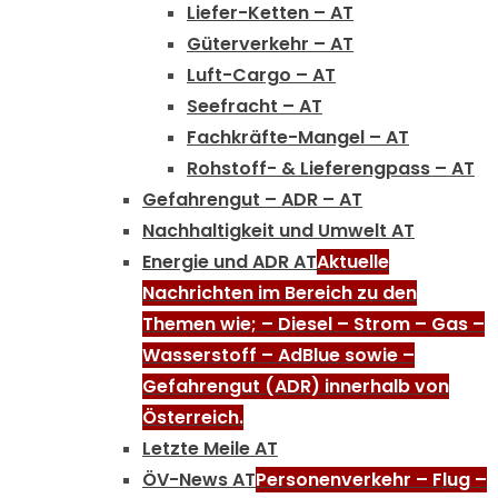
Liefer-Ketten – AT
Güterverkehr – AT
Luft-Cargo – AT
Seefracht – AT
Fachkräfte-Mangel – AT
Rohstoff- & Lieferengpass – AT
Gefahrengut – ADR – AT
Nachhaltigkeit und Umwelt AT
Energie und ADR AT
Aktuelle
Nachrichten im Bereich zu den
Themen wie; – Diesel – Strom – Gas –
Wasserstoff – AdBlue sowie –
Gefahrengut (ADR) innerhalb von
Österreich.
Letzte Meile AT
ÖV-News AT
Personenverkehr – Flug –