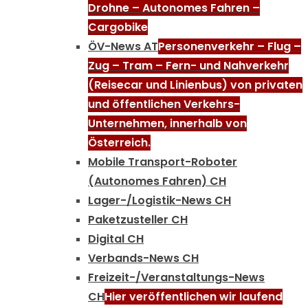
Drohne – Autonomes Fahren –
Cargobike
ÖV-News AT
Personenverkehr – Flug –
Zug – Tram – Fern- und Nahverkehr
(Reisecar und Linienbus) von privaten
und öffentlichen Verkehrs-
Unternehmen, innerhalb von
Österreich.
Mobile Transport-Roboter
(Autonomes Fahren) CH
Lager-/Logistik-News CH
Paketzusteller CH
Digital CH
Verbands-News CH
Freizeit-/Veranstaltungs-News
CH
Hier veröffentlichen wir laufend