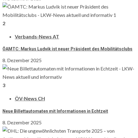
Lizenzen
LKWnews-Fahrlehrer-Lizenz
2
CZV/ Zulassung 95-Lizenz
Verbands-News AT
KRAN A-Schule
ADR-Gefahrengut & Externer
ÖAMTC: Markus Ludvik ist neuer Präsident des Mobilitätsclubs
Gefahrgutbeauftragter-Lizenz
8. Dezember 2025
Logistik Stapler-Lizenz
Lernportal
Live Webinare
3
Für Kinder
Prämienprogramm
ÖV-News CH
Abo abschliessen
Neue Billettautomaten mit Informationen in Echtzeit
Lerne bei LKWnews
8. Dezember 2025
Teile Dein Wissen (LKW-Bildung-Bereich)
LKW-PERSONAL
Suche nach: