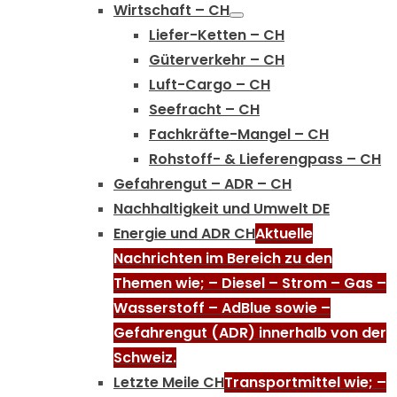
Wirtschaft – CH
Liefer-Ketten – CH
Güterverkehr – CH
Luft-Cargo – CH
Seefracht – CH
Fachkräfte-Mangel – CH
Rohstoff- & Lieferengpass – CH
Gefahrengut – ADR – CH
Nachhaltigkeit und Umwelt DE
Energie und ADR CH
Aktuelle
Nachrichten im Bereich zu den
Themen wie; – Diesel – Strom – Gas –
Wasserstoff – AdBlue sowie –
Gefahrengut (ADR) innerhalb von der
Schweiz.
Letzte Meile CH
Transportmittel wie; –