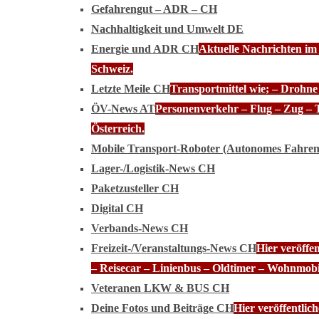
Gefahrengut – ADR – CH
Nachhaltigkeit und Umwelt DE
Energie und ADR CH
Aktuelle Nachrichten im
Schweiz.
Letzte Meile CH
Transportmittel wie; – Drohn
ÖV-News AT
Personenverkehr – Flug – Zug – 
Österreich.
Mobile Transport-Roboter (Autonomes Fahre
Lager-/Logistik-News CH
Paketzusteller CH
Digital CH
Verbands-News CH
Freizeit-/Veranstaltungs-News CH
Hier veröffe
– Reisecar – Linienbus – Oldtimer – Wohnmobi
Veteranen LKW & BUS CH
Deine Fotos und Beiträge CH
Hier veröffentli