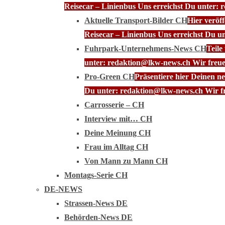
Reisecar – Linienbus Uns erreichst Du unter: 
Aktuelle Transport-Bilder CH
Hier veröf
Reisecar – Linienbus Uns erreichst Du u
Fuhrpark-Unternehmens-News CH
Teile
unter: redaktion@lkw-news.ch Wir freue
Pro-Green CH
Präsentiere hier Deinen n
Du unter: redaktion@lkw-news.ch Wir fr
Carrosserie – CH
Interview mit… CH
Deine Meinung CH
Frau im Alltag CH
Von Mann zu Mann CH
Montags-Serie CH
DE-NEWS
Strassen-News DE
Behörden-News DE