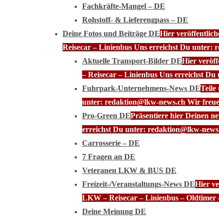
Fachkräfte-Mangel – DE
Rohstoff- & Lieferengpass – DE
Deine Fotos und Beiträge DE
Hier veröffentli
Reisecar – Linienbus Uns erreichst Du unter: 
Aktuelle Transport-Bilder DE
Hier veröf
– Reisecar – Linienbus Uns erreichst Du
Fuhrpark-Unternehmens-News DE
Teile
unter: redaktion@lkw-news.ch Wir freue
Pro-Green DE
Präsentiere hier Deinen n
erreichst Du unter: redaktion@lkw-news.
Carrosserie – DE
7 Fragen an DE
Veteranen LKW & BUS DE
Freizeit-/Veranstaltungs-News DE
Hier ve
LKW – Reisecar – Linienbus – Oldtimer 
Deine Meinung DE