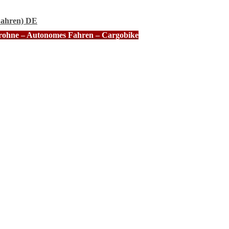
Fahren) DE
Drohne – Autonomes Fahren – Cargobike