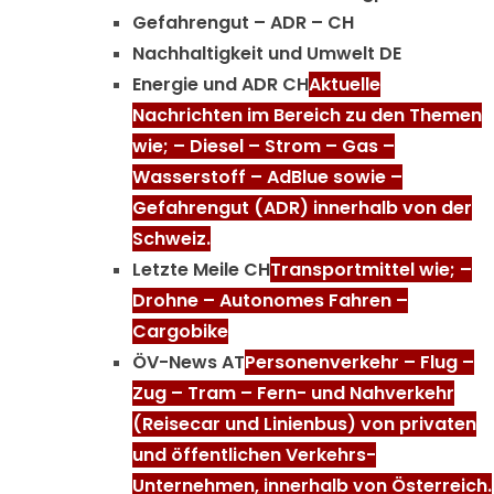
Gefahrengut – ADR – CH
Nachhaltigkeit und Umwelt DE
Energie und ADR CH
Aktuelle
Nachrichten im Bereich zu den Themen
wie; – Diesel – Strom – Gas –
Wasserstoff – AdBlue sowie –
Gefahrengut (ADR) innerhalb von der
Schweiz.
Letzte Meile CH
Transportmittel wie; –
Drohne – Autonomes Fahren –
Cargobike
ÖV-News AT
Personenverkehr – Flug –
Zug – Tram – Fern- und Nahverkehr
(Reisecar und Linienbus) von privaten
und öffentlichen Verkehrs-
Unternehmen, innerhalb von Österreich.