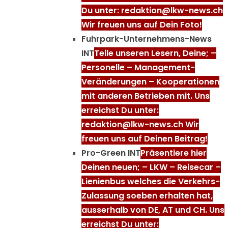
Du unter: redaktion@lkw-news.ch
Wir freuen uns auf Dein Foto!
Fuhrpark-Unternehmens-News
INT
Teile unseren Lesern, Deine; –
Personelle – Management-
Veränderungen – Kooperationen
mit anderen Betrieben mit. Uns
erreichst Du unter:
redaktion@lkw-news.ch Wir
freuen uns auf Deinen Beitrag!
Pro-Green INT
Präsentiere hier
Deinen neuen; – LKW – Reisecar –
Lienienbus welches die Verkehrs-
Zulassung soeben erhalten hat,
ausserhalb von DE, AT und CH. Uns
erreichst Du unter: