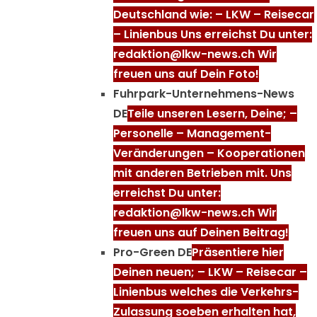
Deutschland wie: – LKW – Reisecar
– Linienbus Uns erreichst Du unter:
redaktion@lkw-news.ch Wir
freuen uns auf Dein Foto!
Fuhrpark-Unternehmens-News
DE
Teile unseren Lesern, Deine; –
Personelle – Management-
Veränderungen – Kooperationen
mit anderen Betrieben mit. Uns
erreichst Du unter:
redaktion@lkw-news.ch Wir
freuen uns auf Deinen Beitrag!
Pro-Green DE
Präsentiere hier
Deinen neuen; – LKW – Reisecar –
Linienbus welches die Verkehrs-
Zulassung soeben erhalten hat,