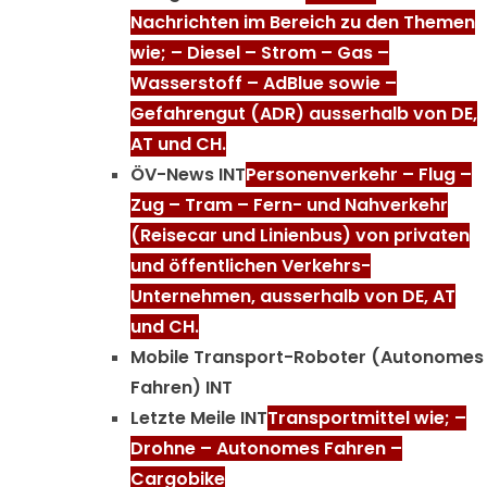
Nachrichten im Bereich zu den Themen
wie; – Diesel – Strom – Gas –
Wasserstoff – AdBlue sowie –
Gefahrengut (ADR) ausserhalb von DE,
AT und CH.
ÖV-News INT
Personenverkehr – Flug –
Zug – Tram – Fern- und Nahverkehr
(Reisecar und Linienbus) von privaten
und öffentlichen Verkehrs-
Unternehmen, ausserhalb von DE, AT
und CH.
Mobile Transport-Roboter (Autonomes
Fahren) INT
Letzte Meile INT
Transportmittel wie; –
Drohne – Autonomes Fahren –
Cargobike