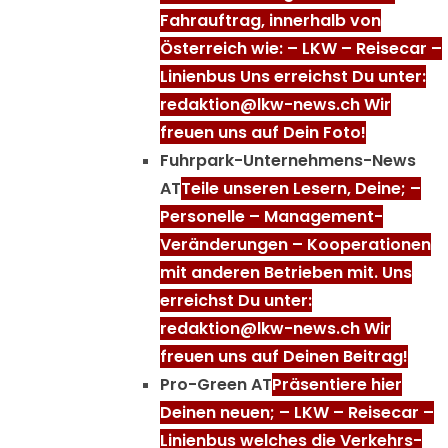
Fahrauftrag, innerhalb von
Österreich wie: – LKW – Reisecar –
Linienbus Uns erreichst Du unter:
redaktion@lkw-news.ch Wir
freuen uns auf Dein Foto!
Fuhrpark-Unternehmens-News
AT
Teile unseren Lesern, Deine; –
Personelle – Management-
Veränderungen – Kooperationen
mit anderen Betrieben mit. Uns
erreichst Du unter:
redaktion@lkw-news.ch Wir
freuen uns auf Deinen Beitrag!
Pro-Green AT
Präsentiere hier
Deinen neuen; – LKW – Reisecar –
Linienbus welches die Verkehrs-