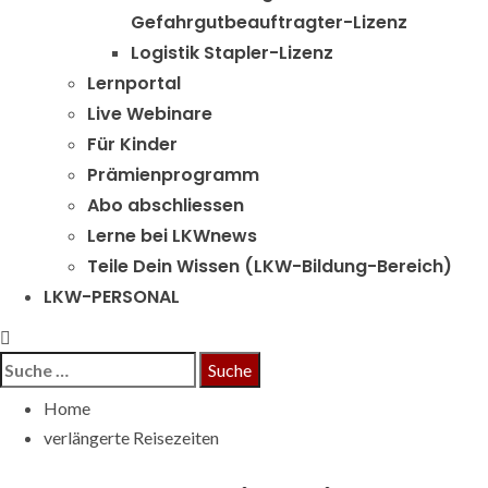
Gefahrgutbeauftragter-Lizenz
Logistik Stapler-Lizenz
Lernportal
Live Webinare
Für Kinder
Prämienprogramm
Abo abschliessen
Lerne bei LKWnews
Teile Dein Wissen (LKW-Bildung-Bereich)
LKW-PERSONAL
Suche
nach:
Home
verlängerte Reisezeiten