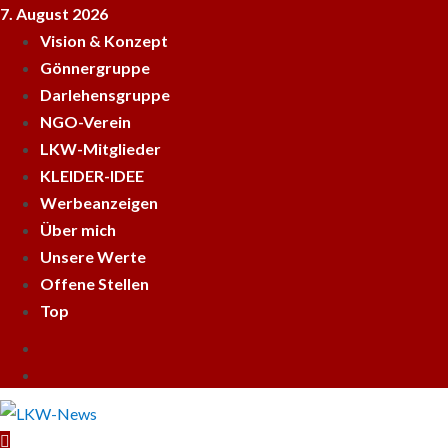
Skip
7. August 2026
to
Vision & Konzept
content
Gönnergruppe
Darlehensgruppe
NGO-Verein
LKW-Mitglieder
KLEIDER-IDEE
Werbeanzeigen
Über mich
Unsere Werte
Offene Stellen
Top
Empfehle
LKWnews
YouTube
weiter
Primary