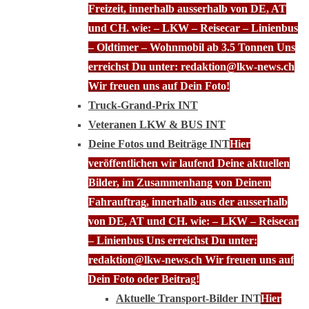
Freizeit, innerhalb ausserhalb von DE, AT
und CH. wie: – LKW – Reisecar – Linienbus
– Oldtimer – Wohnmobil ab 3.5 Tonnen Uns
erreichst Du unter: redaktion@lkw-news.ch
Wir freuen uns auf Dein Foto!
Truck-Grand-Prix INT
Veteranen LKW & BUS INT
Deine Fotos und Beiträge INT
Hier
veröffentlichen wir laufend Deine aktuellen
Bilder, im Zusammenhang von Deinem
Fahrauftrag, innerhalb aus der ausserhalb
von DE, AT und CH. wie: – LKW – Reisecar
– Linienbus Uns erreichst Du unter:
redaktion@lkw-news.ch Wir freuen uns auf
Dein Foto oder Beitrag!
Aktuelle Transport-Bilder INT
Hier