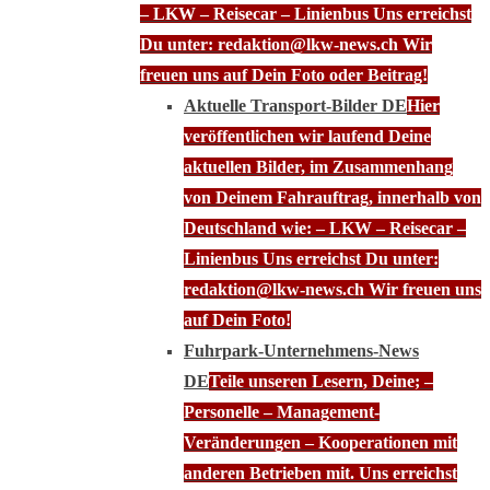
– LKW – Reisecar – Linienbus Uns erreichst
Du unter: redaktion@lkw-news.ch Wir
freuen uns auf Dein Foto oder Beitrag!
Aktuelle Transport-Bilder DE
Hier
veröffentlichen wir laufend Deine
aktuellen Bilder, im Zusammenhang
von Deinem Fahrauftrag, innerhalb von
Deutschland wie: – LKW – Reisecar –
Linienbus Uns erreichst Du unter:
redaktion@lkw-news.ch Wir freuen uns
auf Dein Foto!
Fuhrpark-Unternehmens-News
DE
Teile unseren Lesern, Deine; –
Personelle – Management-
Veränderungen – Kooperationen mit
anderen Betrieben mit. Uns erreichst