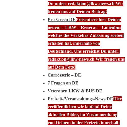
Du unter: redaktion@lkw-news.ch Wir
freuen uns auf Deinen Beitrag!
Pro-Green DE
Präsentiere hier Deinen
neuen; – LKW – Reisecar – Linienbus
welches die Verkehrs-Zulassung soeben
erhalten hat, innerhalb von
Deutschland. Uns erreichst Du unter:
redaktion@lkw-news.ch Wir freuen uns
auf Dein Foto!
Carrosserie – DE
7 Fragen an DE
Veteranen LKW & BUS DE
Freizeit-/Veranstaltungs-News DE
Hier
veröffentlichen wir laufend Deine
aktuellen Bilder, im Zusammenhang
von Deinem in der Freizeit, innerhalb