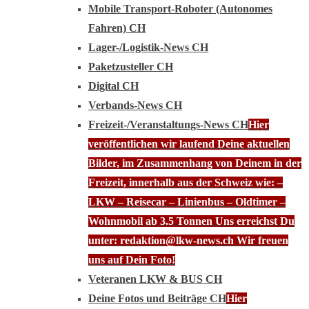
Mobile Transport-Roboter (Autonomes
Fahren) CH
Lager-/Logistik-News CH
Paketzusteller CH
Digital CH
Verbands-News CH
Freizeit-/Veranstaltungs-News CH
Hier
veröffentlichen wir laufend Deine aktuellen
Bilder, im Zusammenhang von Deinem in der
Freizeit, innerhalb aus der Schweiz wie: –
LKW – Reisecar – Linienbus – Oldtimer –
Wohnmobil ab 3.5 Tonnen Uns erreichst Du
unter: redaktion@lkw-news.ch Wir freuen
uns auf Dein Foto!
Veteranen LKW & BUS CH
Deine Fotos und Beiträge CH
Hier