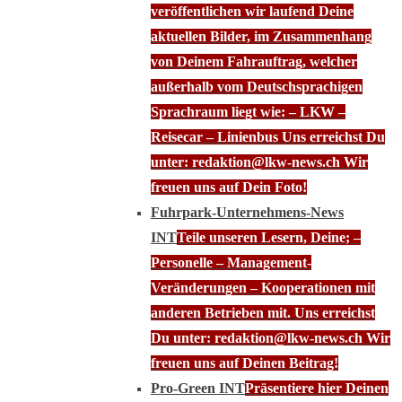
veröffentlichen wir laufend Deine
aktuellen Bilder, im Zusammenhang
von Deinem Fahrauftrag, welcher
außerhalb vom Deutschsprachigen
Sprachraum liegt wie: – LKW –
Reisecar – Linienbus Uns erreichst Du
unter: redaktion@lkw-news.ch Wir
freuen uns auf Dein Foto!
Fuhrpark-Unternehmens-News
INT
Teile unseren Lesern, Deine; –
Personelle – Management-
Veränderungen – Kooperationen mit
anderen Betrieben mit. Uns erreichst
Du unter: redaktion@lkw-news.ch Wir
freuen uns auf Deinen Beitrag!
Pro-Green INT
Präsentiere hier Deinen