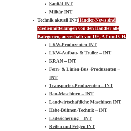
Sanität INT
Militär INT
Technik aktuell INT
Händler-News sind
Medienmitteilungen von den Händler alle
Kategorien, ausserhalb von DE, AT und CH.
LKW-Produzenten INT
LKW-Aufbau- & Trailer – INT
KRAN – INT
Fern- & Linien-Bus -Produzenten –
INT
Transporter-Produzenten – INT
Bau-Maschinen – INT
Landwirtschaftliche Maschinen INT
Hebe-Bühnen-Technik – INT
Ladesicherung – INT
Reifen und Felgen INT