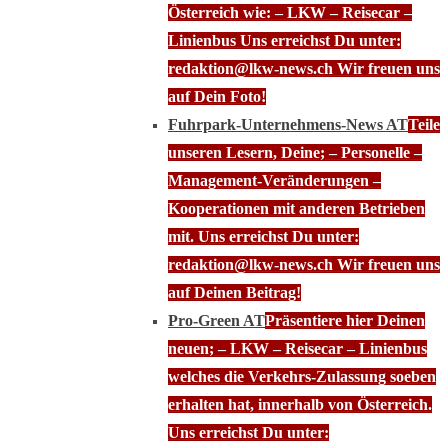
Österreich wie: – LKW – Reisecar –
Linienbus Uns erreichst Du unter:
redaktion@lkw-news.ch Wir freuen uns
auf Dein Foto!
Fuhrpark-Unternehmens-News AT
Teile
unseren Lesern, Deine; – Personelle –
Management-Veränderungen –
Kooperationen mit anderen Betrieben
mit. Uns erreichst Du unter:
redaktion@lkw-news.ch Wir freuen uns
auf Deinen Beitrag!
Pro-Green AT
Präsentiere hier Deinen
neuen; – LKW – Reisecar – Linienbus
welches die Verkehrs-Zulassung soeben
erhalten hat, innerhalb von Österreich.
Uns erreichst Du unter: