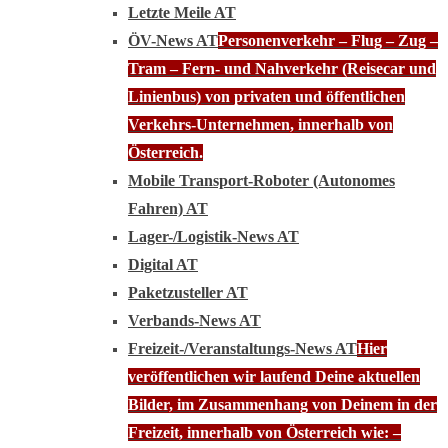
Letzte Meile AT
ÖV-News AT
Personenverkehr – Flug – Zug –
Tram – Fern- und Nahverkehr (Reisecar und
Linienbus) von privaten und öffentlichen
Verkehrs-Unternehmen, innerhalb von
Österreich.
Mobile Transport-Roboter (Autonomes
Fahren) AT
Lager-/Logistik-News AT
Digital AT
Paketzusteller AT
Verbands-News AT
Freizeit-/Veranstaltungs-News AT
Hier
veröffentlichen wir laufend Deine aktuellen
Bilder, im Zusammenhang von Deinem in der
Freizeit, innerhalb von Österreich wie: –