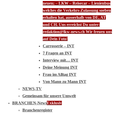
neuen; – LKW – Reisecar – Lienienbus
welches die Verkehrs-Zulassung soeben
erhalten hat, ausserhalb von DE, AT
und CH. Uns erreichst Du unter:
redaktion@lkw-news.ch Wir freuen uns
auf Dein Foto!
Carrosserie – INT
7 Fragen an INT
Interview mit… INT
Deine Meinung INT
Frau im Alltag INT
Von Mann zu Mann INT
NEWS-TV
Gemeinsam für unsere Umwelt
BRANCHEN-News
Exklusiv
Branchenregister