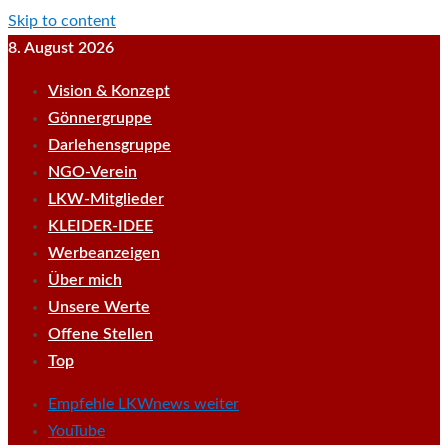
Skip to content
8. August 2026
Vision & Konzept
Gönnergruppe
Darlehensgruppe
NGO-Verein
LKW-Mitglieder
KLEIDER-IDEE
Werbeanzeigen
Über mich
Unsere Werte
Offene Stellen
Top
Empfehle LKWnews weiter
YouTube