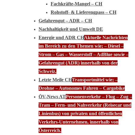
Fachkräfte-Mangel – CH
Rohstoff- & Lieferengpass – CH
Gefahrengut – ADR – CH
Nachhaltigkeit und Umwelt DE
Energie und ADR CH
Aktuelle Nachrichten
im Bereich zu den Themen wie; – Diesel –
Strom – Gas – Wasserstoff – AdBlue sowie –
Gefahrengut (ADR) innerhalb von der
Schweiz.
Letzte Meile CH
Transportmittel wie; –
Drohne – Autonomes Fahren – Cargobike
ÖV-News AT
Personenverkehr – Flug – Zug –
Tram – Fern- und Nahverkehr (Reisecar und
Linienbus) von privaten und öffentlichen
Verkehrs-Unternehmen, innerhalb von
Österreich.