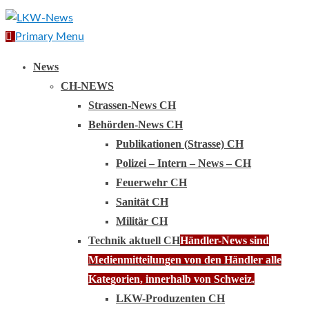
Primary Menu
News
CH-NEWS
Strassen-News CH
Behörden-News CH
Publikationen (Strasse) CH
Polizei – Intern – News – CH
Feuerwehr CH
Sanität CH
Militär CH
Technik aktuell CH
Händler-News sind
Medienmitteilungen von den Händler alle
Kategorien, innerhalb von Schweiz.
LKW-Produzenten CH