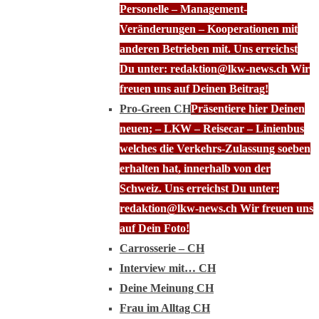
Personelle – Management-
Veränderungen – Kooperationen mit
anderen Betrieben mit. Uns erreichst
Du unter: redaktion@lkw-news.ch Wir
freuen uns auf Deinen Beitrag!
Pro-Green CH
Präsentiere hier Deinen
neuen; – LKW – Reisecar – Linienbus
welches die Verkehrs-Zulassung soeben
erhalten hat, innerhalb von der
Schweiz. Uns erreichst Du unter:
redaktion@lkw-news.ch Wir freuen uns
auf Dein Foto!
Carrosserie – CH
Interview mit… CH
Deine Meinung CH
Frau im Alltag CH