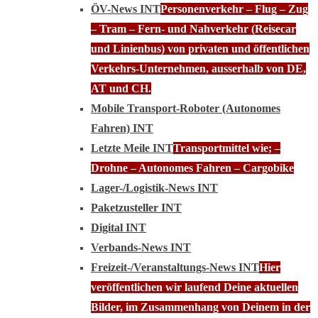
ÖV-News INT
Personenverkehr – Flug – Zug
– Tram – Fern- und Nahverkehr (Reisecar
und Linienbus) von privaten und öffentlichen
Verkehrs-Unternehmen, ausserhalb von DE,
AT und CH.
Mobile Transport-Roboter (Autonomes
Fahren) INT
Letzte Meile INT
Transportmittel wie; –
Drohne – Autonomes Fahren – Cargobike
Lager-/Logistik-News INT
Paketzusteller INT
Digital INT
Verbands-News INT
Freizeit-/Veranstaltungs-News INT
Hier
veröffentlichen wir laufend Deine aktuellen
Bilder, im Zusammenhang von Deinem in der