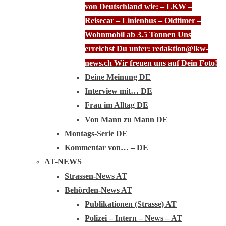
von Deutschland wie: – LKW –
Reisecar – Linienbus – Oldtimer –
Wohnmobil ab 3.5 Tonnen Uns
erreichst Du unter: redaktion@lkw-
news.ch Wir freuen uns auf Dein Foto!
Deine Meinung DE
Interview mit… DE
Frau im Alltag DE
Von Mann zu Mann DE
Montags-Serie DE
Kommentar von… – DE
AT-NEWS
Strassen-News AT
Behörden-News AT
Publikationen (Strasse) AT
Polizei – Intern – News – AT