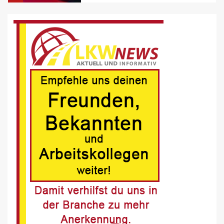
BRANCHEN-NEWS (DE)
Volvo Trucks erhält Deutschen
Nachhaltigkeitspreis
6
BRANCHEN-NEWS (DE)
MAN Engines präsentiert nächste
Generation der bewährten Baureihe
MAN E32
7
BLAULICHT DE
Schwerverletzter Fussgänger nach
Unfall in Buer
8
BLAULICHT DE