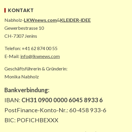
3
KONTAKT
Nabholz-
LKWnews.com
&
KLEIDER-IDEE
PAKETZUSTELLER INT
Gewerbestrasse 10
DHL: Die ungewöhnlichsten
Transporte 2025 – von Antilopen bis
CH-7307 Jenins
zu Kunstskulpturen
4
Telefon: +41 62 874 00 55
E-Mail:
info@lkwnews.com
STRASSEN-NEWS DE
Geschäftsführerin & Gründerin:
A2: Sperrung nach Lkw-Unfall legt
wichtigen Korridor lahm
Monika Nabholz
5
Bankverbindung:
IBAN:
CH31 0900 0000 6045 8933 6
PostFinance-Konto-Nr.: 60-458 933-6
BIC: POFICHBEXXX