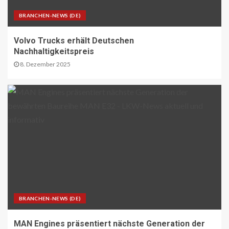
26
BRANCHEN-NEWS (DE)
ÖV-NEWS CH
Volvo Trucks erhält Deutschen
Tramhaltestelle «Bahnhofquai» wird
Nachhaltigkeitspreis
barrierefrei: Sanierungsarbeiten
starten Mitte Dezember
8. Dezember 2025
27
ÖV-NEWS CH
Fahrplan 2026: Angebotsausbau auf
diversen Linien
28
STRASSEN-NEWS CH
A13 Landquart-Sarganserland:
Baustelle in Winterpause
BRANCHEN-NEWS (DE)
29
MAN Engines präsentiert nächste Generation der