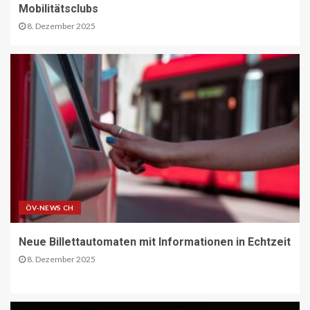
Mobilitätsclubs
BRANCHEN-NEWS (DE)
CO2 nur im Sprudelwasser
8. Dezember 2025
16
NACHHALTIGKEIT UND UMWELT DE
Entwaldungsverordnung:
Baugewerbe begrüsst EU-Einigung
17
PAKETZUSTELLER DE
Deutsche Post erweitert
Serviceangebot in Partnerfilialen:
Kooperation mit Western Union
ÖV-NEWS CH
ermöglicht weltweite Geldtransfers
18
Neue Billettautomaten mit Informationen in Echtzeit
8. Dezember 2025
LETZTE MEILE DE
PAKETZUSTELLER DE
DHL startet Aufbau eigener E-LKW-
Ladeparks an seinen deutschen
Paketzentren