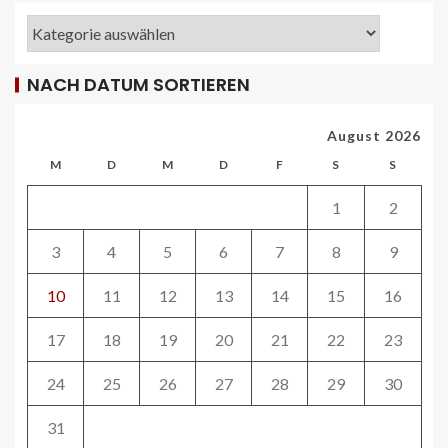
NACH DATUM SORTIEREN
REISECAR- UND LINIENBUS-PRODUZENTEN
DE
RDA-Projekt soll Lade- und
August 2026
Infrastrukturbedarf von elektrisch
betriebenen Reisebussen ermitteln
M
D
M
D
F
S
S
26
1
2
ÖV-NEWS CH
Tramhaltestelle «Bahnhofquai» wird
3
4
5
6
7
8
9
barrierefrei: Sanierungsarbeiten
starten Mitte Dezember
10
11
12
13
14
15
16
27
17
18
19
20
21
22
23
ÖV-NEWS CH
24
25
26
27
28
29
30
Fahrplan 2026: Angebotsausbau auf
diversen Linien
31
28