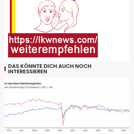
Offenburg, A5 – Zwei Unfälle legen
Berufsverkehr lahm
9
FUHRPARK-UNTERNEHMENS-NEWS DE
Sattelauflieger im Kundeneinsatz
beim Bau mobiler Strassen
10
DAS KÖNNTE DICH AUCH NOCH
INTERESSIEREN
PUBLIKATIONEN (STRASSE) DE
„Alles im Tacho?!“ macht Lenk- und
Ruhezeiten begreifbar
11
KRAN - DE
Hagedorn wächst mit Hüffermann-
Erwerb und stärkt seine Schwerlast-
und Kranlogistik
12