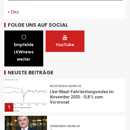
« Dez
STRASSEN-NEWS CH
A13 Landquart-Sarganserland:
FOLGE UNS AUF SOCIAL
Baustelle in Winterpause
29
Empfehle
YouTube
STRASSEN-NEWS CH
LKWnews
A1 Nordumfahrung Zürich: Sanierung
weiter
der 2. Röhre des Gubristtunnels
abgeschlossen
30
NEUSTE BEITRÄGE
BEHÖRDEN-NEWS DE
Lkw-Maut-Fahrleistungsindex im
November 2025: -0,8 % zum
Vormonat
1
VERBANDS-NEWS AT