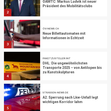
ÖAMTC: Markus Ludvik ist neuer
Präsident des Mobilitätsclubs
2
ÖV-NEWS CH
Neue Billettautomaten mit
Informationen in Echtzeit
3
PAKETZUSTELLER INT
DHL: Die ungewöhnlichsten
Transporte 2025 – von Antilopen bis
zu Kunstskulpturen
4
STRASSEN-NEWS DE
A2: Sperrung nach Lkw-Unfall legt
wichtigen Korridor lahm
5