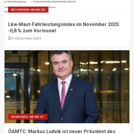
BEHÖRDEN-NEWS DE
DIGITAL DE
Lkw-Maut-Fahrleistungsindex im November 2025:
Repräsentative Studie vom Vodafone
Institut
-0,8 % zum Vormonat
13
9. Dezember 2025
PAKETZUSTELLER DE
Sonderbriefmarke würdigt
„Stolpersteine“-Initiative zum
Gedenken an NS-Opfer
14
STRASSEN-NEWS CH
A9 Südumfahrung Visp: Sperrung
Eyholztunnel in Fahrtrichtung Brig
15
VERBANDS-NEWS AT
ÖAMTC: Markus Ludvik ist neuer Präsident des