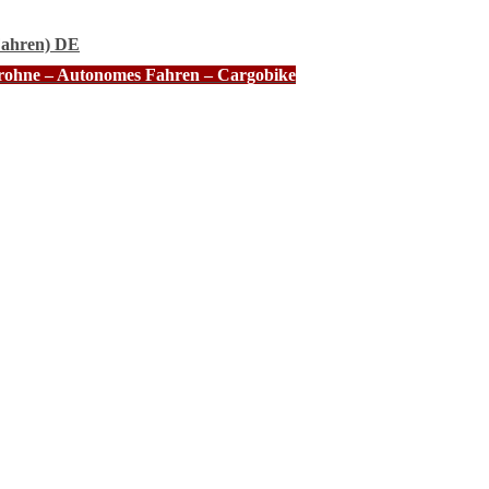
Fahren) DE
Drohne – Autonomes Fahren – Cargobike