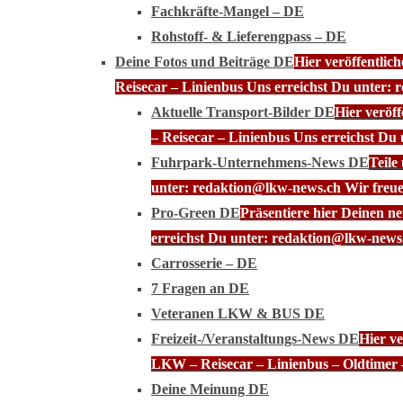
Fachkräfte-Mangel – DE
Rohstoff- & Lieferengpass – DE
Deine Fotos und Beiträge DE
Hier veröffentli
Reisecar – Linienbus Uns erreichst Du unter: 
Aktuelle Transport-Bilder DE
Hier veröf
– Reisecar – Linienbus Uns erreichst Du
Fuhrpark-Unternehmens-News DE
Teile
unter: redaktion@lkw-news.ch Wir freue
Pro-Green DE
Präsentiere hier Deinen n
erreichst Du unter: redaktion@lkw-news.
Carrosserie – DE
7 Fragen an DE
Veteranen LKW & BUS DE
Freizeit-/Veranstaltungs-News DE
Hier ve
LKW – Reisecar – Linienbus – Oldtimer 
Deine Meinung DE