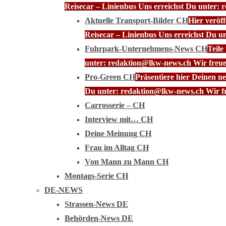
Reisecar – Linienbus Uns erreichst Du unter: 
Aktuelle Transport-Bilder CH
Hier veröf
Reisecar – Linienbus Uns erreichst Du u
Fuhrpark-Unternehmens-News CH
Teile
unter: redaktion@lkw-news.ch Wir freue
Pro-Green CH
Präsentiere hier Deinen n
Du unter: redaktion@lkw-news.ch Wir fr
Carrosserie – CH
Interview mit… CH
Deine Meinung CH
Frau im Alltag CH
Von Mann zu Mann CH
Montags-Serie CH
DE-NEWS
Strassen-News DE
Behörden-News DE