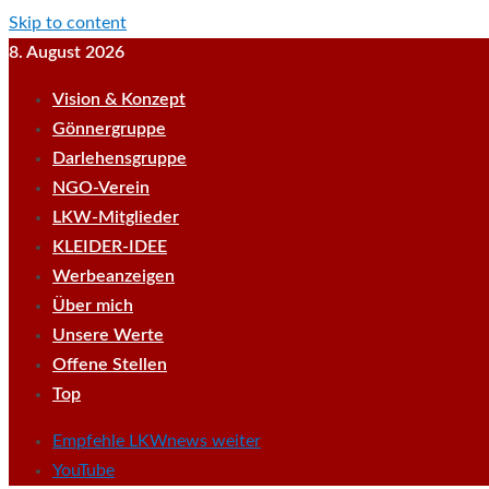
Skip to content
8. August 2026
Vision & Konzept
Gönnergruppe
Darlehensgruppe
NGO-Verein
LKW-Mitglieder
KLEIDER-IDEE
Werbeanzeigen
Über mich
Unsere Werte
Offene Stellen
Top
Empfehle LKWnews weiter
YouTube