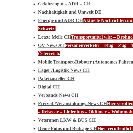
Gefahrengut – ADR – CH
Nachhaltigkeit und Umwelt DE
Energie und ADR CH
Aktuelle Nachrichten im
Schweiz.
Letzte Meile CH
Transportmittel wie; – Drohn
ÖV-News AT
Personenverkehr – Flug – Zug – 
Österreich.
Mobile Transport-Roboter (Autonomes Fahre
Lager-/Logistik-News CH
Paketzusteller CH
Digital CH
Verbands-News CH
Freizeit-/Veranstaltungs-News CH
Hier veröffe
– Reisecar – Linienbus – Oldtimer – Wohnmobi
Veteranen LKW & BUS CH
Deine Fotos und Beiträge CH
Hier veröffentli