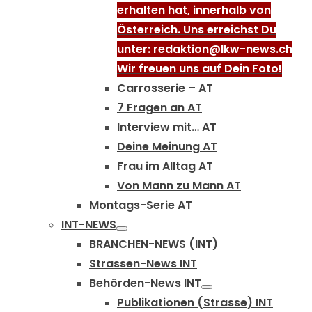
erhalten hat, innerhalb von
Österreich. Uns erreichst Du
unter: redaktion@lkw-news.ch
Wir freuen uns auf Dein Foto!
Carrosserie – AT
7 Fragen an AT
Interview mit… AT
Deine Meinung AT
Frau im Alltag AT
Von Mann zu Mann AT
Montags-Serie AT
INT-NEWS
BRANCHEN-NEWS (INT)
Strassen-News INT
Behörden-News INT
Publikationen (Strasse) INT