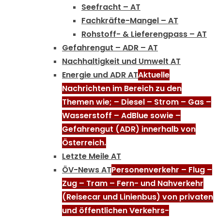
Seefracht – AT
Fachkräfte-Mangel – AT
Rohstoff- & Lieferengpass – AT
Gefahrengut – ADR – AT
Nachhaltigkeit und Umwelt AT
Energie und ADR AT
Aktuelle
Nachrichten im Bereich zu den
Themen wie; – Diesel – Strom – Gas –
Wasserstoff – AdBlue sowie –
Gefahrengut (ADR) innerhalb von
Österreich.
Letzte Meile AT
ÖV-News AT
Personenverkehr – Flug –
Zug – Tram – Fern- und Nahverkehr
(Reisecar und Linienbus) von privaten
und öffentlichen Verkehrs-