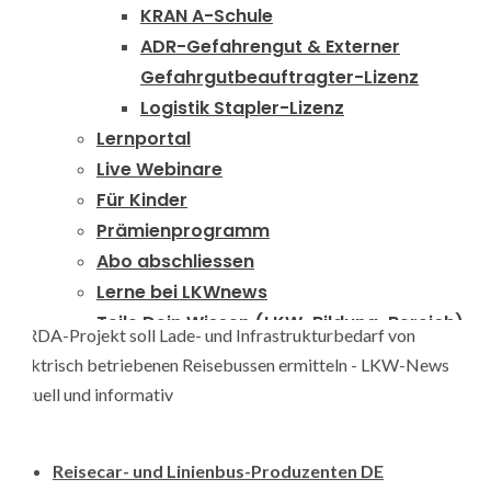
KRAN A-Schule
ADR-Gefahrengut & Externer
Gefahrgutbeauftragter-Lizenz
Logistik Stapler-Lizenz
Lernportal
Live Webinare
Für Kinder
Prämienprogramm
Abo abschliessen
Lerne bei LKWnews
Teile Dein Wissen (LKW-Bildung-Bereich)
LKW-PERSONAL
26
Reisecar- und Linienbus-Produzenten DE
Suche
nach:
RDA-Projekt soll Lade- und Infrastrukturbedarf von elektrisch
Home
betriebenen Reisebussen ermitteln