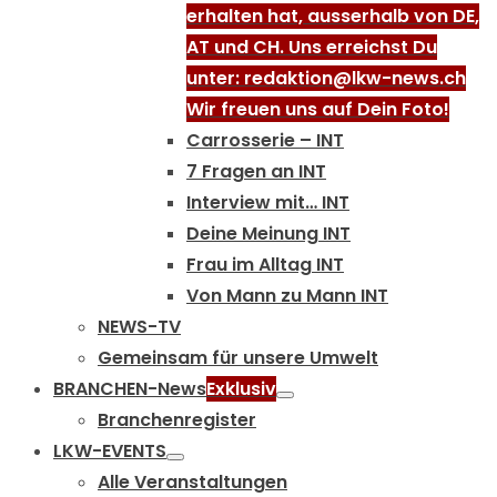
erhalten hat, ausserhalb von DE,
AT und CH. Uns erreichst Du
unter: redaktion@lkw-news.ch
Wir freuen uns auf Dein Foto!
Carrosserie – INT
7 Fragen an INT
Interview mit… INT
Deine Meinung INT
Frau im Alltag INT
Von Mann zu Mann INT
NEWS-TV
Gemeinsam für unsere Umwelt
BRANCHEN-News
Exklusiv
Branchenregister
LKW-EVENTS
Alle Veranstaltungen