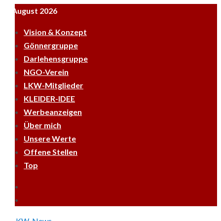
Skip
7. August 2026
to
Vision & Konzept
content
Gönnergruppe
Darlehensgruppe
NGO-Verein
LKW-Mitglieder
KLEIDER-IDEE
Werbeanzeigen
Über mich
Unsere Werte
Offene Stellen
Top
Empfehle
LKWnews
YouTube
weiter