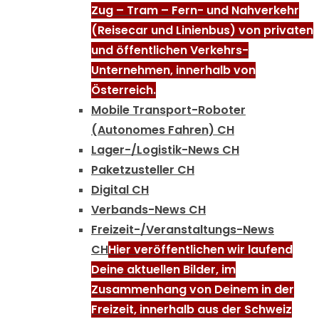
Zug – Tram – Fern- und Nahverkehr
(Reisecar und Linienbus) von privaten
und öffentlichen Verkehrs-
Unternehmen, innerhalb von
Österreich.
Mobile Transport-Roboter
(Autonomes Fahren) CH
Lager-/Logistik-News CH
Paketzusteller CH
Digital CH
Verbands-News CH
Freizeit-/Veranstaltungs-News
CH
Hier veröffentlichen wir laufend
Deine aktuellen Bilder, im
Zusammenhang von Deinem in der
Freizeit, innerhalb aus der Schweiz