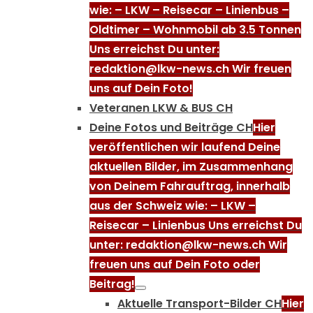
wie: – LKW – Reisecar – Linienbus –
Oldtimer – Wohnmobil ab 3.5 Tonnen
Uns erreichst Du unter:
redaktion@lkw-news.ch Wir freuen
uns auf Dein Foto!
Veteranen LKW & BUS CH
Deine Fotos und Beiträge CH
Hier
veröffentlichen wir laufend Deine
aktuellen Bilder, im Zusammenhang
von Deinem Fahrauftrag, innerhalb
aus der Schweiz wie: – LKW –
Reisecar – Linienbus Uns erreichst Du
unter: redaktion@lkw-news.ch Wir
freuen uns auf Dein Foto oder
Beitrag!
Aktuelle Transport-Bilder CH
Hier