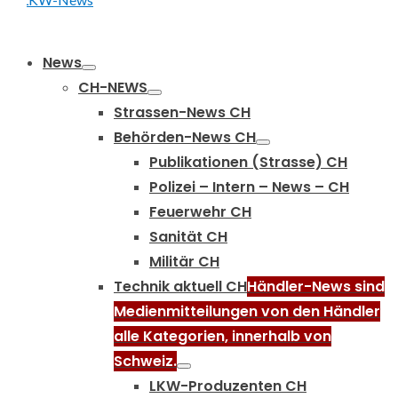
Primary
News
Menu
CH-NEWS
Strassen-News CH
Behörden-News CH
Publikationen (Strasse) CH
Polizei – Intern – News – CH
Feuerwehr CH
Sanität CH
Militär CH
Technik aktuell CH
Händler-News sind
Medienmitteilungen von den Händler
alle Kategorien, innerhalb von
Schweiz.
LKW-Produzenten CH