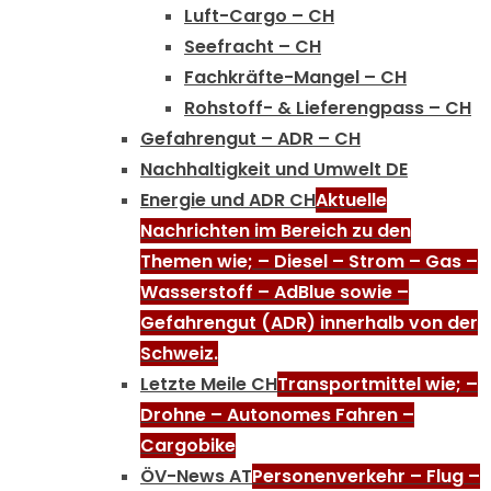
Luft-Cargo – CH
Seefracht – CH
Fachkräfte-Mangel – CH
Rohstoff- & Lieferengpass – CH
Gefahrengut – ADR – CH
Nachhaltigkeit und Umwelt DE
Energie und ADR CH
Aktuelle
Nachrichten im Bereich zu den
Themen wie; – Diesel – Strom – Gas –
Wasserstoff – AdBlue sowie –
Gefahrengut (ADR) innerhalb von der
Schweiz.
Letzte Meile CH
Transportmittel wie; –
Drohne – Autonomes Fahren –
Cargobike
ÖV-News AT
Personenverkehr – Flug –