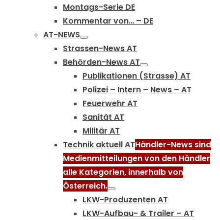
Montags-Serie DE
Kommentar von… – DE
AT-NEWS
Strassen-News AT
Behörden-News AT
Publikationen (Strasse) AT
Polizei – Intern – News – AT
Feuerwehr AT
Sanität AT
Militär AT
Technik aktuell AT
Händler-News sind
Medienmitteilungen von den Händler
alle Kategorien, innerhalb von
Österreich.
LKW-Produzenten AT
LKW-Aufbau- & Trailer – AT