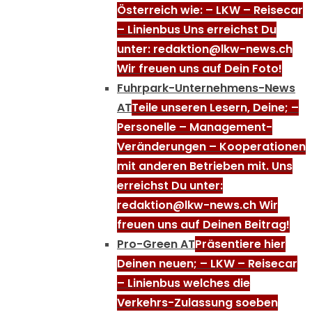
Österreich wie: – LKW – Reisecar
– Linienbus Uns erreichst Du
unter: redaktion@lkw-news.ch
Wir freuen uns auf Dein Foto!
Fuhrpark-Unternehmens-News
AT
Teile unseren Lesern, Deine; –
Personelle – Management-
Veränderungen – Kooperationen
mit anderen Betrieben mit. Uns
erreichst Du unter:
redaktion@lkw-news.ch Wir
freuen uns auf Deinen Beitrag!
Pro-Green AT
Präsentiere hier
Deinen neuen; – LKW – Reisecar
– Linienbus welches die
Verkehrs-Zulassung soeben