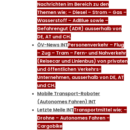
Nachrichten im Bereich zu den
Themen wie; – Diesel – Strom – Gas –
Wasserstoff – AdBlue sowie –
Gefahrengut (ADR) ausserhalb von
DE, AT und CH.
ÖV-News INT
Personenverkehr – Flug
– Zug – Tram – Fern- und Nahverkehr
(Reisecar und Linienbus) von privaten
und öffentlichen Verkehrs-
Unternehmen, ausserhalb von DE, AT
und CH.
Mobile Transport-Roboter
(Autonomes Fahren) INT
Letzte Meile INT
Transportmittel wie; –
Drohne – Autonomes Fahren –
Cargobike