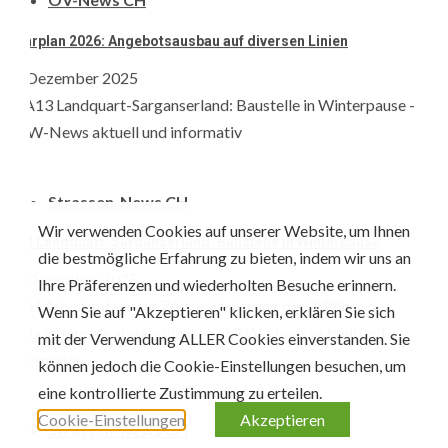
und...
Suche
4. Dezember 2025
nach:
Kategorien
29
Kategorien
Strassen-News CH
Nach Datum sortieren
A13 Landquart-Sarganserland: Baustelle in Winterpause
August 2026
Wir verwenden Cookies auf unserer Website, um Ihnen
4. Dezember 2025
M
D
M
D
F
S
S
die bestmögliche Erfahrung zu bieten, indem wir uns an
1
2
Ihre Präferenzen und wiederholten Besuche erinnern.
3
4
5
6
7
8
9
Wenn Sie auf "Akzeptieren" klicken, erklären Sie sich
10
11
12
13
14
15
16
mit der Verwendung ALLER Cookies einverstanden. Sie
30
17
18
19
20
21
22
23
können jedoch die Cookie-Einstellungen besuchen, um
Strassen-News CH
eine kontrollierte Zustimmung zu erteilen.
24
25
26
27
28
29
30
Cookie-Einstellungen
Akzeptieren
31
A1 Nordumfahrung Zürich: Sanierung der 2. Röhre des
Gubristtunnels abgeschlossen