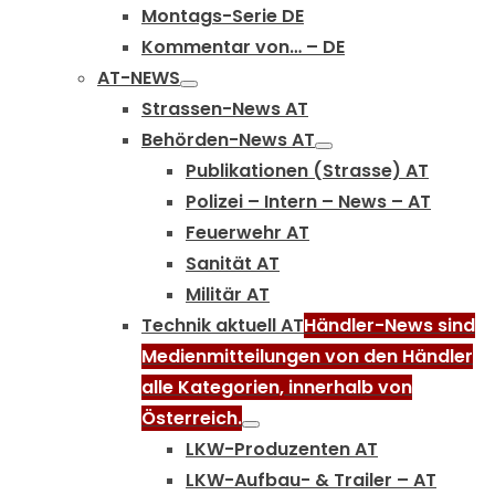
Montags-Serie DE
Kommentar von… – DE
AT-NEWS
Strassen-News AT
Behörden-News AT
Publikationen (Strasse) AT
Polizei – Intern – News – AT
Feuerwehr AT
Sanität AT
Militär AT
Technik aktuell AT
Händler-News sind
Medienmitteilungen von den Händler
alle Kategorien, innerhalb von
Österreich.
LKW-Produzenten AT
LKW-Aufbau- & Trailer – AT