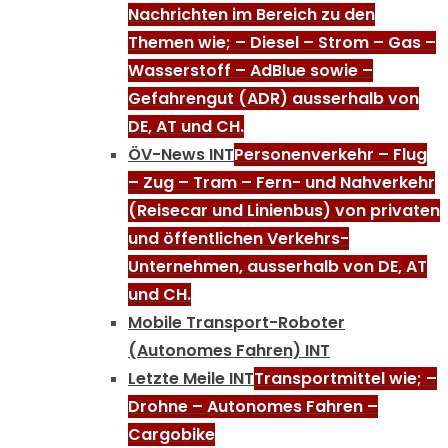
Nachrichten im Bereich zu den
Themen wie; – Diesel – Strom – Gas –
Wasserstoff – AdBlue sowie –
Gefahrengut (ADR) ausserhalb von
DE, AT und CH.
ÖV-News INT
Personenverkehr – Flug
– Zug – Tram – Fern- und Nahverkehr
(Reisecar und Linienbus) von privaten
und öffentlichen Verkehrs-
Unternehmen, ausserhalb von DE, AT
und CH.
Mobile Transport-Roboter
(Autonomes Fahren) INT
Letzte Meile INT
Transportmittel wie; –
Drohne – Autonomes Fahren –
Cargobike