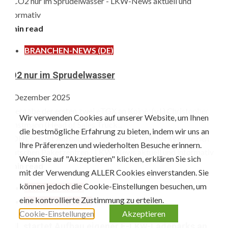
3 min read
BRANCHEN-NEWS (DE)
CO2 nur im Sprudelwasser
5. Dezember 2025
Übergabe der ersten zwei eTGX an Koinè: (v.l.) Christopher
Wir verwenden Cookies auf unserer Website, um Ihnen
Kunstmann (Head of Sales Truck...
die bestmögliche Erfahrung zu bieten, indem wir uns an
Ihre Präferenzen und wiederholten Besuche erinnern.
Wenn Sie auf "Akzeptieren" klicken, erklären Sie sich
3 min read
mit der Verwendung ALLER Cookies einverstanden. Sie
können jedoch die Cookie-Einstellungen besuchen, um
Letzte Meile DE
eine kontrollierte Zustimmung zu erteilen.
Paketzusteller DE
Cookie-Einstellungen
Akzeptieren
DHL startet Aufbau eigener E-LKW-Ladeparks an