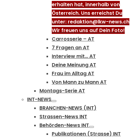
erhalten hat, innerhalb von
Österreich. Uns erreichst Du
unter: redaktion@lkw-news.ch
Wir freuen uns auf Dein Foto!
Carrosserie – AT
7 Fragen an AT
Interview mit… AT
Deine Meinung AT
Frau im Alltag AT
Von Mann zu Mann AT
Montags-Serie AT
INT-NEWS
BRANCHEN-NEWS (INT)
Strassen-News INT
Behörden-News INT
Publikationen (Strasse) INT