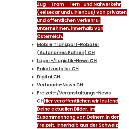
Zug – Tram – Fern- und Nahverkehr
(Reisecar und Linienbus) von privaten
und öffentlichen Verkehrs-
Unternehmen, innerhalb von
Österreich.
Mobile Transport-Roboter
(Autonomes Fahren) CH
Lager-/Logistik-News CH
Paketzusteller CH
Digital CH
Verbands-News CH
Freizeit-/Veranstaltungs-News
CH
Hier veröffentlichen wir laufend
Deine aktuellen Bilder, im
Zusammenhang von Deinem in der
Freizeit, innerhalb aus der Schweiz