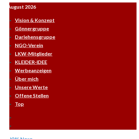
Skip
7. August 2026
to
Vision & Konzept
content
Gönnergruppe
Darlehensgruppe
NGO-Verein
LKW-Mitglieder
KLEIDER-IDEE
Werbeanzeigen
Über mich
Unsere Werte
Offene Stellen
Top
Empfehle
LKWnews
YouTube
weiter