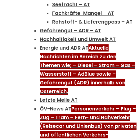
Seefracht – AT
Fachkräfte-Mangel – AT
Rohstoff- & Lieferengpass – AT
Gefahrengut – ADR – AT
Nachhaltigkeit und Umwelt AT
Energie und ADR AT
Aktuelle
Nachrichten im Bereich zu den
Themen wie; – Diesel – Strom – Gas –
Wasserstoff – AdBlue sowie –
Gefahrengut (ADR) innerhalb von
Österreich.
Letzte Meile AT
ÖV-News AT
Personenverkehr – Flug –
Zug – Tram – Fern- und Nahverkehr
(Reisecar und Linienbus) von privaten
und öffentlichen Verkehrs-