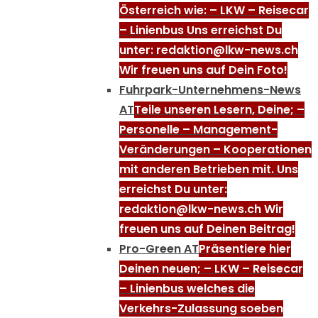
Österreich wie: – LKW – Reisecar
– Linienbus Uns erreichst Du
unter: redaktion@lkw-news.ch
Wir freuen uns auf Dein Foto!
Fuhrpark-Unternehmens-News
AT
Teile unseren Lesern, Deine; –
Personelle – Management-
Veränderungen – Kooperationen
mit anderen Betrieben mit. Uns
erreichst Du unter:
redaktion@lkw-news.ch Wir
freuen uns auf Deinen Beitrag!
Pro-Green AT
Präsentiere hier
Deinen neuen; – LKW – Reisecar
– Linienbus welches die
Verkehrs-Zulassung soeben