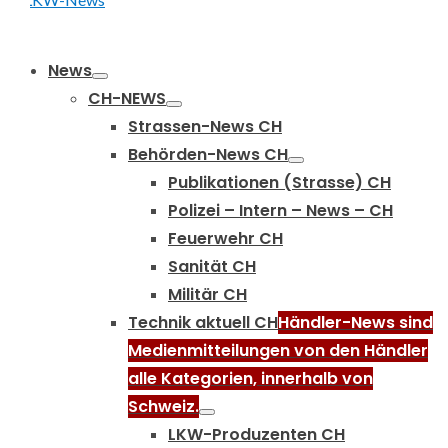
Primary
News
Menu
CH-NEWS
Strassen-News CH
Behörden-News CH
Publikationen (Strasse) CH
Polizei – Intern – News – CH
Feuerwehr CH
Sanität CH
Militär CH
Technik aktuell CH
Händler-News sind
Medienmitteilungen von den Händler
alle Kategorien, innerhalb von
Schweiz.
LKW-Produzenten CH