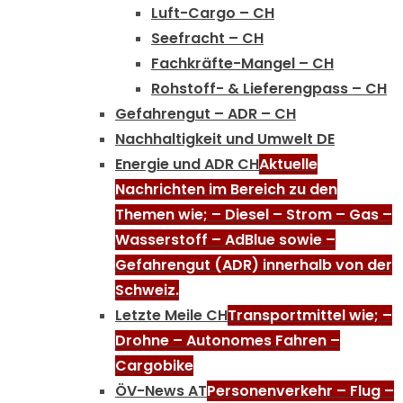
Luft-Cargo – CH
Seefracht – CH
Fachkräfte-Mangel – CH
Rohstoff- & Lieferengpass – CH
Gefahrengut – ADR – CH
Nachhaltigkeit und Umwelt DE
Energie und ADR CH
Aktuelle
Nachrichten im Bereich zu den
Themen wie; – Diesel – Strom – Gas –
Wasserstoff – AdBlue sowie –
Gefahrengut (ADR) innerhalb von der
Schweiz.
Letzte Meile CH
Transportmittel wie; –
Drohne – Autonomes Fahren –
Cargobike
ÖV-News AT
Personenverkehr – Flug –