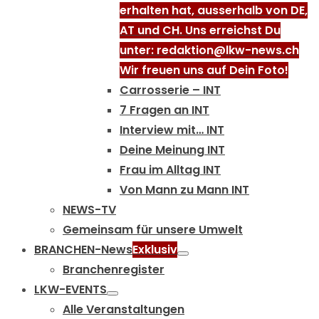
erhalten hat, ausserhalb von DE,
AT und CH. Uns erreichst Du
unter: redaktion@lkw-news.ch
Wir freuen uns auf Dein Foto!
Carrosserie – INT
7 Fragen an INT
Interview mit… INT
Deine Meinung INT
Frau im Alltag INT
Von Mann zu Mann INT
NEWS-TV
Gemeinsam für unsere Umwelt
BRANCHEN-News
Exklusiv
Branchenregister
LKW-EVENTS
Alle Veranstaltungen