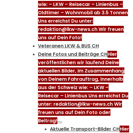
wie: – LKW – Reisecar – Linienbus –
Oldtimer – Wohnmobil ab 3.5 Tonnen
Uns erreichst Du unter:
redaktion@lkw-news.ch Wir freuen
uns auf Dein Foto!
Veteranen LKW & BUS CH
Deine Fotos und Beiträge CH
Hier
veröffentlichen wir laufend Deine
aktuellen Bilder, im Zusammenhang
von Deinem Fahrauftrag, innerhalb
aus der Schweiz wie: – LKW –
Reisecar – Linienbus Uns erreichst Du
unter: redaktion@lkw-news.ch Wir
freuen uns auf Dein Foto oder
Beitrag!
Aktuelle Transport-Bilder CH
Hier