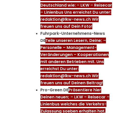
Deutschland wie: – LKW – Reisecar
– Linienbus Uns erreichst Du unter:
redaktion@lkw-news.ch Wir
freuen uns auf Dein Foto!
Fuhrpark-Unternehmens-News
DE
Teile unseren Lesern, Deine; –
Personelle – Management-
Veränderungen – Kooperationen
mit anderen Betrieben mit. Uns
erreichst Du unter:
redaktion@lkw-news.ch Wir
freuen uns auf Deinen Beitrag!
Pro-Green DE
Präsentiere hier
Deinen neuen; – LKW – Reisecar –
Linienbus welches die Verkehrs-
Zulassung soeben erhalten hat,