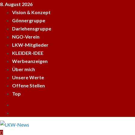
Skip
8. August 2026
to
Vision & Konzept
content
Gönnergruppe
Darlehensgruppe
NGO-Verein
LKW-Mitglieder
KLEIDER-IDEE
Werbeanzeigen
Über mich
Unsere Werte
Offene Stellen
Top
Empfehle
LKWnews
YouTube
weiter
Primary