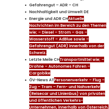
Gefahrengut – ADR – CH
Nachhaltigkeit und Umwelt DE
Energie und ADR CH
Aktuelle
Nachrichten im Bereich zu den Themen
wie; – Diesel – Strom – Gas –
Wasserstoff – AdBlue sowie –
Gefahrengut (ADR) innerhalb von der
Schweiz.
Letzte Meile CH
Transportmittel wie; –
Drohne – Autonomes Fahren –
Cargobike
ÖV-News AT
Personenverkehr – Flug –
Zug – Tram – Fern- und Nahverkehr
(Reisecar und Linienbus) von privaten
und öffentlichen Verkehrs-
Unternehmen, innerhalb von Österreich.