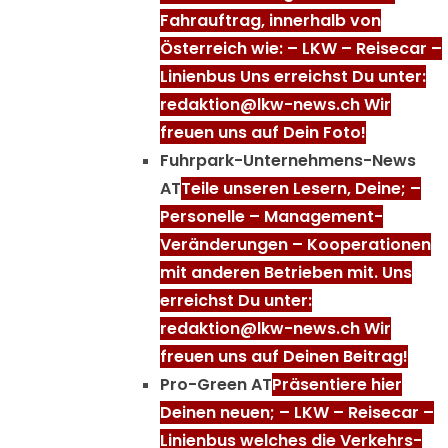
Fahrauftrag, innerhalb von
Österreich wie: – LKW – Reisecar –
Linienbus Uns erreichst Du unter:
redaktion@lkw-news.ch Wir
freuen uns auf Dein Foto!
Fuhrpark-Unternehmens-News
AT
Teile unseren Lesern, Deine; –
Personelle – Management-
Veränderungen – Kooperationen
mit anderen Betrieben mit. Uns
erreichst Du unter:
redaktion@lkw-news.ch Wir
freuen uns auf Deinen Beitrag!
Pro-Green AT
Präsentiere hier
Deinen neuen; – LKW – Reisecar –
Linienbus welches die Verkehrs-