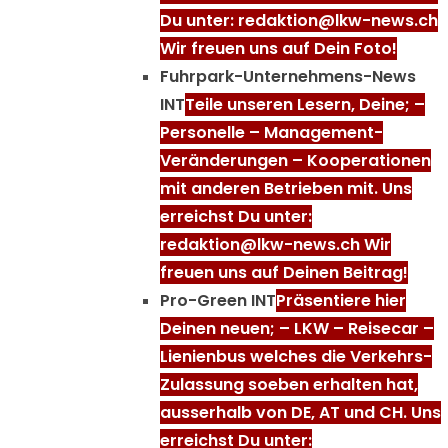
Du unter: redaktion@lkw-news.ch
Wir freuen uns auf Dein Foto!
Fuhrpark-Unternehmens-News
INT
Teile unseren Lesern, Deine; –
Personelle – Management-
Veränderungen – Kooperationen
mit anderen Betrieben mit. Uns
erreichst Du unter:
redaktion@lkw-news.ch Wir
freuen uns auf Deinen Beitrag!
Pro-Green INT
Präsentiere hier
Deinen neuen; – LKW – Reisecar –
Lienienbus welches die Verkehrs-
Zulassung soeben erhalten hat,
ausserhalb von DE, AT und CH. Uns
erreichst Du unter: