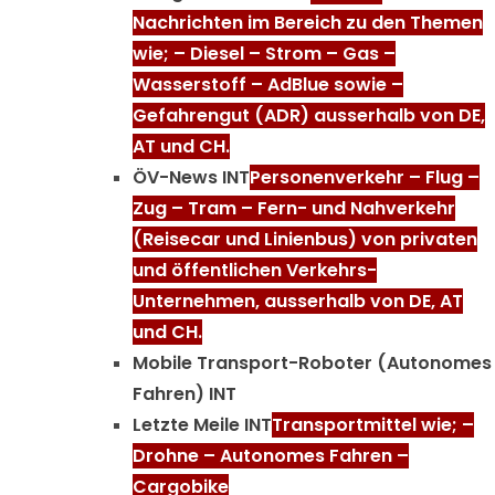
Nachrichten im Bereich zu den Themen
wie; – Diesel – Strom – Gas –
Wasserstoff – AdBlue sowie –
Gefahrengut (ADR) ausserhalb von DE,
AT und CH.
ÖV-News INT
Personenverkehr – Flug –
Zug – Tram – Fern- und Nahverkehr
(Reisecar und Linienbus) von privaten
und öffentlichen Verkehrs-
Unternehmen, ausserhalb von DE, AT
und CH.
Mobile Transport-Roboter (Autonomes
Fahren) INT
Letzte Meile INT
Transportmittel wie; –
Drohne – Autonomes Fahren –
Cargobike