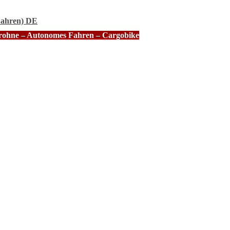
Fahren) DE
Drohne – Autonomes Fahren – Cargobike