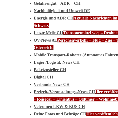
Gefahrengut – ADR – CH
Nachhaltigkeit und Umwelt DE
Energie und ADR CH
Aktuelle Nachrichten im
Schweiz.
Letzte Meile CH
Transportmittel wie; – Drohn
ÖV-News AT
Personenverkehr – Flug – Zug – 
Österreich.
Mobile Transport-Roboter (Autonomes Fahre
Lager-/Logistik-News CH
Paketzusteller CH
Digital CH
Verbands-News CH
Freizeit-/Veranstaltungs-News CH
Hier veröffe
– Reisecar – Linienbus – Oldtimer – Wohnmobi
Veteranen LKW & BUS CH
Deine Fotos und Beiträge CH
Hier veröffentli