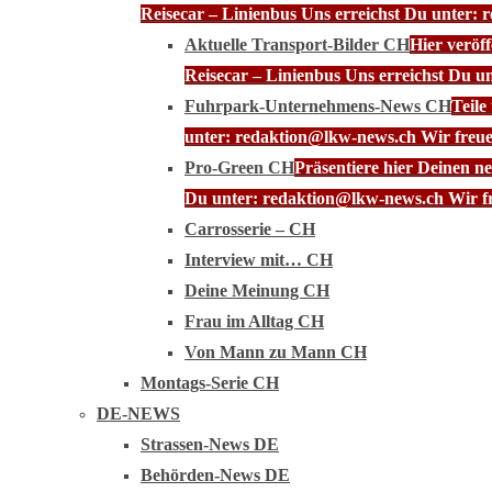
Reisecar – Linienbus Uns erreichst Du unter: 
Aktuelle Transport-Bilder CH
Hier veröf
Reisecar – Linienbus Uns erreichst Du u
Fuhrpark-Unternehmens-News CH
Teile
unter: redaktion@lkw-news.ch Wir freue
Pro-Green CH
Präsentiere hier Deinen n
Du unter: redaktion@lkw-news.ch Wir fr
Carrosserie – CH
Interview mit… CH
Deine Meinung CH
Frau im Alltag CH
Von Mann zu Mann CH
Montags-Serie CH
DE-NEWS
Strassen-News DE
Behörden-News DE