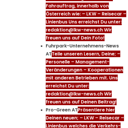
Fahrauftrag, innerhalb von
Österreich wie: – LKW – Reisecar –
Linienbus Uns erreichst Du unter:
redaktion@lkw-news.ch Wir
freuen uns auf Dein Foto!
Fuhrpark-Unternehmens-News
AT
Teile unseren Lesern, Deine; –
Personelle – Management-
Veränderungen – Kooperationen
mit anderen Betrieben mit. Uns
erreichst Du unter:
redaktion@lkw-news.ch Wir
freuen uns auf Deinen Beitrag!
Pro-Green AT
Präsentiere hier
Deinen neuen; – LKW – Reisecar –
Linienbus welches die Verkehrs-