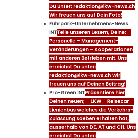
Du unter: redaktion@lkw-news.ch
Wir freuen uns auf Dein Foto!
Fuhrpark-Unternehmens-News
INT
Teile unseren Lesern, Deine; –
Personelle – Management-
Veränderungen – Kooperationen
mit anderen Betrieben mit. Uns
erreichst Du unter:
redaktion@lkw-news.ch Wir
freuen uns auf Deinen Beitrag!
Pro-Green INT
Präsentiere hier
Deinen neuen; – LKW – Reisecar –
Lienienbus welches die Verkehrs-
Zulassung soeben erhalten hat,
ausserhalb von DE, AT und CH. Uns
erreichst Du unter: