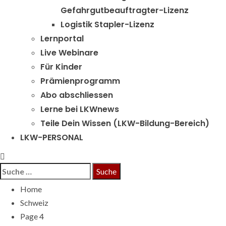
Gefahrgutbeauftragter-Lizenz
Logistik Stapler-Lizenz
Lernportal
Live Webinare
Für Kinder
Prämienprogramm
Abo abschliessen
Lerne bei LKWnews
Teile Dein Wissen (LKW-Bildung-Bereich)
LKW-PERSONAL
Suche
nach:
Home
Schweiz
Page 4