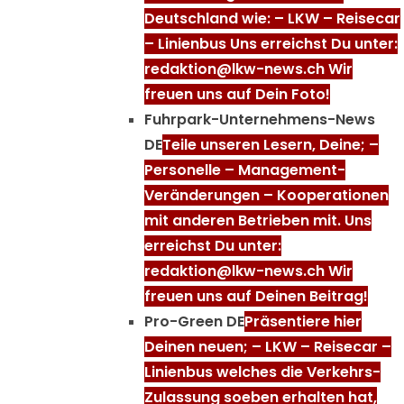
Deutschland wie: – LKW – Reisecar
– Linienbus Uns erreichst Du unter:
redaktion@lkw-news.ch Wir
freuen uns auf Dein Foto!
Fuhrpark-Unternehmens-News
DE
Teile unseren Lesern, Deine; –
Personelle – Management-
Veränderungen – Kooperationen
mit anderen Betrieben mit. Uns
erreichst Du unter:
redaktion@lkw-news.ch Wir
freuen uns auf Deinen Beitrag!
Pro-Green DE
Präsentiere hier
Deinen neuen; – LKW – Reisecar –
Linienbus welches die Verkehrs-
Zulassung soeben erhalten hat,