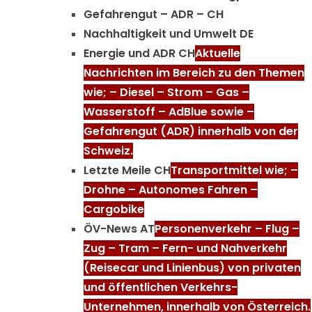
Gefahrengut – ADR – CH
Nachhaltigkeit und Umwelt DE
Energie und ADR CH
Aktuelle
Nachrichten im Bereich zu den Themen
wie; – Diesel – Strom – Gas –
Wasserstoff – AdBlue sowie –
Gefahrengut (ADR) innerhalb von der
Schweiz.
Letzte Meile CH
Transportmittel wie; –
Drohne – Autonomes Fahren –
Cargobike
ÖV-News AT
Personenverkehr – Flug –
Zug – Tram – Fern- und Nahverkehr
(Reisecar und Linienbus) von privaten
und öffentlichen Verkehrs-
Unternehmen, innerhalb von Österreich.