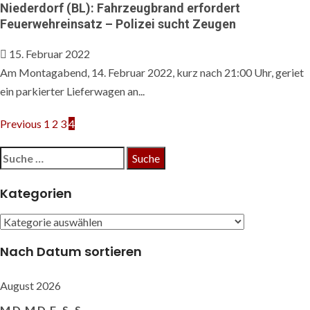
Niederdorf (BL): Fahrzeugbrand erfordert
Feuerwehreinsatz – Polizei sucht Zeugen
15. Februar 2022
Am Montagabend, 14. Februar 2022, kurz nach 21:00 Uhr, geriet
ein parkierter Lieferwagen an...
Beitragsnavigation
Previous
1
2
3
4
Suche
nach:
Kategorien
Kategorien
Nach Datum sortieren
August 2026
M
D
M
D
F
S
S