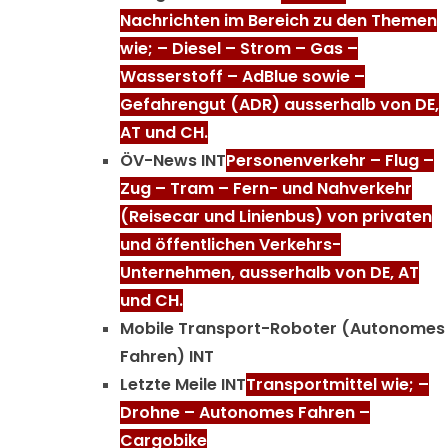
Nachrichten im Bereich zu den Themen
wie; – Diesel – Strom – Gas –
Wasserstoff – AdBlue sowie –
Gefahrengut (ADR) ausserhalb von DE,
AT und CH.
ÖV-News INT
Personenverkehr – Flug –
Zug – Tram – Fern- und Nahverkehr
(Reisecar und Linienbus) von privaten
und öffentlichen Verkehrs-
Unternehmen, ausserhalb von DE, AT
und CH.
Mobile Transport-Roboter (Autonomes
Fahren) INT
Letzte Meile INT
Transportmittel wie; –
Drohne – Autonomes Fahren –
Cargobike