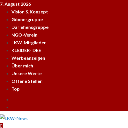
Skip
7. August 2026
to
Vision & Konzept
content
Gönnergruppe
Darlehensgruppe
NGO-Verein
LKW-Mitglieder
KLEIDER-IDEE
Werbeanzeigen
Über mich
Unsere Werte
Offene Stellen
Top
Empfehle
LKWnews
YouTube
weiter
Primary