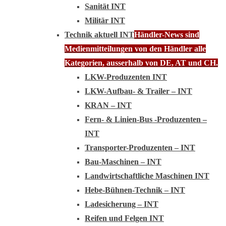
Sanität INT
Militär INT
Technik aktuell INT
Händler-News sind
Medienmitteilungen von den Händler alle
Kategorien, ausserhalb von DE, AT und CH.
LKW-Produzenten INT
LKW-Aufbau- & Trailer – INT
KRAN – INT
Fern- & Linien-Bus -Produzenten –
INT
Transporter-Produzenten – INT
Bau-Maschinen – INT
Landwirtschaftliche Maschinen INT
Hebe-Bühnen-Technik – INT
Ladesicherung – INT
Reifen und Felgen INT