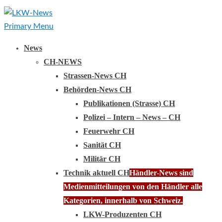
Primary Menu
News
CH-NEWS
Strassen-News CH
Behörden-News CH
Publikationen (Strasse) CH
Polizei – Intern – News – CH
Feuerwehr CH
Sanität CH
Militär CH
Technik aktuell CH
Händler-News sind
Medienmitteilungen von den Händler alle
Kategorien, innerhalb von Schweiz.
LKW-Produzenten CH