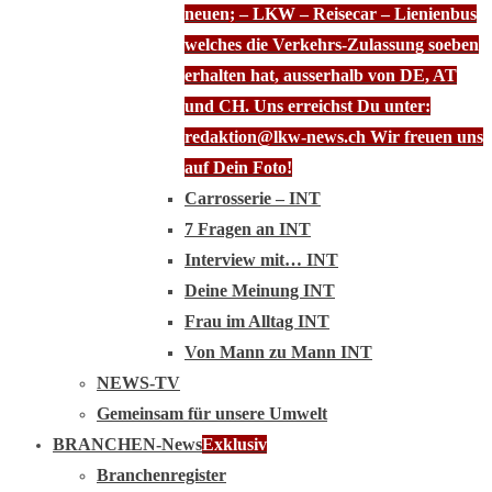
neuen; – LKW – Reisecar – Lienienbus
welches die Verkehrs-Zulassung soeben
erhalten hat, ausserhalb von DE, AT
und CH. Uns erreichst Du unter:
redaktion@lkw-news.ch Wir freuen uns
auf Dein Foto!
Carrosserie – INT
7 Fragen an INT
Interview mit… INT
Deine Meinung INT
Frau im Alltag INT
Von Mann zu Mann INT
NEWS-TV
Gemeinsam für unsere Umwelt
BRANCHEN-News
Exklusiv
Branchenregister