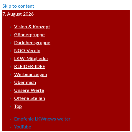
Skip to content
7. August 2026
Vision & Konzept
Gönnergruppe
Darlehensgruppe
NGO-Verein
LKW-Mitglieder
KLEIDER-IDEE
Werbeanzeigen
Über mich
Unsere Werte
Offene Stellen
Top
Empfehle LKWnews weiter
YouTube