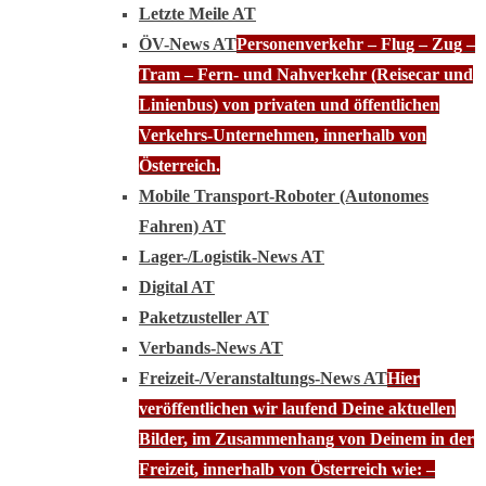
Letzte Meile AT
ÖV-News AT
Personenverkehr – Flug – Zug –
Tram – Fern- und Nahverkehr (Reisecar und
Linienbus) von privaten und öffentlichen
Verkehrs-Unternehmen, innerhalb von
Österreich.
Mobile Transport-Roboter (Autonomes
Fahren) AT
Lager-/Logistik-News AT
Digital AT
Paketzusteller AT
Verbands-News AT
Freizeit-/Veranstaltungs-News AT
Hier
veröffentlichen wir laufend Deine aktuellen
Bilder, im Zusammenhang von Deinem in der
Freizeit, innerhalb von Österreich wie: –