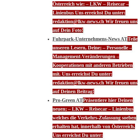
Österreich wie: – LKW – Reisecar –
Linienbus Uns erreichst Du unter:
redaktion@lkw-news.ch Wir freuen uns
auf Dein Foto!
Fuhrpark-Unternehmens-News AT
Teile
unseren Lesern, Deine; – Personelle –
Management-Veränderungen –
Kooperationen mit anderen Betrieben
mit. Uns erreichst Du unter:
redaktion@lkw-news.ch Wir freuen uns
auf Deinen Beitrag!
Pro-Green AT
Präsentiere hier Deinen
neuen; – LKW – Reisecar – Linienbus
welches die Verkehrs-Zulassung soeben
erhalten hat, innerhalb von Österreich.
Uns erreichst Du unter: