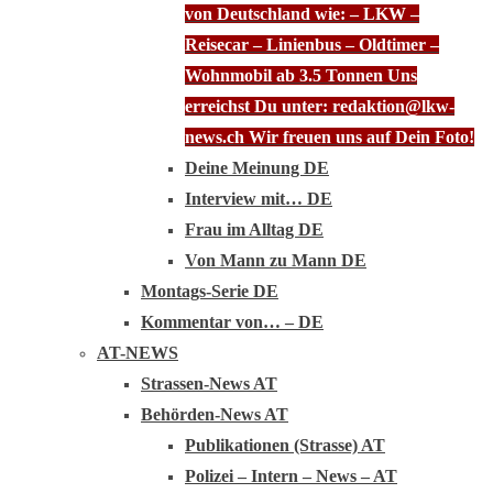
von Deutschland wie: – LKW –
Reisecar – Linienbus – Oldtimer –
Wohnmobil ab 3.5 Tonnen Uns
erreichst Du unter: redaktion@lkw-
news.ch Wir freuen uns auf Dein Foto!
Deine Meinung DE
Interview mit… DE
Frau im Alltag DE
Von Mann zu Mann DE
Montags-Serie DE
Kommentar von… – DE
AT-NEWS
Strassen-News AT
Behörden-News AT
Publikationen (Strasse) AT
Polizei – Intern – News – AT