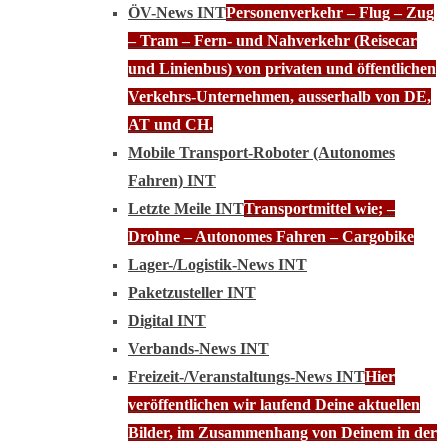
ÖV-News INT
Personenverkehr – Flug – Zug
– Tram – Fern- und Nahverkehr (Reisecar
und Linienbus) von privaten und öffentlichen
Verkehrs-Unternehmen, ausserhalb von DE,
AT und CH.
Mobile Transport-Roboter (Autonomes
Fahren) INT
Letzte Meile INT
Transportmittel wie; –
Drohne – Autonomes Fahren – Cargobike
Lager-/Logistik-News INT
Paketzusteller INT
Digital INT
Verbands-News INT
Freizeit-/Veranstaltungs-News INT
Hier
veröffentlichen wir laufend Deine aktuellen
Bilder, im Zusammenhang von Deinem in der