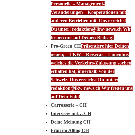
Personelle – Management-
Veränderungen – Kooperationen mit
anderen Betrieben mit. Uns erreichst
Du unter: redaktion@lkw-news.ch Wir
freuen uns auf Deinen Beitrag!
Pro-Green CH
Präsentiere hier Deinen
neuen; – LKW – Reisecar – Linienbus
welches die Verkehrs-Zulassung soeben
erhalten hat, innerhalb von der
Schweiz. Uns erreichst Du unter:
redaktion@lkw-news.ch Wir freuen uns
auf Dein Foto!
Carrosserie – CH
Interview mit… CH
Deine Meinung CH
Frau im Alltag CH