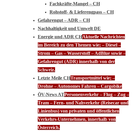
Fachkräfte-Mangel – CH
Rohstoff- & Lieferengpass – CH
Gefahrengut – ADR – CH
Nachhaltigkeit und Umwelt DE
Energie und ADR CH
Aktuelle Nachrichten
im Bereich zu den Themen wie; – Diesel –
Strom – Gas – Wasserstoff – AdBlue sowie –
Gefahrengut (ADR) innerhalb von der
Schweiz.
Letzte Meile CH
Transportmittel wie; –
Drohne – Autonomes Fahren – Cargobike
ÖV-News AT
Personenverkehr – Flug – Zug –
Tram – Fern- und Nahverkehr (Reisecar und
Linienbus) von privaten und öffentlichen
Verkehrs-Unternehmen, innerhalb von
Österreich.