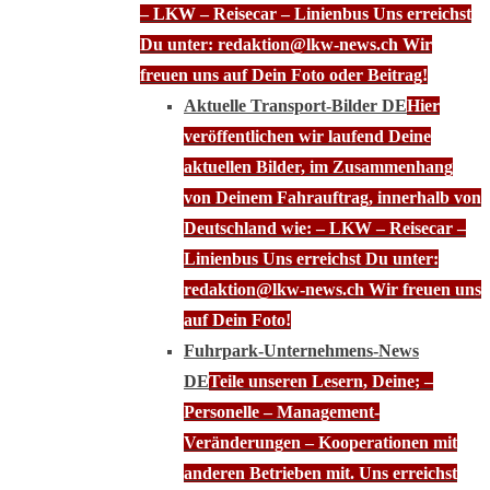
– LKW – Reisecar – Linienbus Uns erreichst
Du unter: redaktion@lkw-news.ch Wir
freuen uns auf Dein Foto oder Beitrag!
Aktuelle Transport-Bilder DE
Hier
veröffentlichen wir laufend Deine
aktuellen Bilder, im Zusammenhang
von Deinem Fahrauftrag, innerhalb von
Deutschland wie: – LKW – Reisecar –
Linienbus Uns erreichst Du unter:
redaktion@lkw-news.ch Wir freuen uns
auf Dein Foto!
Fuhrpark-Unternehmens-News
DE
Teile unseren Lesern, Deine; –
Personelle – Management-
Veränderungen – Kooperationen mit
anderen Betrieben mit. Uns erreichst