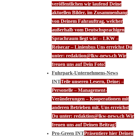
veröffentlichen wir laufend Deine
aktuellen Bilder, im Zusammenhang
von Deinem Fahrauftrag, welcher
außerhalb vom Deutschsprachigen
Sprachraum liegt wie: – LKW –
Reisecar – Linienbus Uns erreichst Du
unter: redaktion@lkw-news.ch Wir
freuen uns auf Dein Foto!
Fuhrpark-Unternehmens-News
INT
Teile unseren Lesern, Deine; –
Personelle – Management-
Veränderungen – Kooperationen mit
anderen Betrieben mit. Uns erreichst
Du unter: redaktion@lkw-news.ch Wir
freuen uns auf Deinen Beitrag!
Pro-Green INT
Präsentiere hier Deinen