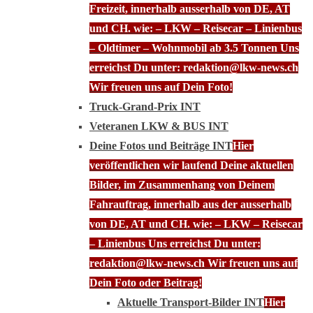
Freizeit, innerhalb ausserhalb von DE, AT
und CH. wie: – LKW – Reisecar – Linienbus
– Oldtimer – Wohnmobil ab 3.5 Tonnen Uns
erreichst Du unter: redaktion@lkw-news.ch
Wir freuen uns auf Dein Foto!
Truck-Grand-Prix INT
Veteranen LKW & BUS INT
Deine Fotos und Beiträge INT
Hier
veröffentlichen wir laufend Deine aktuellen
Bilder, im Zusammenhang von Deinem
Fahrauftrag, innerhalb aus der ausserhalb
von DE, AT und CH. wie: – LKW – Reisecar
– Linienbus Uns erreichst Du unter:
redaktion@lkw-news.ch Wir freuen uns auf
Dein Foto oder Beitrag!
Aktuelle Transport-Bilder INT
Hier