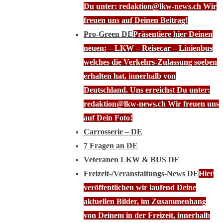
Du unter: redaktion@lkw-news.ch Wir
freuen uns auf Deinen Beitrag!
Pro-Green DE
Präsentiere hier Deinen
neuen; – LKW – Reisecar – Linienbus
welches die Verkehrs-Zulassung soeben
erhalten hat, innerhalb von
Deutschland. Uns erreichst Du unter:
redaktion@lkw-news.ch Wir freuen uns
auf Dein Foto!
Carrosserie – DE
7 Fragen an DE
Veteranen LKW & BUS DE
Freizeit-/Veranstaltungs-News DE
Hier
veröffentlichen wir laufend Deine
aktuellen Bilder, im Zusammenhang
von Deinem in der Freizeit, innerhalb