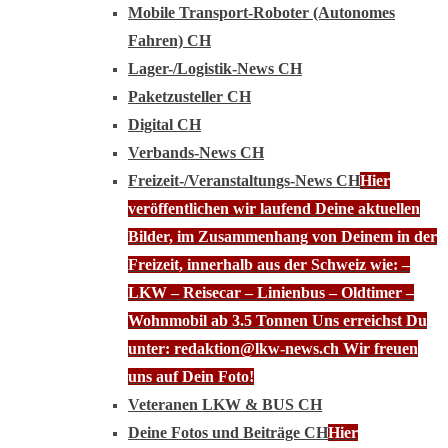
Mobile Transport-Roboter (Autonomes
Fahren) CH
Lager-/Logistik-News CH
Paketzusteller CH
Digital CH
Verbands-News CH
Freizeit-/Veranstaltungs-News CH
Hier
veröffentlichen wir laufend Deine aktuellen
Bilder, im Zusammenhang von Deinem in der
Freizeit, innerhalb aus der Schweiz wie: –
LKW – Reisecar – Linienbus – Oldtimer –
Wohnmobil ab 3.5 Tonnen Uns erreichst Du
unter: redaktion@lkw-news.ch Wir freuen
uns auf Dein Foto!
Veteranen LKW & BUS CH
Deine Fotos und Beiträge CH
Hier