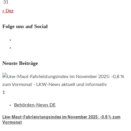
31
« Dez
Folge uns auf Social
Empfehle
LKWnews
YouTube
weiter
Neuste Beiträge
1
Behörden-News DE
Lkw-Maut-Fahrleistungsindex im November 2025: -0,8 % zum
Vormonat