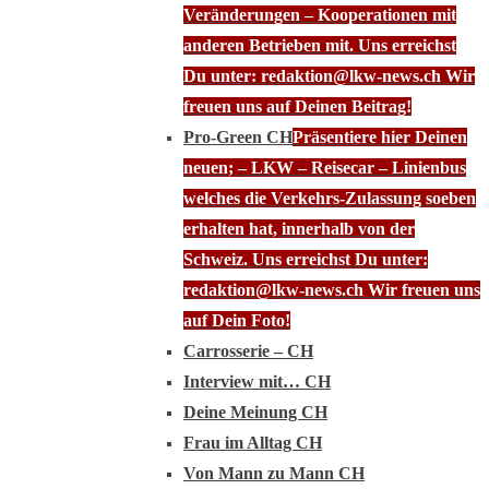
Veränderungen – Kooperationen mit
anderen Betrieben mit. Uns erreichst
Du unter: redaktion@lkw-news.ch Wir
freuen uns auf Deinen Beitrag!
Pro-Green CH
Präsentiere hier Deinen
neuen; – LKW – Reisecar – Linienbus
welches die Verkehrs-Zulassung soeben
erhalten hat, innerhalb von der
Schweiz. Uns erreichst Du unter:
redaktion@lkw-news.ch Wir freuen uns
auf Dein Foto!
Carrosserie – CH
Interview mit… CH
Deine Meinung CH
Frau im Alltag CH
Von Mann zu Mann CH