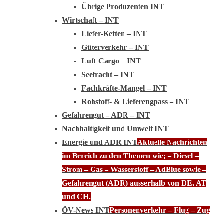
Übrige Produzenten INT
Wirtschaft – INT
Liefer-Ketten – INT
Güterverkehr – INT
Luft-Cargo – INT
Seefracht – INT
Fachkräfte-Mangel – INT
Rohstoff- & Lieferengpass – INT
Gefahrengut – ADR – INT
Nachhaltigkeit und Umwelt INT
Energie und ADR INT
Aktuelle Nachrichten
im Bereich zu den Themen wie; – Diesel –
Strom – Gas – Wasserstoff – AdBlue sowie –
Gefahrengut (ADR) ausserhalb von DE, AT
und CH.
ÖV-News INT
Personenverkehr – Flug – Zug