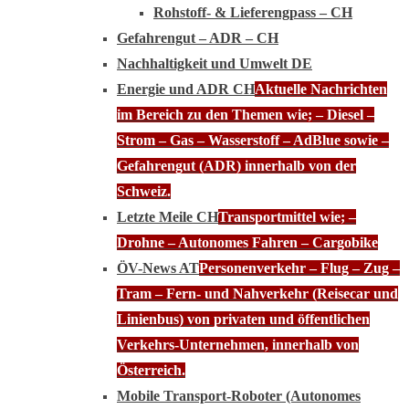
Rohstoff- & Lieferengpass – CH
Gefahrengut – ADR – CH
Nachhaltigkeit und Umwelt DE
Energie und ADR CH
Aktuelle Nachrichten
im Bereich zu den Themen wie; – Diesel –
Strom – Gas – Wasserstoff – AdBlue sowie –
Gefahrengut (ADR) innerhalb von der
Schweiz.
Letzte Meile CH
Transportmittel wie; –
Drohne – Autonomes Fahren – Cargobike
ÖV-News AT
Personenverkehr – Flug – Zug –
Tram – Fern- und Nahverkehr (Reisecar und
Linienbus) von privaten und öffentlichen
Verkehrs-Unternehmen, innerhalb von
Österreich.
Mobile Transport-Roboter (Autonomes