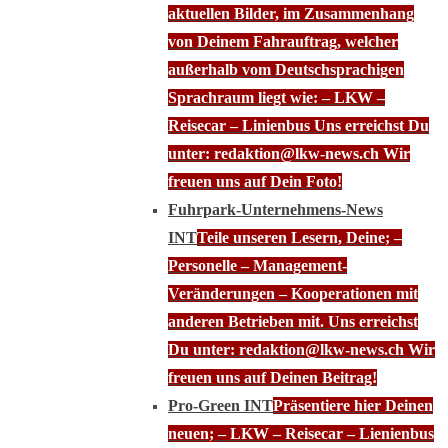
aktuellen Bilder, im Zusammenhang
von Deinem Fahrauftrag, welcher
außerhalb vom Deutschsprachigen
Sprachraum liegt wie: – LKW –
Reisecar – Linienbus Uns erreichst Du
unter: redaktion@lkw-news.ch Wir
freuen uns auf Dein Foto!
Fuhrpark-Unternehmens-News
INT
Teile unseren Lesern, Deine; –
Personelle – Management-
Veränderungen – Kooperationen mit
anderen Betrieben mit. Uns erreichst
Du unter: redaktion@lkw-news.ch Wir
freuen uns auf Deinen Beitrag!
Pro-Green INT
Präsentiere hier Deinen
neuen; – LKW – Reisecar – Lienienbus