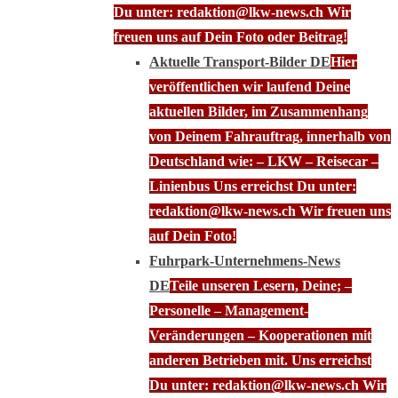
Du unter: redaktion@lkw-news.ch Wir
freuen uns auf Dein Foto oder Beitrag!
Aktuelle Transport-Bilder DE
Hier
veröffentlichen wir laufend Deine
aktuellen Bilder, im Zusammenhang
von Deinem Fahrauftrag, innerhalb von
Deutschland wie: – LKW – Reisecar –
Linienbus Uns erreichst Du unter:
redaktion@lkw-news.ch Wir freuen uns
auf Dein Foto!
Fuhrpark-Unternehmens-News
DE
Teile unseren Lesern, Deine; –
Personelle – Management-
Veränderungen – Kooperationen mit
anderen Betrieben mit. Uns erreichst
Du unter: redaktion@lkw-news.ch Wir