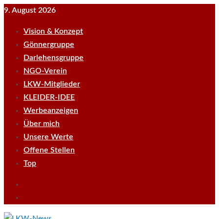
Skip
9. August 2026
to
Vision & Konzept
content
Gönnergruppe
Darlehensgruppe
NGO-Verein
LKW-Mitglieder
KLEIDER-IDEE
Werbeanzeigen
Über mich
Unsere Werte
Offene Stellen
Top
Empfehle
LKWnews
YouTube
weiter