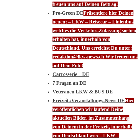
freuen uns auf Deinen Beitrag!
Pro-Green DE
Präsentiere hier Deinen
neuen; – LKW – Reisecar – Linienbus
welches die Verkehrs-Zulassung soeben
erhalten hat, innerhalb von
Deutschland. Uns erreichst Du unter:
redaktion@lkw-news.ch Wir freuen uns
auf Dein Foto!
Carrosserie – DE
7 Fragen an DE
Veteranen LKW & BUS DE
Freizeit-/Veranstaltungs-News DE
Hier
veröffentlichen wir laufend Deine
aktuellen Bilder, im Zusammenhang
von Deinem in der Freizeit, innerhalb
von Deutschland wie: – LKW –