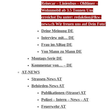
Reisecar – Linienbus – Oldtimer –
Wohnmobil ab 3.5 Tonnen Uns
erreichst Du unter: redaktion@lkw-
news.ch Wir freuen uns auf Dein Foto!
Deine Meinung DE
Interview mit… DE
Frau im Alltag DE
Von Mann zu Mann DE
Montags-Serie DE
Kommentar von… – DE
AT-NEWS
Strassen-News AT
Behörden-News AT
Publikationen (Strasse) AT
Polizei – Intern – News – AT
Feuerwehr AT