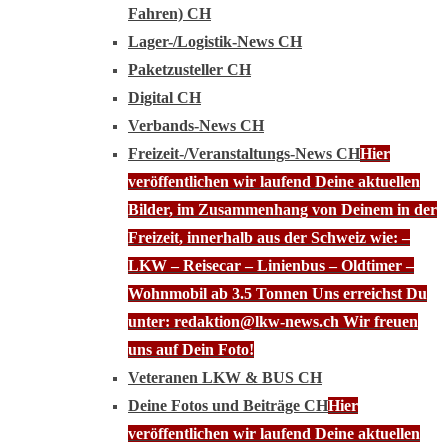
Fahren) CH
Lager-/Logistik-News CH
Paketzusteller CH
Digital CH
Verbands-News CH
Freizeit-/Veranstaltungs-News CH
Hier
veröffentlichen wir laufend Deine aktuellen
Bilder, im Zusammenhang von Deinem in der
Freizeit, innerhalb aus der Schweiz wie: –
LKW – Reisecar – Linienbus – Oldtimer –
Wohnmobil ab 3.5 Tonnen Uns erreichst Du
unter: redaktion@lkw-news.ch Wir freuen
uns auf Dein Foto!
Veteranen LKW & BUS CH
Deine Fotos und Beiträge CH
Hier
veröffentlichen wir laufend Deine aktuellen