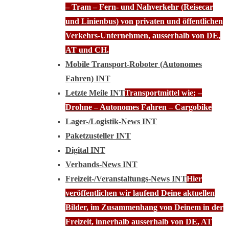
– Tram – Fern- und Nahverkehr (Reisecar
und Linienbus) von privaten und öffentlichen
Verkehrs-Unternehmen, ausserhalb von DE,
AT und CH.
Mobile Transport-Roboter (Autonomes
Fahren) INT
Letzte Meile INT
Transportmittel wie; –
Drohne – Autonomes Fahren – Cargobike
Lager-/Logistik-News INT
Paketzusteller INT
Digital INT
Verbands-News INT
Freizeit-/Veranstaltungs-News INT
Hier
veröffentlichen wir laufend Deine aktuellen
Bilder, im Zusammenhang von Deinem in der
Freizeit, innerhalb ausserhalb von DE, AT