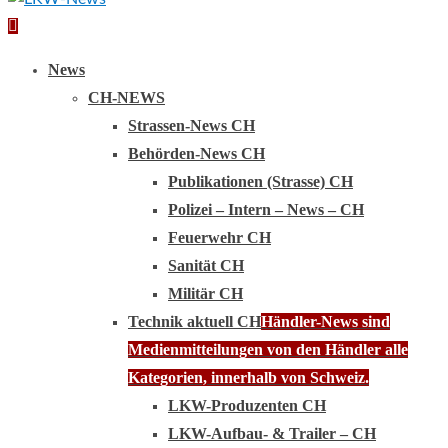
Primary
Menu
News
CH-NEWS
Strassen-News CH
Behörden-News CH
Publikationen (Strasse) CH
Polizei – Intern – News – CH
Feuerwehr CH
Sanität CH
Militär CH
Technik aktuell CH
Händler-News sind
Medienmitteilungen von den Händler alle
Kategorien, innerhalb von Schweiz.
LKW-Produzenten CH
LKW-Aufbau- & Trailer – CH