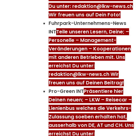
Du unter: redaktion@lkw-news.ch
Wir freuen uns auf Dein Foto!
Fuhrpark-Unternehmens-News
INT
Teile unseren Lesern, Deine; –
Personelle – Management-
Veränderungen – Kooperationen
mit anderen Betrieben mit. Uns
erreichst Du unter:
redaktion@lkw-news.ch Wir
freuen uns auf Deinen Beitrag!
Pro-Green INT
Präsentiere hier
Deinen neuen; – LKW – Reisecar –
Lienienbus welches die Verkehrs-
Zulassung soeben erhalten hat,
ausserhalb von DE, AT und CH. Uns
erreichst Du unter: