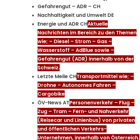
Gefahrengut – ADR – CH
Nachhaltigkeit und Umwelt DE
Energie und ADR CH
Aktuelle
Nachrichten im Bereich zu den Themen
wie; – Diesel – Strom – Gas –
Wasserstoff – AdBlue sowie –
Gefahrengut (ADR) innerhalb von der
Schweiz.
Letzte Meile CH
Transportmittel wie; –
Drohne – Autonomes Fahren –
Cargobike
ÖV-News AT
Personenverkehr – Flug –
Zug – Tram – Fern- und Nahverkehr
(Reisecar und Linienbus) von privaten
und öffentlichen Verkehrs-
Unternehmen, innerhalb von Österreich.