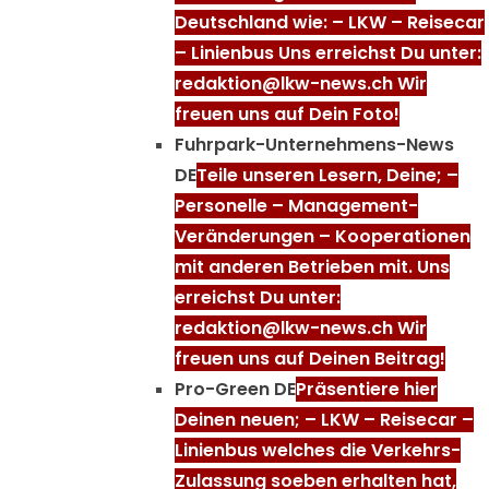
Deutschland wie: – LKW – Reisecar
– Linienbus Uns erreichst Du unter:
redaktion@lkw-news.ch Wir
freuen uns auf Dein Foto!
Fuhrpark-Unternehmens-News
DE
Teile unseren Lesern, Deine; –
Personelle – Management-
Veränderungen – Kooperationen
mit anderen Betrieben mit. Uns
erreichst Du unter:
redaktion@lkw-news.ch Wir
freuen uns auf Deinen Beitrag!
Pro-Green DE
Präsentiere hier
Deinen neuen; – LKW – Reisecar –
Linienbus welches die Verkehrs-
Zulassung soeben erhalten hat,