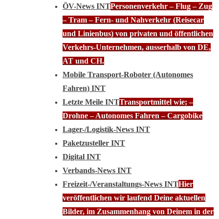
ÖV-News INT
Personenverkehr – Flug – Zug
– Tram – Fern- und Nahverkehr (Reisecar
und Linienbus) von privaten und öffentlichen
Verkehrs-Unternehmen, ausserhalb von DE,
AT und CH.
Mobile Transport-Roboter (Autonomes
Fahren) INT
Letzte Meile INT
Transportmittel wie; –
Drohne – Autonomes Fahren – Cargobike
Lager-/Logistik-News INT
Paketzusteller INT
Digital INT
Verbands-News INT
Freizeit-/Veranstaltungs-News INT
Hier
veröffentlichen wir laufend Deine aktuellen
Bilder, im Zusammenhang von Deinem in der