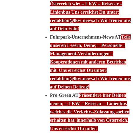
Österreich wie: – LKW – Reisecar –
Linienbus Uns erreichst Du unter:
redaktion@lkw-news.ch Wir freuen uns
auf Dein Foto!
Fuhrpark-Unternehmens-News AT
Teile
unseren Lesern, Deine; – Personelle –
Management-Veränderungen –
Kooperationen mit anderen Betrieben
mit. Uns erreichst Du unter:
redaktion@lkw-news.ch Wir freuen uns
auf Deinen Beitrag!
Pro-Green AT
Präsentiere hier Deinen
neuen; – LKW – Reisecar – Linienbus
welches die Verkehrs-Zulassung soeben
erhalten hat, innerhalb von Österreich.
Uns erreichst Du unter: