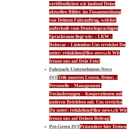
veröffentlichen wir laufend Deine
aktuellen Bilder, im Zusammenhang
von Deinem Fahrauftrag, welcher
außerhalb vom Deutschsprachigen
Sprachraum liegt wie: – LKW –
Reisecar – Linienbus Uns erreichst Du
unter: redaktion@lkw-news.ch Wir
freuen uns auf Dein Foto!
Fuhrpark-Unternehmens-News
INT
Teile unseren Lesern, Deine; –
Personelle – Management-
Veränderungen – Kooperationen mit
anderen Betrieben mit. Uns erreichst
Du unter: redaktion@lkw-news.ch Wir
freuen uns auf Deinen Beitrag!
Pro-Green INT
Präsentiere hier Deinen