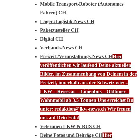
Mobile Transport-Roboter (Autonomes
Fahren) CH
Lager-/Logistik-News CH
Paketzusteller CH
Digital CH
Verbands-News CH
Freizeit-/Veranstaltungs-News CH
Hier
veröffentlichen wir laufend Deine aktuellen
Bilder, im Zusammenhang von Deinem in der
Freizeit, innerhalb aus der Schweiz wie: –
LKW – Reisecar – Linienbus – Oldtimer –
Wohnmobil ab 3.5 Tonnen Uns erreichst Du
unter: redaktion@lkw-news.ch Wir freuen
uns auf Dein Foto!
Veteranen LKW & BUS CH
Deine Fotos und Beiträge CH
Hier