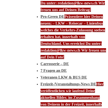
Du unter: redaktion@lkw-news.ch Wir
freuen uns auf Deinen Beitrag!
Pro-Green DE
Präsentiere hier Deinen
neuen; – LKW – Reisecar – Linienbus
welches die Verkehrs-Zulassung soeben
erhalten hat, innerhalb von
Deutschland. Uns erreichst Du unter:
redaktion@lkw-news.ch Wir freuen uns
auf Dein Foto!
Carrosserie – DE
7 Fragen an DE
Veteranen LKW & BUS DE
Freizeit-/Veranstaltungs-News DE
Hier
veröffentlichen wir laufend Deine
aktuellen Bilder, im Zusammenhang
von Deinem in der Freizeit, innerhalb