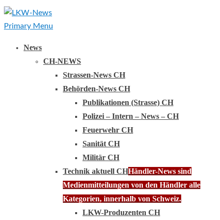
Primary Menu
News
CH-NEWS
Strassen-News CH
Behörden-News CH
Publikationen (Strasse) CH
Polizei – Intern – News – CH
Feuerwehr CH
Sanität CH
Militär CH
Technik aktuell CH
Händler-News sind
Medienmitteilungen von den Händler alle
Kategorien, innerhalb von Schweiz.
LKW-Produzenten CH