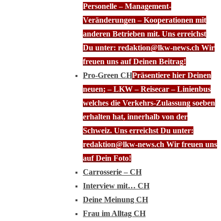
Personelle – Management-
Veränderungen – Kooperationen mit
anderen Betrieben mit. Uns erreichst
Du unter: redaktion@lkw-news.ch Wir
freuen uns auf Deinen Beitrag!
Pro-Green CH
Präsentiere hier Deinen
neuen; – LKW – Reisecar – Linienbus
welches die Verkehrs-Zulassung soeben
erhalten hat, innerhalb von der
Schweiz. Uns erreichst Du unter:
redaktion@lkw-news.ch Wir freuen uns
auf Dein Foto!
Carrosserie – CH
Interview mit… CH
Deine Meinung CH
Frau im Alltag CH