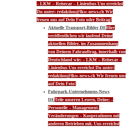
– LKW – Reisecar – Linienbus Uns erreichst
Du unter: redaktion@lkw-news.ch Wir
freuen uns auf Dein Foto oder Beitrag!
Aktuelle Transport-Bilder DE
Hier
veröffentlichen wir laufend Deine
aktuellen Bilder, im Zusammenhang
von Deinem Fahrauftrag, innerhalb von
Deutschland wie: – LKW – Reisecar –
Linienbus Uns erreichst Du unter:
redaktion@lkw-news.ch Wir freuen uns
auf Dein Foto!
Fuhrpark-Unternehmens-News
DE
Teile unseren Lesern, Deine; –
Personelle – Management-
Veränderungen – Kooperationen mit
anderen Betrieben mit. Uns erreichst