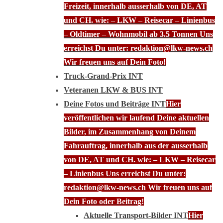
Freizeit, innerhalb ausserhalb von DE, AT
und CH. wie: – LKW – Reisecar – Linienbus
– Oldtimer – Wohnmobil ab 3.5 Tonnen Uns
erreichst Du unter: redaktion@lkw-news.ch
Wir freuen uns auf Dein Foto!
Truck-Grand-Prix INT
Veteranen LKW & BUS INT
Deine Fotos und Beiträge INT
Hier
veröffentlichen wir laufend Deine aktuellen
Bilder, im Zusammenhang von Deinem
Fahrauftrag, innerhalb aus der ausserhalb
von DE, AT und CH. wie: – LKW – Reisecar
– Linienbus Uns erreichst Du unter:
redaktion@lkw-news.ch Wir freuen uns auf
Dein Foto oder Beitrag!
Aktuelle Transport-Bilder INT
Hier