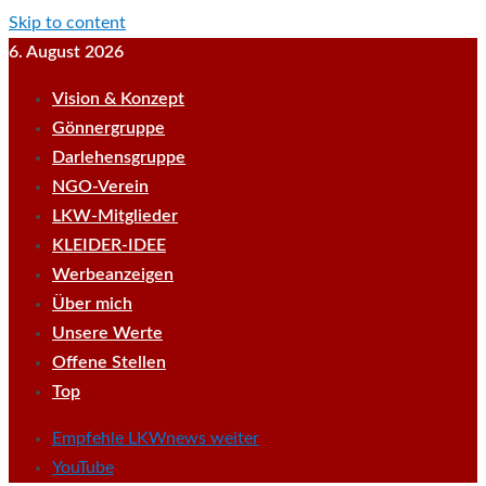
Skip to content
6. August 2026
Vision & Konzept
Gönnergruppe
Darlehensgruppe
NGO-Verein
LKW-Mitglieder
KLEIDER-IDEE
Werbeanzeigen
Über mich
Unsere Werte
Offene Stellen
Top
Empfehle LKWnews weiter
YouTube