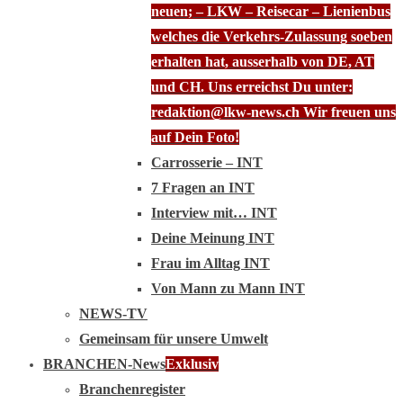
neuen; – LKW – Reisecar – Lienienbus
welches die Verkehrs-Zulassung soeben
erhalten hat, ausserhalb von DE, AT
und CH. Uns erreichst Du unter:
redaktion@lkw-news.ch Wir freuen uns
auf Dein Foto!
Carrosserie – INT
7 Fragen an INT
Interview mit… INT
Deine Meinung INT
Frau im Alltag INT
Von Mann zu Mann INT
NEWS-TV
Gemeinsam für unsere Umwelt
BRANCHEN-News
Exklusiv
Branchenregister