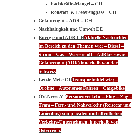
Fachkräfte-Mangel – CH
Rohstoff- & Lieferengpass – CH
Gefahrengut – ADR – CH
Nachhaltigkeit und Umwelt DE
Energie und ADR CH
Aktuelle Nachrichten
im Bereich zu den Themen wie; – Diesel –
Strom – Gas – Wasserstoff – AdBlue sowie –
Gefahrengut (ADR) innerhalb von der
Schweiz.
Letzte Meile CH
Transportmittel wie; –
Drohne – Autonomes Fahren – Cargobike
ÖV-News AT
Personenverkehr – Flug – Zug –
Tram – Fern- und Nahverkehr (Reisecar und
Linienbus) von privaten und öffentlichen
Verkehrs-Unternehmen, innerhalb von
Österreich.