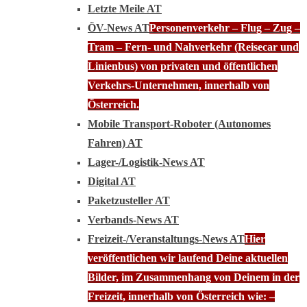
Letzte Meile AT
ÖV-News AT
Personenverkehr – Flug – Zug –
Tram – Fern- und Nahverkehr (Reisecar und
Linienbus) von privaten und öffentlichen
Verkehrs-Unternehmen, innerhalb von
Österreich.
Mobile Transport-Roboter (Autonomes
Fahren) AT
Lager-/Logistik-News AT
Digital AT
Paketzusteller AT
Verbands-News AT
Freizeit-/Veranstaltungs-News AT
Hier
veröffentlichen wir laufend Deine aktuellen
Bilder, im Zusammenhang von Deinem in der
Freizeit, innerhalb von Österreich wie: –