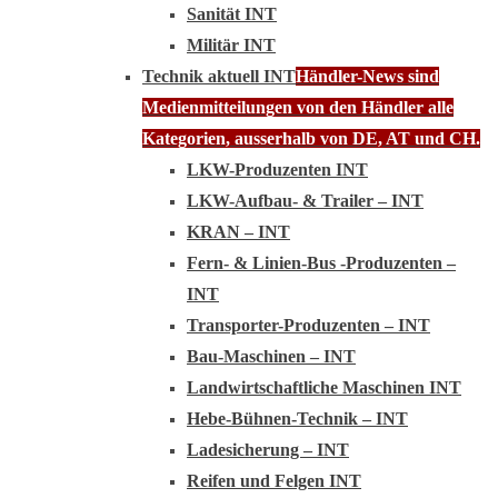
Sanität INT
Militär INT
Technik aktuell INT
Händler-News sind
Medienmitteilungen von den Händler alle
Kategorien, ausserhalb von DE, AT und CH.
LKW-Produzenten INT
LKW-Aufbau- & Trailer – INT
KRAN – INT
Fern- & Linien-Bus -Produzenten –
INT
Transporter-Produzenten – INT
Bau-Maschinen – INT
Landwirtschaftliche Maschinen INT
Hebe-Bühnen-Technik – INT
Ladesicherung – INT
Reifen und Felgen INT