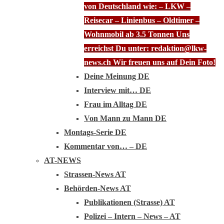
von Deutschland wie: – LKW –
Reisecar – Linienbus – Oldtimer –
Wohnmobil ab 3.5 Tonnen Uns
erreichst Du unter: redaktion@lkw-
news.ch Wir freuen uns auf Dein Foto!
Deine Meinung DE
Interview mit… DE
Frau im Alltag DE
Von Mann zu Mann DE
Montags-Serie DE
Kommentar von… – DE
AT-NEWS
Strassen-News AT
Behörden-News AT
Publikationen (Strasse) AT
Polizei – Intern – News – AT