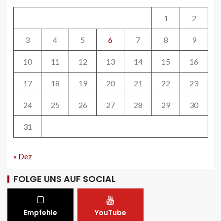
1
2
ÖV-NEWS CH
Tramhaltestelle «Bahnhofquai» wird
3
4
5
6
7
8
9
barrierefrei: Sanierungsarbeiten
starten Mitte Dezember
27
10
11
12
13
14
15
16
17
18
19
20
21
22
23
ÖV-NEWS CH
Fahrplan 2026: Angebotsausbau auf
24
25
26
27
28
29
30
diversen Linien
28
31
STRASSEN-NEWS CH
« Dez
A13 Landquart-Sarganserland:
Baustelle in Winterpause
FOLGE UNS AUF SOCIAL
29
Empfehle
YouTube
STRASSEN-NEWS CH