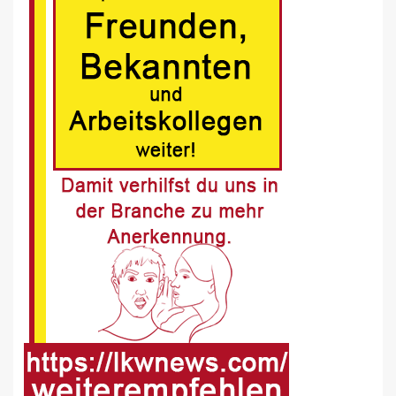
MAN Engines präsentiert nächste
Generation der bewährten Baureihe
MAN E32
7
BLAULICHT DE
Schwerverletzter Fussgänger nach
Unfall in Buer
8
BLAULICHT DE
Offenburg, A5 – Zwei Unfälle legen
Berufsverkehr lahm
9
FUHRPARK-UNTERNEHMENS-NEWS DE
Sattelauflieger im Kundeneinsatz
beim Bau mobiler Strassen