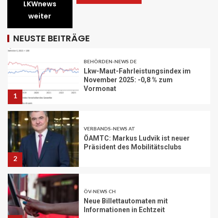
A1 Nordumfahrung Zürich: Sanierung
LKWnews
der 2. Röhre des Gubristtunnels
weiter
abgeschlossen
30
NEUSTE BEITRÄGE
BEHÖRDEN-NEWS DE
Lkw-Maut-Fahrleistungsindex im
November 2025: -0,8 % zum
Vormonat
1
VERBANDS-NEWS AT
ÖAMTC: Markus Ludvik ist neuer
Präsident des Mobilitätsclubs
2
ÖV-NEWS CH
Neue Billettautomaten mit
Informationen in Echtzeit
3