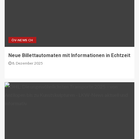
17
PAKETZUSTELLER DE
Deutsche Post erweitert
Serviceangebot in Partnerfilialen:
Kooperation mit Western Union
ÖV-NEWS CH
ermöglicht weltweite Geldtransfers
18
Neue Billettautomaten mit Informationen in Echtzeit
LETZTE MEILE DE
PAKETZUSTELLER DE
8. Dezember 2025
DHL startet Aufbau eigener E-LKW-
Ladeparks an seinen deutschen
Paketzentren
19
BLAULICHT DE
TECHNIK AKTUELL
Mannheim: Lkw in Vollbrand
20