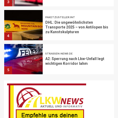
PAKETZUSTELLER INT
DHL: Die ungewöhnlichsten
Transporte 2025 – von Antilopen bis
zu Kunstskulpturen
4
STRASSEN-NEWS DE
A2: Sperrung nach Lkw-Unfall legt
wichtigen Korridor lahm
5
BRANCHEN-NEWS (DE)
Volvo Trucks erhält Deutschen
Nachhaltigkeitspreis
6
BRANCHEN-NEWS (DE)