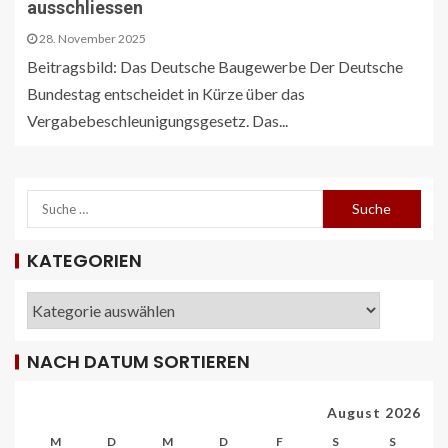
ausschliessen
28. November 2025
Beitragsbild: Das Deutsche Baugewerbe Der Deutsche
Bundestag entscheidet in Kürze über das
Vergabebeschleunigungsgesetz. Das...
KATEGORIEN
NACH DATUM SORTIEREN
REISECAR- UND LINIENBUS-PRODUZENTEN
DE
RDA-Projekt soll Lade- und
Infrastrukturbedarf von elektrisch
August 2026
betriebenen Reisebussen ermitteln
26
M
D
M
D
F
S
S