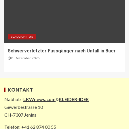
Vormonat
1
VERBANDS-NEWS AT
ÖAMTC: Markus Ludvik ist neuer
Präsident des Mobilitätsclubs
BLAULICHT DE
2
Schwerverletzter Fussgänger nach Unfall in Buer
8. Dezember 2025
ÖV-NEWS CH
Neue Billettautomaten mit
Informationen in Echtzeit
3
KONTAKT
PAKETZUSTELLER INT
Nabholz-
LKWnews.com
&
KLEIDER-IDEE
DHL: Die ungewöhnlichsten
Gewerbestrasse 10
Transporte 2025 – von Antilopen bis
zu Kunstskulpturen
CH-7307 Jenins
4
Telefon: +41 62 874 00 55