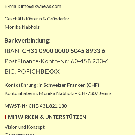
E-Mail:
info@lkwnews.com
STRASSEN-NEWS DE
A2: Sperrung nach Lkw-Unfall legt
Geschäftsführerin & Gründerin:
wichtigen Korridor lahm
Monika Nabholz
5
Bankverbindung:
IBAN:
CH31 0900 0000 6045 8933 6
PostFinance-Konto-Nr.: 60-458 933-6
BIC: POFICHBEXXX
Kontoführung:
in
Schweizer Franken (CHF)
Kontoinhaberin: Monika Nabholz – CH-7307 Jenins
MWST-Nr CHE-431.821.130
MITWIRKEN & UNTERSTÜTZEN
Vision und Konzept
Gönnergruppe