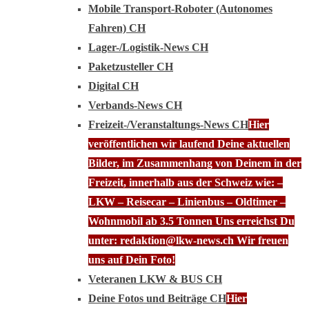
Mobile Transport-Roboter (Autonomes
Fahren) CH
Lager-/Logistik-News CH
Paketzusteller CH
Digital CH
Verbands-News CH
Freizeit-/Veranstaltungs-News CH
Hier
veröffentlichen wir laufend Deine aktuellen
Bilder, im Zusammenhang von Deinem in der
Freizeit, innerhalb aus der Schweiz wie: –
LKW – Reisecar – Linienbus – Oldtimer –
Wohnmobil ab 3.5 Tonnen Uns erreichst Du
unter: redaktion@lkw-news.ch Wir freuen
uns auf Dein Foto!
Veteranen LKW & BUS CH
Deine Fotos und Beiträge CH
Hier