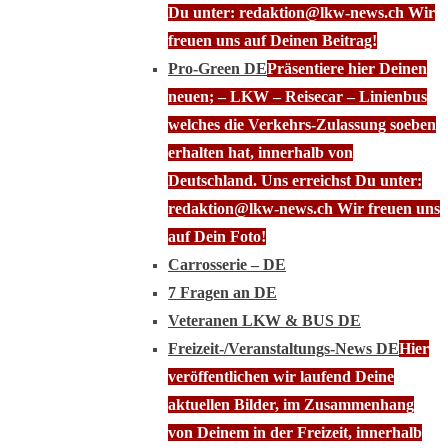
Du unter: redaktion@lkw-news.ch Wir
freuen uns auf Deinen Beitrag!
Pro-Green DE
Präsentiere hier Deinen
neuen; – LKW – Reisecar – Linienbus
welches die Verkehrs-Zulassung soeben
erhalten hat, innerhalb von
Deutschland. Uns erreichst Du unter:
redaktion@lkw-news.ch Wir freuen uns
auf Dein Foto!
Carrosserie – DE
7 Fragen an DE
Veteranen LKW & BUS DE
Freizeit-/Veranstaltungs-News DE
Hier
veröffentlichen wir laufend Deine
aktuellen Bilder, im Zusammenhang
von Deinem in der Freizeit, innerhalb