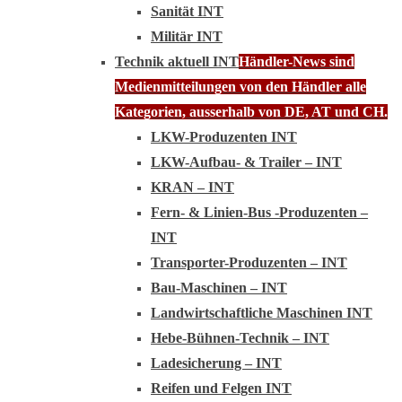
Sanität INT
Militär INT
Technik aktuell INT
Händler-News sind
Medienmitteilungen von den Händler alle
Kategorien, ausserhalb von DE, AT und CH.
LKW-Produzenten INT
LKW-Aufbau- & Trailer – INT
KRAN – INT
Fern- & Linien-Bus -Produzenten –
INT
Transporter-Produzenten – INT
Bau-Maschinen – INT
Landwirtschaftliche Maschinen INT
Hebe-Bühnen-Technik – INT
Ladesicherung – INT
Reifen und Felgen INT