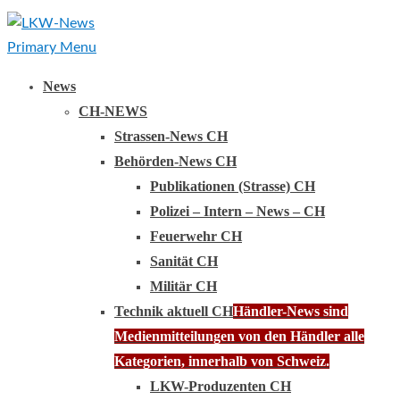
Primary Menu
News
CH-NEWS
Strassen-News CH
Behörden-News CH
Publikationen (Strasse) CH
Polizei – Intern – News – CH
Feuerwehr CH
Sanität CH
Militär CH
Technik aktuell CH
Händler-News sind
Medienmitteilungen von den Händler alle
Kategorien, innerhalb von Schweiz.
LKW-Produzenten CH