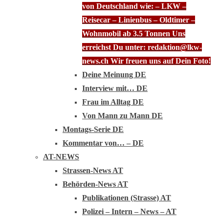
von Deutschland wie: – LKW –
Reisecar – Linienbus – Oldtimer –
Wohnmobil ab 3.5 Tonnen Uns
erreichst Du unter: redaktion@lkw-
news.ch Wir freuen uns auf Dein Foto!
Deine Meinung DE
Interview mit… DE
Frau im Alltag DE
Von Mann zu Mann DE
Montags-Serie DE
Kommentar von… – DE
AT-NEWS
Strassen-News AT
Behörden-News AT
Publikationen (Strasse) AT
Polizei – Intern – News – AT