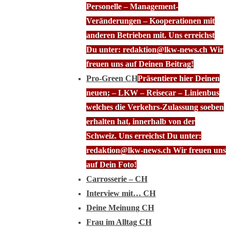
Personelle – Management-
Veränderungen – Kooperationen mit
anderen Betrieben mit. Uns erreichst
Du unter: redaktion@lkw-news.ch Wir
freuen uns auf Deinen Beitrag!
Pro-Green CH
Präsentiere hier Deinen
neuen; – LKW – Reisecar – Linienbus
welches die Verkehrs-Zulassung soeben
erhalten hat, innerhalb von der
Schweiz. Uns erreichst Du unter:
redaktion@lkw-news.ch Wir freuen uns
auf Dein Foto!
Carrosserie – CH
Interview mit… CH
Deine Meinung CH
Frau im Alltag CH