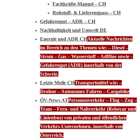
Fachkräfte-Mangel – CH
Rohstoff- & Lieferengpass – CH
Gefahrengut – ADR – CH
Nachhaltigkeit und Umwelt DE
Energie und ADR CH
Aktuelle Nachrichten
im Bereich zu den Themen wie; – Diesel –
Strom – Gas – Wasserstoff – AdBlue sowie –
Gefahrengut (ADR) innerhalb von der
Schweiz.
Letzte Meile CH
Transportmittel wie; –
Drohne – Autonomes Fahren – Cargobike
ÖV-News AT
Personenverkehr – Flug – Zug –
Tram – Fern- und Nahverkehr (Reisecar und
Linienbus) von privaten und öffentlichen
Verkehrs-Unternehmen, innerhalb von
Österreich.