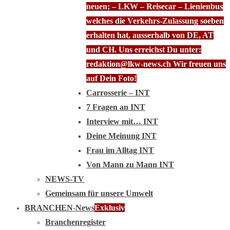
neuen; – LKW – Reisecar – Lienienbus
welches die Verkehrs-Zulassung soeben
erhalten hat, ausserhalb von DE, AT
und CH. Uns erreichst Du unter:
redaktion@lkw-news.ch Wir freuen uns
auf Dein Foto!
Carrosserie – INT
7 Fragen an INT
Interview mit… INT
Deine Meinung INT
Frau im Alltag INT
Von Mann zu Mann INT
NEWS-TV
Gemeinsam für unsere Umwelt
BRANCHEN-News
Exklusiv
Branchenregister