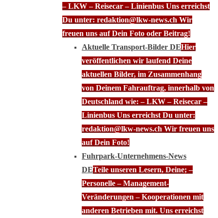
– LKW – Reisecar – Linienbus Uns erreichst
Du unter: redaktion@lkw-news.ch Wir
freuen uns auf Dein Foto oder Beitrag!
Aktuelle Transport-Bilder DE
Hier
veröffentlichen wir laufend Deine
aktuellen Bilder, im Zusammenhang
von Deinem Fahrauftrag, innerhalb von
Deutschland wie: – LKW – Reisecar –
Linienbus Uns erreichst Du unter:
redaktion@lkw-news.ch Wir freuen uns
auf Dein Foto!
Fuhrpark-Unternehmens-News
DE
Teile unseren Lesern, Deine; –
Personelle – Management-
Veränderungen – Kooperationen mit
anderen Betrieben mit. Uns erreichst