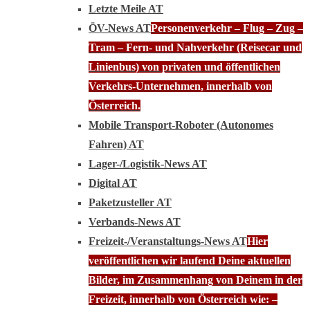
Letzte Meile AT
ÖV-News AT
Personenverkehr – Flug – Zug –
Tram – Fern- und Nahverkehr (Reisecar und
Linienbus) von privaten und öffentlichen
Verkehrs-Unternehmen, innerhalb von
Österreich.
Mobile Transport-Roboter (Autonomes
Fahren) AT
Lager-/Logistik-News AT
Digital AT
Paketzusteller AT
Verbands-News AT
Freizeit-/Veranstaltungs-News AT
Hier
veröffentlichen wir laufend Deine aktuellen
Bilder, im Zusammenhang von Deinem in der
Freizeit, innerhalb von Österreich wie: –