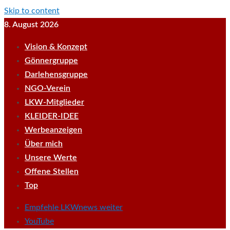
Skip to content
8. August 2026
Vision & Konzept
Gönnergruppe
Darlehensgruppe
NGO-Verein
LKW-Mitglieder
KLEIDER-IDEE
Werbeanzeigen
Über mich
Unsere Werte
Offene Stellen
Top
Empfehle LKWnews weiter
YouTube