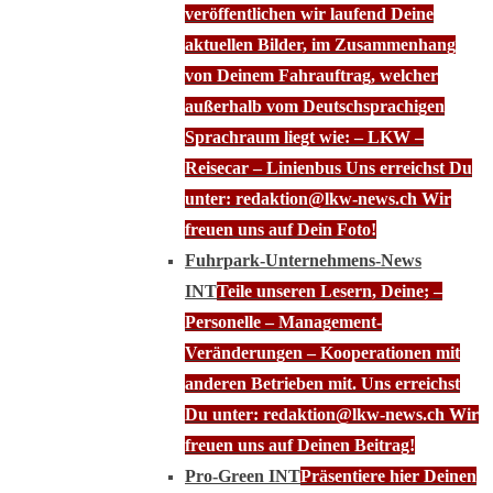
veröffentlichen wir laufend Deine
aktuellen Bilder, im Zusammenhang
von Deinem Fahrauftrag, welcher
außerhalb vom Deutschsprachigen
Sprachraum liegt wie: – LKW –
Reisecar – Linienbus Uns erreichst Du
unter: redaktion@lkw-news.ch Wir
freuen uns auf Dein Foto!
Fuhrpark-Unternehmens-News
INT
Teile unseren Lesern, Deine; –
Personelle – Management-
Veränderungen – Kooperationen mit
anderen Betrieben mit. Uns erreichst
Du unter: redaktion@lkw-news.ch Wir
freuen uns auf Deinen Beitrag!
Pro-Green INT
Präsentiere hier Deinen