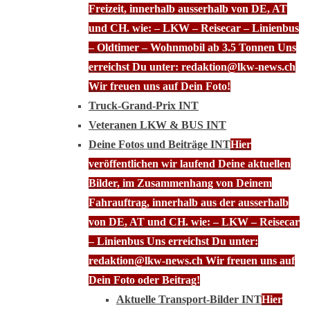
Freizeit, innerhalb ausserhalb von DE, AT
und CH. wie: – LKW – Reisecar – Linienbus
– Oldtimer – Wohnmobil ab 3.5 Tonnen Uns
erreichst Du unter: redaktion@lkw-news.ch
Wir freuen uns auf Dein Foto!
Truck-Grand-Prix INT
Veteranen LKW & BUS INT
Deine Fotos und Beiträge INT
Hier
veröffentlichen wir laufend Deine aktuellen
Bilder, im Zusammenhang von Deinem
Fahrauftrag, innerhalb aus der ausserhalb
von DE, AT und CH. wie: – LKW – Reisecar
– Linienbus Uns erreichst Du unter:
redaktion@lkw-news.ch Wir freuen uns auf
Dein Foto oder Beitrag!
Aktuelle Transport-Bilder INT
Hier