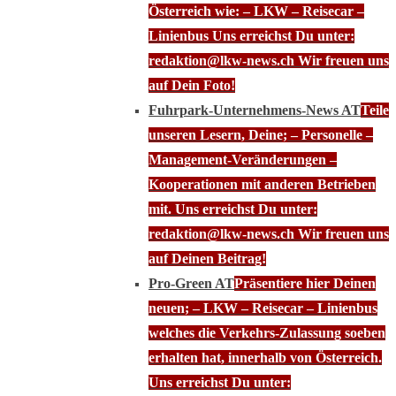
Österreich wie: – LKW – Reisecar –
Linienbus Uns erreichst Du unter:
redaktion@lkw-news.ch Wir freuen uns
auf Dein Foto!
Fuhrpark-Unternehmens-News AT
Teile
unseren Lesern, Deine; – Personelle –
Management-Veränderungen –
Kooperationen mit anderen Betrieben
mit. Uns erreichst Du unter:
redaktion@lkw-news.ch Wir freuen uns
auf Deinen Beitrag!
Pro-Green AT
Präsentiere hier Deinen
neuen; – LKW – Reisecar – Linienbus
welches die Verkehrs-Zulassung soeben
erhalten hat, innerhalb von Österreich.
Uns erreichst Du unter: