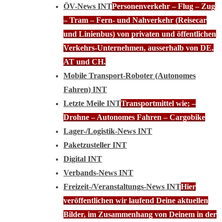
ÖV-News INT
Personenverkehr – Flug – Zug
– Tram – Fern- und Nahverkehr (Reisecar
und Linienbus) von privaten und öffentlichen
Verkehrs-Unternehmen, ausserhalb von DE,
AT und CH.
Mobile Transport-Roboter (Autonomes
Fahren) INT
Letzte Meile INT
Transportmittel wie; –
Drohne – Autonomes Fahren – Cargobike
Lager-/Logistik-News INT
Paketzusteller INT
Digital INT
Verbands-News INT
Freizeit-/Veranstaltungs-News INT
Hier
veröffentlichen wir laufend Deine aktuellen
Bilder, im Zusammenhang von Deinem in der