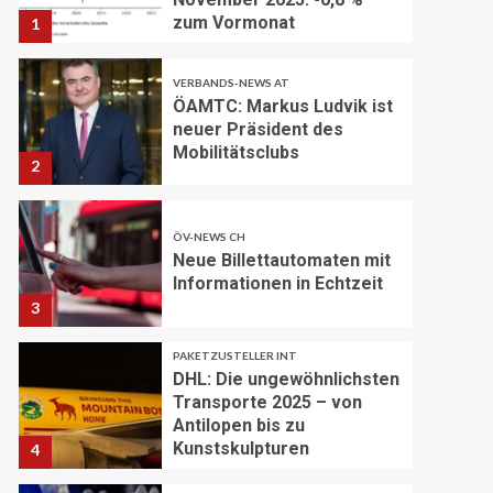
zum Vormonat
1
VERBANDS-NEWS AT
ÖAMTC: Markus Ludvik ist
neuer Präsident des
Mobilitätsclubs
2
ÖV-NEWS CH
Neue Billettautomaten mit
Informationen in Echtzeit
3
PAKETZUSTELLER INT
DHL: Die ungewöhnlichsten
Transporte 2025 – von
Antilopen bis zu
Kunstskulpturen
4