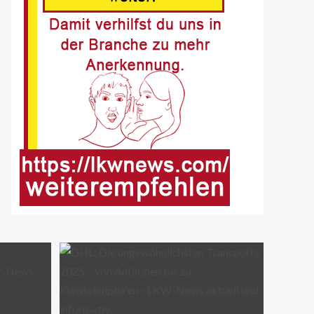
Buer
8
BLAULICHT DE
Offenburg, A5 – Zwei
Unfälle legen
Berufsverkehr lahm
9
FUHRPARK-UNTERNEHMENS-NEWS
DE
Sattelauflieger im
Kundeneinsatz beim Bau
mobiler Strassen
10
PUBLIKATIONEN (STRASSE) DE
„Alles im Tacho?!“ macht
Lenk- und Ruhezeiten
begreifbar
11