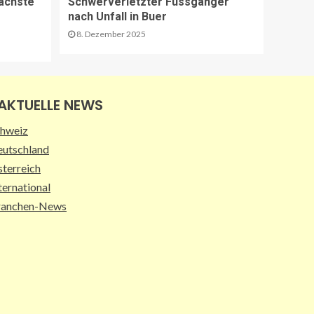
ächste
Schwerverletzter Fussgänger
Sperrung Eyholztunnel in
nach Unfall in Buer
Fahrtrichtung Brig
15
8. Dezember 2025
BRANCHEN-NEWS (DE)
CO2 nur im Sprudelwasser
AKTUELLE NEWS
16
hweiz
utschland
NACHHALTIGKEIT UND UMWELT DE
terreich
Entwaldungsverordnung:
Baugewerbe begrüsst EU-
ternational
Einigung
ranchen-News
17
PAKETZUSTELLER DE
Deutsche Post erweitert
Serviceangebot in
Partnerfilialen:
Kooperation mit Western
18
Union ermöglicht