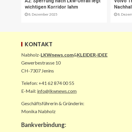
A2: Sperrung nach Lkw-Unfall legt
Volvo T
wichtigen Korridor lahm
Nachhal
8. Dezember 2025
8. Dezem
KONTAKT
Nabholz-
LKWnews.com
&
KLEIDER-IDEE
Gewerbestrasse 10
CH-7307 Jenins
Telefon: +41 62 874 00 55
E-Mail:
info@lkwnews.com
Geschäftsführerin & Gründerin:
Monika Nabholz
Bankverbindung: