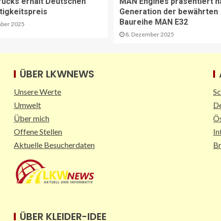
rucks erhält Deutschen
MAN Engines präsentiert n
tigkeitspreis
Generation der bewährten
Baureihe MAN E32
ber 2025
8. Dezember 2025
ÜBER LKWNEWS
Unsere Werte
Sc
Umwelt
De
Über mich
Ös
Offene Stellen
In
Aktuelle Besucherdaten
B
ÜBER KLEIDER-IDEE