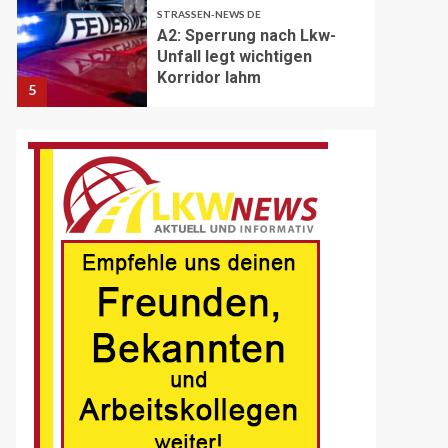
STRASSEN-NEWS DE
A2: Sperrung nach Lkw-
Unfall legt wichtigen
Korridor lahm
5
BRANCHEN-NEWS (DE)
Volvo Trucks erhält
Deutschen
Nachhaltigkeitspreis
6
BRANCHEN-NEWS (DE)
MAN Engines präsentiert
nächste Generation der
bewährten Baureihe MAN
E32
7
BLAULICHT DE
Schwerverletzter
Fussgänger nach Unfall in