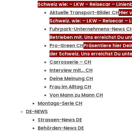
Schweiz wie: – LKW – Reisecar – Linien
Aktuelle Transport-Bilder CH
Hier 
Schweiz. wie: – LKW – Reisecar – 
Fuhrpark-Unternehmens-News C
Betrieben mit. Uns erreichst Du u
Pro-Green CH
Präsentiere hier De
der Schweiz. Uns erreichst Du unt
Carrosserie – CH
Interview mit… CH
Deine Meinung CH
Frau im Alltag CH
Von Mann zu Mann CH
Montags-Serie CH
DE-NEWS
Strassen-News DE
Behörden-News DE