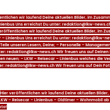
fentlichen wir laufend Deine aktuellen Bilder, im Zus
nienbus Uns erreichst Du unter: redaktion@lkw-news.ch
veröffentlichen wir laufend Deine aktuellen Bilder, i
 – Linienbus Uns erreichst Du unter: redaktion@lkw-ne
Teile unseren Lesern, Deine; – Personelle – Managem
nter: redaktion@lkw-news.ch Wir freuen uns auf Deinen 
nen neuen; – LKW – Reisecar – Linienbus welches die V
er: redaktion@lkw-news.ch Wir freuen uns auf Dein Fot
E
Hier veröffentlichen wir laufend Deine aktuellen Bilde
LKW – Reisecar – Linienbus – Oldtimer – Wohnmobil ab
oto!