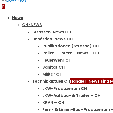
Primary
Menu
News
CH-NEWS
Strassen-News CH
Behörden-News CH
Publikationen (Strasse) CH
Polizei – Intern – News – CH
Feuerwehr CH
Sanität CH
Militär CH
Technik aktuell CH
Händler-News sind M
LKW-Produzenten CH
LKW-Aufbau- & Trailer – CH
KRAN – CH
Fern- & Linien-Bus -Produzenten 