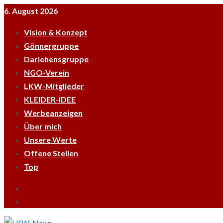
Skip
6. August 2026
to
Vision & Konzept
content
Gönnergruppe
Darlehensgruppe
NGO-Verein
LKW-Mitglieder
KLEIDER-IDEE
Werbeanzeigen
Über mich
Unsere Werte
Offene Stellen
Top
Empfehle
LKWnews
YouTube
weiter