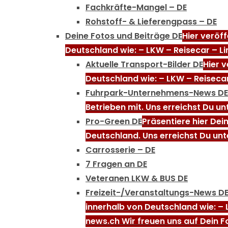
Fachkräfte-Mangel – DE
Rohstoff- & Lieferengpass – DE
Deine Fotos und Beiträge DE
Hier veröf
Deutschland wie: – LKW – Reisecar – Li
Aktuelle Transport-Bilder DE
Hier 
Deutschland wie: – LKW – Reisecar
Fuhrpark-Unternehmens-News DE
Betrieben mit. Uns erreichst Du u
Pro-Green DE
Präsentiere hier Dei
Deutschland. Uns erreichst Du unt
Carrosserie – DE
7 Fragen an DE
Veteranen LKW & BUS DE
Freizeit-/Veranstaltungs-News D
innerhalb von Deutschland wie: – 
news.ch Wir freuen uns auf Dein F