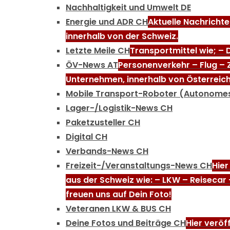
Nachhaltigkeit und Umwelt DE
Energie und ADR CH
Aktuelle Nachricht
innerhalb von der Schweiz.
Letzte Meile CH
Transportmittel wie; –
ÖV-News AT
Personenverkehr – Flug – 
Unternehmen, innerhalb von Österreich
Mobile Transport-Roboter (Autonome
Lager-/Logistik-News CH
Paketzusteller CH
Digital CH
Verbands-News CH
Freizeit-/Veranstaltungs-News CH
Hier
aus der Schweiz wie: – LKW – Reisecar
freuen uns auf Dein Foto!
Veteranen LKW & BUS CH
Deine Fotos und Beiträge CH
Hier veröf