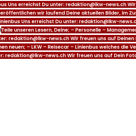
bus Uns erreichst Du unter: redaktion@lkw-news.ch Wir 
veröffentlichen wir laufend Deine aktuellen Bilder, i
Linienbus Uns erreichst Du unter: redaktion@lkw-news.c
H
Teile unseren Lesern, Deine; – Personelle – Manage
nter: redaktion@lkw-news.ch Wir freuen uns auf Deinen 
inen neuen; – LKW – Reisecar – Linienbus welches die V
er: redaktion@lkw-news.ch Wir freuen uns auf Dein Fot