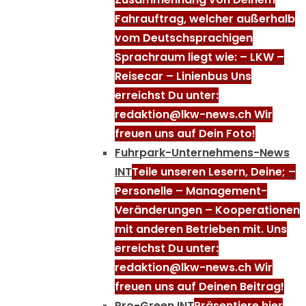
Fahrauftrag, welcher außerhalb
vom Deutschsprachigen
Sprachraum liegt wie: – LKW –
Reisecar – Linienbus Uns
erreichst Du unter:
redaktion@lkw-news.ch Wir
freuen uns auf Dein Foto!
Fuhrpark-Unternehmens-News
INT
Teile unseren Lesern, Deine; –
Personelle – Management-
Veränderungen – Kooperationen
mit anderen Betrieben mit. Uns
erreichst Du unter:
redaktion@lkw-news.ch Wir
freuen uns auf Deinen Beitrag!
Pro-Green INT
Präsentiere hier