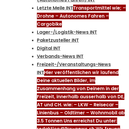
Letzte Meile INT
Transportmittel wie; –
Drohne – Autonomes Fahren –
Cargobike
Lager-/Logistik-News INT
Paketzusteller INT
Digital INT
Verbands-News INT
Freizeit-/Veranstaltungs-News
INT
Hier veröffentlichen wir laufend
Deine aktuellen Bilder, im
Zusammenhang von Deinem in der
Freizeit, innerhalb ausserhalb von DE,
AT und CH. wie: – LKW – Reisecar –
Linienbus – Oldtimer – Wohnmobil ab
3.5 Tonnen Uns erreichst Du unter:
redaktion@lkw-news.ch Wir freuen