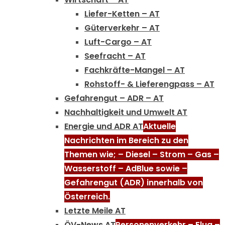
Liefer-Ketten – AT
Güterverkehr – AT
Luft-Cargo – AT
Seefracht – AT
Fachkräfte-Mangel – AT
Rohstoff- & Lieferengpass – AT
Gefahrengut – ADR – AT
Nachhaltigkeit und Umwelt AT
Energie und ADR AT
Aktuelle
Nachrichten im Bereich zu den
Themen wie; – Diesel – Strom – Gas –
Wasserstoff – AdBlue sowie –
Gefahrengut (ADR) innerhalb von
Österreich.
Letzte Meile AT
ÖV-News AT
Personenverkehr – Flug –