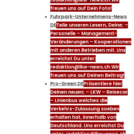
freuen uns auf Dein Foto!
Fuhrpark-Unternehmens-News
DE
Teile unseren Lesern, Deine; –
Personelle – Management-
Veränderungen – Kooperationen
mit anderen Betrieben mit. Uns
erreichst Du unter:
redaktion@lkw-news.ch Wir
freuen uns auf Deinen Beitrag!
Pro-Green DE
Präsentiere hier
Deinen neuen; – LKW – Reisecar
– Linienbus welches die
Verkehrs-Zulassung soeben
erhalten hat, innerhalb von
Deutschland. Uns erreichst Du
unter: redaktion@lkw-news.ch