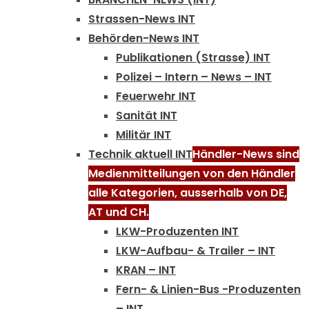
Strassen-News INT
Behörden-News INT
Publikationen (Strasse) INT
Polizei – Intern – News – INT
Feuerwehr INT
Sanität INT
Militär INT
Technik aktuell INT
Händler-News sind
Medienmitteilungen von den Händler
alle Kategorien, ausserhalb von DE,
AT und CH.
LKW-Produzenten INT
LKW-Aufbau- & Trailer – INT
KRAN – INT
Fern- & Linien-Bus -Produzenten
– INT