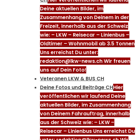
Deine aktuellen Bilder, im
Zusammenhang von Deinem in der
Freizeit, innerhalb aus der Schweiz
wie: – LKW – Reisecar – Linienbus –
Oldtimer – Wohnmobil ab 3.5 Tonnen
Uns erreichst Du unter:
redaktion@lkw-news.ch Wir freuen
uns auf Dein Foto!
Veteranen LKW & BUS CH
Deine Fotos und Beiträge CH
Hier
veröffentlichen wir laufend Deine
aktuellen Bilder, im Zusammenhang
von Deinem Fahrauftrag, innerhalb
aus der Schweiz wie: – LKW –
Reisecar – Linienbus Uns erreichst Du
unter: redaktion@lkw-news.ch Wir