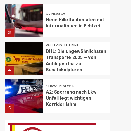
ÖV-NEWS CH
Neue Billettautomaten mit
Informationen in Echtzeit
3
PAKETZUSTELLER INT
DHL: Die ungewöhnlichsten
Transporte 2025 – von
Antilopen bis zu
Kunstskulpturen
4
STRASSEN-NEWS DE
A2: Sperrung nach Lkw-
Unfall legt wichtigen
Korridor lahm
5
BRANCHEN-NEWS (DE)
Volvo Trucks erhält