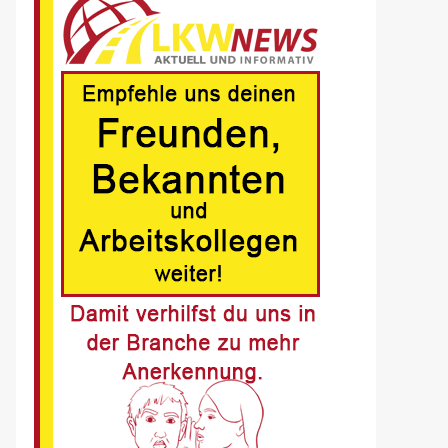
Deutschen
Nachhaltigkeitspreis
6
BRANCHEN-NEWS (DE)
MAN Engines präsentiert
nächste Generation der
bewährten Baureihe MAN
E32
7
BLAULICHT DE
Schwerverletzter
Fussgänger nach Unfall in
Buer
8
BLAULICHT DE
Offenburg, A5 – Zwei
Unfälle legen
Berufsverkehr lahm
9