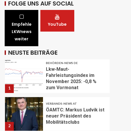
FOLGE UNS AUF SOCIAL
Winterpause
29
STRASSEN-NEWS CH
Empfehle
YouTube
A1 Nordumfahrung Zürich:
LKWnews
Sanierung der 2. Röhre des
weiter
Gubristtunnels
abgeschlossen
30
NEUSTE BEITRÄGE
BEHÖRDEN-NEWS DE
Lkw-Maut-
Fahrleistungsindex im
November 2025: -0,8 %
zum Vormonat
1
VERBANDS-NEWS AT
ÖAMTC: Markus Ludvik ist
neuer Präsident des
Mobilitätsclubs
2