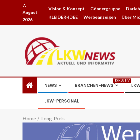
7.
Vision & Konzept
Gönnergruppe
Darle
August
KLEIDER-IDEE
Werbeanzeigen
Über Mi
2026
EXKLUSIV
NEWS
BRANCHEN-NEWS
LKW
LKW-PERSONAL
Home
Long-Preis