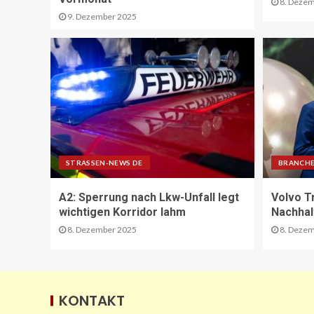
8. Dezem
9. Dezember 2025
STRASSEN-NEWS DE
BRANCHE
A2: Sperrung nach Lkw-Unfall legt
Volvo T
wichtigen Korridor lahm
Nachhal
8. Dezember 2025
8. Dezem
KONTAKT