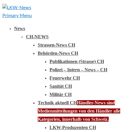
Primary Menu
News
CH-NEWS
Strassen-News CH
Behörden-News CH
Publikationen (Strasse) CH
Polizei – Intern – News – CH
Feuerwehr CH
Sanität CH
Militär CH
Technik aktuell CH
Händler-News sind
Medienmitteilungen von den Händler alle
Kategorien, innerhalb von Schweiz.
LKW-Produzenten CH