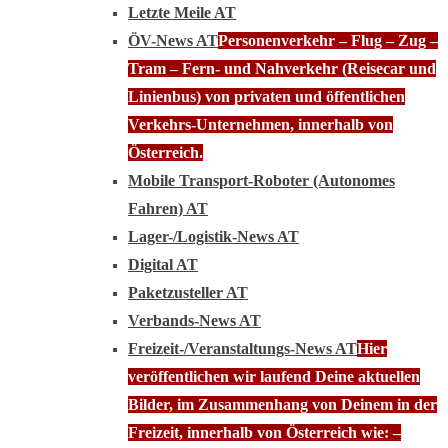
Letzte Meile AT
ÖV-News AT
Personenverkehr – Flug – Zug –
Tram – Fern- und Nahverkehr (Reisecar und
Linienbus) von privaten und öffentlichen
Verkehrs-Unternehmen, innerhalb von
Österreich.
Mobile Transport-Roboter (Autonomes
Fahren) AT
Lager-/Logistik-News AT
Digital AT
Paketzusteller AT
Verbands-News AT
Freizeit-/Veranstaltungs-News AT
Hier
veröffentlichen wir laufend Deine aktuellen
Bilder, im Zusammenhang von Deinem in der
Freizeit, innerhalb von Österreich wie: –