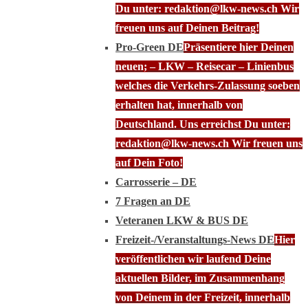
Du unter: redaktion@lkw-news.ch Wir
freuen uns auf Deinen Beitrag!
Pro-Green DE
Präsentiere hier Deinen
neuen; – LKW – Reisecar – Linienbus
welches die Verkehrs-Zulassung soeben
erhalten hat, innerhalb von
Deutschland. Uns erreichst Du unter:
redaktion@lkw-news.ch Wir freuen uns
auf Dein Foto!
Carrosserie – DE
7 Fragen an DE
Veteranen LKW & BUS DE
Freizeit-/Veranstaltungs-News DE
Hier
veröffentlichen wir laufend Deine
aktuellen Bilder, im Zusammenhang
von Deinem in der Freizeit, innerhalb