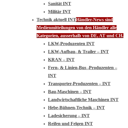
Sanität INT
Militär INT
Technik aktuell INT
Händler-News sind
Medienmitteilungen von den Händler alle
Kategorien, ausserhalb von DE, AT und CH.
LKW-Produzenten INT
LKW-Aufbau- & Trailer – INT
KRAN – INT
Fern- & Linien-Bus -Produzenten –
INT
Transporter-Produzenten – INT
Bau-Maschinen – INT
Landwirtschaftliche Maschinen INT
Hebe-Bühnen-Technik – INT
Ladesicherung – INT
Reifen und Felgen INT