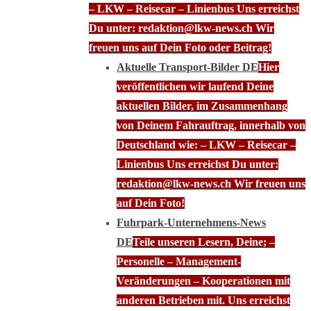
– LKW – Reisecar – Linienbus Uns erreichst
Du unter: redaktion@lkw-news.ch Wir
freuen uns auf Dein Foto oder Beitrag!
Aktuelle Transport-Bilder DE
Hier
veröffentlichen wir laufend Deine
aktuellen Bilder, im Zusammenhang
von Deinem Fahrauftrag, innerhalb von
Deutschland wie: – LKW – Reisecar –
Linienbus Uns erreichst Du unter:
redaktion@lkw-news.ch Wir freuen uns
auf Dein Foto!
Fuhrpark-Unternehmens-News
DE
Teile unseren Lesern, Deine; –
Personelle – Management-
Veränderungen – Kooperationen mit
anderen Betrieben mit. Uns erreichst