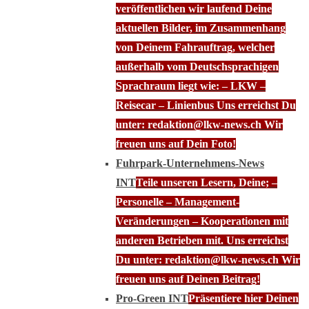
veröffentlichen wir laufend Deine
aktuellen Bilder, im Zusammenhang
von Deinem Fahrauftrag, welcher
außerhalb vom Deutschsprachigen
Sprachraum liegt wie: – LKW –
Reisecar – Linienbus Uns erreichst Du
unter: redaktion@lkw-news.ch Wir
freuen uns auf Dein Foto!
Fuhrpark-Unternehmens-News
INT
Teile unseren Lesern, Deine; –
Personelle – Management-
Veränderungen – Kooperationen mit
anderen Betrieben mit. Uns erreichst
Du unter: redaktion@lkw-news.ch Wir
freuen uns auf Deinen Beitrag!
Pro-Green INT
Präsentiere hier Deinen