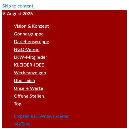
Skip to content
9. August 2026
Vision & Konzept
Gönnergruppe
Darlehensgruppe
NGO-Verein
LKW-Mitglieder
KLEIDER-IDEE
Werbeanzeigen
Über mich
Unsere Werte
Offene Stellen
Top
Empfehle LKWnews weiter
YouTube