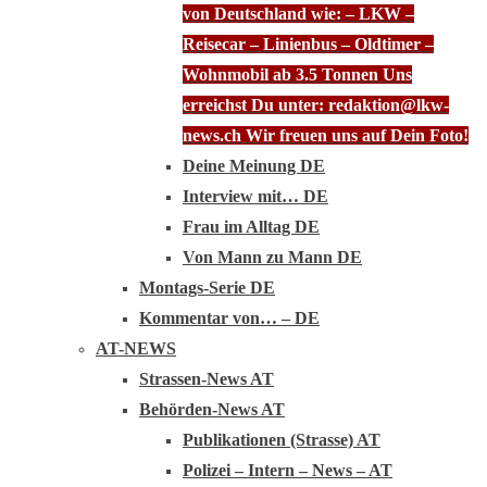
von Deutschland wie: – LKW –
Reisecar – Linienbus – Oldtimer –
Wohnmobil ab 3.5 Tonnen Uns
erreichst Du unter: redaktion@lkw-
news.ch Wir freuen uns auf Dein Foto!
Deine Meinung DE
Interview mit… DE
Frau im Alltag DE
Von Mann zu Mann DE
Montags-Serie DE
Kommentar von… – DE
AT-NEWS
Strassen-News AT
Behörden-News AT
Publikationen (Strasse) AT
Polizei – Intern – News – AT