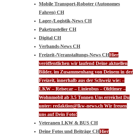
Mobile Transport-Roboter (Autonomes
Fahren) CH
Lager-/Logistik-News CH
Paketzusteller CH
Digital CH
Verbands-News CH
Freizeit-/Veranstaltungs-News CH
Hier
veröffentlichen wir laufend Deine aktuellen
Bilder, im Zusammenhang von Deinem in der
Freizeit, innerhalb aus der Schweiz wie: –
LKW – Reisecar – Linienbus – Oldtimer –
Wohnmobil ab 3.5 Tonnen Uns erreichst Du
unter: redaktion@lkw-news.ch Wir freuen
uns auf Dein Foto!
Veteranen LKW & BUS CH
Deine Fotos und Beiträge CH
Hier