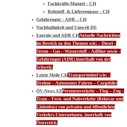
Fachkräfte-Mangel – CH
Rohstoff- & Lieferengpass – CH
Gefahrengut – ADR – CH
Nachhaltigkeit und Umwelt DE
Energie und ADR CH
Aktuelle Nachrichten
im Bereich zu den Themen wie; – Diesel –
Strom – Gas – Wasserstoff – AdBlue sowie –
Gefahrengut (ADR) innerhalb von der
Schweiz.
Letzte Meile CH
Transportmittel wie; –
Drohne – Autonomes Fahren – Cargobike
ÖV-News AT
Personenverkehr – Flug – Zug –
Tram – Fern- und Nahverkehr (Reisecar und
Linienbus) von privaten und öffentlichen
Verkehrs-Unternehmen, innerhalb von
Österreich.