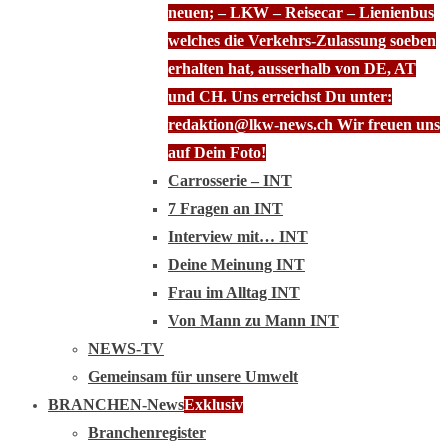
neuen; – LKW – Reisecar – Lienienbus
welches die Verkehrs-Zulassung soeben
erhalten hat, ausserhalb von DE, AT
und CH. Uns erreichst Du unter:
redaktion@lkw-news.ch Wir freuen uns
auf Dein Foto!
Carrosserie – INT
7 Fragen an INT
Interview mit… INT
Deine Meinung INT
Frau im Alltag INT
Von Mann zu Mann INT
NEWS-TV
Gemeinsam für unsere Umwelt
BRANCHEN-News
Exklusiv
Branchenregister