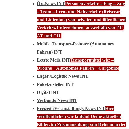
ÖV-News INT
Personenverkehr – Flug – Zug
– Tram – Fern- und Nahverkehr (Reisecar
und Linienbus) von privaten und öffentlichen
Verkehrs-Unternehmen, ausserhalb von DE,
AT und CH.
Mobile Transport-Roboter (Autonomes
Fahren) INT
Letzte Meile INT
Transportmittel wie; –
Drohne – Autonomes Fahren – Cargobike
Lager-/Logistik-News INT
Paketzusteller INT
Digital INT
Verbands-News INT
Freizeit-/Veranstaltungs-News INT
Hier
veröffentlichen wir laufend Deine aktuellen
Bilder, im Zusammenhang von Deinem in der