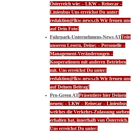
Österreich wie: – LKW – Reisecar –
Linienbus Uns erreichst Du unter:
redaktion@lkw-news.ch Wir freuen uns
auf Dein Foto!
Fuhrpark-Unternehmens-News AT
Teile
unseren Lesern, Deine; – Personelle –
Management-Veränderungen –
Kooperationen mit anderen Betrieben
mit. Uns erreichst Du unter:
redaktion@lkw-news.ch Wir freuen uns
auf Deinen Beitrag!
Pro-Green AT
Präsentiere hier Deinen
neuen; – LKW – Reisecar – Linienbus
welches die Verkehrs-Zulassung soeben
erhalten hat, innerhalb von Österreich.
Uns erreichst Du unter: