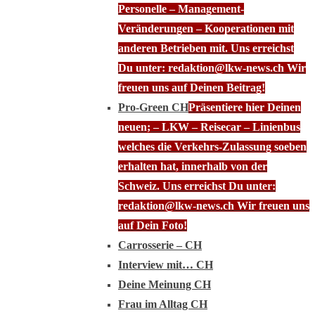
Personelle – Management-
Veränderungen – Kooperationen mit
anderen Betrieben mit. Uns erreichst
Du unter: redaktion@lkw-news.ch Wir
freuen uns auf Deinen Beitrag!
Pro-Green CH
Präsentiere hier Deinen
neuen; – LKW – Reisecar – Linienbus
welches die Verkehrs-Zulassung soeben
erhalten hat, innerhalb von der
Schweiz. Uns erreichst Du unter:
redaktion@lkw-news.ch Wir freuen uns
auf Dein Foto!
Carrosserie – CH
Interview mit… CH
Deine Meinung CH
Frau im Alltag CH