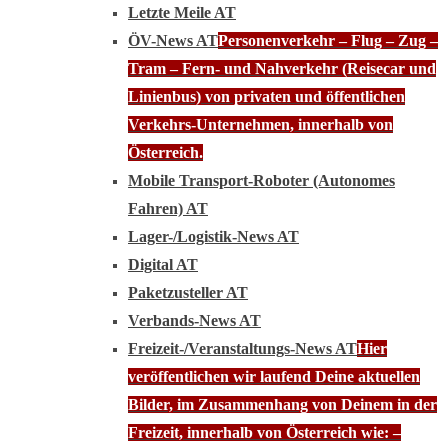
Letzte Meile AT
ÖV-News AT
Personenverkehr – Flug – Zug –
Tram – Fern- und Nahverkehr (Reisecar und
Linienbus) von privaten und öffentlichen
Verkehrs-Unternehmen, innerhalb von
Österreich.
Mobile Transport-Roboter (Autonomes
Fahren) AT
Lager-/Logistik-News AT
Digital AT
Paketzusteller AT
Verbands-News AT
Freizeit-/Veranstaltungs-News AT
Hier
veröffentlichen wir laufend Deine aktuellen
Bilder, im Zusammenhang von Deinem in der
Freizeit, innerhalb von Österreich wie: –