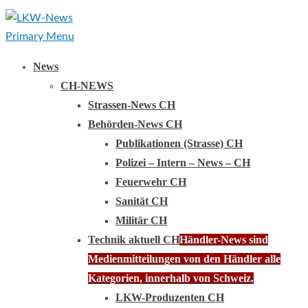
Primary Menu
News
CH-NEWS
Strassen-News CH
Behörden-News CH
Publikationen (Strasse) CH
Polizei – Intern – News – CH
Feuerwehr CH
Sanität CH
Militär CH
Technik aktuell CH
Händler-News sind
Medienmitteilungen von den Händler alle
Kategorien, innerhalb von Schweiz.
LKW-Produzenten CH