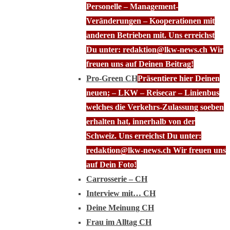
Personelle – Management-
Veränderungen – Kooperationen mit
anderen Betrieben mit. Uns erreichst
Du unter: redaktion@lkw-news.ch Wir
freuen uns auf Deinen Beitrag!
Pro-Green CH
Präsentiere hier Deinen
neuen; – LKW – Reisecar – Linienbus
welches die Verkehrs-Zulassung soeben
erhalten hat, innerhalb von der
Schweiz. Uns erreichst Du unter:
redaktion@lkw-news.ch Wir freuen uns
auf Dein Foto!
Carrosserie – CH
Interview mit… CH
Deine Meinung CH
Frau im Alltag CH