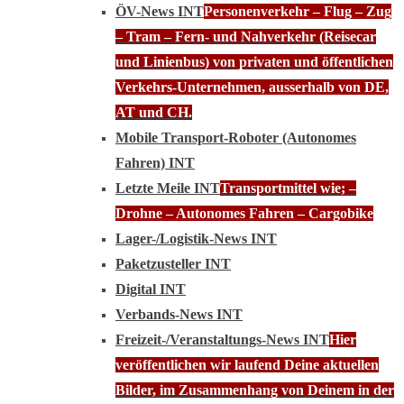
ÖV-News INT
Personenverkehr – Flug – Zug
– Tram – Fern- und Nahverkehr (Reisecar
und Linienbus) von privaten und öffentlichen
Verkehrs-Unternehmen, ausserhalb von DE,
AT und CH.
Mobile Transport-Roboter (Autonomes
Fahren) INT
Letzte Meile INT
Transportmittel wie; –
Drohne – Autonomes Fahren – Cargobike
Lager-/Logistik-News INT
Paketzusteller INT
Digital INT
Verbands-News INT
Freizeit-/Veranstaltungs-News INT
Hier
veröffentlichen wir laufend Deine aktuellen
Bilder, im Zusammenhang von Deinem in der