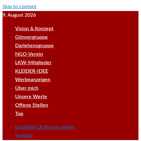
Skip to content
9. August 2026
Vision & Konzept
Gönnergruppe
Darlehensgruppe
NGO-Verein
LKW-Mitglieder
KLEIDER-IDEE
Werbeanzeigen
Über mich
Unsere Werte
Offene Stellen
Top
Empfehle LKWnews weiter
YouTube