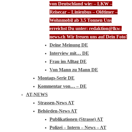
von Deutschland wie: – LKW –
Reisecar – Linienbus – Oldtimer –
Wohnmobil ab 3.5 Tonnen Uns
erreichst Du unter: redaktion@lkw-
news.ch Wir freuen uns auf Dein Foto!
Deine Meinung DE
Interview mit… DE
Frau im Alltag DE
Von Mann zu Mann DE
Montags-Serie DE
Kommentar von… – DE
AT-NEWS
Strassen-News AT
Behörden-News AT
Publikationen (Strasse) AT
Polizei – Intern – News – AT