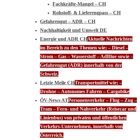
Fachkräfte-Mangel – CH
Rohstoff- & Lieferengpass – CH
Gefahrengut – ADR – CH
Nachhaltigkeit und Umwelt DE
Energie und ADR CH
Aktuelle Nachrichten
im Bereich zu den Themen wie; – Diesel –
Strom – Gas – Wasserstoff – AdBlue sowie –
Gefahrengut (ADR) innerhalb von der
Schweiz.
Letzte Meile CH
Transportmittel wie; –
Drohne – Autonomes Fahren – Cargobike
ÖV-News AT
Personenverkehr – Flug – Zug –
Tram – Fern- und Nahverkehr (Reisecar und
Linienbus) von privaten und öffentlichen
Verkehrs-Unternehmen, innerhalb von
Österreich.