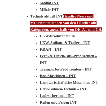
Sanität INT
Militär INT
Technik aktuell INT
Händler-News sind
Medienmitteilungen von den Händler alle
Kategorien, ausserhalb von DE, AT und CH.
LKW-Produzenten INT
LKW-Aufbau- & Trailer – INT
KRAN – INT
Fern- & Linien-Bus -Produzenten –
INT
Transporter-Produzenten – INT
Bau-Maschinen – INT
Landwirtschaftliche Maschinen INT
Hebe-Bühnen-Technik – INT
Ladesicherung – INT
Reifen und Felgen INT