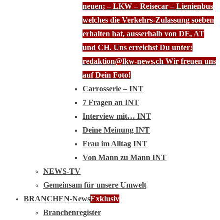
neuen; – LKW – Reisecar – Lienienbus
welches die Verkehrs-Zulassung soeben
erhalten hat, ausserhalb von DE, AT
und CH. Uns erreichst Du unter:
redaktion@lkw-news.ch Wir freuen uns
auf Dein Foto!
Carrosserie – INT
7 Fragen an INT
Interview mit… INT
Deine Meinung INT
Frau im Alltag INT
Von Mann zu Mann INT
NEWS-TV
Gemeinsam für unsere Umwelt
BRANCHEN-News
Exklusiv
Branchenregister