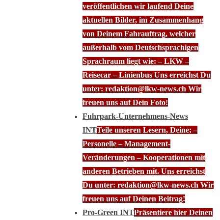
veröffentlichen wir laufend Deine
aktuellen Bilder, im Zusammenhang
von Deinem Fahrauftrag, welcher
außerhalb vom Deutschsprachigen
Sprachraum liegt wie: – LKW –
Reisecar – Linienbus Uns erreichst Du
unter: redaktion@lkw-news.ch Wir
freuen uns auf Dein Foto!
Fuhrpark-Unternehmens-News
INT
Teile unseren Lesern, Deine; –
Personelle – Management-
Veränderungen – Kooperationen mit
anderen Betrieben mit. Uns erreichst
Du unter: redaktion@lkw-news.ch Wir
freuen uns auf Deinen Beitrag!
Pro-Green INT
Präsentiere hier Deinen