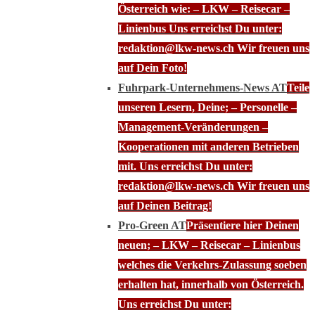
Österreich wie: – LKW – Reisecar –
Linienbus Uns erreichst Du unter:
redaktion@lkw-news.ch Wir freuen uns
auf Dein Foto!
Fuhrpark-Unternehmens-News AT
Teile
unseren Lesern, Deine; – Personelle –
Management-Veränderungen –
Kooperationen mit anderen Betrieben
mit. Uns erreichst Du unter:
redaktion@lkw-news.ch Wir freuen uns
auf Deinen Beitrag!
Pro-Green AT
Präsentiere hier Deinen
neuen; – LKW – Reisecar – Linienbus
welches die Verkehrs-Zulassung soeben
erhalten hat, innerhalb von Österreich.
Uns erreichst Du unter: