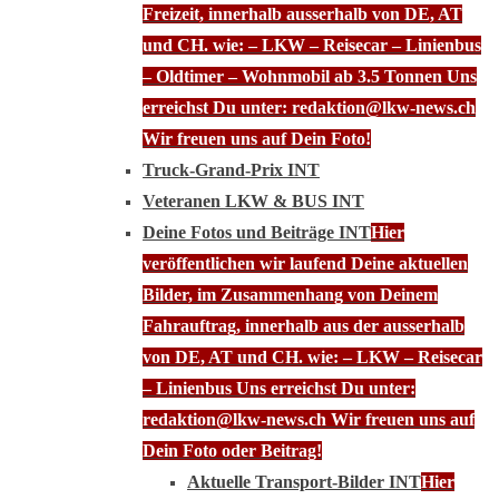
Freizeit, innerhalb ausserhalb von DE, AT
und CH. wie: – LKW – Reisecar – Linienbus
– Oldtimer – Wohnmobil ab 3.5 Tonnen Uns
erreichst Du unter: redaktion@lkw-news.ch
Wir freuen uns auf Dein Foto!
Truck-Grand-Prix INT
Veteranen LKW & BUS INT
Deine Fotos und Beiträge INT
Hier
veröffentlichen wir laufend Deine aktuellen
Bilder, im Zusammenhang von Deinem
Fahrauftrag, innerhalb aus der ausserhalb
von DE, AT und CH. wie: – LKW – Reisecar
– Linienbus Uns erreichst Du unter:
redaktion@lkw-news.ch Wir freuen uns auf
Dein Foto oder Beitrag!
Aktuelle Transport-Bilder INT
Hier