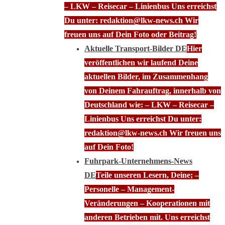
– LKW – Reisecar – Linienbus Uns erreichst
Du unter: redaktion@lkw-news.ch Wir
freuen uns auf Dein Foto oder Beitrag!
Aktuelle Transport-Bilder DE
Hier
veröffentlichen wir laufend Deine
aktuellen Bilder, im Zusammenhang
von Deinem Fahrauftrag, innerhalb von
Deutschland wie: – LKW – Reisecar –
Linienbus Uns erreichst Du unter:
redaktion@lkw-news.ch Wir freuen uns
auf Dein Foto!
Fuhrpark-Unternehmens-News
DE
Teile unseren Lesern, Deine; –
Personelle – Management-
Veränderungen – Kooperationen mit
anderen Betrieben mit. Uns erreichst