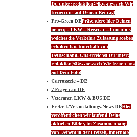
Du unter: redaktion@lkw-news.ch Wir
freuen uns auf Deinen Beitrag!
Pro-Green DE
Präsentiere hier Deinen
neuen; – LKW – Reisecar – Linienbus
welches die Verkehrs-Zulassung soeben
erhalten hat, innerhalb von
Deutschland. Uns erreichst Du unter:
redaktion@lkw-news.ch Wir freuen uns
auf Dein Foto!
Carrosserie – DE
7 Fragen an DE
Veteranen LKW & BUS DE
Freizeit-/Veranstaltungs-News DE
Hier
veröffentlichen wir laufend Deine
aktuellen Bilder, im Zusammenhang
von Deinem in der Freizeit, innerhalb