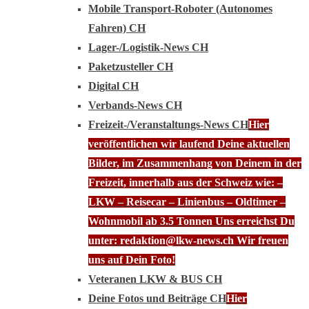
Mobile Transport-Roboter (Autonomes
Fahren) CH
Lager-/Logistik-News CH
Paketzusteller CH
Digital CH
Verbands-News CH
Freizeit-/Veranstaltungs-News CH
Hier
veröffentlichen wir laufend Deine aktuellen
Bilder, im Zusammenhang von Deinem in der
Freizeit, innerhalb aus der Schweiz wie: –
LKW – Reisecar – Linienbus – Oldtimer –
Wohnmobil ab 3.5 Tonnen Uns erreichst Du
unter: redaktion@lkw-news.ch Wir freuen
uns auf Dein Foto!
Veteranen LKW & BUS CH
Deine Fotos und Beiträge CH
Hier