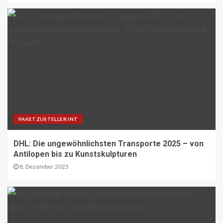
19
BLAULICHT DE
TECHNIK AKTUELL
Mannheim: Lkw in Vollbrand
20
BLAULICHT DE
Strassenverkehrsgefährdung auf der
B51
PAKETZUSTELLER INT
21
DHL: Die ungewöhnlichsten Transporte 2025 – von
Antilopen bis zu Kunstskulpturen
ÖV-NEWS INT
8. Dezember 2025
Nachtzüge der neuen Generation
bringen mehr Komfort für Reisende
22
ÜBRIGE PRODUZENTEN AT