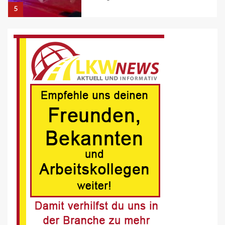
BRANCHEN-NEWS (DE)
Volvo Trucks erhält Deutschen
Nachhaltigkeitspreis
6
BRANCHEN-NEWS (DE)
MAN Engines präsentiert nächste
Generation der bewährten Baureihe
MAN E32
7
BLAULICHT DE
Schwerverletzter Fussgänger nach
Unfall in Buer
8
BLAULICHT DE