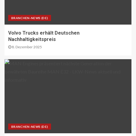
betriebenen Reisebussen ermitteln
26
BRANCHEN-NEWS (DE)
ÖV-NEWS CH
Tramhaltestelle «Bahnhofquai» wird
barrierefrei: Sanierungsarbeiten
Volvo Trucks erhält Deutschen
starten Mitte Dezember
Nachhaltigkeitspreis
27
8. Dezember 2025
ÖV-NEWS CH
Fahrplan 2026: Angebotsausbau auf
diversen Linien
28
STRASSEN-NEWS CH
A13 Landquart-Sarganserland:
Baustelle in Winterpause
29
BRANCHEN-NEWS (DE)