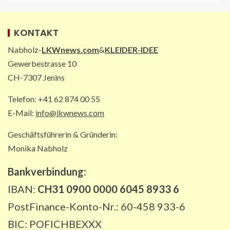
3
KONTAKT
PAKETZUSTELLER INT
DHL: Die ungewöhnlichsten
Nabholz-
LKWnews.com
&
KLEIDER-IDEE
Transporte 2025 – von Antilopen bis
Gewerbestrasse 10
zu Kunstskulpturen
4
CH-7307 Jenins
Telefon: +41 62 874 00 55
STRASSEN-NEWS DE
E-Mail:
info@lkwnews.com
A2: Sperrung nach Lkw-Unfall legt
wichtigen Korridor lahm
Geschäftsführerin & Gründerin:
5
Monika Nabholz
Bankverbindung:
IBAN:
CH31 0900 0000 6045 8933 6
PostFinance-Konto-Nr.: 60-458 933-6
BIC: POFICHBEXXX