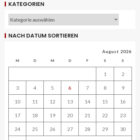
KATEGORIEN
REISECAR- UND LINIENBUS-PRODUZENTEN
DE
NACH DATUM SORTIEREN
RDA-Projekt soll Lade- und
Infrastrukturbedarf von elektrisch
betriebenen Reisebussen ermitteln
August 2026
26
M
D
M
D
F
S
S
ÖV-NEWS CH
1
2
Tramhaltestelle «Bahnhofquai» wird
barrierefrei: Sanierungsarbeiten
3
4
5
6
7
8
9
starten Mitte Dezember
27
10
11
12
13
14
15
16
17
18
19
20
21
22
23
ÖV-NEWS CH
Fahrplan 2026: Angebotsausbau auf
diversen Linien
24
25
26
27
28
29
30
28