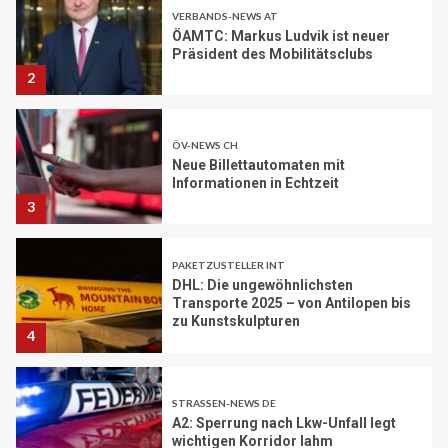
ÖAMTC: Markus Ludvik ist neuer
Präsident des Mobilitätsclubs
2
ÖV-NEWS CH
Neue Billettautomaten mit
Informationen in Echtzeit
3
PAKETZUSTELLER INT
DHL: Die ungewöhnlichsten
Transporte 2025 – von Antilopen bis
zu Kunstskulpturen
4
STRASSEN-NEWS DE
A2: Sperrung nach Lkw-Unfall legt
wichtigen Korridor lahm
5