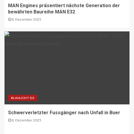
STRASSEN-NEWS CH
MAN Engines präsentiert nächste Generation der
A1 Nordumfahrung Zürich: Sanierung
bewährten Baureihe MAN E32
der 2. Röhre des Gubristtunnels
abgeschlossen
8. Dezember 2025
30
BEHÖRDEN-NEWS DE
Lkw-Maut-Fahrleistungsindex im
November 2025: -0,8 % zum
Vormonat
1
VERBANDS-NEWS AT
ÖAMTC: Markus Ludvik ist neuer
Präsident des Mobilitätsclubs
BLAULICHT DE
2
Schwerverletzter Fussgänger nach Unfall in Buer
8. Dezember 2025
ÖV-NEWS CH
Neue Billettautomaten mit
Informationen in Echtzeit