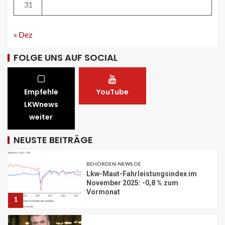
31
STRASSEN-NEWS CH
« Dez
A13 Landquart-Sarganserland:
Baustelle in Winterpause
29
FOLGE UNS AUF SOCIAL
STRASSEN-NEWS CH
Empfehle
YouTube
A1 Nordumfahrung Zürich: Sanierung
LKWnews
der 2. Röhre des Gubristtunnels
abgeschlossen
weiter
30
NEUSTE BEITRÄGE
BEHÖRDEN-NEWS DE
Lkw-Maut-Fahrleistungsindex im
November 2025: -0,8 % zum
Vormonat
1
VERBANDS-NEWS AT