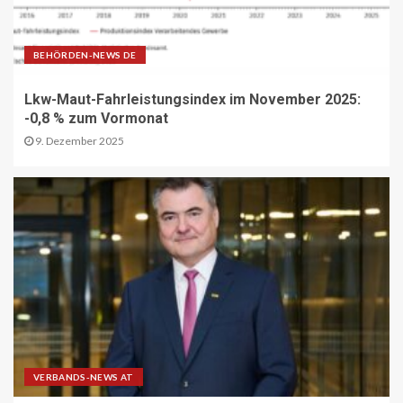
BEHÖRDEN-NEWS DE
DIGITAL DE
Repräsentative Studie vom Vodafone
Institut
Lkw-Maut-Fahrleistungsindex im November 2025:
13
-0,8 % zum Vormonat
9. Dezember 2025
PAKETZUSTELLER DE
Sonderbriefmarke würdigt
„Stolpersteine“-Initiative zum
Gedenken an NS-Opfer
14
STRASSEN-NEWS CH
A9 Südumfahrung Visp: Sperrung
Eyholztunnel in Fahrtrichtung Brig
15
VERBANDS-NEWS AT