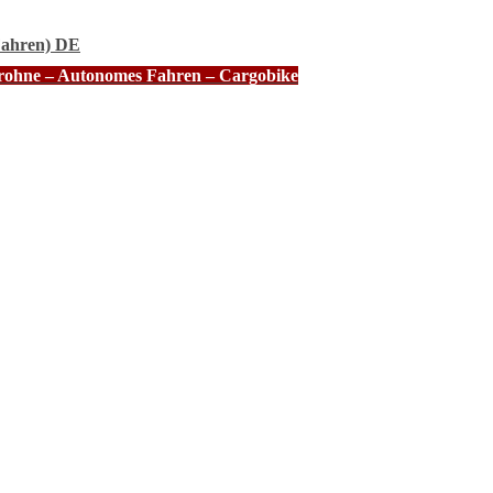
Fahren) DE
Drohne – Autonomes Fahren – Cargobike