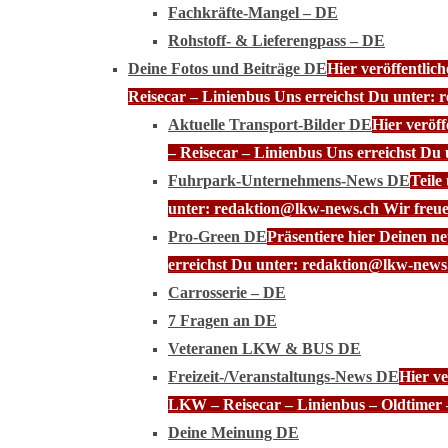
Fachkräfte-Mangel – DE
Rohstoff- & Lieferengpass – DE
Deine Fotos und Beiträge DE
Hier veröffentli
Reisecar – Linienbus Uns erreichst Du unter: 
Aktuelle Transport-Bilder DE
Hier veröf
– Reisecar – Linienbus Uns erreichst Du
Fuhrpark-Unternehmens-News DE
Teile
unter: redaktion@lkw-news.ch Wir freue
Pro-Green DE
Präsentiere hier Deinen n
erreichst Du unter: redaktion@lkw-news.
Carrosserie – DE
7 Fragen an DE
Veteranen LKW & BUS DE
Freizeit-/Veranstaltungs-News DE
Hier ve
LKW – Reisecar – Linienbus – Oldtimer 
Deine Meinung DE