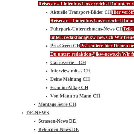
Reisecar – Linienbus Uns erreichst Du unter: 
Aktuelle Transport-Bilder CH
Hier veröf
Reisecar – Linienbus Uns erreichst Du u
Fuhrpark-Unternehmens-News CH
Teile
unter: redaktion@lkw-news.ch Wir freue
Pro-Green CH
Präsentiere hier Deinen n
Du unter: redaktion@lkw-news.ch Wir fr
Carrosserie – CH
Interview mit… CH
Deine Meinung CH
Frau im Alltag CH
Von Mann zu Mann CH
Montags-Serie CH
DE-NEWS
Strassen-News DE
Behörden-News DE