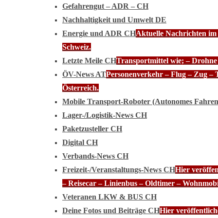
Gefahrengut – ADR – CH
Nachhaltigkeit und Umwelt DE
Energie und ADR CH
Aktuelle Nachrichten im
Schweiz.
Letzte Meile CH
Transportmittel wie; – Drohn
ÖV-News AT
Personenverkehr – Flug – Zug – 
Österreich.
Mobile Transport-Roboter (Autonomes Fahre
Lager-/Logistik-News CH
Paketzusteller CH
Digital CH
Verbands-News CH
Freizeit-/Veranstaltungs-News CH
Hier veröffe
– Reisecar – Linienbus – Oldtimer – Wohnmobi
Veteranen LKW & BUS CH
Deine Fotos und Beiträge CH
Hier veröffentli