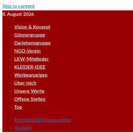
Skip to content
8. August 2026
Vision & Konzept
Gönnergruppe
Darlehensgruppe
NGO-Verein
LKW-Mitglieder
KLEIDER-IDEE
Werbeanzeigen
Über mich
Unsere Werte
Offene Stellen
Top
Empfehle LKWnews weiter
YouTube