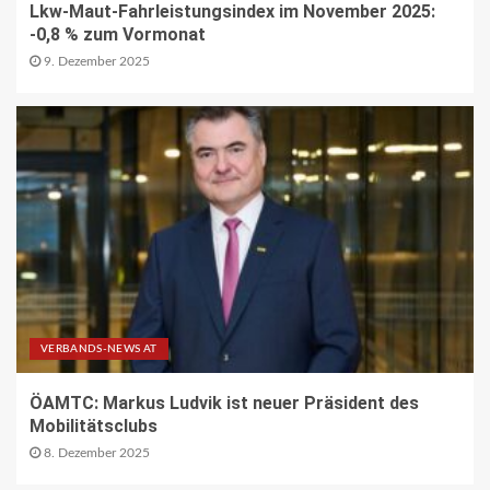
Lkw-Maut-Fahrleistungsindex im November 2025:
Repräsentative Studie vom Vodafone
Institut
-0,8 % zum Vormonat
13
9. Dezember 2025
PAKETZUSTELLER DE
Sonderbriefmarke würdigt
„Stolpersteine“-Initiative zum
Gedenken an NS-Opfer
14
STRASSEN-NEWS CH
A9 Südumfahrung Visp: Sperrung
Eyholztunnel in Fahrtrichtung Brig
15
VERBANDS-NEWS AT
ÖAMTC: Markus Ludvik ist neuer Präsident des
Mobilitätsclubs
BRANCHEN-NEWS (DE)
CO2 nur im Sprudelwasser
8. Dezember 2025
16