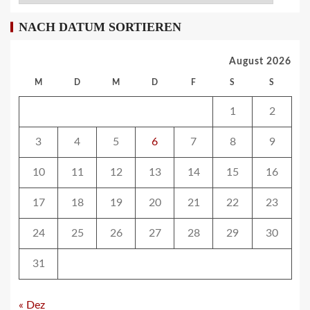
REISECAR- UND LINIENBUS-PRODUZENTEN DE
NACH DATUM SORTIEREN
RDA-Projekt soll Lade- und
Infrastrukturbedarf von elektrisch
betriebenen Reisebussen ermitteln
August 2026
26
M
D
M
D
F
S
S
ÖV-NEWS CH
1
2
Tramhaltestelle «Bahnhofquai» wird
barrierefrei: Sanierungsarbeiten
3
4
5
6
7
8
9
starten Mitte Dezember
27
10
11
12
13
14
15
16
17
18
19
20
21
22
23
ÖV-NEWS CH
Fahrplan 2026: Angebotsausbau auf
diversen Linien
24
25
26
27
28
29
30
28
31
STRASSEN-NEWS CH
« Dez
A13 Landquart-Sarganserland: