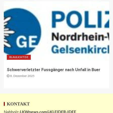
30
BEHÖRDEN-NEWS DE
Lkw-Maut-Fahrleistungsindex im
November 2025: -0,8 % zum
Vormonat
1
VERBANDS-NEWS AT
ÖAMTC: Markus Ludvik ist neuer
BLAULICHT DE
Präsident des Mobilitätsclubs
2
Schwerverletzter Fussgänger nach Unfall in Buer
8. Dezember 2025
ÖV-NEWS CH
Neue Billettautomaten mit
Informationen in Echtzeit
3
KONTAKT
Nabholz-
LKWnews.com
&
KLEIDER-IDEE