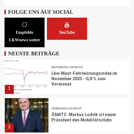
Baustelle in Winterpause
FOLGE UNS AUF SOCIAL
29
STRASSEN-NEWS CH
Empfehle
YouTube
A1 Nordumfahrung Zürich: Sanierung
LKWnews weiter
der 2. Röhre des Gubristtunnels
abgeschlossen
30
NEUSTE BEITRÄGE
BEHÖRDEN-NEWS DE
Lkw-Maut-Fahrleistungsindex im
November 2025: -0,8 % zum
Vormonat
1
VERBANDS-NEWS AT
ÖAMTC: Markus Ludvik ist neuer
Präsident des Mobilitätsclubs
2