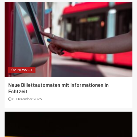
NACHHALTIGKEIT UND UMWELT DE
Entwaldungsverordnung:
Baugewerbe begrüsst EU-Einigung
17
PAKETZUSTELLER DE
Deutsche Post erweitert
Serviceangebot in Partnerfilialen:
Kooperation mit Western Union
ÖV-NEWS CH
ermöglicht weltweite Geldtransfers
18
Neue Billettautomaten mit Informationen in
Echtzeit
LETZTE MEILE DE
PAKETZUSTELLER DE
8. Dezember 2025
DHL startet Aufbau eigener E-LKW-
Ladeparks an seinen deutschen
Paketzentren
19