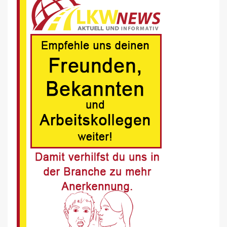
Volvo Trucks erhält Deutschen
Nachhaltigkeitspreis
6
BRANCHEN-NEWS (DE)
MAN Engines präsentiert nächste
Generation der bewährten Baureihe
MAN E32
7
BLAULICHT DE
Schwerverletzter Fussgänger nach
Unfall in Buer
8
BLAULICHT DE
Offenburg, A5 – Zwei Unfälle legen
Berufsverkehr lahm
9