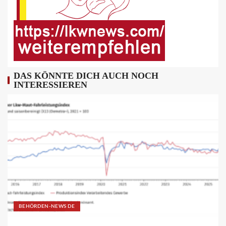
FUHRPARK-UNTERNEHMENS-NEWS DE
Sattelauflieger im Kundeneinsatz
beim Bau mobiler Strassen
10
DAS KÖNNTE DICH AUCH NOCH
INTERESSIEREN
PUBLIKATIONEN (STRASSE) DE
„Alles im Tacho?!“ macht Lenk- und
Ruhezeiten begreifbar
11
KRAN - DE
Hagedorn wächst mit Hüffermann-
Erwerb und stärkt seine Schwerlast-
und Kranlogistik
12
BEHÖRDEN-NEWS DE
DIGITAL DE