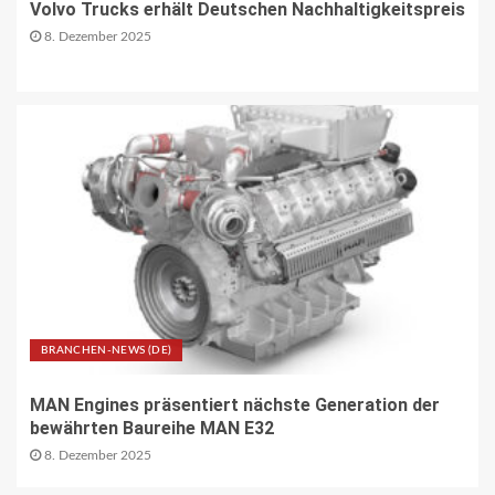
Volvo Trucks erhält Deutschen Nachhaltigkeitspreis
Tramhaltestelle «Bahnhofquai» wird
barrierefrei: Sanierungsarbeiten
8. Dezember 2025
starten Mitte Dezember
27
ÖV-NEWS CH
Fahrplan 2026: Angebotsausbau auf
diversen Linien
28
STRASSEN-NEWS CH
A13 Landquart-Sarganserland:
Baustelle in Winterpause
BRANCHEN-NEWS (DE)
29
MAN Engines präsentiert nächste Generation der
STRASSEN-NEWS CH
bewährten Baureihe MAN E32
A1 Nordumfahrung Zürich: Sanierung
8. Dezember 2025
der 2. Röhre des Gubristtunnels
abgeschlossen