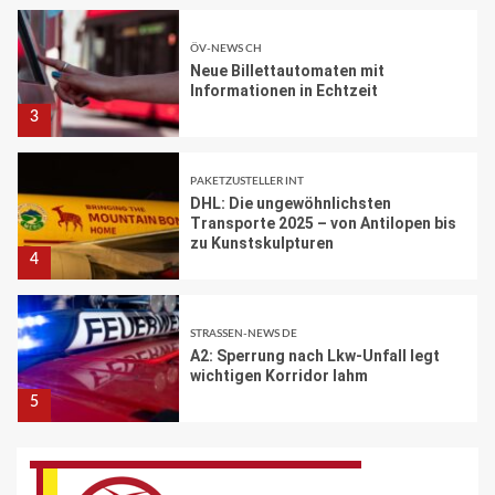
ÖV-NEWS CH
Neue Billettautomaten mit
Informationen in Echtzeit
3
PAKETZUSTELLER INT
DHL: Die ungewöhnlichsten
Transporte 2025 – von Antilopen bis
zu Kunstskulpturen
4
STRASSEN-NEWS DE
A2: Sperrung nach Lkw-Unfall legt
wichtigen Korridor lahm
5
BRANCHEN-NEWS (DE)