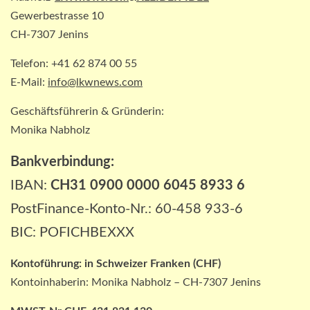
PAKETZUSTELLER INT
DHL: Die ungewöhnlichsten
Gewerbestrasse 10
Transporte 2025 – von Antilopen bis
CH-7307 Jenins
zu Kunstskulpturen
4
Telefon: +41 62 874 00 55
E-Mail:
info@lkwnews.com
STRASSEN-NEWS DE
A2: Sperrung nach Lkw-Unfall legt
Geschäftsführerin & Gründerin:
wichtigen Korridor lahm
Monika Nabholz
5
Bankverbindung:
IBAN:
CH31 0900 0000 6045 8933 6
PostFinance-Konto-Nr.: 60-458 933-6
BIC: POFICHBEXXX
Kontoführung:
in
Schweizer Franken (CHF)
Kontoinhaberin: Monika Nabholz – CH-7307 Jenins