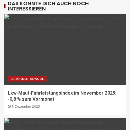
DAS KÖNNTE DICH AUCH NOCH
INTERESSIEREN
KRAN - DE
Hagedorn wächst mit Hüffermann-
Erwerb und stärkt seine Schwerlast-
und Kranlogistik
12
DIGITAL DE
Repräsentative Studie vom Vodafone
Institut
13
BEHÖRDEN-NEWS DE
PAKETZUSTELLER DE
Sonderbriefmarke würdigt
Lkw-Maut-Fahrleistungsindex im November 2025:
„Stolpersteine“-Initiative zum
-0,8 % zum Vormonat
Gedenken an NS-Opfer
14
9. Dezember 2025
STRASSEN-NEWS CH