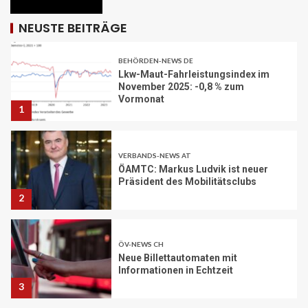
Vormonat
1
NEUSTE BEITRÄGE
VERBANDS-NEWS AT
ÖAMTC: Markus Ludvik ist neuer
Präsident des Mobilitätsclubs
2
ÖV-NEWS CH
Neue Billettautomaten mit
Informationen in Echtzeit
3
PAKETZUSTELLER INT
DHL: Die ungewöhnlichsten
Transporte 2025 – von Antilopen bis
zu Kunstskulpturen
4