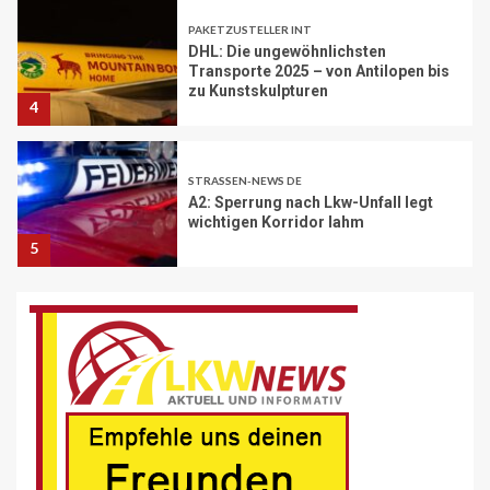
STRASSEN-NEWS DE
A2: Sperrung nach Lkw-Unfall legt
wichtigen Korridor lahm
5
BRANCHEN-NEWS (DE)
Volvo Trucks erhält Deutschen
Nachhaltigkeitspreis
6
BRANCHEN-NEWS (DE)
MAN Engines präsentiert nächste
Generation der bewährten Baureihe
MAN E32
7
BLAULICHT DE
Schwerverletzter Fussgänger nach