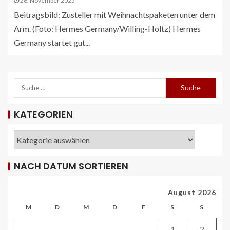
26. November 2025
Beitragsbild: Zusteller mit Weihnachtspaketen unter dem
Arm. (Foto: Hermes Germany/Willing-Holtz) Hermes
Germany startet gut...
REISECAR- UND LINIENBUS-PRODUZENTEN
KATEGORIEN
DE
RDA-Projekt soll Lade- und
Infrastrukturbedarf von elektrisch
betriebenen Reisebussen ermitteln
26
NACH DATUM SORTIEREN
ÖV-NEWS CH
Tramhaltestelle «Bahnhofquai» wird
August 2026
barrierefrei: Sanierungsarbeiten
starten Mitte Dezember
M
D
M
D
F
S
S
27
1
2