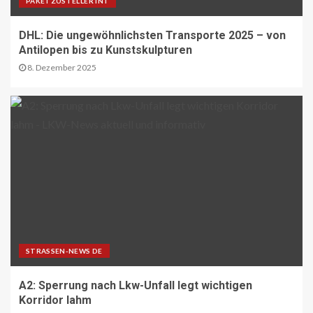
PAKETZUSTELLER INT
Nachtzüge der neuen Generation
bringen mehr Komfort für Reisende
DHL: Die ungewöhnlichsten Transporte 2025 – von
22
Antilopen bis zu Kunstskulpturen
8. Dezember 2025
ÜBRIGE PRODUZENTEN AT
Langfristige Absicherung des
landwirtschaftlichen
Versicherungssystems gelungen
23
BEHÖRDEN-NEWS DE
Bund zieht Fazit zur
Bundesfernstrassen-Reform
24
STRASSEN-NEWS DE
NACHHALTIGKEIT UND UMWELT DE
Wo Strassen aufblühen: Zehn
Kommunen zeigen, wie Wandel
A2: Sperrung nach Lkw-Unfall legt wichtigen
gelingt
Korridor lahm
25