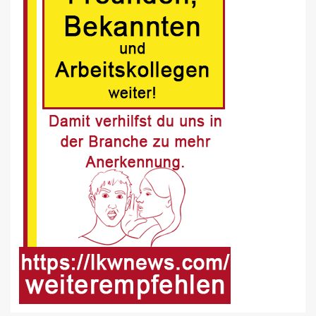
Unfall in Buer
8
BLAULICHT DE
Offenburg, A5 – Zwei Unfälle legen
Berufsverkehr lahm
9
FUHRPARK-UNTERNEHMENS-NEWS DE
Sattelauflieger im Kundeneinsatz
beim Bau mobiler Strassen
10
PUBLIKATIONEN (STRASSE) DE
„Alles im Tacho?!“ macht Lenk- und
Ruhezeiten begreifbar
11