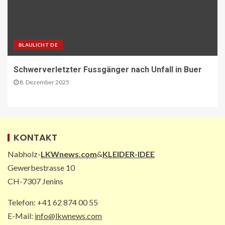
ÖV-NEWS CH
Neue Billettautomaten mit
BLAULICHT DE
Informationen in Echtzeit
3
Schwerverletzter Fussgänger nach Unfall in Buer
8. Dezember 2025
PAKETZUSTELLER INT
DHL: Die ungewöhnlichsten
Transporte 2025 – von Antilopen bis
zu Kunstskulpturen
4
KONTAKT
Nabholz-
LKWnews.com
&
KLEIDER-IDEE
STRASSEN-NEWS DE
Gewerbestrasse 10
A2: Sperrung nach Lkw-Unfall legt
CH-7307 Jenins
wichtigen Korridor lahm
5
Telefon: +41 62 874 00 55
E-Mail:
info@lkwnews.com