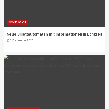
LETZTE MEILE DE
PAKETZUSTELLER DE
DHL startet Aufbau eigener E-LKW-
Ladeparks an seinen deutschen
ÖV-NEWS CH
Paketzentren
19
Neue Billettautomaten mit Informationen in Echtzeit
8. Dezember 2025
BLAULICHT DE
TECHNIK AKTUELL
Mannheim: Lkw in Vollbrand
20
BLAULICHT DE
Strassenverkehrsgefährdung auf der
B51
21
ÖV-NEWS INT