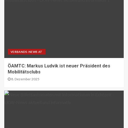
A9 Südumfahrung Visp: Sperrung
Eyholztunnel in Fahrtrichtung Brig
15
BRANCHEN-NEWS (DE)
CO2 nur im Sprudelwasser
16
VERBANDS-NEWS AT
ÖAMTC: Markus Ludvik ist neuer Präsident des
NACHHALTIGKEIT UND UMWELT DE
Mobilitätsclubs
Entwaldungsverordnung:
8. Dezember 2025
Baugewerbe begrüsst EU-Einigung
17
PAKETZUSTELLER DE
Deutsche Post erweitert
Serviceangebot in Partnerfilialen:
Kooperation mit Western Union
ermöglicht weltweite Geldtransfers
18