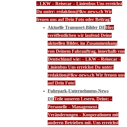
– LKW – Reisecar – Linienbus Uns erreichst
Du unter: redaktion@lkw-news.ch Wir
freuen uns auf Dein Foto oder Beitrag!
Aktuelle Transport-Bilder DE
Hier
veröffentlichen wir laufend Deine
aktuellen Bilder, im Zusammenhang
von Deinem Fahrauftrag, innerhalb von
Deutschland wie: – LKW – Reisecar –
Linienbus Uns erreichst Du unter:
redaktion@lkw-news.ch Wir freuen uns
auf Dein Foto!
Fuhrpark-Unternehmens-News
DE
Teile unseren Lesern, Deine; –
Personelle – Management-
Veränderungen – Kooperationen mit
anderen Betrieben mit. Uns erreichst