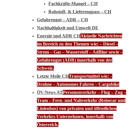
Fachkräfte-Mangel – CH
Rohstoff- & Lieferengpass – CH
Gefahrengut – ADR – CH
Nachhaltigkeit und Umwelt DE
Energie und ADR CH
Aktuelle Nachrichten
im Bereich zu den Themen wie; – Diesel –
Strom – Gas – Wasserstoff – AdBlue sowie –
Gefahrengut (ADR) innerhalb von der
Schweiz.
Letzte Meile CH
Transportmittel wie; –
Drohne – Autonomes Fahren – Cargobike
ÖV-News AT
Personenverkehr – Flug – Zug –
Tram – Fern- und Nahverkehr (Reisecar und
Linienbus) von privaten und öffentlichen
Verkehrs-Unternehmen, innerhalb von
Österreich.