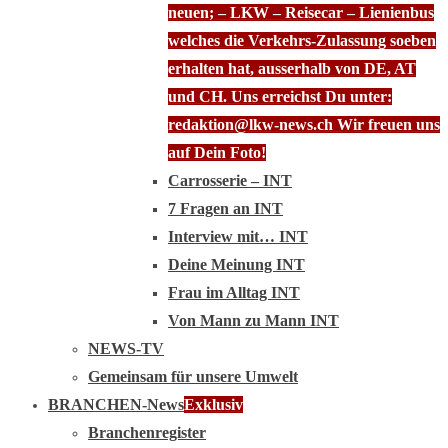
neuen; – LKW – Reisecar – Lienienbus
welches die Verkehrs-Zulassung soeben
erhalten hat, ausserhalb von DE, AT
und CH. Uns erreichst Du unter:
redaktion@lkw-news.ch Wir freuen uns
auf Dein Foto!
Carrosserie – INT
7 Fragen an INT
Interview mit… INT
Deine Meinung INT
Frau im Alltag INT
Von Mann zu Mann INT
NEWS-TV
Gemeinsam für unsere Umwelt
BRANCHEN-News
Exklusiv
Branchenregister