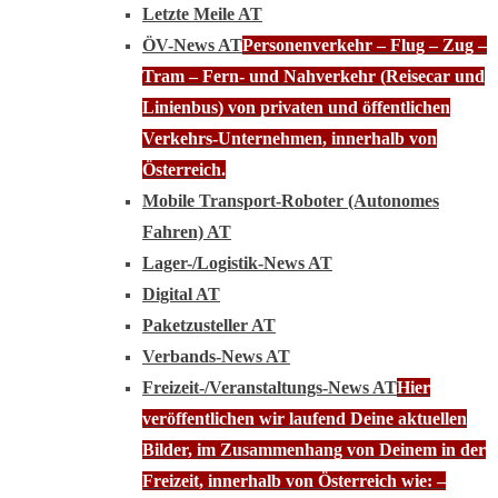
Letzte Meile AT
ÖV-News AT
Personenverkehr – Flug – Zug –
Tram – Fern- und Nahverkehr (Reisecar und
Linienbus) von privaten und öffentlichen
Verkehrs-Unternehmen, innerhalb von
Österreich.
Mobile Transport-Roboter (Autonomes
Fahren) AT
Lager-/Logistik-News AT
Digital AT
Paketzusteller AT
Verbands-News AT
Freizeit-/Veranstaltungs-News AT
Hier
veröffentlichen wir laufend Deine aktuellen
Bilder, im Zusammenhang von Deinem in der
Freizeit, innerhalb von Österreich wie: –