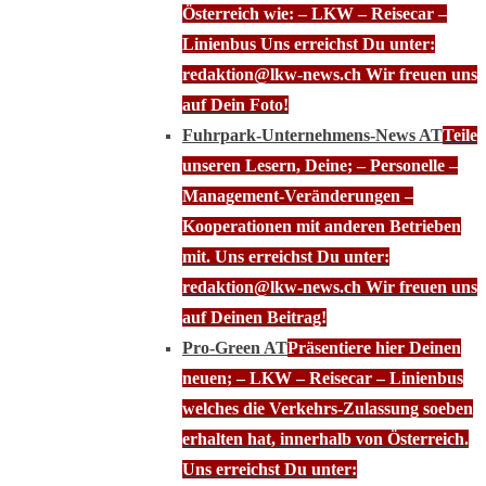
Österreich wie: – LKW – Reisecar –
Linienbus Uns erreichst Du unter:
redaktion@lkw-news.ch Wir freuen uns
auf Dein Foto!
Fuhrpark-Unternehmens-News AT
Teile
unseren Lesern, Deine; – Personelle –
Management-Veränderungen –
Kooperationen mit anderen Betrieben
mit. Uns erreichst Du unter:
redaktion@lkw-news.ch Wir freuen uns
auf Deinen Beitrag!
Pro-Green AT
Präsentiere hier Deinen
neuen; – LKW – Reisecar – Linienbus
welches die Verkehrs-Zulassung soeben
erhalten hat, innerhalb von Österreich.
Uns erreichst Du unter: