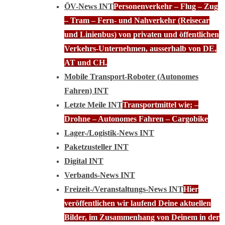
ÖV-News INT
Personenverkehr – Flug – Zug
– Tram – Fern- und Nahverkehr (Reisecar
und Linienbus) von privaten und öffentlichen
Verkehrs-Unternehmen, ausserhalb von DE,
AT und CH.
Mobile Transport-Roboter (Autonomes
Fahren) INT
Letzte Meile INT
Transportmittel wie; –
Drohne – Autonomes Fahren – Cargobike
Lager-/Logistik-News INT
Paketzusteller INT
Digital INT
Verbands-News INT
Freizeit-/Veranstaltungs-News INT
Hier
veröffentlichen wir laufend Deine aktuellen
Bilder, im Zusammenhang von Deinem in der