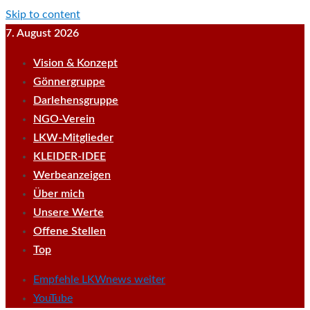
Skip to content
7. August 2026
Vision & Konzept
Gönnergruppe
Darlehensgruppe
NGO-Verein
LKW-Mitglieder
KLEIDER-IDEE
Werbeanzeigen
Über mich
Unsere Werte
Offene Stellen
Top
Empfehle LKWnews weiter
YouTube