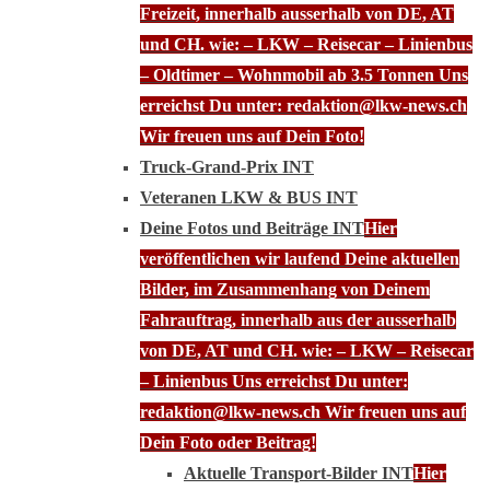
Freizeit, innerhalb ausserhalb von DE, AT
und CH. wie: – LKW – Reisecar – Linienbus
– Oldtimer – Wohnmobil ab 3.5 Tonnen Uns
erreichst Du unter: redaktion@lkw-news.ch
Wir freuen uns auf Dein Foto!
Truck-Grand-Prix INT
Veteranen LKW & BUS INT
Deine Fotos und Beiträge INT
Hier
veröffentlichen wir laufend Deine aktuellen
Bilder, im Zusammenhang von Deinem
Fahrauftrag, innerhalb aus der ausserhalb
von DE, AT und CH. wie: – LKW – Reisecar
– Linienbus Uns erreichst Du unter:
redaktion@lkw-news.ch Wir freuen uns auf
Dein Foto oder Beitrag!
Aktuelle Transport-Bilder INT
Hier