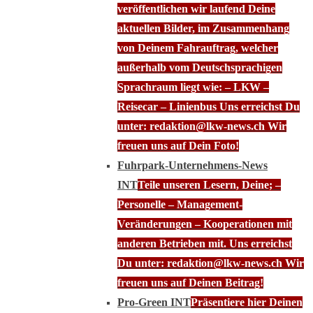
veröffentlichen wir laufend Deine
aktuellen Bilder, im Zusammenhang
von Deinem Fahrauftrag, welcher
außerhalb vom Deutschsprachigen
Sprachraum liegt wie: – LKW –
Reisecar – Linienbus Uns erreichst Du
unter: redaktion@lkw-news.ch Wir
freuen uns auf Dein Foto!
Fuhrpark-Unternehmens-News
INT
Teile unseren Lesern, Deine; –
Personelle – Management-
Veränderungen – Kooperationen mit
anderen Betrieben mit. Uns erreichst
Du unter: redaktion@lkw-news.ch Wir
freuen uns auf Deinen Beitrag!
Pro-Green INT
Präsentiere hier Deinen