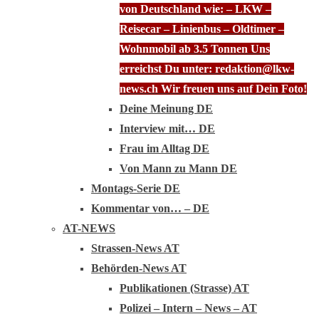
von Deutschland wie: – LKW –
Reisecar – Linienbus – Oldtimer –
Wohnmobil ab 3.5 Tonnen Uns
erreichst Du unter: redaktion@lkw-
news.ch Wir freuen uns auf Dein Foto!
Deine Meinung DE
Interview mit… DE
Frau im Alltag DE
Von Mann zu Mann DE
Montags-Serie DE
Kommentar von… – DE
AT-NEWS
Strassen-News AT
Behörden-News AT
Publikationen (Strasse) AT
Polizei – Intern – News – AT