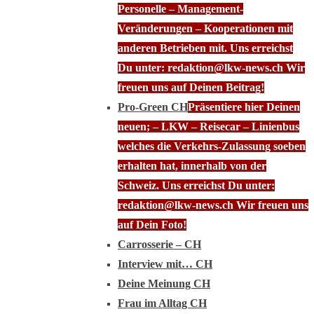
Personelle – Management-
Veränderungen – Kooperationen mit
anderen Betrieben mit. Uns erreichst
Du unter: redaktion@lkw-news.ch Wir
freuen uns auf Deinen Beitrag!
Pro-Green CH
Präsentiere hier Deinen
neuen; – LKW – Reisecar – Linienbus
welches die Verkehrs-Zulassung soeben
erhalten hat, innerhalb von der
Schweiz. Uns erreichst Du unter:
redaktion@lkw-news.ch Wir freuen uns
auf Dein Foto!
Carrosserie – CH
Interview mit… CH
Deine Meinung CH
Frau im Alltag CH