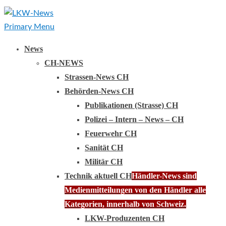
Primary Menu
News
CH-NEWS
Strassen-News CH
Behörden-News CH
Publikationen (Strasse) CH
Polizei – Intern – News – CH
Feuerwehr CH
Sanität CH
Militär CH
Technik aktuell CH
Händler-News sind
Medienmitteilungen von den Händler alle
Kategorien, innerhalb von Schweiz.
LKW-Produzenten CH