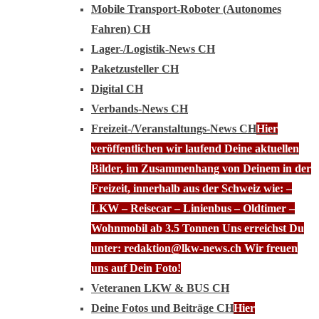
Mobile Transport-Roboter (Autonomes
Fahren) CH
Lager-/Logistik-News CH
Paketzusteller CH
Digital CH
Verbands-News CH
Freizeit-/Veranstaltungs-News CH
Hier
veröffentlichen wir laufend Deine aktuellen
Bilder, im Zusammenhang von Deinem in der
Freizeit, innerhalb aus der Schweiz wie: –
LKW – Reisecar – Linienbus – Oldtimer –
Wohnmobil ab 3.5 Tonnen Uns erreichst Du
unter: redaktion@lkw-news.ch Wir freuen
uns auf Dein Foto!
Veteranen LKW & BUS CH
Deine Fotos und Beiträge CH
Hier