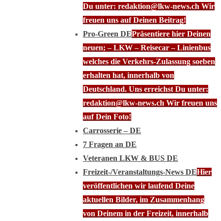
Du unter: redaktion@lkw-news.ch Wir
freuen uns auf Deinen Beitrag!
Pro-Green DE
Präsentiere hier Deinen
neuen; – LKW – Reisecar – Linienbus
welches die Verkehrs-Zulassung soeben
erhalten hat, innerhalb von
Deutschland. Uns erreichst Du unter:
redaktion@lkw-news.ch Wir freuen uns
auf Dein Foto!
Carrosserie – DE
7 Fragen an DE
Veteranen LKW & BUS DE
Freizeit-/Veranstaltungs-News DE
Hier
veröffentlichen wir laufend Deine
aktuellen Bilder, im Zusammenhang
von Deinem in der Freizeit, innerhalb