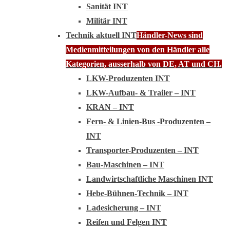
Sanität INT
Militär INT
Technik aktuell INT
Händler-News sind
Medienmitteilungen von den Händler alle
Kategorien, ausserhalb von DE, AT und CH.
LKW-Produzenten INT
LKW-Aufbau- & Trailer – INT
KRAN – INT
Fern- & Linien-Bus -Produzenten –
INT
Transporter-Produzenten – INT
Bau-Maschinen – INT
Landwirtschaftliche Maschinen INT
Hebe-Bühnen-Technik – INT
Ladesicherung – INT
Reifen und Felgen INT