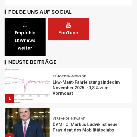
STRASSEN-NEWS CH
A13 Landquart-Sarganserland:
FOLGE UNS AUF SOCIAL
Baustelle in Winterpause
29
Empfehle
YouTube
STRASSEN-NEWS CH
LKWnews
A1 Nordumfahrung Zürich: Sanierung
weiter
der 2. Röhre des Gubristtunnels
abgeschlossen
30
NEUSTE BEITRÄGE
BEHÖRDEN-NEWS DE
Lkw-Maut-Fahrleistungsindex im
November 2025: -0,8 % zum
Vormonat
1
VERBANDS-NEWS AT
ÖAMTC: Markus Ludvik ist neuer
Präsident des Mobilitätsclubs