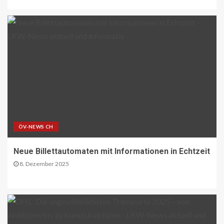
16
NACHHALTIGKEIT UND UMWELT DE
Entwaldungsverordnung:
Baugewerbe begrüsst EU-Einigung
17
PAKETZUSTELLER DE
Deutsche Post erweitert
Serviceangebot in Partnerfilialen:
Kooperation mit Western Union
ÖV-NEWS CH
ermöglicht weltweite Geldtransfers
18
Neue Billettautomaten mit Informationen in Echtzeit
8. Dezember 2025
LETZTE MEILE DE
PAKETZUSTELLER DE
DHL startet Aufbau eigener E-LKW-
Ladeparks an seinen deutschen
Paketzentren
19