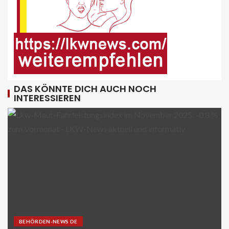
9
FUHRPARK-UNTERNEHMENS-NEWS DE
Sattelauflieger im Kundeneinsatz
beim Bau mobiler Strassen
10
DAS KÖNNTE DICH AUCH NOCH
INTERESSIEREN
PUBLIKATIONEN (STRASSE) DE
„Alles im Tacho?!“ macht Lenk- und
Ruhezeiten begreifbar
11
KRAN - DE
Hagedorn wächst mit Hüffermann-
Erwerb und stärkt seine Schwerlast-
und Kranlogistik
12
BEHÖRDEN-NEWS DE