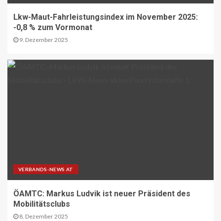
DIGITAL DE
Lkw-Maut-Fahrleistungsindex im November 2025:
Repräsentative Studie vom Vodafone
Institut
-0,8 % zum Vormonat
13
9. Dezember 2025
PAKETZUSTELLER DE
Sonderbriefmarke würdigt
„Stolpersteine“-Initiative zum
Gedenken an NS-Opfer
14
STRASSEN-NEWS CH
A9 Südumfahrung Visp: Sperrung
Eyholztunnel in Fahrtrichtung Brig
15
VERBANDS-NEWS AT
ÖAMTC: Markus Ludvik ist neuer Präsident des
Mobilitätsclubs
BRANCHEN-NEWS (DE)
CO2 nur im Sprudelwasser
8. Dezember 2025