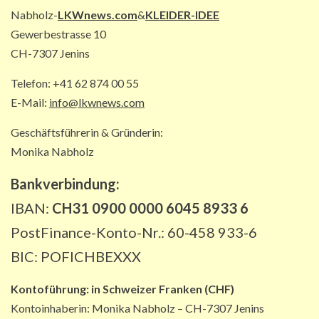
Nabholz-
LKWnews.com
&
KLEIDER-IDEE
PAKETZUSTELLER INT
Gewerbestrasse 10
DHL: Die ungewöhnlichsten
Transporte 2025 – von Antilopen bis
CH-7307 Jenins
zu Kunstskulpturen
4
Telefon: +41 62 874 00 55
E-Mail:
info@lkwnews.com
STRASSEN-NEWS DE
Geschäftsführerin & Gründerin:
A2: Sperrung nach Lkw-Unfall legt
wichtigen Korridor lahm
Monika Nabholz
5
Bankverbindung:
IBAN:
CH31 0900 0000 6045 8933 6
PostFinance-Konto-Nr.: 60-458 933-6
BIC: POFICHBEXXX
Kontoführung:
in
Schweizer Franken (CHF)
Kontoinhaberin: Monika Nabholz – CH-7307 Jenins