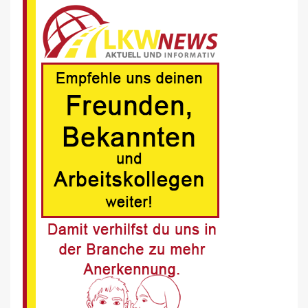
BRANCHEN-NEWS (DE)
Volvo Trucks erhält Deutschen
Nachhaltigkeitspreis
6
BRANCHEN-NEWS (DE)
MAN Engines präsentiert nächste
Generation der bewährten Baureihe
MAN E32
7
BLAULICHT DE
Schwerverletzter Fussgänger nach
Unfall in Buer
8
BLAULICHT DE
Offenburg, A5 – Zwei Unfälle legen
Berufsverkehr lahm