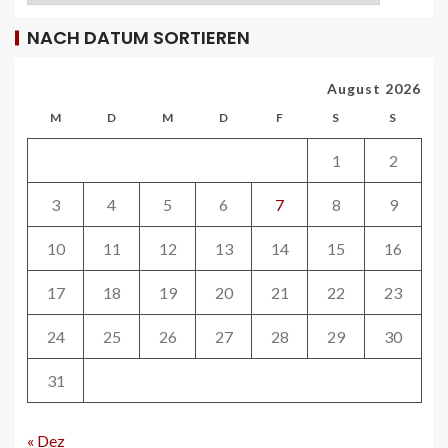
NACH DATUM SORTIEREN
REISECAR- UND LINIENBUS-PRODUZENTEN
DE
RDA-Projekt soll Lade- und
August 2026
Infrastrukturbedarf von elektrisch
betriebenen Reisebussen ermitteln
M
D
M
D
F
S
S
26
1
2
ÖV-NEWS CH
Tramhaltestelle «Bahnhofquai» wird
3
4
5
6
7
8
9
barrierefrei: Sanierungsarbeiten
starten Mitte Dezember
10
11
12
13
14
15
16
27
17
18
19
20
21
22
23
ÖV-NEWS CH
24
25
26
27
28
29
30
Fahrplan 2026: Angebotsausbau auf
diversen Linien
31
28
« Dez