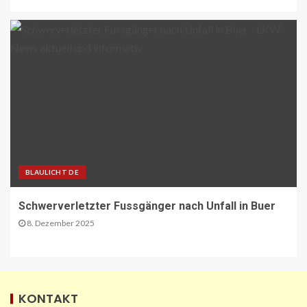
abgeschlossen
30
BEHÖRDEN-NEWS DE
Lkw-Maut-Fahrleistungsindex im
November 2025: -0,8 % zum
Vormonat
1
VERBANDS-NEWS AT
ÖAMTC: Markus Ludvik ist neuer
BLAULICHT DE
Präsident des Mobilitätsclubs
2
Schwerverletzter Fussgänger nach Unfall in Buer
8. Dezember 2025
ÖV-NEWS CH
Neue Billettautomaten mit
Informationen in Echtzeit
3
KONTAKT