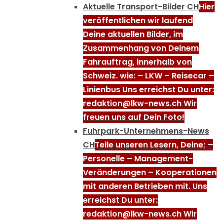
Aktuelle Transport-Bilder CH
Hier
veröffentlichen wir laufend
Deine aktuellen Bilder, im
Zusammenhang von Deinem
Fahrauftrag, innerhalb von
Schweiz. wie: – LKW – Reisecar –
Linienbus Uns erreichst Du unter:
redaktion@lkw-news.ch Wir
freuen uns auf Dein Foto!
Fuhrpark-Unternehmens-News
CH
Teile unseren Lesern, Deine; –
Personelle – Management-
Veränderungen – Kooperationen
mit anderen Betrieben mit. Uns
erreichst Du unter:
redaktion@lkw-news.ch Wir