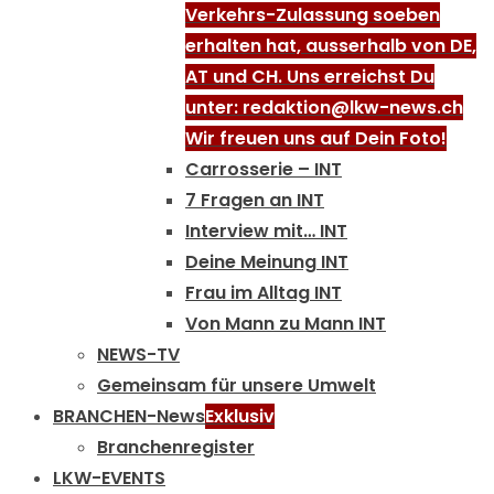
Verkehrs-Zulassung soeben
erhalten hat, ausserhalb von DE,
AT und CH. Uns erreichst Du
unter: redaktion@lkw-news.ch
Wir freuen uns auf Dein Foto!
Carrosserie – INT
7 Fragen an INT
Interview mit… INT
Deine Meinung INT
Frau im Alltag INT
Von Mann zu Mann INT
NEWS-TV
Gemeinsam für unsere Umwelt
BRANCHEN-News
Exklusiv
Branchenregister
LKW-EVENTS