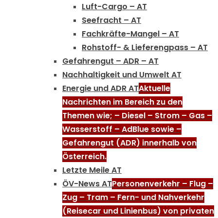
Luft-Cargo – AT
Seefracht – AT
Fachkräfte-Mangel – AT
Rohstoff- & Lieferengpass – AT
Gefahrengut – ADR – AT
Nachhaltigkeit und Umwelt AT
Energie und ADR AT
Aktuelle
Nachrichten im Bereich zu den
Themen wie; – Diesel – Strom – Gas –
Wasserstoff – AdBlue sowie –
Gefahrengut (ADR) innerhalb von
Österreich.
Letzte Meile AT
ÖV-News AT
Personenverkehr – Flug –
Zug – Tram – Fern- und Nahverkehr
(Reisecar und Linienbus) von privaten