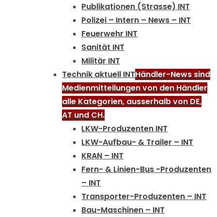
Publikationen (Strasse) INT
Polizei – Intern – News – INT
Feuerwehr INT
Sanität INT
Militär INT
Technik aktuell INT
Händler-News sind
Medienmitteilungen von den Händler
alle Kategorien, ausserhalb von DE,
AT und CH.
LKW-Produzenten INT
LKW-Aufbau- & Trailer – INT
KRAN – INT
Fern- & Linien-Bus -Produzenten
– INT
Transporter-Produzenten – INT
Bau-Maschinen – INT