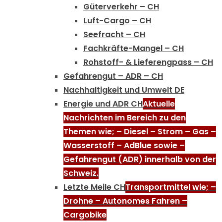
Güterverkehr – CH
Luft-Cargo – CH
Seefracht – CH
Fachkräfte-Mangel – CH
Rohstoff- & Lieferengpass – CH
Gefahrengut – ADR – CH
Nachhaltigkeit und Umwelt DE
Energie und ADR CH
Aktuelle
Nachrichten im Bereich zu den
Themen wie; – Diesel – Strom – Gas –
Wasserstoff – AdBlue sowie –
Gefahrengut (ADR) innerhalb von der
Schweiz.
Letzte Meile CH
Transportmittel wie; –
Drohne – Autonomes Fahren –
Cargobike