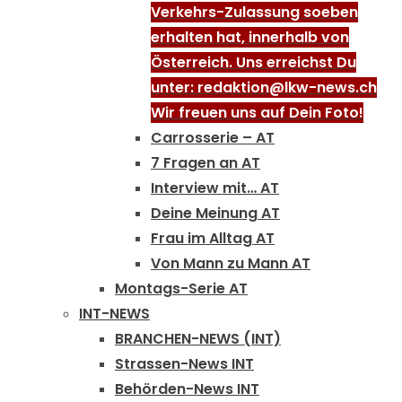
Verkehrs-Zulassung soeben
erhalten hat, innerhalb von
Österreich. Uns erreichst Du
unter: redaktion@lkw-news.ch
Wir freuen uns auf Dein Foto!
Carrosserie – AT
7 Fragen an AT
Interview mit… AT
Deine Meinung AT
Frau im Alltag AT
Von Mann zu Mann AT
Montags-Serie AT
INT-NEWS
BRANCHEN-NEWS (INT)
Strassen-News INT
Behörden-News INT