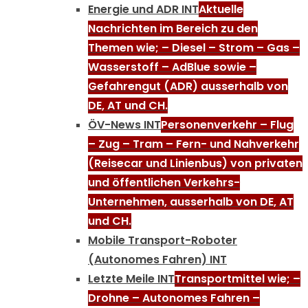
Energie und ADR INT
Aktuelle
Nachrichten im Bereich zu den
Themen wie; – Diesel – Strom – Gas –
Wasserstoff – AdBlue sowie –
Gefahrengut (ADR) ausserhalb von
DE, AT und CH.
ÖV-News INT
Personenverkehr – Flug
– Zug – Tram – Fern- und Nahverkehr
(Reisecar und Linienbus) von privaten
und öffentlichen Verkehrs-
Unternehmen, ausserhalb von DE, AT
und CH.
Mobile Transport-Roboter
(Autonomes Fahren) INT
Letzte Meile INT
Transportmittel wie; –
Drohne – Autonomes Fahren –