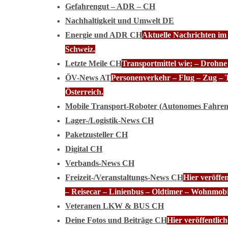
Gefahrengut – ADR – CH
Nachhaltigkeit und Umwelt DE
Energie und ADR CH
Aktuelle Nachrichten im
Schweiz.
Letzte Meile CH
Transportmittel wie; – Drohn
ÖV-News AT
Personenverkehr – Flug – Zug – 
Österreich.
Mobile Transport-Roboter (Autonomes Fahre
Lager-/Logistik-News CH
Paketzusteller CH
Digital CH
Verbands-News CH
Freizeit-/Veranstaltungs-News CH
Hier veröffe
– Reisecar – Linienbus – Oldtimer – Wohnmobi
Veteranen LKW & BUS CH
Deine Fotos und Beiträge CH
Hier veröffentli