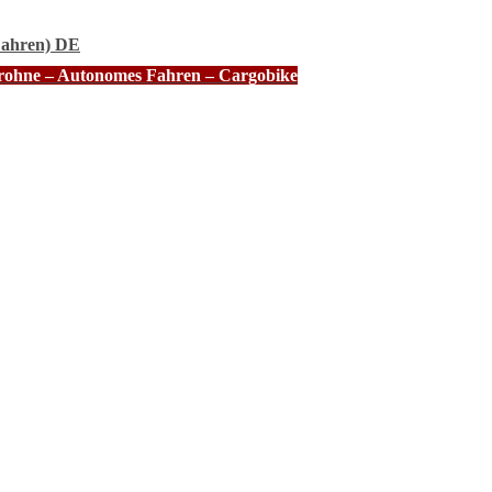
Fahren) DE
Drohne – Autonomes Fahren – Cargobike