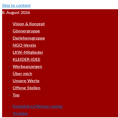
Skip to content
8. August 2026
Vision & Konzept
Gönnergruppe
Darlehensgruppe
NGO-Verein
LKW-Mitglieder
KLEIDER-IDEE
Werbeanzeigen
Über mich
Unsere Werte
Offene Stellen
Top
Empfehle LKWnews weiter
YouTube