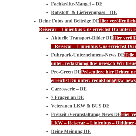
Fachkräfte-Mangel – DE
Rohstoff- & Lieferengpass – DE
Deine Fotos und Beiträge DE
Hier veröffentli
Reisecar – Linienbus Uns erreichst Du unter: 
Aktuelle Transport-Bilder DE
Hier veröf
– Reisecar – Linienbus Uns erreichst Du
Fuhrpark-Unternehmens-News DE
Teile
unter: redaktion@lkw-news.ch Wir freue
Pro-Green DE
Präsentiere hier Deinen n
erreichst Du unter: redaktion@lkw-news.
Carrosserie – DE
7 Fragen an DE
Veteranen LKW & BUS DE
Freizeit-/Veranstaltungs-News DE
Hier ve
LKW – Reisecar – Linienbus – Oldtimer 
Deine Meinung DE