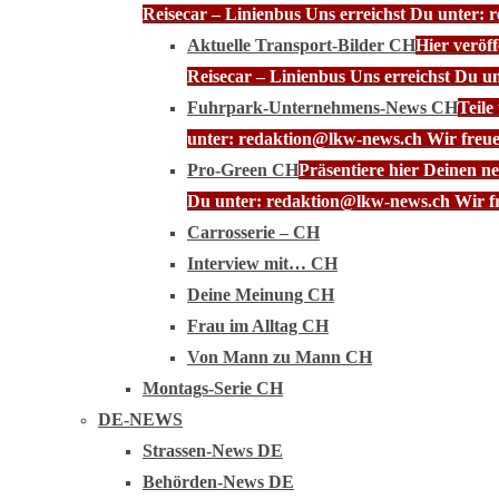
Reisecar – Linienbus Uns erreichst Du unter: 
Aktuelle Transport-Bilder CH
Hier veröf
Reisecar – Linienbus Uns erreichst Du u
Fuhrpark-Unternehmens-News CH
Teile
unter: redaktion@lkw-news.ch Wir freue
Pro-Green CH
Präsentiere hier Deinen n
Du unter: redaktion@lkw-news.ch Wir fr
Carrosserie – CH
Interview mit… CH
Deine Meinung CH
Frau im Alltag CH
Von Mann zu Mann CH
Montags-Serie CH
DE-NEWS
Strassen-News DE
Behörden-News DE