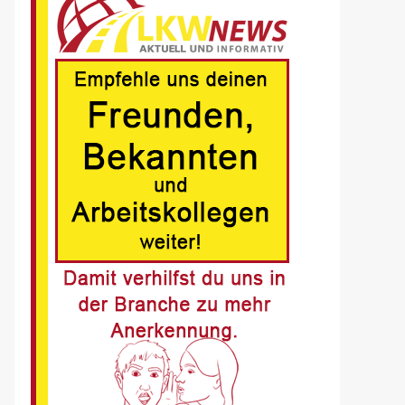
Deutschen
Nachhaltigkeitspreis
6
BRANCHEN-NEWS (DE)
MAN Engines präsentiert
nächste Generation der
bewährten Baureihe MAN
E32
7
BLAULICHT DE
Schwerverletzter
Fussgänger nach Unfall in
Buer
8
BLAULICHT DE
Offenburg, A5 – Zwei
Unfälle legen
Berufsverkehr lahm
9