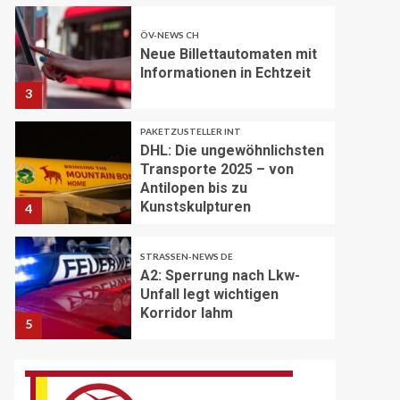
ÖV-NEWS CH
Neue Billettautomaten mit
Informationen in Echtzeit
3
PAKETZUSTELLER INT
DHL: Die ungewöhnlichsten
Transporte 2025 – von
Antilopen bis zu
Kunstskulpturen
4
STRASSEN-NEWS DE
A2: Sperrung nach Lkw-
Unfall legt wichtigen
Korridor lahm
5
BRANCHEN-NEWS (DE)
Volvo Trucks erhält