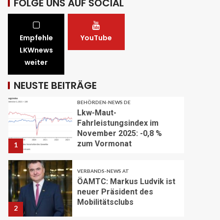
FOLGE UNS AUF SOCIAL
Sarganserland: Baustelle in
Winterpause
29
Empfehle
YouTube
STRASSEN-NEWS CH
A1 Nordumfahrung Zürich:
LKWnews
Sanierung der 2. Röhre des
weiter
Gubristtunnels
abgeschlossen
30
NEUSTE BEITRÄGE
BEHÖRDEN-NEWS DE
Lkw-Maut-
Fahrleistungsindex im
November 2025: -0,8 %
zum Vormonat
1
VERBANDS-NEWS AT
ÖAMTC: Markus Ludvik ist
neuer Präsident des
Mobilitätsclubs
2