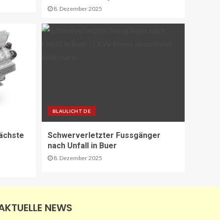
Repräsentative Studie vom
8. Dezember 2025
Vodafone Institut
13
PAKETZUSTELLER DE
Sonderbriefmarke würdigt
„Stolpersteine“-Initiative
zum Gedenken an NS-
Opfer
14
BLAULICHT DE
STRASSEN-NEWS CH
A9 Südumfahrung Visp:
ächste
Schwerverletzter Fussgänger
Sperrung Eyholztunnel in
nach Unfall in Buer
Fahrtrichtung Brig
15
8. Dezember 2025
BRANCHEN-NEWS (DE)
CO2 nur im Sprudelwasser
AKTUELLE NEWS
16