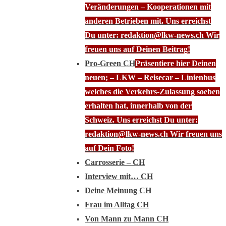
Veränderungen – Kooperationen mit
anderen Betrieben mit. Uns erreichst
Du unter: redaktion@lkw-news.ch Wir
freuen uns auf Deinen Beitrag!
Pro-Green CH
Präsentiere hier Deinen
neuen; – LKW – Reisecar – Linienbus
welches die Verkehrs-Zulassung soeben
erhalten hat, innerhalb von der
Schweiz. Uns erreichst Du unter:
redaktion@lkw-news.ch Wir freuen uns
auf Dein Foto!
Carrosserie – CH
Interview mit… CH
Deine Meinung CH
Frau im Alltag CH
Von Mann zu Mann CH