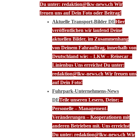
Du unter: redaktion@lkw-news.ch Wir
freuen uns auf Dein Foto oder Beitrag!
Aktuelle Transport-Bilder DE
Hier
veröffentlichen wir laufend Deine
aktuellen Bilder, im Zusammenhang
von Deinem Fahrauftrag, innerhalb von
Deutschland wie: – LKW – Reisecar –
Linienbus Uns erreichst Du unter:
redaktion@lkw-news.ch Wir freuen uns
auf Dein Foto!
Fuhrpark-Unternehmens-News
DE
Teile unseren Lesern, Deine; –
Personelle – Management-
Veränderungen – Kooperationen mit
anderen Betrieben mit. Uns erreichst
Du unter: redaktion@lkw-news.ch Wir