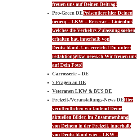
freuen uns auf Deinen Beitrag!
Pro-Green DE
Präsentiere hier Deinen
neuen; – LKW – Reisecar – Linienbus
welches die Verkehrs-Zulassung soeben
erhalten hat, innerhalb von
Deutschland. Uns erreichst Du unter:
redaktion@lkw-news.ch Wir freuen uns
auf Dein Foto!
Carrosserie – DE
7 Fragen an DE
Veteranen LKW & BUS DE
Freizeit-/Veranstaltungs-News DE
Hier
veröffentlichen wir laufend Deine
aktuellen Bilder, im Zusammenhang
von Deinem in der Freizeit, innerhalb
von Deutschland wie: – LKW –