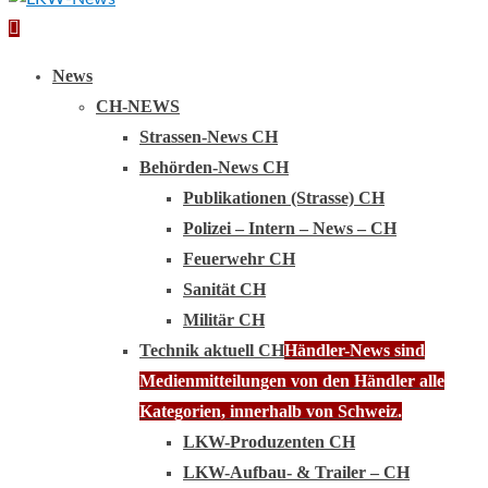
Primary
Menu
News
CH-NEWS
Strassen-News CH
Behörden-News CH
Publikationen (Strasse) CH
Polizei – Intern – News – CH
Feuerwehr CH
Sanität CH
Militär CH
Technik aktuell CH
Händler-News sind
Medienmitteilungen von den Händler alle
Kategorien, innerhalb von Schweiz.
LKW-Produzenten CH
LKW-Aufbau- & Trailer – CH