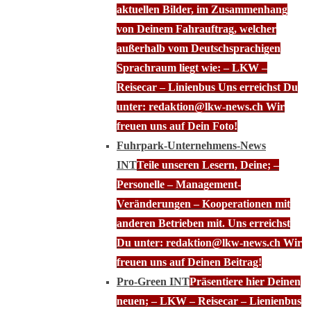
aktuellen Bilder, im Zusammenhang
von Deinem Fahrauftrag, welcher
außerhalb vom Deutschsprachigen
Sprachraum liegt wie: – LKW –
Reisecar – Linienbus Uns erreichst Du
unter: redaktion@lkw-news.ch Wir
freuen uns auf Dein Foto!
Fuhrpark-Unternehmens-News
INT
Teile unseren Lesern, Deine; –
Personelle – Management-
Veränderungen – Kooperationen mit
anderen Betrieben mit. Uns erreichst
Du unter: redaktion@lkw-news.ch Wir
freuen uns auf Deinen Beitrag!
Pro-Green INT
Präsentiere hier Deinen
neuen; – LKW – Reisecar – Lienienbus