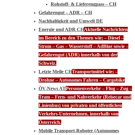
Rohstoff- & Lieferengpass – CH
Gefahrengut – ADR – CH
Nachhaltigkeit und Umwelt DE
Energie und ADR CH
Aktuelle Nachrichten
im Bereich zu den Themen wie; – Diesel –
Strom – Gas – Wasserstoff – AdBlue sowie –
Gefahrengut (ADR) innerhalb von der
Schweiz.
Letzte Meile CH
Transportmittel wie; –
Drohne – Autonomes Fahren – Cargobike
ÖV-News AT
Personenverkehr – Flug – Zug –
Tram – Fern- und Nahverkehr (Reisecar und
Linienbus) von privaten und öffentlichen
Verkehrs-Unternehmen, innerhalb von
Österreich.
Mobile Transport-Roboter (Autonomes