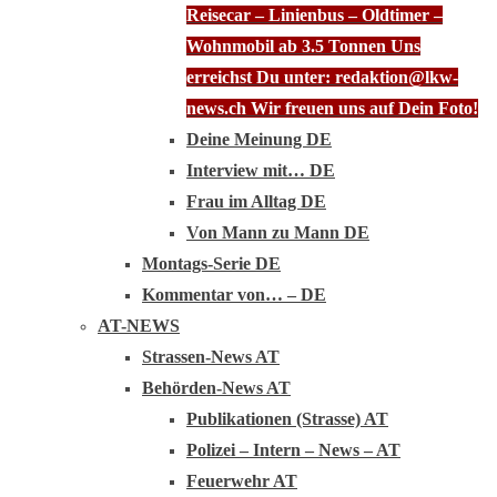
Reisecar – Linienbus – Oldtimer –
Wohnmobil ab 3.5 Tonnen Uns
erreichst Du unter: redaktion@lkw-
news.ch Wir freuen uns auf Dein Foto!
Deine Meinung DE
Interview mit… DE
Frau im Alltag DE
Von Mann zu Mann DE
Montags-Serie DE
Kommentar von… – DE
AT-NEWS
Strassen-News AT
Behörden-News AT
Publikationen (Strasse) AT
Polizei – Intern – News – AT
Feuerwehr AT