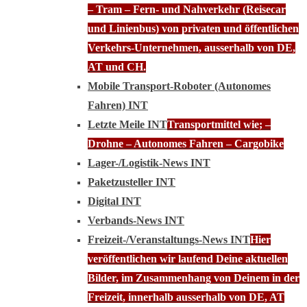
– Tram – Fern- und Nahverkehr (Reisecar
und Linienbus) von privaten und öffentlichen
Verkehrs-Unternehmen, ausserhalb von DE,
AT und CH.
Mobile Transport-Roboter (Autonomes
Fahren) INT
Letzte Meile INT
Transportmittel wie; –
Drohne – Autonomes Fahren – Cargobike
Lager-/Logistik-News INT
Paketzusteller INT
Digital INT
Verbands-News INT
Freizeit-/Veranstaltungs-News INT
Hier
veröffentlichen wir laufend Deine aktuellen
Bilder, im Zusammenhang von Deinem in der
Freizeit, innerhalb ausserhalb von DE, AT