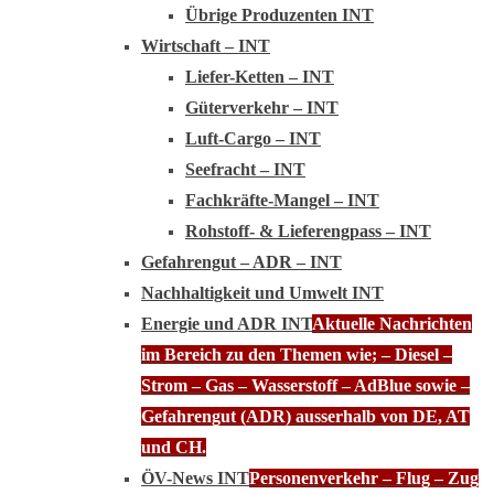
Übrige Produzenten INT
Wirtschaft – INT
Liefer-Ketten – INT
Güterverkehr – INT
Luft-Cargo – INT
Seefracht – INT
Fachkräfte-Mangel – INT
Rohstoff- & Lieferengpass – INT
Gefahrengut – ADR – INT
Nachhaltigkeit und Umwelt INT
Energie und ADR INT
Aktuelle Nachrichten
im Bereich zu den Themen wie; – Diesel –
Strom – Gas – Wasserstoff – AdBlue sowie –
Gefahrengut (ADR) ausserhalb von DE, AT
und CH.
ÖV-News INT
Personenverkehr – Flug – Zug