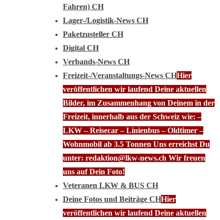
Fahren) CH
Lager-/Logistik-News CH
Paketzusteller CH
Digital CH
Verbands-News CH
Freizeit-/Veranstaltungs-News CH
Hier
veröffentlichen wir laufend Deine aktuellen
Bilder, im Zusammenhang von Deinem in der
Freizeit, innerhalb aus der Schweiz wie: –
LKW – Reisecar – Linienbus – Oldtimer –
Wohnmobil ab 3.5 Tonnen Uns erreichst Du
unter: redaktion@lkw-news.ch Wir freuen
uns auf Dein Foto!
Veteranen LKW & BUS CH
Deine Fotos und Beiträge CH
Hier
veröffentlichen wir laufend Deine aktuellen