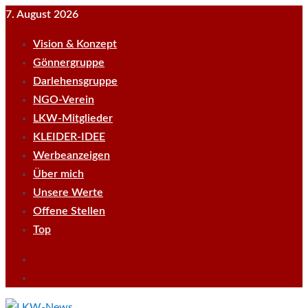
Skip
7. August 2026
to
Vision & Konzept
content
Gönnergruppe
Darlehensgruppe
NGO-Verein
LKW-Mitglieder
KLEIDER-IDEE
Werbeanzeigen
Über mich
Unsere Werte
Offene Stellen
Top
Empfehle
LKWnews
YouTube
weiter