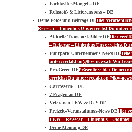
Fachkräfte-Mangel – DE
Rohstoff- & Lieferengpass – DE
Deine Fotos und Beiträge DE
Hier veröffentli
Reisecar – Linienbus Uns erreichst Du unter: 
Aktuelle Transport-Bilder DE
Hier veröf
– Reisecar – Linienbus Uns erreichst Du
Fuhrpark-Unternehmens-News DE
Teile
unter: redaktion@lkw-news.ch Wir freue
Pro-Green DE
Präsentiere hier Deinen n
erreichst Du unter: redaktion@lkw-news.
Carrosserie – DE
7 Fragen an DE
Veteranen LKW & BUS DE
Freizeit-/Veranstaltungs-News DE
Hier ve
LKW – Reisecar – Linienbus – Oldtimer 
Deine Meinung DE