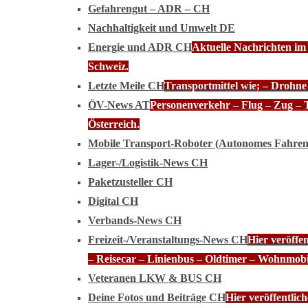
Gefahrengut – ADR – CH
Nachhaltigkeit und Umwelt DE
Energie und ADR CH
Aktuelle Nachrichten im
Schweiz.
Letzte Meile CH
Transportmittel wie; – Drohn
ÖV-News AT
Personenverkehr – Flug – Zug – 
Österreich.
Mobile Transport-Roboter (Autonomes Fahre
Lager-/Logistik-News CH
Paketzusteller CH
Digital CH
Verbands-News CH
Freizeit-/Veranstaltungs-News CH
Hier veröffe
– Reisecar – Linienbus – Oldtimer – Wohnmobi
Veteranen LKW & BUS CH
Deine Fotos und Beiträge CH
Hier veröffentli