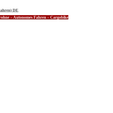
Fahren) DE
Drohne – Autonomes Fahren – Cargobike