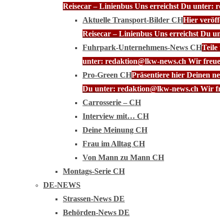
Reisecar – Linienbus Uns erreichst Du unter: 
Aktuelle Transport-Bilder CH
Hier veröf
Reisecar – Linienbus Uns erreichst Du u
Fuhrpark-Unternehmens-News CH
Teile
unter: redaktion@lkw-news.ch Wir freue
Pro-Green CH
Präsentiere hier Deinen n
Du unter: redaktion@lkw-news.ch Wir fr
Carrosserie – CH
Interview mit… CH
Deine Meinung CH
Frau im Alltag CH
Von Mann zu Mann CH
Montags-Serie CH
DE-NEWS
Strassen-News DE
Behörden-News DE