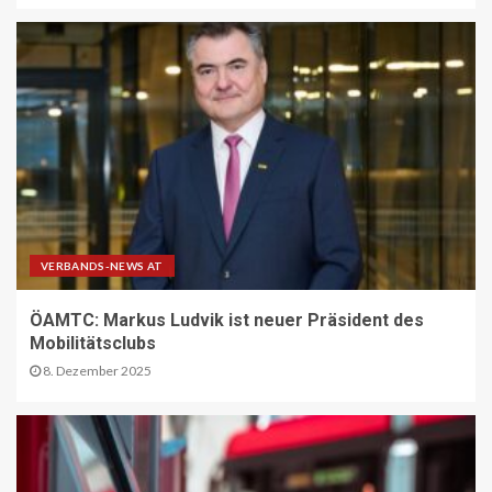
Gedenken an NS-Opfer
14
STRASSEN-NEWS CH
A9 Südumfahrung Visp: Sperrung
Eyholztunnel in Fahrtrichtung Brig
15
BRANCHEN-NEWS (DE)
CO2 nur im Sprudelwasser
VERBANDS-NEWS AT
16
ÖAMTC: Markus Ludvik ist neuer Präsident des
Mobilitätsclubs
8. Dezember 2025
NACHHALTIGKEIT UND UMWELT DE
Entwaldungsverordnung:
Baugewerbe begrüsst EU-Einigung
17