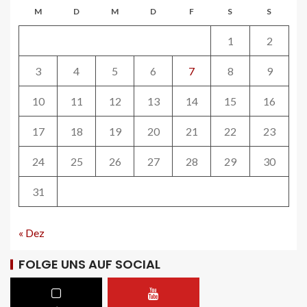
Tramhaltestelle «Bahnhofquai» wird
M
D
M
D
F
S
S
barrierefrei: Sanierungsarbeiten
starten Mitte Dezember
1
2
27
3
4
5
6
7
8
9
ÖV-NEWS CH
10
11
12
13
14
15
16
Fahrplan 2026: Angebotsausbau auf
diversen Linien
17
18
19
20
21
22
23
28
24
25
26
27
28
29
30
STRASSEN-NEWS CH
31
A13 Landquart-Sarganserland:
Baustelle in Winterpause
29
« Dez
FOLGE UNS AUF SOCIAL
STRASSEN-NEWS CH
A1 Nordumfahrung Zürich: Sanierung
der 2. Röhre des Gubristtunnels
abgeschlossen