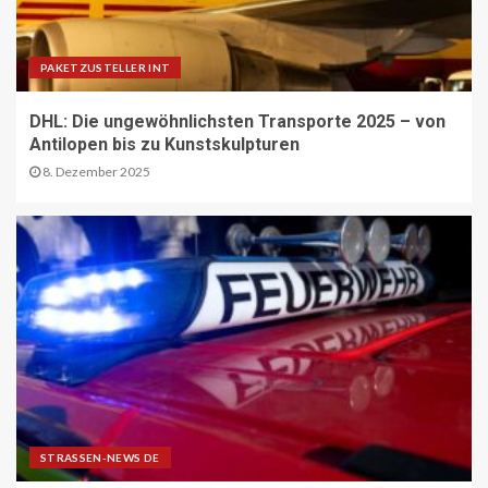
21
PAKETZUSTELLER INT
ÖV-NEWS INT
DHL: Die ungewöhnlichsten Transporte 2025 – von
Nachtzüge der neuen Generation
bringen mehr Komfort für Reisende
Antilopen bis zu Kunstskulpturen
22
8. Dezember 2025
ÜBRIGE PRODUZENTEN AT
Langfristige Absicherung des
landwirtschaftlichen
Versicherungssystems gelungen
23
BEHÖRDEN-NEWS DE
Bund zieht Fazit zur
Bundesfernstrassen-Reform
24
STRASSEN-NEWS DE