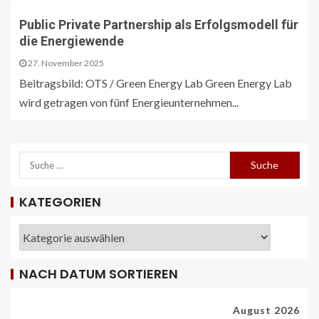
Public Private Partnership als Erfolgsmodell für
die Energiewende
27. November 2025
Beitragsbild: OTS / Green Energy Lab Green Energy Lab
wird getragen von fünf Energieunternehmen...
KATEGORIEN
REISECAR- UND LINIENBUS-PRODUZENTEN
DE
RDA-Projekt soll Lade- und
Infrastrukturbedarf von elektrisch
betriebenen Reisebussen ermitteln
NACH DATUM SORTIEREN
26
August 2026
ÖV-NEWS CH