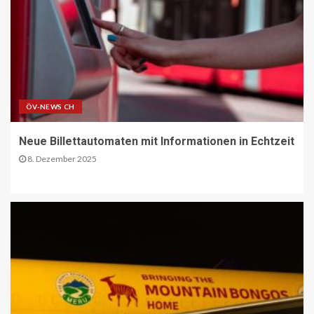
PAKETZUSTELLER DE
Deutsche Post erweitert
Serviceangebot in Partnerfilialen:
Kooperation mit Western Union
ermöglicht weltweite Geldtransfers
18
LETZTE MEILE DE
PAKETZUSTELLER DE
ÖV-NEWS CH
DHL startet Aufbau eigener E-LKW-
Ladeparks an seinen deutschen
Paketzentren
Neue Billettautomaten mit Informationen in Echtzeit
19
8. Dezember 2025
BLAULICHT DE
TECHNIK AKTUELL
Mannheim: Lkw in Vollbrand
20
BLAULICHT DE
Strassenverkehrsgefährdung auf der
B51