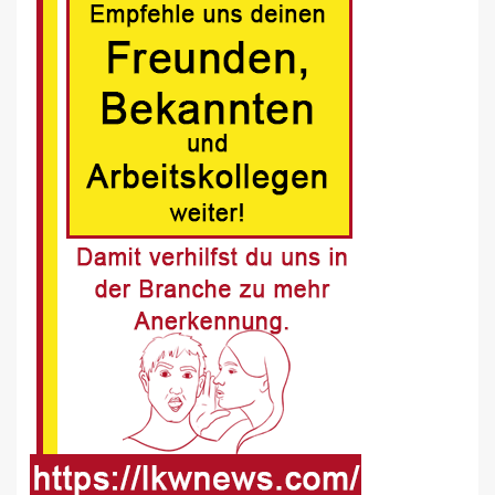
7
BLAULICHT DE
Schwerverletzter Fussgänger nach
Unfall in Buer
8
BLAULICHT DE
Offenburg, A5 – Zwei Unfälle legen
Berufsverkehr lahm
9
FUHRPARK-UNTERNEHMENS-NEWS DE
Sattelauflieger im Kundeneinsatz
beim Bau mobiler Strassen
10