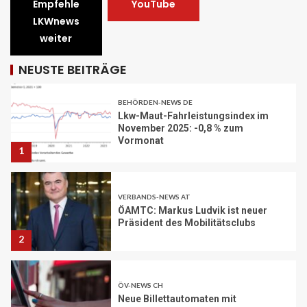
30
Empfehle
YouTube
LKWnews
weiter
BEHÖRDEN-NEWS DE
Lkw-Maut-Fahrleistungsindex im
NEUSTE BEITRÄGE
November 2025: -0,8 % zum
Vormonat
1
VERBANDS-NEWS AT
ÖAMTC: Markus Ludvik ist neuer
Präsident des Mobilitätsclubs
2
ÖV-NEWS CH
Neue Billettautomaten mit
Informationen in Echtzeit
3
PAKETZUSTELLER INT