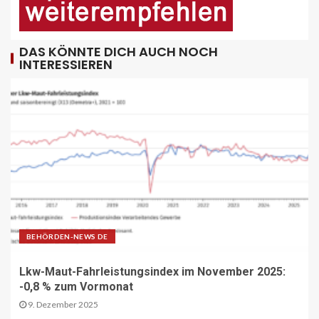
PUBLIKATIONEN (STRASSE) DE
„Alles im Tacho?!“ macht Lenk- und
Ruhezeiten begreifbar
DAS KÖNNTE DICH AUCH NOCH
11
INTERESSIEREN
KRAN - DE
Hagedorn wächst mit Hüffermann-
Erwerb und stärkt seine Schwerlast-
und Kranlogistik
12
DIGITAL DE
Repräsentative Studie vom Vodafone
Institut
BEHÖRDEN-NEWS DE
13
Lkw-Maut-Fahrleistungsindex im November 2025:
PAKETZUSTELLER DE
-0,8 % zum Vormonat
Sonderbriefmarke würdigt
9. Dezember 2025
„Stolpersteine“-Initiative zum