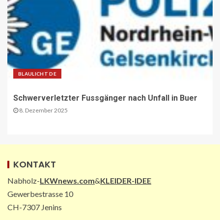
VERBANDS-NEWS AT
ÖAMTC: Markus Ludvik ist neuer
Präsident des Mobilitätsclubs
2
BLAULICHT DE
ÖV-NEWS CH
Neue Billettautomaten mit
Schwerverletzter Fussgänger nach Unfall in Buer
Informationen in Echtzeit
8. Dezember 2025
3
PAKETZUSTELLER INT
DHL: Die ungewöhnlichsten
Transporte 2025 – von Antilopen bis
KONTAKT
zu Kunstskulpturen
4
Nabholz-
LKWnews.com
&
KLEIDER-IDEE
Gewerbestrasse 10
CH-7307 Jenins
STRASSEN-NEWS DE
A2: Sperrung nach Lkw-Unfall legt