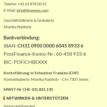
wichtigen Korridor lahm
Telefon: +41 62 874 00 55
5
E-Mail:
info@lkwnews.com
Geschäftsführerin & Gründerin:
Monika Nabholz
Bankverbindung:
IBAN:
CH31 0900 0000 6045 8933 6
PostFinance-Konto-Nr.: 60-458 933-6
BIC: POFICHBEXXX
Kontoführung:
in
Schweizer Franken (CHF)
Kontoinhaberin: Monika Nabholz – CH-7307 Jenins
MWST-Nr CHE-431.821.130
MITWIRKEN & UNTERSTÜTZEN
Vision und Konzept