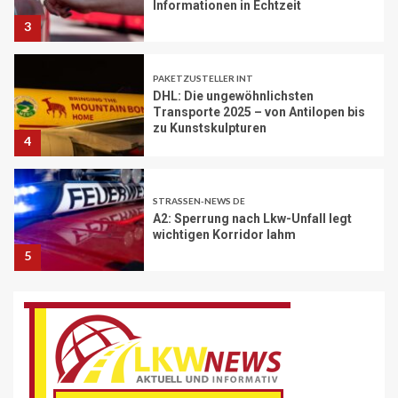
DHL: Die ungewöhnlichsten
Transporte 2025 – von Antilopen bis
zu Kunstskulpturen
4
STRASSEN-NEWS DE
A2: Sperrung nach Lkw-Unfall legt
wichtigen Korridor lahm
5
BRANCHEN-NEWS (DE)
Volvo Trucks erhält Deutschen
Nachhaltigkeitspreis
6
BRANCHEN-NEWS (DE)
MAN Engines präsentiert nächste
Generation der bewährten Baureihe
MAN E32