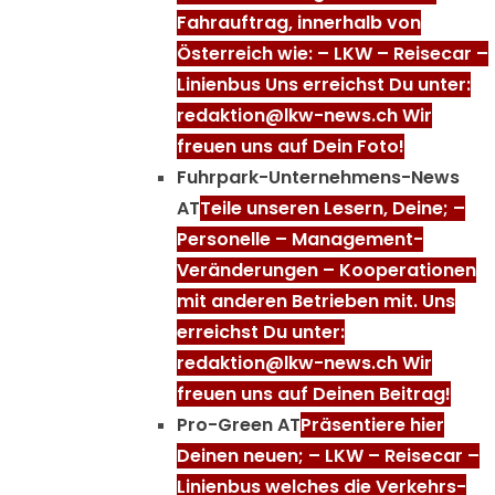
Fahrauftrag, innerhalb von
Österreich wie: – LKW – Reisecar –
Linienbus Uns erreichst Du unter:
redaktion@lkw-news.ch Wir
freuen uns auf Dein Foto!
Fuhrpark-Unternehmens-News
AT
Teile unseren Lesern, Deine; –
Personelle – Management-
Veränderungen – Kooperationen
mit anderen Betrieben mit. Uns
erreichst Du unter:
redaktion@lkw-news.ch Wir
freuen uns auf Deinen Beitrag!
Pro-Green AT
Präsentiere hier
Deinen neuen; – LKW – Reisecar –
Linienbus welches die Verkehrs-