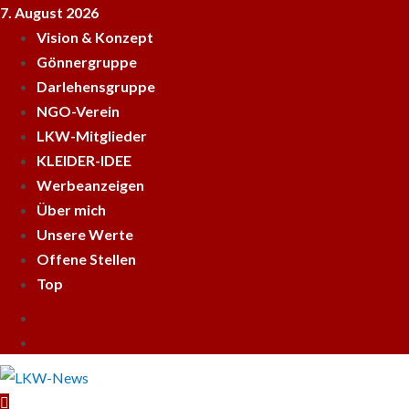
Skip
7. August 2026
to
Vision & Konzept
content
Gönnergruppe
Darlehensgruppe
NGO-Verein
LKW-Mitglieder
KLEIDER-IDEE
Werbeanzeigen
Über mich
Unsere Werte
Offene Stellen
Top
Empfehle
LKWnews
YouTube
weiter
Primary