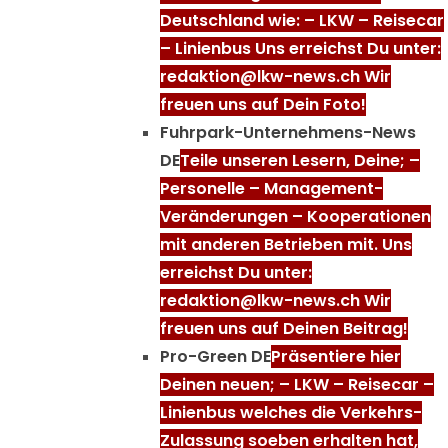
Deutschland wie: – LKW – Reisecar
– Linienbus Uns erreichst Du unter:
redaktion@lkw-news.ch Wir
freuen uns auf Dein Foto!
Fuhrpark-Unternehmens-News
DE
Teile unseren Lesern, Deine; –
Personelle – Management-
Veränderungen – Kooperationen
mit anderen Betrieben mit. Uns
erreichst Du unter:
redaktion@lkw-news.ch Wir
freuen uns auf Deinen Beitrag!
Pro-Green DE
Präsentiere hier
Deinen neuen; – LKW – Reisecar –
Linienbus welches die Verkehrs-
Zulassung soeben erhalten hat,