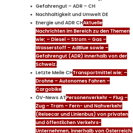
Gefahrengut – ADR – CH
Nachhaltigkeit und Umwelt DE
Energie und ADR CH
Aktuelle
Nachrichten im Bereich zu den Themen
wie; – Diesel – Strom – Gas –
Wasserstoff – AdBlue sowie –
Gefahrengut (ADR) innerhalb von der
Schweiz.
Letzte Meile CH
Transportmittel wie; –
Drohne – Autonomes Fahren –
Cargobike
ÖV-News AT
Personenverkehr – Flug –
Zug – Tram – Fern- und Nahverkehr
(Reisecar und Linienbus) von privaten
und öffentlichen Verkehrs-
Unternehmen, innerhalb von Österreich.