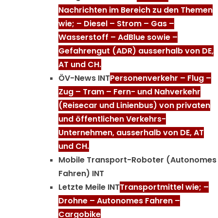
Nachrichten im Bereich zu den Themen
wie; – Diesel – Strom – Gas –
Wasserstoff – AdBlue sowie –
Gefahrengut (ADR) ausserhalb von DE,
AT und CH.
ÖV-News INT
Personenverkehr – Flug –
Zug – Tram – Fern- und Nahverkehr
(Reisecar und Linienbus) von privaten
und öffentlichen Verkehrs-
Unternehmen, ausserhalb von DE, AT
und CH.
Mobile Transport-Roboter (Autonomes
Fahren) INT
Letzte Meile INT
Transportmittel wie; –
Drohne – Autonomes Fahren –
Cargobike