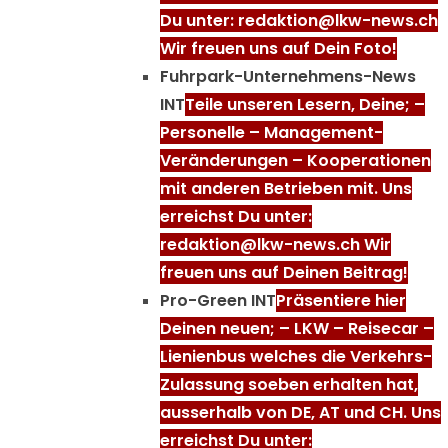
Du unter: redaktion@lkw-news.ch
Wir freuen uns auf Dein Foto!
Fuhrpark-Unternehmens-News
INT
Teile unseren Lesern, Deine; –
Personelle – Management-
Veränderungen – Kooperationen
mit anderen Betrieben mit. Uns
erreichst Du unter:
redaktion@lkw-news.ch Wir
freuen uns auf Deinen Beitrag!
Pro-Green INT
Präsentiere hier
Deinen neuen; – LKW – Reisecar –
Lienienbus welches die Verkehrs-
Zulassung soeben erhalten hat,
ausserhalb von DE, AT und CH. Uns
erreichst Du unter: