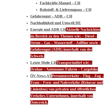
Fachkräfte-Mangel – CH
Rohstoff- & Lieferengpass – CH
Gefahrengut – ADR – CH
Nachhaltigkeit und Umwelt DE
Energie und ADR CH
Aktuelle Nachrichten
im Bereich zu den Themen wie; – Diesel –
Strom – Gas – Wasserstoff – AdBlue sowie –
Gefahrengut (ADR) innerhalb von der
Schweiz.
Letzte Meile CH
Transportmittel wie; –
Drohne – Autonomes Fahren – Cargobike
ÖV-News AT
Personenverkehr – Flug – Zug –
Tram – Fern- und Nahverkehr (Reisecar und
Linienbus) von privaten und öffentlichen
Verkehrs-Unternehmen, innerhalb von
Österreich.