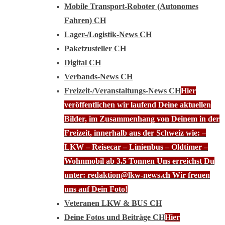
Mobile Transport-Roboter (Autonomes
Fahren) CH
Lager-/Logistik-News CH
Paketzusteller CH
Digital CH
Verbands-News CH
Freizeit-/Veranstaltungs-News CH
Hier
veröffentlichen wir laufend Deine aktuellen
Bilder, im Zusammenhang von Deinem in der
Freizeit, innerhalb aus der Schweiz wie: –
LKW – Reisecar – Linienbus – Oldtimer –
Wohnmobil ab 3.5 Tonnen Uns erreichst Du
unter: redaktion@lkw-news.ch Wir freuen
uns auf Dein Foto!
Veteranen LKW & BUS CH
Deine Fotos und Beiträge CH
Hier