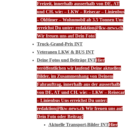
Freizeit, innerhalb ausserhalb von DE, AT
und CH. wie: – LKW – Reisecar – Linienbus
– Oldtimer – Wohnmobil ab 3.5 Tonnen Uns
erreichst Du unter: redaktion@lkw-news.ch
Wir freuen uns auf Dein Foto!
Truck-Grand-Prix INT
Veteranen LKW & BUS INT
Deine Fotos und Beiträge INT
Hier
veröffentlichen wir laufend Deine aktuellen
Bilder, im Zusammenhang von Deinem
Fahrauftrag, innerhalb aus der ausserhalb
von DE, AT und CH. wie: – LKW – Reisecar
– Linienbus Uns erreichst Du unter:
redaktion@lkw-news.ch Wir freuen uns auf
Dein Foto oder Beitrag!
Aktuelle Transport-Bilder INT
Hier