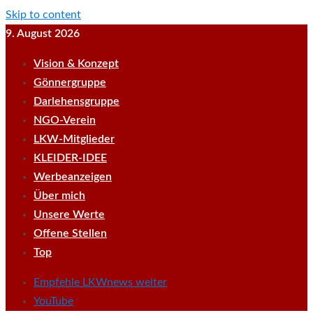
Skip to content
9. August 2026
Vision & Konzept
Gönnergruppe
Darlehensgruppe
NGO-Verein
LKW-Mitglieder
KLEIDER-IDEE
Werbeanzeigen
Über mich
Unsere Werte
Offene Stellen
Top
Empfehle LKWnews weiter
YouTube