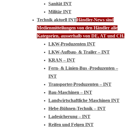
Sanität INT
Militär INT
Technik aktuell INT
Händler-News sind
Medienmitteilungen von den Händler alle
Kategorien, ausserhalb von DE, AT und CH.
LKW-Produzenten INT
LKW-Aufbau- & Trailer – INT
KRAN – INT
Fern- & Linien-Bus -Produzenten –
INT
Transporter-Produzenten – INT
Bau-Maschinen – INT
Landwirtschaftliche Maschinen INT
Hebe-Bühnen-Technik – INT
Ladesicherung – INT
Reifen und Felgen INT