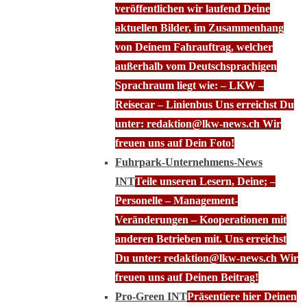
veröffentlichen wir laufend Deine
aktuellen Bilder, im Zusammenhang
von Deinem Fahrauftrag, welcher
außerhalb vom Deutschsprachigen
Sprachraum liegt wie: – LKW –
Reisecar – Linienbus Uns erreichst Du
unter: redaktion@lkw-news.ch Wir
freuen uns auf Dein Foto!
Fuhrpark-Unternehmens-News
INT
Teile unseren Lesern, Deine; –
Personelle – Management-
Veränderungen – Kooperationen mit
anderen Betrieben mit. Uns erreichst
Du unter: redaktion@lkw-news.ch Wir
freuen uns auf Deinen Beitrag!
Pro-Green INT
Präsentiere hier Deinen