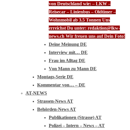
von Deutschland wie: – LKW –
Reisecar – Linienbus – Oldtimer –
Wohnmobil ab 3.5 Tonnen Uns
erreichst Du unter: redaktion@lkw-
news.ch Wir freuen uns auf Dein Foto!
Deine Meinung DE
Interview mit… DE
Frau im Alltag DE
Von Mann zu Mann DE
Montags-Serie DE
Kommentar von… – DE
AT-NEWS
Strassen-News AT
Behörden-News AT
Publikationen (Strasse) AT
Polizei – Intern – News – AT