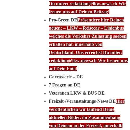
Du unter: redaktion@lkw-news.ch Wir
freuen uns auf Deinen Beitrag!
Pro-Green DE
Präsentiere hier Deinen
neuen; – LKW – Reisecar – Linienbus
welches die Verkehrs-Zulassung soeben
erhalten hat, innerhalb von
Deutschland. Uns erreichst Du unter:
redaktion@lkw-news.ch Wir freuen uns
auf Dein Foto!
Carrosserie – DE
7 Fragen an DE
Veteranen LKW & BUS DE
Freizeit-/Veranstaltungs-News DE
Hier
veröffentlichen wir laufend Deine
aktuellen Bilder, im Zusammenhang
von Deinem in der Freizeit, innerhalb