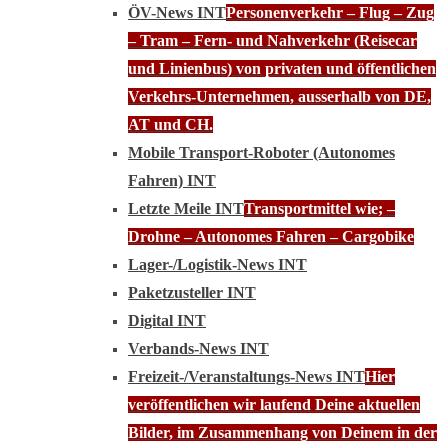
ÖV-News INT
Personenverkehr – Flug – Zug
– Tram – Fern- und Nahverkehr (Reisecar
und Linienbus) von privaten und öffentlichen
Verkehrs-Unternehmen, ausserhalb von DE,
AT und CH.
Mobile Transport-Roboter (Autonomes
Fahren) INT
Letzte Meile INT
Transportmittel wie; –
Drohne – Autonomes Fahren – Cargobike
Lager-/Logistik-News INT
Paketzusteller INT
Digital INT
Verbands-News INT
Freizeit-/Veranstaltungs-News INT
Hier
veröffentlichen wir laufend Deine aktuellen
Bilder, im Zusammenhang von Deinem in der