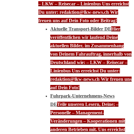
– LKW – Reisecar – Linienbus Uns erreichst
Du unter: redaktion@lkw-news.ch Wir
freuen uns auf Dein Foto oder Beitrag!
Aktuelle Transport-Bilder DE
Hier
veröffentlichen wir laufend Deine
aktuellen Bilder, im Zusammenhang
von Deinem Fahrauftrag, innerhalb von
Deutschland wie: – LKW – Reisecar –
Linienbus Uns erreichst Du unter:
redaktion@lkw-news.ch Wir freuen uns
auf Dein Foto!
Fuhrpark-Unternehmens-News
DE
Teile unseren Lesern, Deine; –
Personelle – Management-
Veränderungen – Kooperationen mit
anderen Betrieben mit. Uns erreichst