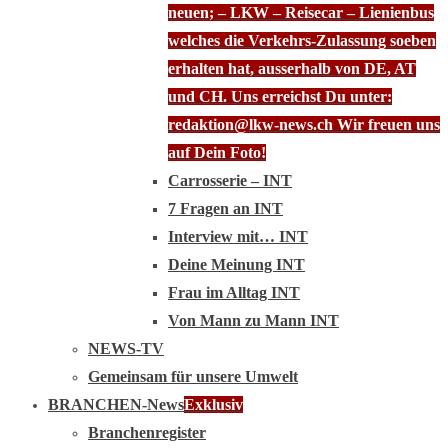
neuen; – LKW – Reisecar – Lienienbus
welches die Verkehrs-Zulassung soeben
erhalten hat, ausserhalb von DE, AT
und CH. Uns erreichst Du unter:
redaktion@lkw-news.ch Wir freuen uns
auf Dein Foto!
Carrosserie – INT
7 Fragen an INT
Interview mit… INT
Deine Meinung INT
Frau im Alltag INT
Von Mann zu Mann INT
NEWS-TV
Gemeinsam für unsere Umwelt
BRANCHEN-News
Exklusiv
Branchenregister