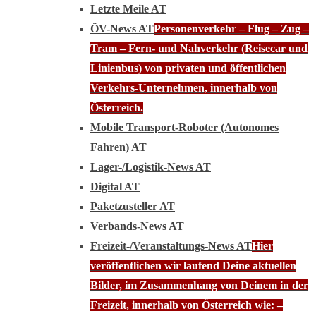
Letzte Meile AT
ÖV-News AT
Personenverkehr – Flug – Zug –
Tram – Fern- und Nahverkehr (Reisecar und
Linienbus) von privaten und öffentlichen
Verkehrs-Unternehmen, innerhalb von
Österreich.
Mobile Transport-Roboter (Autonomes
Fahren) AT
Lager-/Logistik-News AT
Digital AT
Paketzusteller AT
Verbands-News AT
Freizeit-/Veranstaltungs-News AT
Hier
veröffentlichen wir laufend Deine aktuellen
Bilder, im Zusammenhang von Deinem in der
Freizeit, innerhalb von Österreich wie: –