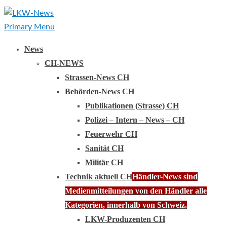
Primary Menu
News
CH-NEWS
Strassen-News CH
Behörden-News CH
Publikationen (Strasse) CH
Polizei – Intern – News – CH
Feuerwehr CH
Sanität CH
Militär CH
Technik aktuell CH
Händler-News sind
Medienmitteilungen von den Händler alle
Kategorien, innerhalb von Schweiz.
LKW-Produzenten CH