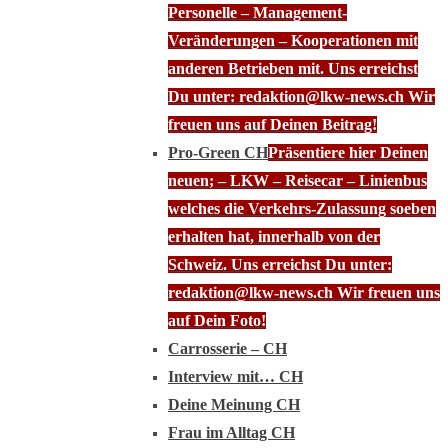
Personelle – Management-
Veränderungen – Kooperationen mit
anderen Betrieben mit. Uns erreichst
Du unter: redaktion@lkw-news.ch Wir
freuen uns auf Deinen Beitrag!
Pro-Green CH
Präsentiere hier Deinen
neuen; – LKW – Reisecar – Linienbus
welches die Verkehrs-Zulassung soeben
erhalten hat, innerhalb von der
Schweiz. Uns erreichst Du unter:
redaktion@lkw-news.ch Wir freuen uns
auf Dein Foto!
Carrosserie – CH
Interview mit… CH
Deine Meinung CH
Frau im Alltag CH