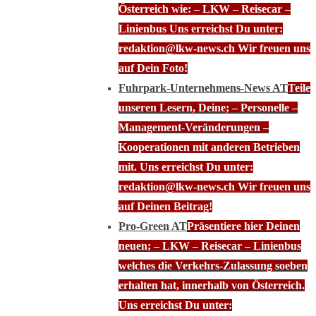
Österreich wie: – LKW – Reisecar –
Linienbus Uns erreichst Du unter:
redaktion@lkw-news.ch Wir freuen uns
auf Dein Foto!
Fuhrpark-Unternehmens-News AT
Teile
unseren Lesern, Deine; – Personelle –
Management-Veränderungen –
Kooperationen mit anderen Betrieben
mit. Uns erreichst Du unter:
redaktion@lkw-news.ch Wir freuen uns
auf Deinen Beitrag!
Pro-Green AT
Präsentiere hier Deinen
neuen; – LKW – Reisecar – Linienbus
welches die Verkehrs-Zulassung soeben
erhalten hat, innerhalb von Österreich.
Uns erreichst Du unter: