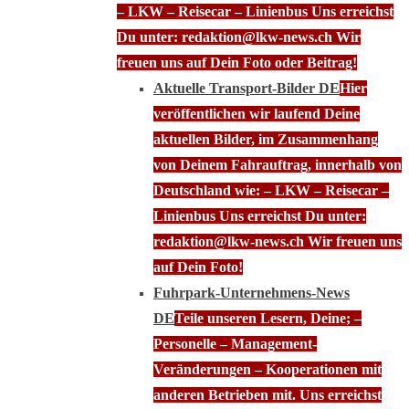
– LKW – Reisecar – Linienbus Uns erreichst
Du unter: redaktion@lkw-news.ch Wir
freuen uns auf Dein Foto oder Beitrag!
Aktuelle Transport-Bilder DE
Hier
veröffentlichen wir laufend Deine
aktuellen Bilder, im Zusammenhang
von Deinem Fahrauftrag, innerhalb von
Deutschland wie: – LKW – Reisecar –
Linienbus Uns erreichst Du unter:
redaktion@lkw-news.ch Wir freuen uns
auf Dein Foto!
Fuhrpark-Unternehmens-News
DE
Teile unseren Lesern, Deine; –
Personelle – Management-
Veränderungen – Kooperationen mit
anderen Betrieben mit. Uns erreichst