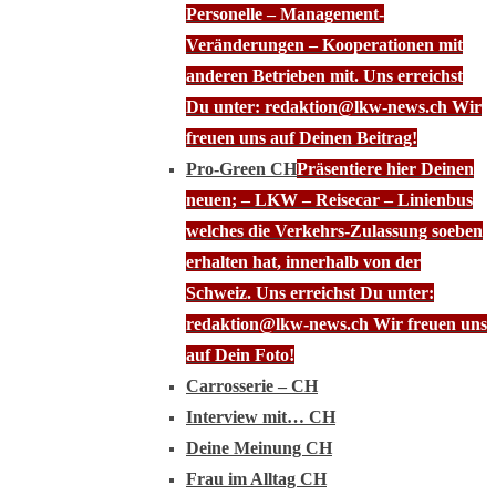
Personelle – Management-
Veränderungen – Kooperationen mit
anderen Betrieben mit. Uns erreichst
Du unter: redaktion@lkw-news.ch Wir
freuen uns auf Deinen Beitrag!
Pro-Green CH
Präsentiere hier Deinen
neuen; – LKW – Reisecar – Linienbus
welches die Verkehrs-Zulassung soeben
erhalten hat, innerhalb von der
Schweiz. Uns erreichst Du unter:
redaktion@lkw-news.ch Wir freuen uns
auf Dein Foto!
Carrosserie – CH
Interview mit… CH
Deine Meinung CH
Frau im Alltag CH