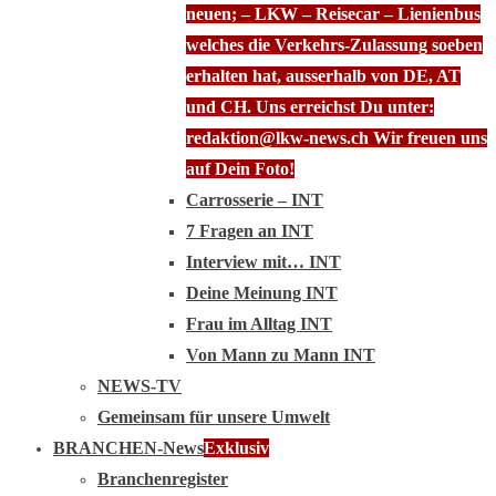
neuen; – LKW – Reisecar – Lienienbus
welches die Verkehrs-Zulassung soeben
erhalten hat, ausserhalb von DE, AT
und CH. Uns erreichst Du unter:
redaktion@lkw-news.ch Wir freuen uns
auf Dein Foto!
Carrosserie – INT
7 Fragen an INT
Interview mit… INT
Deine Meinung INT
Frau im Alltag INT
Von Mann zu Mann INT
NEWS-TV
Gemeinsam für unsere Umwelt
BRANCHEN-News
Exklusiv
Branchenregister