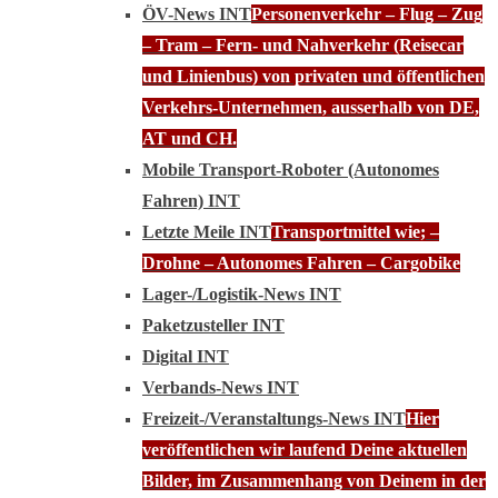
ÖV-News INT
Personenverkehr – Flug – Zug
– Tram – Fern- und Nahverkehr (Reisecar
und Linienbus) von privaten und öffentlichen
Verkehrs-Unternehmen, ausserhalb von DE,
AT und CH.
Mobile Transport-Roboter (Autonomes
Fahren) INT
Letzte Meile INT
Transportmittel wie; –
Drohne – Autonomes Fahren – Cargobike
Lager-/Logistik-News INT
Paketzusteller INT
Digital INT
Verbands-News INT
Freizeit-/Veranstaltungs-News INT
Hier
veröffentlichen wir laufend Deine aktuellen
Bilder, im Zusammenhang von Deinem in der