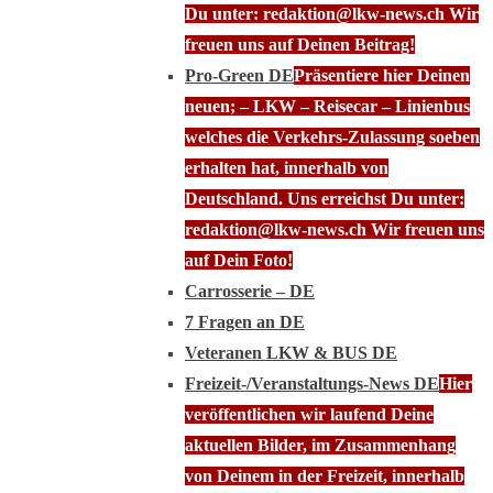
Du unter: redaktion@lkw-news.ch Wir
freuen uns auf Deinen Beitrag!
Pro-Green DE
Präsentiere hier Deinen
neuen; – LKW – Reisecar – Linienbus
welches die Verkehrs-Zulassung soeben
erhalten hat, innerhalb von
Deutschland. Uns erreichst Du unter:
redaktion@lkw-news.ch Wir freuen uns
auf Dein Foto!
Carrosserie – DE
7 Fragen an DE
Veteranen LKW & BUS DE
Freizeit-/Veranstaltungs-News DE
Hier
veröffentlichen wir laufend Deine
aktuellen Bilder, im Zusammenhang
von Deinem in der Freizeit, innerhalb