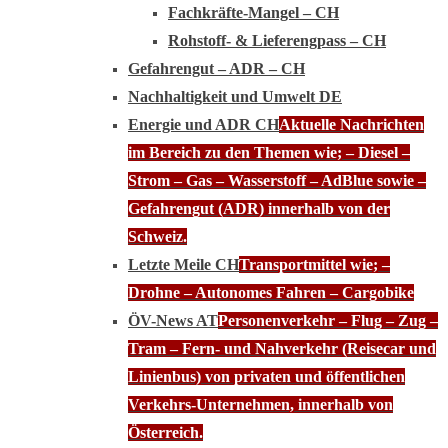
Fachkräfte-Mangel – CH
Rohstoff- & Lieferengpass – CH
Gefahrengut – ADR – CH
Nachhaltigkeit und Umwelt DE
Energie und ADR CH
Aktuelle Nachrichten
im Bereich zu den Themen wie; – Diesel –
Strom – Gas – Wasserstoff – AdBlue sowie –
Gefahrengut (ADR) innerhalb von der
Schweiz.
Letzte Meile CH
Transportmittel wie; –
Drohne – Autonomes Fahren – Cargobike
ÖV-News AT
Personenverkehr – Flug – Zug –
Tram – Fern- und Nahverkehr (Reisecar und
Linienbus) von privaten und öffentlichen
Verkehrs-Unternehmen, innerhalb von
Österreich.