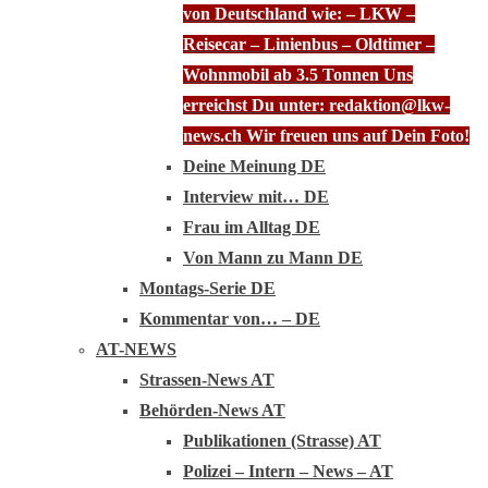
von Deutschland wie: – LKW –
Reisecar – Linienbus – Oldtimer –
Wohnmobil ab 3.5 Tonnen Uns
erreichst Du unter: redaktion@lkw-
news.ch Wir freuen uns auf Dein Foto!
Deine Meinung DE
Interview mit… DE
Frau im Alltag DE
Von Mann zu Mann DE
Montags-Serie DE
Kommentar von… – DE
AT-NEWS
Strassen-News AT
Behörden-News AT
Publikationen (Strasse) AT
Polizei – Intern – News – AT