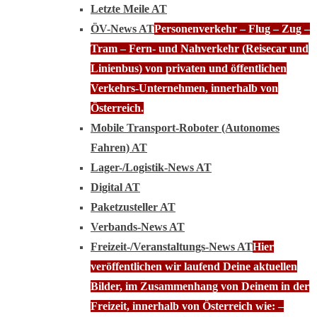
Letzte Meile AT
ÖV-News AT
Personenverkehr – Flug – Zug –
Tram – Fern- und Nahverkehr (Reisecar und
Linienbus) von privaten und öffentlichen
Verkehrs-Unternehmen, innerhalb von
Österreich.
Mobile Transport-Roboter (Autonomes
Fahren) AT
Lager-/Logistik-News AT
Digital AT
Paketzusteller AT
Verbands-News AT
Freizeit-/Veranstaltungs-News AT
Hier
veröffentlichen wir laufend Deine aktuellen
Bilder, im Zusammenhang von Deinem in der
Freizeit, innerhalb von Österreich wie: –