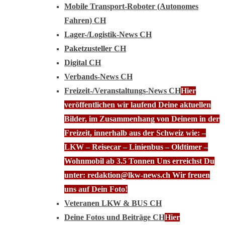
Mobile Transport-Roboter (Autonomes
Fahren) CH
Lager-/Logistik-News CH
Paketzusteller CH
Digital CH
Verbands-News CH
Freizeit-/Veranstaltungs-News CH
Hier
veröffentlichen wir laufend Deine aktuellen
Bilder, im Zusammenhang von Deinem in der
Freizeit, innerhalb aus der Schweiz wie: –
LKW – Reisecar – Linienbus – Oldtimer –
Wohnmobil ab 3.5 Tonnen Uns erreichst Du
unter: redaktion@lkw-news.ch Wir freuen
uns auf Dein Foto!
Veteranen LKW & BUS CH
Deine Fotos und Beiträge CH
Hier