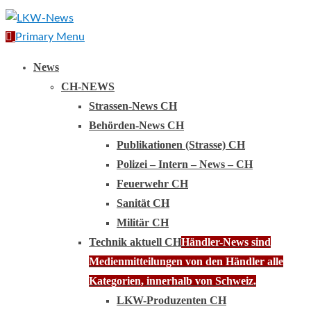
Primary Menu
News
CH-NEWS
Strassen-News CH
Behörden-News CH
Publikationen (Strasse) CH
Polizei – Intern – News – CH
Feuerwehr CH
Sanität CH
Militär CH
Technik aktuell CH
Händler-News sind
Medienmitteilungen von den Händler alle
Kategorien, innerhalb von Schweiz.
LKW-Produzenten CH