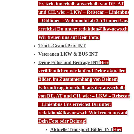
Freizeit, innerhalb ausserhalb von DE, AT
und CH. wie: – LKW – Reisecar – Linienbus
– Oldtimer – Wohnmobil ab 3.5 Tonnen Uns
erreichst Du unter: redaktion@lkw-news.ch
Wir freuen uns auf Dein Foto!
Truck-Grand-Prix INT
Veteranen LKW & BUS INT
Deine Fotos und Beiträge INT
Hier
veröffentlichen wir laufend Deine aktuellen
Bilder, im Zusammenhang von Deinem
Fahrauftrag, innerhalb aus der ausserhalb
von DE, AT und CH. wie: – LKW – Reisecar
– Linienbus Uns erreichst Du unter:
redaktion@lkw-news.ch Wir freuen uns auf
Dein Foto oder Beitrag!
Aktuelle Transport-Bilder INT
Hier