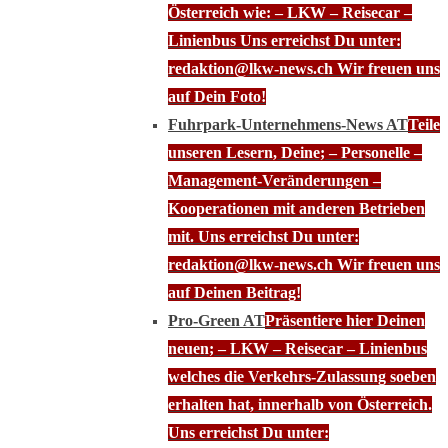
Österreich wie: – LKW – Reisecar –
Linienbus Uns erreichst Du unter:
redaktion@lkw-news.ch Wir freuen uns
auf Dein Foto!
Fuhrpark-Unternehmens-News AT
Teile
unseren Lesern, Deine; – Personelle –
Management-Veränderungen –
Kooperationen mit anderen Betrieben
mit. Uns erreichst Du unter:
redaktion@lkw-news.ch Wir freuen uns
auf Deinen Beitrag!
Pro-Green AT
Präsentiere hier Deinen
neuen; – LKW – Reisecar – Linienbus
welches die Verkehrs-Zulassung soeben
erhalten hat, innerhalb von Österreich.
Uns erreichst Du unter: