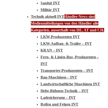
Sanität INT
Militär INT
Technik aktuell INT
Händler-News sind
Medienmitteilungen von den Händler alle
Kategorien, ausserhalb von DE, AT und CH.
LKW-Produzenten INT
LKW-Aufbau- & Trailer – INT
KRAN – INT
Fern- & Linien-Bus -Produzenten –
INT
Transporter-Produzenten – INT
Bau-Maschinen – INT
Landwirtschaftliche Maschinen INT
Hebe-Bühnen-Technik – INT
Ladesicherung – INT
Reifen und Felgen INT