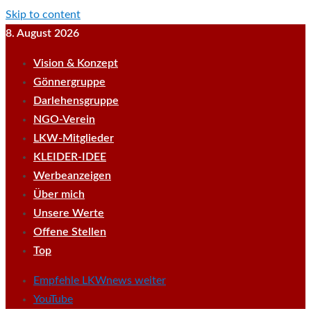
Skip to content
8. August 2026
Vision & Konzept
Gönnergruppe
Darlehensgruppe
NGO-Verein
LKW-Mitglieder
KLEIDER-IDEE
Werbeanzeigen
Über mich
Unsere Werte
Offene Stellen
Top
Empfehle LKWnews weiter
YouTube