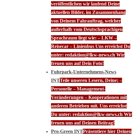
veröffentlichen wir laufend Deine
aktuellen Bilder, im Zusammenhang
von Deinem Fahrauftrag, welcher
außerhalb vom Deutschsprachigen
Sprachraum liegt wie: – LKW –
Reisecar – Linienbus Uns erreichst Du
unter: redaktion@lkw-news.ch Wir
freuen uns auf Dein Foto!
Fuhrpark-Unternehmens-News
INT
Teile unseren Lesern, Deine; –
Personelle – Management-
Veränderungen – Kooperationen mit
anderen Betrieben mit. Uns erreichst
Du unter: redaktion@lkw-news.ch Wir
freuen uns auf Deinen Beitrag!
Pro-Green INT
Präsentiere hier Deinen